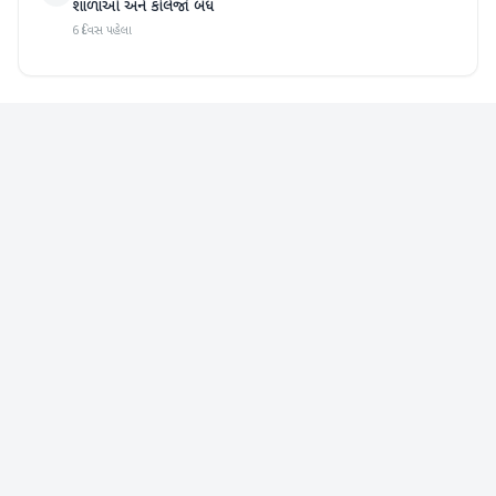
શાળાઓ અને કોલેજો બંધ
6 દિવસ પહેલા