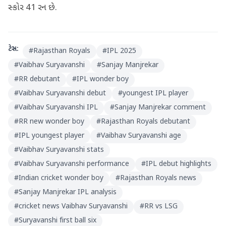
સ્કોર 41 રન છે.
ટેગ્સ:
#
Rajasthan Royals
#
IPL 2025
#
Vaibhav Suryavanshi
#
Sanjay Manjrekar
#
RR debutant
#
IPL wonder boy
#
Vaibhav Suryavanshi debut
#
youngest IPL player
#
Vaibhav Suryavanshi IPL
#
Sanjay Manjrekar comment
#
RR new wonder boy
#
Rajasthan Royals debutant
#
IPL youngest player
#
Vaibhav Suryavanshi age
#
Vaibhav Suryavanshi stats
#
Vaibhav Suryavanshi performance
#
IPL debut highlights
#
Indian cricket wonder boy
#
Rajasthan Royals news
#
Sanjay Manjrekar IPL analysis
#
cricket news Vaibhav Suryavanshi
#
RR vs LSG
#
Suryavanshi first ball six