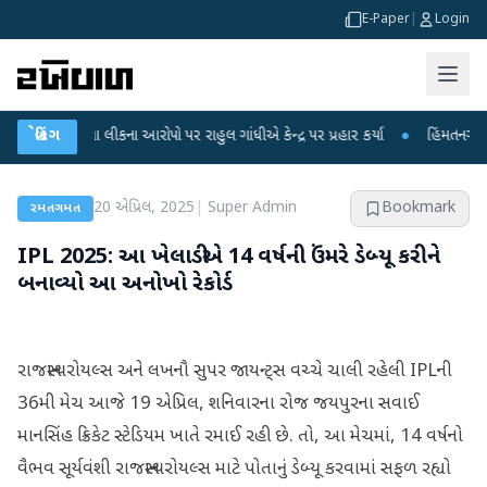
E-Paper
|
Login
ીક્ષા લીકના આરોપો પર રાહુલ ગાંધીએ કેન્દ્ર પર પ્રહાર કર્યા
બ્રેકિંગ
●
હિંમતનગરમાં રહસ્યમ
20 એપ્રિલ, 2025
|
Super Admin
Bookmark
રમતગમત
IPL 2025: આ ખેલાડીએ 14 વર્ષની ઉંમરે ડેબ્યૂ કરીને
બનાવ્યો આ અનોખો રેકોર્ડ
રાજસ્થાન રોયલ્સ અને લખનૌ સુપર જાયન્ટ્સ વચ્ચે ચાલી રહેલી IPLની
36મી મેચ આજે 19 એપ્રિલ, શનિવારના રોજ જયપુરના સવાઈ
માનસિંહ ક્રિકેટ સ્ટેડિયમ ખાતે રમાઈ રહી છે. તો, આ મેચમાં, 14 વર્ષનો
વૈભવ સૂર્યવંશી રાજસ્થાન રોયલ્સ માટે પોતાનું ડેબ્યૂ કરવામાં સફળ રહ્યો