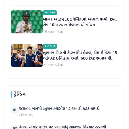
રમતગમત
બાબર આઝમ ICC રેન્કિંગમાં આગળ વધ્યો, છતાં
ટોપ 10માં સ્થાન મેળવવાથી વંચિત
19 કલાક પહેલા
રમતગમત
શુભમન ગિલની કેપ્ટનશીપ હેઠળ, ટીમ ઈન્ડિયા 15
ઓગસ્ટે ઇતિહાસ રચશે, 600 ટેસ્ટ રમનાર ત્રીજો
દેશ બનશે
21 કલાક પહેલા
ટ્રેન્ડિંગ
ગુજરાતમાં ખાનગી ટ્યુશન ક્લાસીસ પર આવશે કડક કાયદો
01
6 દિવસ પહેલા
નેનાવા-સાંચોર હાઈવે પર ખાડાઓનું સામ્રાજ્ય બિસ્માર રસ્તાથી
02