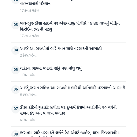
વાહનચાલકો પરેશાન
17 કલાક પહેલા
પાલનપુર-ડીસા હાઇવે પર એસઓજી પોલીસે 19.80 લાખનું મોર્ફિન
03
હિરોઈન ઝડપી પાડ્યું
17 કલાક પહેલા
આજે આ રાજ્યોમાં ભારે પવન સાથે વરસાદની આગાહી
04
2 દિવસ પહેલા
ચાંદીના ભાવમાં વધારો, સોનું પણ મોંઘુ થયું
05
1 દિવસ પહેલા
આજે ગુજરાત સહિત આ રાજ્યોમાં ભારેથી અતિભારે વરસાદની આગાહી
06
6 દિવસ પહેલા
ડીસા કોર્ટનો ચુકાદો: સગીરા પર દુષ્કર્મ કેસમાં આરોપીને ૨૦ વર્ષની
07
સખત કેદ અને ૫ લાખ વળતર
6 દિવસ પહેલા
ગુજરાતમાં ભારે વરસાદને લઈને રેડ એલર્ટ જાહેર, ઘણા જિલ્લાઓમાં
08