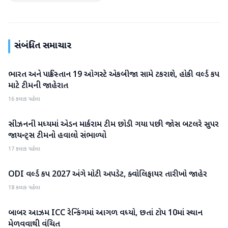
સંબંધિત સમાચાર
ભારત અને પાકિસ્તાન 19 ઓગસ્ટે એકબીજા સામે ટકરાશે, હોકી વર્લ્ડ કપ
રમતગમત
માટે ટીમની જાહેરાત
16 કલાક પહેલા
સીઝનની મધ્યમાં એડન માર્કરામ ટીમ છોડી ગયા પછી જોસ બટલરે સુપર
રમતગમત
જાયન્ટ્સ ટીમનો હવાલો સંભાળ્યો
17 કલાક પહેલા
ODI વર્લ્ડ કપ 2027 અંગે મોટી અપડેટ, ક્વોલિફાયર તારીખો જાહેર
રમતગમત
18 કલાક પહેલા
બાબર આઝમ ICC રેન્કિંગમાં આગળ વધ્યો, છતાં ટોપ 10માં સ્થાન
રમતગમત
મેળવવાથી વંચિત