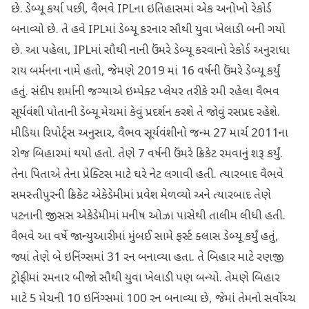
છે. ડેબ્યૂ કર્યા પછી, વૈભવે IPLના ઇતિહાસમાં એક અનોખો રેકોર્ડ
બનાવ્યો છે. તે હવે IPLમાં ડેબ્યૂ કરનાર સૌથી યુવા ખેલાડી બની ગયો
છે. આ પહેલા, IPLમાં સૌથી નાની ઉંમરે ડેબ્યૂ કરવાનો રેકોર્ડ અનુરાધા
રાય બર્મનના નામે હતો, જેમણે 2019 માં 16 વર્ષની ઉંમરે ડેબ્યૂ કર્યું
હતું. સંદીપ શર્માની જગ્યાએ ઇમ્પેક્ટ પ્લેયર તરીકે રમી રહેલા વૈભવ
સૂર્યવંશી પોતાની ડેબ્યૂ મેચમાં કેવું પ્રદર્શન કરશે તે જોવું રસપ્રદ રહેશે.
મીડિયા રિપોર્ટ્સ અનુસાર, વૈભવ સૂર્યવંશીનો જન્મ 27 માર્ચ 2011ના
રોજ બિહારમાં થયો હતો. તેણે 7 વર્ષની ઉંમરે ક્રિકેટ રમવાનું શરૂ કર્યું.
તેના પિતાએ તેના પ્રેક્ટિસ માટે ઘરે નેટ લગાવી હતી. ત્યારબાદ વૈભવે
સમસ્તીપુરની ક્રિકેટ એકેડેમીમાં પ્રવેશ મેળવ્યો અને ત્યારબાદ તેણે
પટનાની જીસસ એકેડેમીમાં મનીષ ઓઝા પાસેથી તાલીમ લીધી હતી.
વૈભવે આ વર્ષે જાન્યુઆરીમાં મુંબઈ સામે ફર્સ્ટ ક્લાસ ડેબ્યૂ કર્યું હતું,
જ્યાં તેણે બે ઇનિંગ્સમાં 31 રન બનાવ્યા હતા. તે બિહાર માટે રણજી
ટ્રોફીમાં રમનાર બીજો સૌથી યુવા ખેલાડી પણ બન્યો. તેમણે બિહાર
માટે 5 મેચની 10 ઇનિંગ્સમાં 100 રન બનાવ્યા છે, જેમાં તેમનો સર્વોચ્ચ