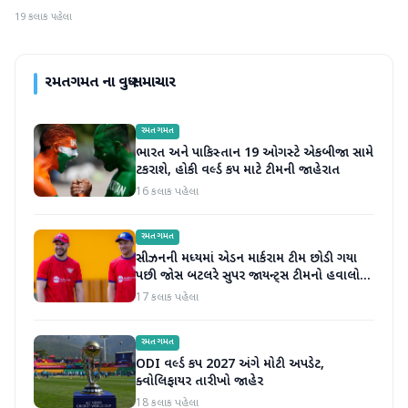
19 કલાક પહેલા
રમતગમત
ના વધુ સમાચાર
રમતગમત
ભારત અને પાકિસ્તાન 19 ઓગસ્ટે એકબીજા સામે
ટકરાશે, હોકી વર્લ્ડ કપ માટે ટીમની જાહેરાત
16 કલાક પહેલા
રમતગમત
સીઝનની મધ્યમાં એડન માર્કરામ ટીમ છોડી ગયા
પછી જોસ બટલરે સુપર જાયન્ટ્સ ટીમનો હવાલો
સંભાળ્યો
17 કલાક પહેલા
રમતગમત
ODI વર્લ્ડ કપ 2027 અંગે મોટી અપડેટ,
ક્વોલિફાયર તારીખો જાહેર
18 કલાક પહેલા