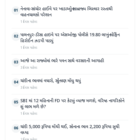
નેનાવા-સાંચોર હાઈવે પર ખાડાઓનું સામ્રાજ્ય બિસ્માર રસ્તાથી
01
વાહનચાલકો પરેશાન
1 દિવસ પહેલા
પાલનપુર-ડીસા હાઇવે પર એસઓજી પોલીસે 19.80 લાખનું મોર્ફિન
02
હિરોઈન ઝડપી પાડ્યું
1 દિવસ પહેલા
આજે આ રાજ્યોમાં ભારે પવન સાથે વરસાદની આગાહી
03
3 દિવસ પહેલા
ચાંદીના ભાવમાં વધારો, સોનું પણ મોંઘુ થયું
04
3 દિવસ પહેલા
SBI માં 12 મહિનાની FD પર કેટલું વ્યાજ મળશે, વરિષ્ઠ નાગરિકોને
05
શું લાભ મળે છે?
1 દિવસ પહેલા
ચાંદી 5,000 રૂપિયા મોંઘી થઈ, સોનાના ભાવ 2,200 રૂપિયા સુધી
06
વધ્યા
2 દિવસ પહેલા