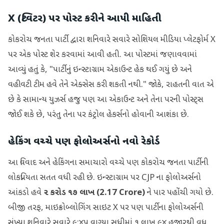
X (ટ્વિટર) પર પોસ્ટ કરીને આપી માહિતી
કોકરોચ જનતા પાર્ટી દ્વારા શનિવારે સવારે સોશિયલ મીડિયા પ્લેટફોર્મ X
પર એક પોસ્ટ શેર કરવામાં આવી હતી. આ પોસ્ટમાં જણાવવામાં
આવ્યું હતું કે, "પાર્ટીનું ઇન્સ્ટાગ્રામ એકાઉન્ટ હેક થઈ ગયું છે અને
વહીવટી ટીમ હવે તેને એક્સેસ કરી શકતી નથી." જોકે, રાહતની વાત એ
છે કે સામાન્ય યુઝર્સ હજુ પણ આ એકાઉન્ટ અને તેના પરની પોસ્ટ્સ
જોઈ શકે છે, પરંતુ તેના પર કંટ્રોલ હેકર્સનો હોવાની આશંકા છે.
હેકિંગ વચ્ચે પણ ફોલોઅર્સનો નવો રેકોર્ડ
આ વિવાદ અને હેકિંગના સમાચારો વચ્ચે પણ કોકરોચ જનતા પાર્ટીની
લોકપ્રિયતા સતત વધી રહી છે. ઇન્સ્ટાગ્રામ પર CJP ના ફોલોઅર્સનો
આંકડો હવે
૨ કરોડ ૧૭ લાખ (2.17 Crore)
ને પાર પહોંચી ગયો છે.
બીજી તરફ, માઇક્રોબ્લોગિંગ સાઇટ X પર પણ પાર્ટીના ફોલોઅર્સની
સંખ્યા શનિવારે સવારે ૯:૪૫ વાગ્યા સુધીમાં ૧ લાખ ૯૪ હજારથી વધુ