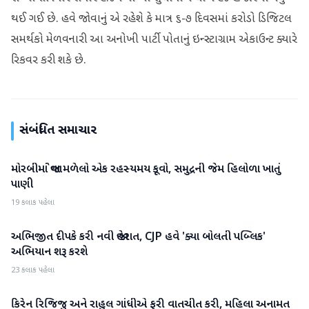
થઈ ગઈ છે. હવે જોવાનું એ રહેશે કે માત્ર ૬-૭ દિવસમાં કરોડો ડિજિટલ
સમર્થકો મેળવનારી આ અનોખી પાર્ટી પોતાનું ઇન્સ્ટાગ્રામ એકાઉન્ટ ક્યારે
રિકવર કરી શકે છે.
સંબંધિત સમાચાર
મોરબીમાં જોવા મળેલો એક રહસ્યમય કૂવો, સમુદ્રની જેમ હિલોળા ખાતું
રાષ્ટ્રીય
પાણી
19 કલાક પહેલા
અભિજીત દીપકે કરી નવી જાહેરાત, CJP હવે 'ક્યા બોલતી પબ્લિક'
રાષ્ટ્રીય
અભિયાન શરૂ કરશે
23 કલાક પહેલા
કિરેન રિજિજુ અને રાહુલ ગાંધીએ ફરી વાતચીત કરી, મહિલા અનામત
રાષ્ટ્રીય