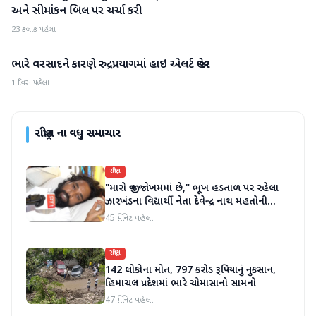
અને સીમાંકન બિલ પર ચર્ચા કરી
23 કલાક પહેલા
ભારે વરસાદને કારણે રુદ્રપ્રયાગમાં હાઇ એલર્ટ જાહેર
રાષ્ટ્રીય
1 દિવસ પહેલા
રાષ્ટ્રીય
ના વધુ સમાચાર
રાષ્ટ્રીય
"મારો જીવ જોખમમાં છે," ભૂખ હડતાળ પર રહેલા
ઝારખંડના વિદ્યાર્થી નેતા દેવેન્દ્ર નાથ મહતોની
તબિયત ખરાબ
45 મિનિટ પહેલા
રાષ્ટ્રીય
142 લોકોના મોત, 797 કરોડ રૂપિયાનું નુકસાન,
હિમાચલ પ્રદેશમાં ભારે ચોમાસાનો સામનો
47 મિનિટ પહેલા