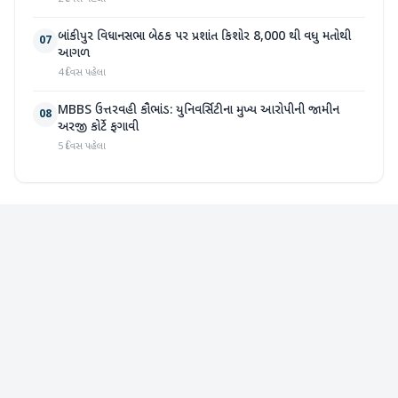
બાંકીપુર વિધાનસભા બેઠક પર પ્રશાંત કિશોર 8,000 થી વધુ મતોથી
07
આગળ
4 દિવસ પહેલા
MBBS ઉત્તરવહી કૌભાંડ: યુનિવર્સિટીના મુખ્ય આરોપીની જામીન
08
અરજી કોર્ટે ફગાવી
5 દિવસ પહેલા