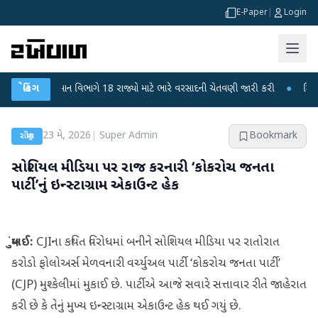
E-Paper
|
Login
હવામાન વિભાગે 18 રાજ્યો માટે ભારે વરસાદની ચેતવણી જારી કરી
બ્રેકિંગ
●
સિદ્ધપુરથી બોમ્
23 મે, 2026
|
Super Admin
Bookmark
રાષ્ટ્રીય
સોશિયલ મીડિયા પર રાજ કરનારી ‘કોકરોચ જનતા
પાર્ટી’નું ઇન્સ્ટાગ્રામ એકાઉન્ટ હેક
મુંબઈ:
CJIના કથિત વિરોધમાં બનીને સોશિયલ મીડિયા પર રાતોરાત
કરોડો ફોલોઅર્સ મેળવનારી વર્ચ્યુઅલ પાર્ટી ‘કોકરોચ જનતા પાર્ટી’
(CJP) મુશ્કેલીમાં મુકાઈ છે. પાર્ટીએ આજે સવારે સત્તાવાર રીતે જાહેરાત
કરી છે કે તેનું મુખ્ય ઇન્સ્ટાગ્રામ એકાઉન્ટ હેક થઈ ગયું છે.