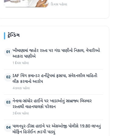
વિદ્યાર્થી નેતા દેવેન્દ્ર નાથ
1 દિવસ પહેલા
મહતોની તબિયત ખરાબ
ટ્રેન્ડિંગ
ખીમાણામાં જાહેર રસ્તા પર ગંદા પાણીનો નિકાલ, વેપારીઓ
01
આકરા પાણીએ
1 દિવસ પહેલા
IAF વિંગ કમાન્ડર હનીટ્રેપમાં ફસાયા, સંવેદનશીલ માહિતી
02
લીક કરવાનો આરોપ
4 કલાક પહેલા
નેનાવા-સાંચોર હાઈવે પર ખાડાઓનું સામ્રાજ્ય બિસ્માર
03
રસ્તાથી વાહનચાલકો પરેશાન
3 દિવસ પહેલા
પાલનપુર-ડીસા હાઇવે પર એસઓજી પોલીસે 19.80 લાખનું
04
મોર્ફિન હિરોઈન ઝડપી પાડ્યું