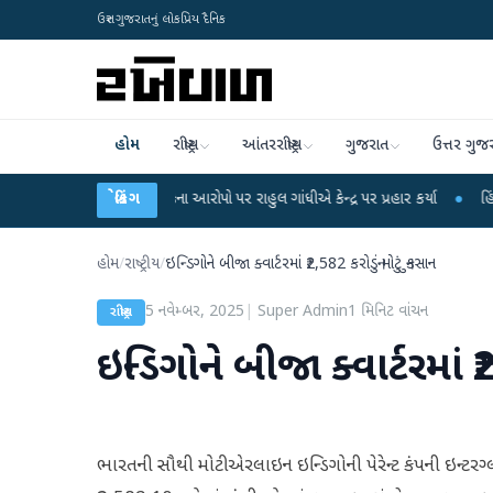
ઉત્તર ગુજરાતનું લોકપ્રિય દૈનિક
હોમ
રાષ્ટ્રીય
આંતરરાષ્ટ્રીય
ગુજરાત
ઉત્તર ગુજ
રીક્ષા લીકના આરોપો પર રાહુલ ગાંધીએ કેન્દ્ર પર પ્રહાર કર્યા
બ્રેકિંગ
●
હિંમતનગરમાં રહસ્ય
હોમ
/
રાષ્ટ્રીય
/
ઇન્ડિગોને બીજા ક્વાર્ટરમાં ₹2,582 કરોડનું મોટું નુકસાન
5 નવેમ્બર, 2025
|
Super Admin
1
મિનિટ વાંચન
રાષ્ટ્રીય
ઇન્ડિગોને બીજા ક્વાર્ટરમાં 
ભારતની સૌથી મોટી એરલાઇન ઇન્ડિગોની પેરેન્ટ કંપની ઇન્ટર