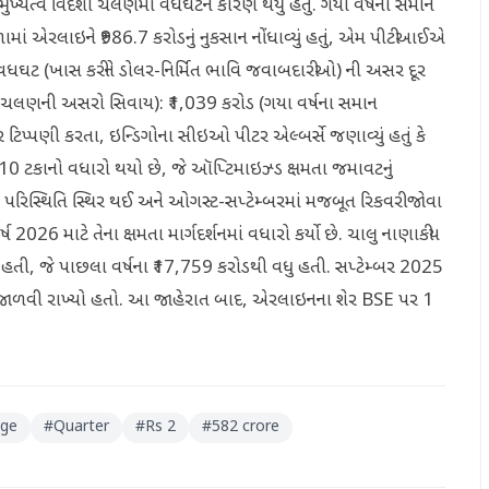
મુખ્યત્વે વિદેશી ચલણમાં વધઘટને કારણે થયું હતું. ગયા વર્ષના સમાન
ળામાં એરલાઇને ₹986.7 કરોડનું નુકસાન નોંધાવ્યું હતું, એમ પીટીઆઈએ
 વધઘટ (ખાસ કરીને ડોલર-નિર્મિત ભાવિ જવાબદારીઓ) ની અસર દૂર
નફો (ચલણની અસરો સિવાય): ₹1,039 કરોડ (ગયા વર્ષના સમાન
િપ્પણી કરતા, ઇન્ડિગોના સીઇઓ પીટર એલ્બર્સે જણાવ્યું હતું કે
ટકાનો વધારો થયો છે, જે ઑપ્ટિમાઇઝ્ડ ક્ષમતા જમાવટનું
 પરિસ્થિતિ સ્થિર થઈ અને ઓગસ્ટ-સપ્ટેમ્બરમાં મજબૂત રિકવરી જોવા
2026 માટે તેના ક્ષમતા માર્ગદર્શનમાં વધારો કર્યો છે. ચાલુ નાણાકીય
ડ હતી, જે પાછલા વર્ષના ₹17,759 કરોડથી વધુ હતી. સપ્ટેમ્બર 2025
સો જાળવી રાખ્યો હતો. આ જાહેરાત બાદ, એરલાઇનના શેર BSE પર 1
ge
#
Quarter
#
Rs 2
#
582 crore