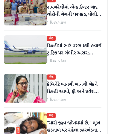
રાયબરેલીમાં એન્કાઉન્ટર બાદ
ચોરોની ગેંગની ધરપકડ, પોલીસે
12.4 કિલો ચાંદીના દાગીના
1 દિવસ પહેલા
જપ્ત કર્યા
રાષ્ટ્રીય
દિલ્હીમાં ભારે વરસાદથી હવાઈ
ટ્રાફિક પર ગંભીર અસર;
ઈન્ડિગોએ મુસાફરો માટે
1 દિવસ પહેલા
એડવાઈઝરી જાહેર કરી
રાષ્ટ્રીય
કેબિનેટે ખાનગી ખાનગી બેંકને
દિલ્હી આપી, ફી અને પ્રવેશ
માટે નવા નિયમો વિશે જાણો
1 દિવસ પહેલા
રાષ્ટ્રીય
"મારો જીવ જોખમમાં છે," ભૂખ
હડતાળ પર રહેલા ઝારખંડના