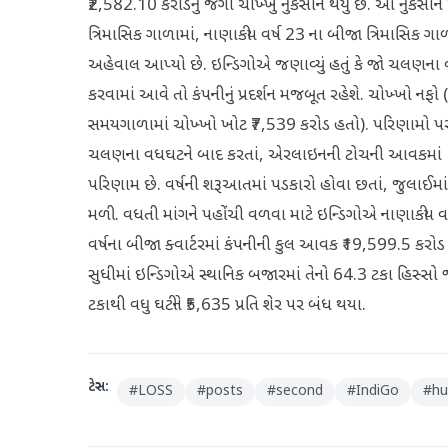
₹2,582.10 કરોડનું જંગી ચોખ્ખું નુકસાન થયું છે. આ નુકસાન 
ત્રિમાસિક ગાળામાં, નાણાકીય વર્ષ 23 ના બીજા ત્રિમાસિક ગા
અહેવાલ આપ્યો છે. ઇન્ડિગોએ જણાવ્યું હતું કે જો ચલણના
કરવામાં આવે તો કંપનીનું પ્રદર્શન મજબૂત રહેશે. ચોખ્ખો 
સમયગાળામાં ચોખ્ખો ખોટ ₹7,539 કરોડ હતો). પરિણામો પર ટ
ચલણના વધઘટને બાદ કરતાં, એરલાઇનની ટોચની આવકમાં 10 
પરિણામ છે. વર્ષની શરૂઆતમાં પડકારો હોવા છતાં, જુલાઈમાં
મળી. વધતી માંગને પહોંચી વળવા માટે ઇન્ડિગોએ નાણાકીય વર્ષ 
વર્ષના બીજા ક્વાર્ટરમાં કંપનીની કુલ આવક ₹19,599.5 કરો
સુધીમાં ઇન્ડિગોએ સ્થાનિક બજારમાં તેનો 64.3 ટકા હિસ્
ટકાથી વધુ ઘટીને ₹5,635 પ્રતિ શેર પર બંધ થયા.
ટેગ્સ:
#
LOSS
#
posts
#
second
#
IndiGo
#
hu