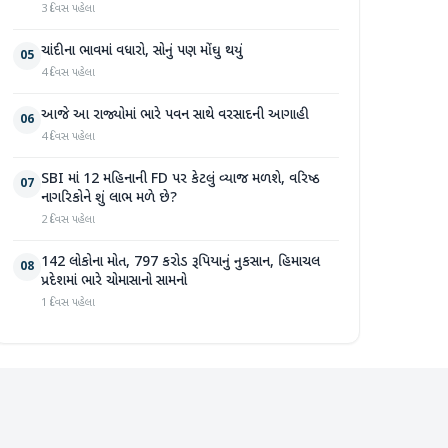
3 દિવસ પહેલા
ચાંદીના ભાવમાં વધારો, સોનું પણ મોંઘુ થયું
05
4 દિવસ પહેલા
આજે આ રાજ્યોમાં ભારે પવન સાથે વરસાદની આગાહી
06
4 દિવસ પહેલા
SBI માં 12 મહિનાની FD પર કેટલું વ્યાજ મળશે, વરિષ્ઠ
07
નાગરિકોને શું લાભ મળે છે?
2 દિવસ પહેલા
142 લોકોના મોત, 797 કરોડ રૂપિયાનું નુકસાન, હિમાચલ
08
પ્રદેશમાં ભારે ચોમાસાનો સામનો
1 દિવસ પહેલા