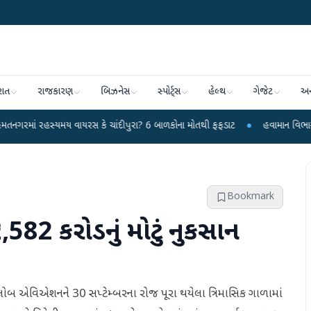
રાત
રાજકારણ
બિઝનેસ
સ્પોર્ટ્સ
હેલ્થ
ગેજેટ
અન
મય વાયરસ કે ચાંદીપુરા? 6 બાળકોના મોતથી ફફડાટ
●
હવામાન વિભાગે 18 રાજ્યો માટે
Bookmark
₹2,582 કરોડનું મોટું નુકસાન
ગ્લોબ એવિએશનને 30 સપ્ટેમ્બરના રોજ પૂરા થયેલા ત્રિમાસિક ગાળામાં