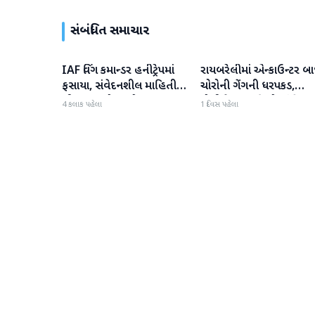
સંબંધિત સમાચાર
IAF વિંગ કમાન્ડર હનીટ્રેપમાં
રાયબરેલીમાં એન્કાઉન્ટર બા
રાષ્ટ્રીય
રાષ્ટ્રીય
ફસાયા, સંવેદનશીલ માહિતી
ચોરોની ગેંગની ધરપકડ,
લીક કરવાનો આરોપ
પોલીસે 12.4 કિલો ચાંદીના
4 કલાક પહેલા
1 દિવસ પહેલા
દાગીના જપ્ત કર્યા