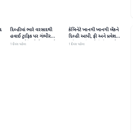
દ
દિલ્હીમાં ભારે વરસાદથી
કેબિનેટે ખાનગી ખાનગી બેંકને
રાષ્ટ્રીય
રાષ્ટ્રીય
હવાઈ ટ્રાફિક પર ગંભીર
દિલ્હી આપી, ફી અને પ્રવેશ
અસર; ઈન્ડિગોએ મુસાફરો
માટે નવા નિયમો વિશે જાણો
1 દિવસ પહેલા
1 દિવસ પહેલા
માટે એડવાઈઝરી જાહેર કરી