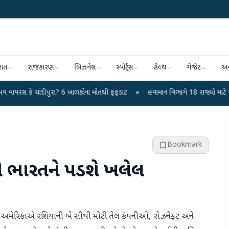
રાત
રાજકારણ
બિઝનેસ
સ્પોર્ટ્સ
હેલ્થ
ગેજેટ
અન
દીપુરા? 6 બાળકોના મોતથી ફફડાટ
●
હવામાન વિભાગે 18 રાજ્યો માટે ભારે વરસાદની ચ
Bookmark
થી ભારતને પડશે ખલેલ
છે. અમેરિકાએ રશિયાની બે સૌથી મોટી તેલ કંપનીઓ, રોઝનેફ્ટ અને