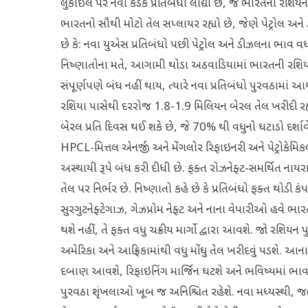
લુકોઇલ પર નવા કડક પ્રતિબંધો લાદ્યા છે, જે ભારતની રશિયન
ભારતનો સૌથી મોટો તેલ સપ્લાયર રહ્યો છે, જેણે પેટ્રોલ અને ડ
છે કે: નવા યુએસ પ્રતિબંધો પછી પેટ્રોલ અને ડીઝલના ભાવ વ
નિષ્ણાતોના મતે, આગામી થોડા અઠવાડિયામાં ભારતની રશિયન 
સંપૂર્ણપણે બંધ નહીં થાય, ત્યારે નવા પ્રતિબંધો પુરવઠામાં 
રશિયા પાસેથી દરરોજ 1.8-1.9 મિલિયન બેરલ તેલ ખરીદી રહ્યુ
બેરલ પ્રતિ દિવસ થઈ શકે છે, જે 70% થી વધુનો ઘટાડો દર્શાવે
HPCL-મિત્તલ એનર્જી અને મેંગલોર રિફાઇનરી અને પેટ્રોકેમ
અસ્થાયી રૂપે બંધ કરી દીધી છે. ફક્ત રોઝનેફ્ટ-સમર્થિત ન
તેલ પર નિર્ભર છે. નિષ્ણાતો કહે છે કે પ્રતિબંધો ફક્ત થોડી કં
સુરગુટનેફ્ટેગાઝ, ગેઝપ્રોમ નેફ્ટ અને નાના વેપારીઓ હવે ભ
થશે નહીં, તે ફક્ત વધુ ચક્રીય માર્ગો દ્વારા આવશે. જો રશિયન પુ
અમેરિકા અને આફ્રિકામાંથી વધુ મોંઘુ તેલ ખરીદવું પડશે. આ
દબાણ આવશે, રિફાઇનિંગ માર્જિન ઘટશે અને ભવિષ્યમાં ભાવ
પુરવઠા શૃંખલાઓ ખૂબ જ અનિશ્ચિત રહેશે. નવા મધ્યસ્થી, જહ