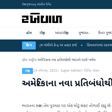
ઉત્તર ગુજરાતનું લોકપ્રિય દૈનિક
હોમ
રાષ્ટ્રીય
આંતરરાષ્ટ્રીય
ગુજરાત
ઉત્તર ગુજ
પો પર રાહુલ ગાંધીએ કેન્દ્ર પર પ્રહાર કર્યા
બ્રેકિંગ
●
હિંમતનગરમાં રહસ્યમય વાયરસ કે ચાં
હોમ
/
રાષ્ટ્રીય
/
અમેરિકાના નવા પ્રતિબંધોથી ભારતને પડશે ખલેલ
24 નવેમ્બર, 2025
|
Super Admin
1
મિનિટ વાંચન
રાષ્ટ્રીય
અમેરિકાના નવા પ્રતિબંધો
ભારતના સસ્તા તેલ પુરવઠા પર એક મોટું સંકટ તોળાઈ રહ્યું 