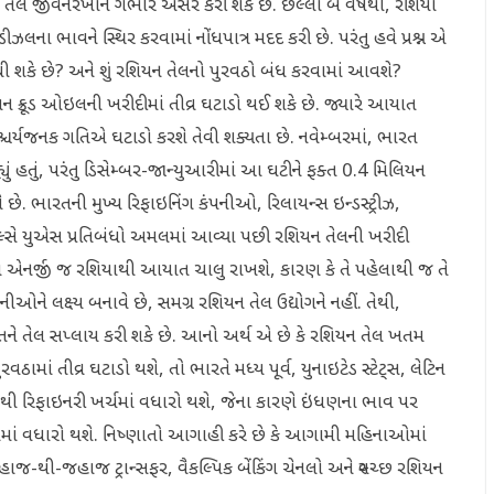
 તેલ જીવનરેખાને ગંભીર અસર કરી શકે છે. છેલ્લા બે વર્ષથી, રશિયા
ીઝલના ભાવને સ્થિર કરવામાં નોંધપાત્ર મદદ કરી છે. પરંતુ હવે પ્રશ્ન એ
ધી શકે છે? અને શું રશિયન તેલનો પુરવઠો બંધ કરવામાં આવશે?
ક્રૂડ ઓઇલની ખરીદીમાં તીવ્ર ઘટાડો થઈ શકે છે. જ્યારે આયાત
આશ્ચર્યજનક ગતિએ ઘટાડો કરશે તેવી શક્યતા છે. નવેમ્બરમાં, ભારત
ં હતું, પરંતુ ડિસેમ્બર-જાન્યુઆરીમાં આ ઘટીને ફક્ત 0.4 મિલિયન
 છે. ભારતની મુખ્ય રિફાઇનિંગ કંપનીઓ, રિલાયન્સ ઇન્ડસ્ટ્રીઝ,
િકલ્સે યુએસ પ્રતિબંધો અમલમાં આવ્યા પછી રશિયન તેલની ખરીદી
ાયરા એનર્જી જ રશિયાથી આયાત ચાલુ રાખશે, કારણ કે તે પહેલાથી જ તે
પનીઓને લક્ષ્ય બનાવે છે, સમગ્ર રશિયન તેલ ઉદ્યોગને નહીં. તેથી,
ારતને તેલ સપ્લાય કરી શકે છે. આનો અર્થ એ છે કે રશિયન તેલ ખતમ
રવઠામાં તીવ્ર ઘટાડો થશે, તો ભારતે મધ્ય પૂર્વ, યુનાઇટેડ સ્ટેટ્સ, લેટિન
નાથી રિફાઇનરી ખર્ચમાં વધારો થશે, જેના કારણે ઇંધણના ભાવ પર
માં વધારો થશે. નિષ્ણાતો આગાહી કરે છે કે આગામી મહિનાઓમાં
ાજ-થી-જહાજ ટ્રાન્સફર, વૈકલ્પિક બેંકિંગ ચેનલો અને સ્વચ્છ રશિયન