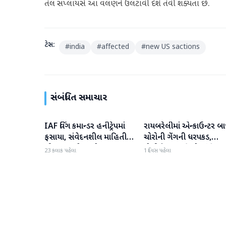
તેલ સપ્લાયર્સ આ વલણને ઉલટાવી દેશે તેવી શક્યતા છે.
ટેગ્સ:
#
india
#
affected
#
new US sactions
સંબંધિત સમાચાર
IAF વિંગ કમાન્ડર હનીટ્રેપમાં
રાયબરેલીમાં એન્કાઉન્ટર બા
રાષ્ટ્રીય
રાષ્ટ્રીય
ફસાયા, સંવેદનશીલ માહિતી
ચોરોની ગેંગની ધરપકડ,
લીક કરવાનો આરોપ
પોલીસે 12.4 કિલો ચાંદીના
23 કલાક પહેલા
1 દિવસ પહેલા
દાગીના જપ્ત કર્યા