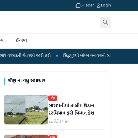
E-Paper
|
Login
્ય
ઈ-પેપર
ેતવણી જારી કરી
●
સિદ્ધપુરથી બોમ્બ બનાવવાની સામગ્રી સાથે જૈશના 5 શંકાસ્પદ આતં
રાષ્ટ્રીય
ના વધુ સમાચાર
રાષ્ટ્રીય
બારામતીમાં તાલીમ ઉડાન
દરમિયાન ફરી વિમાન ક્રેશ
22 મિનિટ પહેલા
રાષ્ટ્રીય