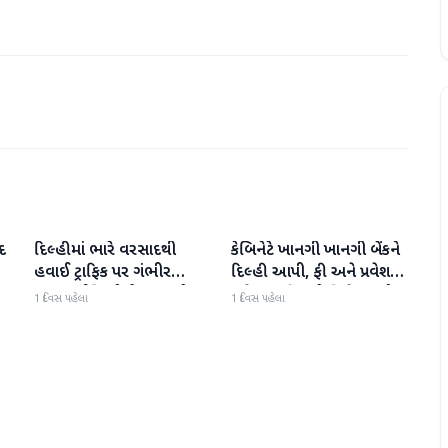
દ
દિલ્હીમાં ભારે વરસાદથી
કેબિનેટે ખાનગી ખાનગી બેંકને
રાષ્ટ્રીય
રાષ્ટ્રીય
હવાઈ ટ્રાફિક પર ગંભીર
દિલ્હી આપી, ફી અને પ્રવેશ
અસર; ઈન્ડિગોએ મુસાફરો
માટે નવા નિયમો વિશે જાણો
1 દિવસ પહેલા
1 દિવસ પહેલા
માટે એડવાઈઝરી જાહેર કરી