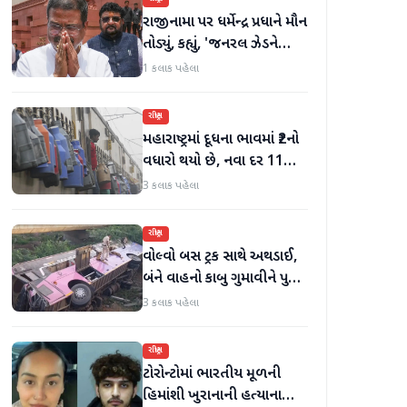
રાજીનામા પર ધર્મેન્દ્ર પ્રધાને મૌન
તોડ્યું, કહ્યું, 'જનરલ ઝેડને
ગેરમાર્ગે દોરવાનો પ્રયાસ
1 કલાક પહેલા
કરવામાં આવ્યો, મારા માટે પદ
મહત્વનું નથી'
રાષ્ટ્રીય
મહારાષ્ટ્રમાં દૂધના ભાવમાં ₹2નો
વધારો થયો છે, નવા દર 11
ઓગસ્ટથી અમલમાં
3 કલાક પહેલા
રાષ્ટ્રીય
વોલ્વો બસ ટ્રક સાથે અથડાઈ,
બંને વાહનો કાબુ ગુમાવીને પુલ
પરથી પડી ગયા, 40 મુસાફરો
3 કલાક પહેલા
ઘાયલ
રાષ્ટ્રીય
ટોરોન્ટોમાં ભારતીય મૂળની
હિમાંશી ખુરાનાની હત્યાના