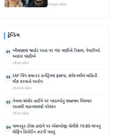
આરોપીને સાત મહિનાથી ફરાર
4 કલાક પહેલા
રહ્યા બાદ ધરપકડ કરવામાં
આવી
ટ્રેન્ડિંગ
ખીમાણામાં જાહેર રસ્તા પર ગંદા પાણીનો નિકાલ, વેપારીઓ
01
આકરા પાણીએ
2 દિવસ પહેલા
IAF વિંગ કમાન્ડર હનીટ્રેપમાં ફસાયા, સંવેદનશીલ માહિતી
02
લીક કરવાનો આરોપ
23 કલાક પહેલા
નેનાવા-સાંચોર હાઈવે પર ખાડાઓનું સામ્રાજ્ય બિસ્માર
03
રસ્તાથી વાહનચાલકો પરેશાન
3 દિવસ પહેલા
પાલનપુર-ડીસા હાઇવે પર એસઓજી પોલીસે 19.80 લાખનું
04
મોર્ફિન હિરોઈન ઝડપી પાડ્યું