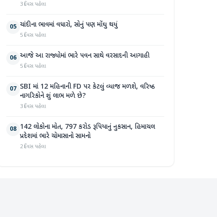
3 દિવસ પહેલા
ચાંદીના ભાવમાં વધારો, સોનું પણ મોંઘુ થયું
05
5 દિવસ પહેલા
આજે આ રાજ્યોમાં ભારે પવન સાથે વરસાદની આગાહી
06
5 દિવસ પહેલા
SBI માં 12 મહિનાની FD પર કેટલું વ્યાજ મળશે, વરિષ્ઠ
07
નાગરિકોને શું લાભ મળે છે?
3 દિવસ પહેલા
142 લોકોના મોત, 797 કરોડ રૂપિયાનું નુકસાન, હિમાચલ
08
પ્રદેશમાં ભારે ચોમાસાનો સામનો
2 દિવસ પહેલા