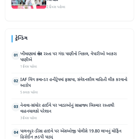
2 દિવસ પહેલા
ટ્રેન્ડિંગ
ખીમાણામાં જાહેર રસ્તા પર ગંદા પાણીનો નિકાલ, વેપારીઓ આકરા
01
પાણીએ
1 દિવસ પહેલા
IAF વિંગ કમાન્ડર હનીટ્રેપમાં ફસાયા, સંવેદનશીલ માહિતી લીક કરવાનો
02
આરોપ
5 કલાક પહેલા
નેનાવા-સાંચોર હાઈવે પર ખાડાઓનું સામ્રાજ્ય બિસ્માર રસ્તાથી
03
વાહનચાલકો પરેશાન
3 દિવસ પહેલા
પાલનપુર-ડીસા હાઇવે પર એસઓજી પોલીસે 19.80 લાખનું મોર્ફિન
04
હિરોઈન ઝડપી પાડ્યું