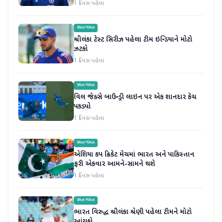
1 દિવસ પહેલા
રમતગમત
શ્રીલંકા ટેસ્ટ સિરીઝ પહેલા ટીમ ઇન્ડિયાને મોટો
ઝટકો
1 દિવસ પહેલા
રમતગમત
વિલ જેક્સે બાઉન્ડ્રી લાઇન પર એક શાનદાર કેચ
પકડ્યો
1 દિવસ પહેલા
રમતગમત
એશિયા કપ ક્રિકેટ મેચમાં ભારત અને પાકિસ્તાન
ફરી એકવાર આમને-સામને થશે
1 દિવસ પહેલા
રમતગમત
ભારત વિરુદ્ધ શ્રીલંકા શ્રેણી પહેલા ટીમને મોટો
આંચકો