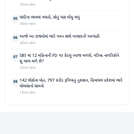
3 દિવસ પહેલા
ચાંદીના ભાવમાં વધારો, સોનું પણ મોંઘુ થયું
05
4 દિવસ પહેલા
આજે આ રાજ્યોમાં ભારે પવન સાથે વરસાદની આગાહી
06
4 દિવસ પહેલા
SBI માં 12 મહિનાની FD પર કેટલું વ્યાજ મળશે, વરિષ્ઠ નાગરિકોને
07
શું લાભ મળે છે?
2 દિવસ પહેલા
142 લોકોના મોત, 797 કરોડ રૂપિયાનું નુકસાન, હિમાચલ પ્રદેશમાં ભારે
08
ચોમાસાનો સામનો
1 દિવસ પહેલા