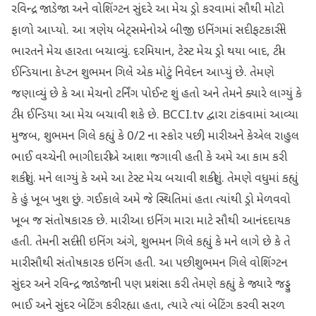
રવિન્દ્ર જાડેજા અને વોશિંગ્ટન સુંદરે આ મેચ ડ્રો કરવામાં સૌથી મોટો
ફાળો આપ્યો. આ ત્રણેય બેટ્સમેનોએ બીજી ઇનિંગમાં સદી ફટકારીને
ભારતને મેચ હારતા બચાવ્યું. દરમિયાન, ટેસ્ટ મેચ ડ્રો થયા બાદ, ટીમ
ઈન્ડિયાના કેપ્ટન શુભમન ગિલે એક મોટું નિવેદન આપ્યું છે. તેમણે
જણાવ્યું છે કે આ મેચનો ટર્નિંગ પોઈન્ટ શું હતો અને તેમને ક્યારે લાગ્યું કે
ટીમ ઈન્ડિયા આ મેચ બચાવી શકે છે. BCCI.tv દ્વારા ટાંકવામાં આવ્યા
મુજબ, શુભમન ગિલે કહ્યું કે 0/2 ના સ્કોર પછી, મારી અને કેએલ રાહુલ
ભાઈ વચ્ચેની ભાગીદારીએ આશા જગાવી હતી કે અમે આ કામ કરી
શકીશું. મને લાગ્યું કે અમે આ ટેસ્ટ મેચ બચાવી શકીશું. તેમણે વધુમાં કહ્યું
કે હું ખૂબ ખુશ છું. ગઈકાલે અમે જે સ્થિતિમાં હતા ત્યાંથી ડ્રો મેળવવો
ખૂબ જ સંતોષકારક છે. મારી આ ઇનિંગ મારા માટે સૌથી આનંદદાયક
હતી. તેમની સદીની ઇનિંગ અંગે, શુભમન ગિલે કહ્યું કે મને લાગે છે કે તે
મારી સૌથી સંતોષકારક ઇનિંગ હતી. આ પછી શુભમન ગિલે વોશિંગ્ટન
સુંદર અને રવિન્દ્ર જાડેજાની પણ પ્રશંસા કરી. તેમણે કહ્યું કે જ્યારે જડ્ડુ
ભાઈ અને સુંદર બેટિંગ કરી રહ્યા હતા, ત્યારે ત્યાં બેટિંગ કરવી સરળ