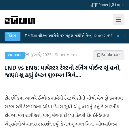
E-Paper
|
Login
-NET પરીક્ષા લીકના આરોપો પર રાહુલ ગાંધીએ કેન્દ્ર પર પ્રહાર કર્યા
બ્રેકિંગ
●
હિંમતનગરમાં
29 જુલાઈ, 2025
|
Super Admin
Bookmark
રમતગમત
IND vs ENG: માન્ચેસ્ટર ટેસ્ટનો ટર્નિંગ પોઈન્ટ શું હતો,
જાણો શુ કહ્યું કેપ્ટન શુભમન ગિલે....
ટીમ ઈન્ડિયા આખરે ઈંગ્લેન્ડ સામેની ટેસ્ટ શ્રેણીની ચોથી મેચ ડ્રો કરવામાં
સફળ રહી. ટેસ્ટ મેચના ચોથા દિવસ સુધી એવું લાગતું હતું કે ભારતીય
ટીમ આ મેચ હારી જશે. પરંતુ મેચના છેલ્લા દિવસે ટીમ ઈન્ડિયાના
બેટ્સમેનોએ શાનદાર પ્રદર્શન કર્યું. કેપ્ટન શુભમન ગિલ, ઓલરાઉન્ડર