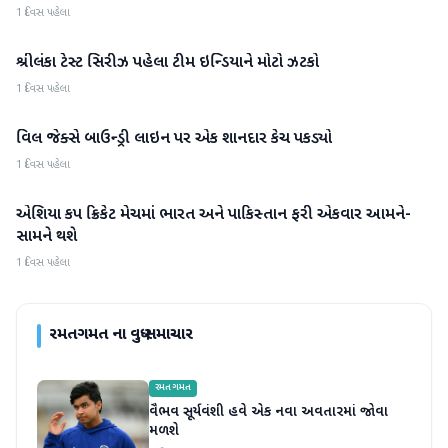
1 દિવસ પહેલા
શ્રીલંકા ટેસ્ટ સિરીઝ પહેલા ટીમ ઇન્ડિયાને મોટો ઝટકો
રમતગમત
1 દિવસ પહેલા
વિલ જેક્સે બાઉન્ડ્રી લાઇન પર એક શાનદાર કેચ પકડ્યો
રમતગમત
1 દિવસ પહેલા
એશિયા કપ ક્રિકેટ મેચમાં ભારત અને પાકિસ્તાન ફરી એકવાર આમને-
રમતગમત
સામને થશે
1 દિવસ પહેલા
રમતગમત
ના વધુ સમાચાર
રમતગમત
વૈભવ સૂર્યવંશી હવે એક નવા અવતારમાં જોવા
મળશે