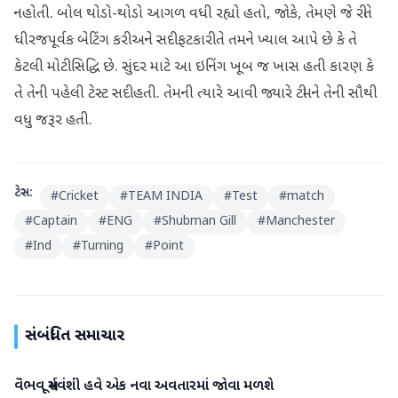
નહોતી. બોલ થોડો-થોડો આગળ વધી રહ્યો હતો, જોકે, તેમણે જે રીતે
ધીરજપૂર્વક બેટિંગ કરી અને સદી ફટકારી તે તમને ખ્યાલ આપે છે કે તે
કેટલી મોટી સિદ્ધિ છે. સુંદર માટે આ ઇનિંગ ખૂબ જ ખાસ હતી કારણ કે
તે તેની પહેલી ટેસ્ટ સદી હતી. તેમની ત્યારે આવી જ્યારે ટીમને તેની સૌથી
વધુ જરૂર હતી.
ટેગ્સ:
#
Cricket
#
TEAM INDIA
#
Test
#
match
#
Captain
#
ENG
#
Shubman Gill
#
Manchester
#
Ind
#
Turning
#
Point
સંબંધિત સમાચાર
વૈભવ સૂર્યવંશી હવે એક નવા અવતારમાં જોવા મળશે
રમતગમત