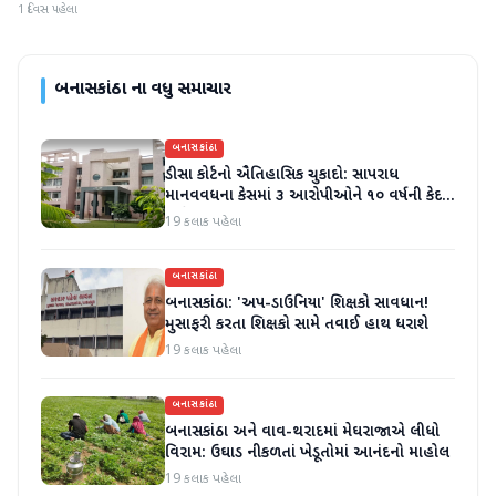
1 દિવસ પહેલા
બનાસકાંઠા
ના વધુ સમાચાર
બનાસકાંઠા
ડીસા કોર્ટનો ઐતિહાસિક ચુકાદો: સાપરાધ
માનવવધના કેસમાં ૩ આરોપીઓને ૧૦ વર્ષની કેદ
અને ૬ લાખનો દંડ
19 કલાક પહેલા
બનાસકાંઠા
બનાસકાંઠા: 'અપ-ડાઉનિયા' શિક્ષકો સાવધાન!
મુસાફરી કરતા શિક્ષકો સામે તવાઈ હાથ ધરાશે
19 કલાક પહેલા
બનાસકાંઠા
બનાસકાંઠા અને વાવ-થરાદમાં મેઘરાજાએ લીધો
વિરામ: ઉઘાડ નીકળતાં ખેડૂતોમાં આનંદનો માહોલ
19 કલાક પહેલા