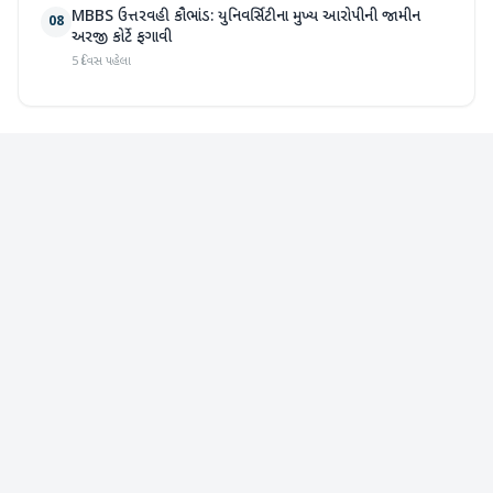
MBBS ઉત્તરવહી કૌભાંડ: યુનિવર્સિટીના મુખ્ય આરોપીની જામીન
08
અરજી કોર્ટે ફગાવી
5 દિવસ પહેલા