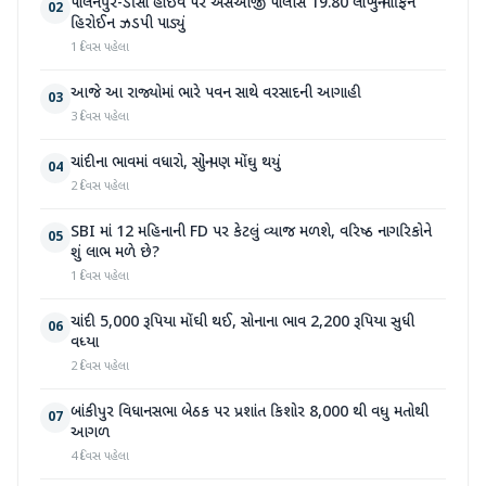
પાલનપુર-ડીસા હાઇવે પર એસઓજી પોલીસે 19.80 લાખનું મોર્ફિન
02
હિરોઈન ઝડપી પાડ્યું
1 દિવસ પહેલા
આજે આ રાજ્યોમાં ભારે પવન સાથે વરસાદની આગાહી
03
3 દિવસ પહેલા
ચાંદીના ભાવમાં વધારો, સોનું પણ મોંઘુ થયું
04
2 દિવસ પહેલા
SBI માં 12 મહિનાની FD પર કેટલું વ્યાજ મળશે, વરિષ્ઠ નાગરિકોને
05
શું લાભ મળે છે?
1 દિવસ પહેલા
ચાંદી 5,000 રૂપિયા મોંઘી થઈ, સોનાના ભાવ 2,200 રૂપિયા સુધી
06
વધ્યા
2 દિવસ પહેલા
બાંકીપુર વિધાનસભા બેઠક પર પ્રશાંત કિશોર 8,000 થી વધુ મતોથી
07
આગળ
4 દિવસ પહેલા