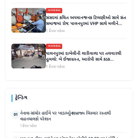
બનાસકાંઠા
સંસદમાં કથિત અપમાનજનક ટિપ્પણીઓ સામે સંત
સમાજમાં રોષ: પાલનપુરમાં VHP સાથે મળીને
અધિક કલેક્ટરને આવેદનપત્ર આપ્યું
1 દિવસ પહેલા
બનાસકાંઠા
પાલનપુરમાં દાબેલીની લારીવાળા પર તલવારથી
હુમલો: બે ઈજાગ્રસ્ત, આરોપી સામે કડક
કાર્યવાહીની માંગ
1 દિવસ પહેલા
ટ્રેન્ડિંગ
નેનાવા-સાંચોર હાઈવે પર ખાડાઓનું સામ્રાજ્ય બિસ્માર રસ્તાથી
01
વાહનચાલકો પરેશાન
1 દિવસ પહેલા