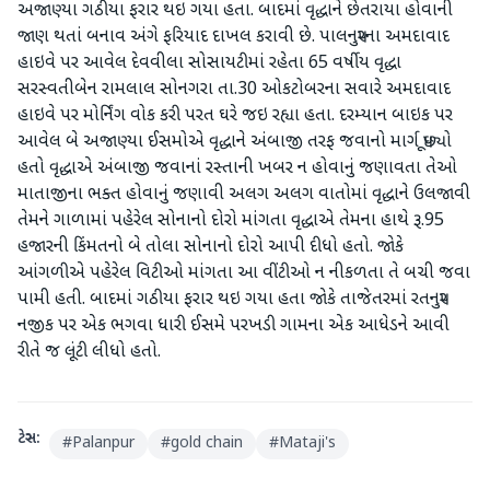
અજાણ્યા ગઠીયા ફરાર થઇ ગયા હતા. બાદમાં વૃદ્ધાને છેતરાયા હોવાની
જાણ થતાં બનાવ અંગે ફરિયાદ દાખલ કરાવી છે. પાલનપુરના અમદાવાદ
હાઇવે પર આવેલ દેવવીલા સોસાયટીમાં રહેતા 65 વર્ષીય વૃદ્ધા
સરસ્વતીબેન રામલાલ સોનગરા તા.30 ઓકટોબરના સવારે અમદાવાદ
હાઇવે પર મોર્નિંગ વોક કરી પરત ઘરે જઇ રહ્યા હતા. દરમ્યાન બાઇક પર
આવેલ બે અજાણ્યા ઈસમોએ વૃદ્ધાને અંબાજી તરફ જવાનો માર્ગ પૂછ્યો
હતો વૃદ્ધાએ અંબાજી જવાનાં રસ્તાની ખબર ન હોવાનું જણાવતા તેઓ
માતાજીના ભક્ત હોવાનું જણાવી અલગ અલગ વાતોમાં વૃદ્ધાને ઉલજાવી
તેમને ગાળામાં પહેરેલ સોનાનો દોરો માંગતા વૃદ્ધાએ તેમના હાથે રૂ.95
હજારની કિંમતનો બે તોલા સોનાનો દોરો આપી દીધો હતો. જોકે
આંગળીએ પહેરેલ વિટીઓ માંગતા આ વીંટીઓ ન નીકળતા તે બચી જવા
પામી હતી. બાદમાં ગઠીયા ફરાર થઇ ગયા હતા જોકે તાજેતરમાં રતનપુર
નજીક પર એક ભગવા ધારી ઈસમે પરખડી ગામના એક આધેડને આવી
રીતે જ લૂંટી લીધો હતો.
ટેગ્સ:
#
Palanpur
#
gold chain
#
Mataji's