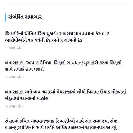
સંબંધિત સમાચાર
ડીસા કોર્ટનો ઐતિહાસિક ચુકાદો: સાપરાધ માનવવધના કેસમાં ૩
બનાસકાંઠા
આરોપીઓને ૧૦ વર્ષની કેદ અને ૬ લાખનો દંડ
19 કલાક પહેલા
બનાસકાંઠા: 'અપ-ડાઉનિયા' શિક્ષકો સાવધાન! મુસાફરી કરતા શિક્ષકો
બનાસકાંઠા
સામે તવાઈ હાથ ધરાશે
19 કલાક પહેલા
બનાસકાંઠા અને વાવ-થરાદમાં મેઘરાજાએ લીધો વિરામ: ઉઘાડ નીકળતાં
બનાસકાંઠા
ખેડૂતોમાં આનંદનો માહોલ
19 કલાક પહેલા
સંસદમાં કથિત અપમાનજનક ટિપ્પણીઓ સામે સંત સમાજમાં રોષ:
બનાસકાંઠા
પાલનપુરમાં VHP સાથે મળીને અધિક કલેક્ટરને આવેદનપત્ર આપ્યું