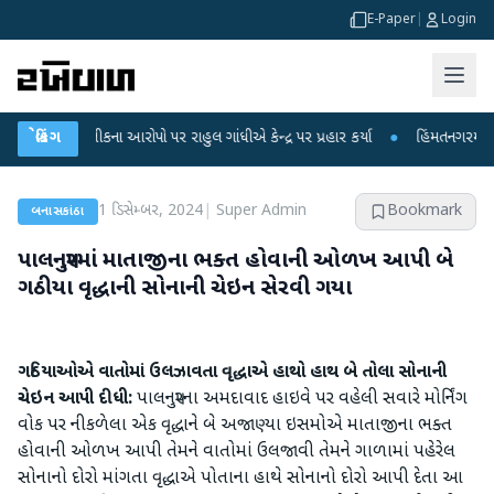
E-Paper
|
Login
્ષા લીકના આરોપો પર રાહુલ ગાંધીએ કેન્દ્ર પર પ્રહાર કર્યા
બ્રેકિંગ
●
હિંમતનગરમાં રહસ્યમય 
1 ડિસેમ્બર, 2024
|
Super Admin
Bookmark
બનાસકાંઠા
પાલનપુરમાં માતાજીના ભક્ત હોવાની ઓળખ આપી બે
ગઠીયા વૃદ્ધાની સોનાની ચેઇન સેરવી ગયા
ગઠિયાઓએ વાતોમાં ઉલઝાવતા વૃદ્ધાએ હાથો હાથ બે તોલા સોનાની
ચેઇન આપી દીધી:
પાલનપુરના અમદાવાદ હાઇવે પર વહેલી સવારે મોર્નિંગ
વોક પર નીકળેલા એક વૃદ્ધાને બે અજાણ્યા ઇસમોએ માતાજીના ભક્ત
હોવાની ઓળખ આપી તેમને વાતોમાં ઉલજાવી તેમને ગાળામાં પહેરેલ
સોનાનો દોરો માંગતા વૃદ્ધાએ પોતાના હાથે સોનાનો દોરો આપી દેતા આ