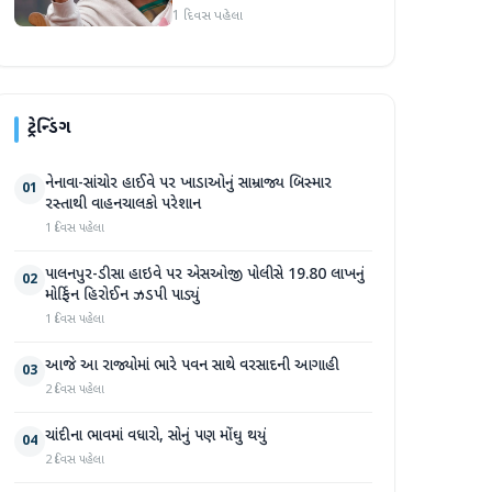
દુનિયા સમક્ષ હાજર થશે
1 દિવસ પહેલા
ટ્રેન્ડિંગ
નેનાવા-સાંચોર હાઈવે પર ખાડાઓનું સામ્રાજ્ય બિસ્માર
01
રસ્તાથી વાહનચાલકો પરેશાન
1 દિવસ પહેલા
પાલનપુર-ડીસા હાઇવે પર એસઓજી પોલીસે 19.80 લાખનું
02
મોર્ફિન હિરોઈન ઝડપી પાડ્યું
1 દિવસ પહેલા
આજે આ રાજ્યોમાં ભારે પવન સાથે વરસાદની આગાહી
03
2 દિવસ પહેલા
ચાંદીના ભાવમાં વધારો, સોનું પણ મોંઘુ થયું
04
2 દિવસ પહેલા