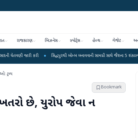
રાત
રાજકારણ
બિઝનેસ
સ્પોર્ટ્સ
હેલ્થ
ગેજેટ
અન
ારી કરી
●
સિદ્ધપુરથી બોમ્બ બનાવવાની સામગ્રી સાથે જૈશના 5 શંકાસ્પદ આતંકી ઝડપા
: ટ્રમ્પ
Bookmark
ો ખતરો છે, યુરોપ જેવા ન