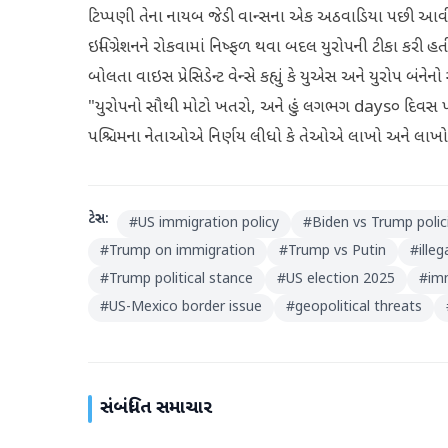
ટિપ્પણી તેના નાયબ જેડી વાન્સના એક અઠવાડિયા પછી આવી 
ઇમિગ્રેશનને રોકવામાં નિષ્ફળ થવા બદલ યુરોપની ટીકા કરી હતી.
બોલતા વાઇસ પ્રેસિડેન્ટ વેન્સે કહ્યું કે યુએસ અને યુરોપ બં
"યુરોપનો સૌથી મોટો ખતરો, અને હું લગભગ days૦ દિવસ પહે
પશ્ચિમના નેતાઓએ નિર્ણય લીધો કે તેઓએ લાખો અને લાખો અ
ટેગ્સ:
#
US immigration policy
#
Biden vs Trump polic
#
Trump on immigration
#
Trump vs Putin
#
ille
#
Trump political stance
#
US election 2025
#
im
#
US-Mexico border issue
#
geopolitical threats
સંબંધિત સમાચાર