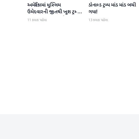
અમેરિકામાં મુસ્લિમ
ડોનાલ્ડ ટ્રમ્પ માંડ માંડ બચી
આંતરરાષ્ટ્રીય
આંતરરાષ્ટ્રીય
ઉમેદવારની જીતથી ખુશ ટ્રમ્પ,
ગયા!
કહ્યું, 'આ અમારા માટે સારા
11 કલાક પહેલા
13 કલાક પહેલા
સમાચાર છે'