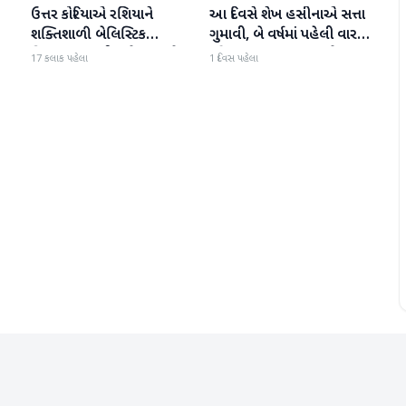
ઉત્તર કોરિયાએ રશિયાને
આ દિવસે શેખ હસીનાએ સત્તા
આંતરરાષ્ટ્રીય
આંતરરાષ્ટ્રીય
શક્તિશાળી બેલિસ્ટિક
ગુમાવી, બે વર્ષમાં પહેલી વાર
મિસાઇલ આપી, યુક્રેન ગુસ્સે
દુનિયા સમક્ષ હાજર થશે
17 કલાક પહેલા
1 દિવસ પહેલા
ભરાયું