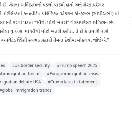
છે, તેમના અભિપ્રાયનો પડઘો પાડ્યો હતો અને ગેરકાયદેસર
 મેરીલેન્ડમાં કન્ઝર્વેટિવ પોલિટિકલ એક્શન કોન્ફરન્સ (સીપીએસી) માં
નેનો સામનો કરવો પડતો "સૌથી મોટો ખતરો" ગેરકાયદેસર ઇમિગ્રેશન છે.
લા યુ.એસ. માં સૌથી મોટો ખતરો કહીશ, તે છે કે તમારી પાસે
નવેટેડ વિદેશી સ્થળાંતરકારો તેમના દેશોમાં મોકલવા જોઈએ."
ies
#
US border security
#
Trump speech 2025
gal immigration threat
#
Europe immigration crisis
migration debate USA
#
Trump latest statement
#
global immigration trends