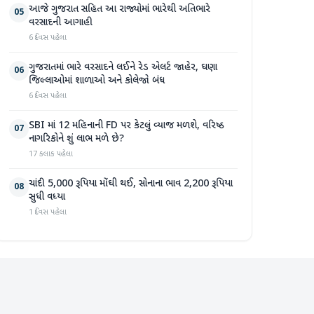
આજે ગુજરાત સહિત આ રાજ્યોમાં ભારેથી અતિભારે
05
વરસાદની આગાહી
6 દિવસ પહેલા
ગુજરાતમાં ભારે વરસાદને લઈને રેડ એલર્ટ જાહેર, ઘણા
06
જિલ્લાઓમાં શાળાઓ અને કોલેજો બંધ
6 દિવસ પહેલા
SBI માં 12 મહિનાની FD પર કેટલું વ્યાજ મળશે, વરિષ્ઠ
07
નાગરિકોને શું લાભ મળે છે?
17 કલાક પહેલા
ચાંદી 5,000 રૂપિયા મોંઘી થઈ, સોનાના ભાવ 2,200 રૂપિયા
08
સુધી વધ્યા
1 દિવસ પહેલા