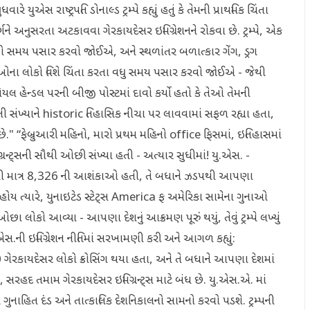
 યુએસ રાષ્ટ્રપતિ ડોનાલ્ડ ટ્રમ્પે કહ્યું હતું કે તેમની પ્રાથમિક ચિંતા
ાર્ગને અનુસરતા અટકાવવા ગેરકાયદેસર ઇમિગ્રેશનને રોકવા છે. ટ્રમ્પે, એક
છો સમય પસાર કરવો જોઈએ, અને સ્થળાંતર બળાત્કાર ગેંગ, ડ્રગ
થાઓના લોકો વિશે ચિંતા કરતા વધુ સમય પસાર કરવો જોઈએ - જેથી
િયલ હેન્ડલ પરની બીજી પોસ્ટમાં દાવો કર્યો હતો કે તેઓ તેમની
ની સંખ્યાને historic તિહાસિક નીચા પર લાવવામાં સફળ રહ્યા હતા,
ે." “ફેબ્રુઆરી મહિનો, મારો પ્રથમ મહિનો office ફિસમાં, ઇતિહાસમાં
્રન્ટ્સની સૌથી ઓછી સંખ્યા હતી - અત્યાર સુધીમાં! યુ.એસ. -
લોકોની માત્ર 8,326 ની આશંકાઓ હતી, તે બધાને ઝડપથી આપણા
ી હોય ત્યારે, યુનાઇટેડ સ્ટેટ્સ America ફ અમેરિકા સામેના ગુનાઓ
 લોકો આવ્યા - આપણા દેશનું આક્રમણ પૂરું થયું, તેવું ટ્રમ્પે લખ્યું
 યુ.એસ.ની ઇમિગ્રેશન નીતિમાં સરખામણી કરી અને આગળ કહ્યું:
ેરકાયદેસર લોકો ક્રોસિંગ થયા હતા, અને તે બધાને આપણા દેશમાં
 સરહદ તમામ ગેરકાયદેસર ઇમિગ્રન્ટ્સ માટે બંધ છે. યુ.એસ.એ. માં
 ગુનાહિત દંડ અને તાત્કાલિક દેશનિકાલનો સામનો કરવો પડશે. ટ્રમ્પની