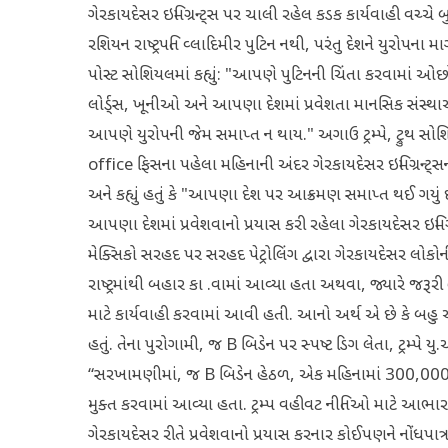
ગેરકાયદેસર ઇમિગ્રન્ટ્સ પર ચાલી રહેલ કડક કાર્યવાહી વચ્ચે બુધવારે
રશિયન રાષ્ટ્રપતિ વ્લાદિમીર પુટિન નથી, પરંતુ દેશને યુરોપના મ
પોસ્ટ સોશિયલમાં કહ્યું: "આપણે પુટિનની ચિંતા કરવામાં ઓ
લોર્ડ્સ, ખૂનીઓ અને આપણા દેશમાં પ્રવેશતા માનસિક સંસ્
આપણે યુરોપની જેમ સમાપ્ત ન થાય." અગાઉ ટ્રમ્પે, ટ્રુથ સોશ
office ફિસના પહેલા મહિનાની અંદર ગેરકાયદેસર ઇમિગ્રન્ટ્સ
અને કહ્યું હતું કે "આપણા દેશ પર આક્રમણ સમાપ્ત થઈ ગયું છ
આપણા દેશમાં પ્રવેશવાનો પ્રયાસ કરી રહેલા ગેરકાયદેસર ઇમિગ
મેક્સિકો સરહદ પર સરહદ પેટ્રોલિંગ દ્વારા ગેરકાયદેસર 
રાષ્ટ્રમાંથી બહાર કા .વામાં આવ્યા હતા અથવા, જ્યારે જરૂર
માટે કાર્યવાહી કરવામાં આવી હતી. આનો અર્થ એ છે કે બહુ ઓછા
હતું. તેના પુરોગામી, જ B બિડેન પર સ્પષ્ટ ડિગ લેતા, ટ્રમ્પે
“સરખામણીમાં, જ B બિડેન હેઠળ, એક મહિનામાં 300,000 ગ
મુક્ત કરવામાં આવ્યા હતા. ટ્રમ્પ વહીવટ નીતિઓ માટે આભાર,
ગેરકાયદેસર રીતે પ્રવેશવાનો પ્રયાસ કરનાર કોઈપણને નોંધપાત્ર