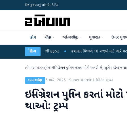
ઉત્તર ગુજરાતનું લોકપ્રિય દૈનિક
હોમ
રાષ્ટ્રીય
આંતરરાષ્ટ્રીય
ગુજરાત
ઉત્તર ગુજ
 6 બાળકોના મોતથી ફફડાટ
બ્રેકિંગ
●
હવામાન વિભાગે 18 રાજ્યો માટે ભારે વરસાદની ચેતવણી જ
હોમ
/
આંતરરાષ્ટ્રીય
/
ઇમિગ્રેશન પુતિન કરતાં મોટો ખતરો છે, યુરોપ જેવા ન થાઓ
5 માર્ચ, 2025
|
Super Admin
1
મિનિટ વાંચન
આંતરરાષ્ટ્રીય
ઇમિગ્રેશન પુતિન કરતાં મોટ
થાઓ: ટ્રમ્પ