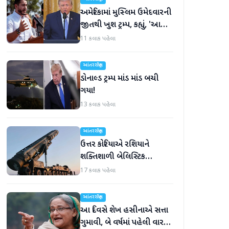
અમેરિકામાં મુસ્લિમ ઉમેદવારની
જીતથી ખુશ ટ્રમ્પ, કહ્યું, 'આ
અમારા માટે સારા સમાચાર છે'
11 કલાક પહેલા
આંતરરાષ્ટ્રીય
ડોનાલ્ડ ટ્રમ્પ માંડ માંડ બચી
ગયા!
13 કલાક પહેલા
આંતરરાષ્ટ્રીય
ઉત્તર કોરિયાએ રશિયાને
શક્તિશાળી બેલિસ્ટિક
મિસાઇલ આપી, યુક્રેન ગુસ્સે
17 કલાક પહેલા
ભરાયું
આંતરરાષ્ટ્રીય
આ દિવસે શેખ હસીનાએ સત્તા
ગુમાવી, બે વર્ષમાં પહેલી વાર