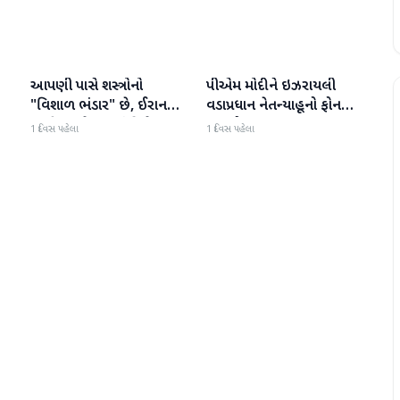
આપણી પાસે શસ્ત્રોનો
પીએમ મોદીને ઇઝરાયલી
આંતરરાષ્ટ્રીય
આંતરરાષ્ટ્રીય
ી
"વિશાળ ભંડાર" છે, ઈરાન
વડાપ્રધાન નેતન્યાહૂનો ફોન
"ગરીબ" છે, ટ્રમ્પનું નિવેદન
આવ્યો
1 દિવસ પહેલા
1 દિવસ પહેલા