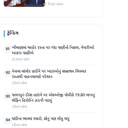
અમારા માટે સારા સમાચાર છે'
1 દિવસ પહેલા
ટ્રેન્ડિંગ
ખીમાણામાં જાહેર રસ્તા પર ગંદા પાણીનો નિકાલ, વેપારીઓ
01
આકરા પાણીએ
22 કલાક પહેલા
નેનાવા-સાંચોર હાઈવે પર ખાડાઓનું સામ્રાજ્ય બિસ્માર
02
રસ્તાથી વાહનચાલકો પરેશાન
2 દિવસ પહેલા
પાલનપુર-ડીસા હાઇવે પર એસઓજી પોલીસે 19.80 લાખનું
03
મોર્ફિન હિરોઈન ઝડપી પાડ્યું
2 દિવસ પહેલા
ચાંદીના ભાવમાં વધારો, સોનું પણ મોંઘુ થયું
04
3 દિવસ પહેલા