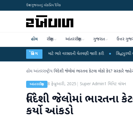
ઉત્તર ગુજરાતનું લોકપ્રિય દૈનિક
હોમ
રાષ્ટ્રીય
આંતરરાષ્ટ્રીય
ગુજરાત
ઉત્તર ગુજ
ાગે 18 રાજ્યો માટે ભારે વરસાદની ચેતવણી જારી કરી
બ્રેકિંગ
●
સિદ્ધપુરથી બોમ્બ બનાવવાની
હોમ
/
આંતરરાષ્ટ્રીય
/
વિદેશી જેલોમાં ભારતના કેટલા લોકો કેદ? સરકારે જાહે
8 ફેબ્રુઆરી, 2025
|
Super Admin
1
મિનિટ વાંચન
આંતરરાષ્ટ્રીય
વિદેશી જેલોમાં ભારતના કે
કર્યો આંકડો