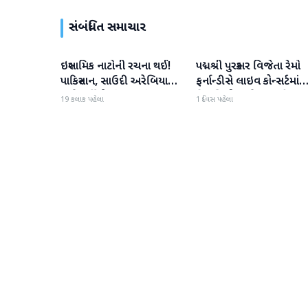
સંબંધિત સમાચાર
ઇસ્લામિક નાટોની રચના થઈ!
પદ્મશ્રી પુરસ્કાર વિજેતા રેમો
આંતરરાષ્ટ્રીય
આંતરરાષ્ટ્રીય
પાકિસ્તાન, સાઉદી અરેબિયા
ફર્નાન્ડીસે લાઇવ કોન્સર્ટમાંથ
અને તુર્કીએ સંયુક્ત સંરક્ષણ
નિવૃત્તિની જાહેરાત કરી
19 કલાક પહેલા
1 દિવસ પહેલા
કરાર પર હસ્તાક્ષર