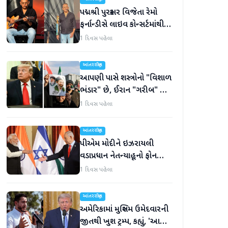
પદ્મશ્રી પુરસ્કાર વિજેતા રેમો
ફર્નાન્ડીસે લાઇવ કોન્સર્ટમાંથી
નિવૃત્તિની જાહેરાત કરી
1 દિવસ પહેલા
આંતરરાષ્ટ્રીય
આપણી પાસે શસ્ત્રોનો "વિશાળ
ભંડાર" છે, ઈરાન "ગરીબ" છે,
ટ્રમ્પનું નિવેદન
1 દિવસ પહેલા
આંતરરાષ્ટ્રીય
પીએમ મોદીને ઇઝરાયલી
વડાપ્રધાન નેતન્યાહૂનો ફોન
આવ્યો
1 દિવસ પહેલા
આંતરરાષ્ટ્રીય
અમેરિકામાં મુસ્લિમ ઉમેદવારની
જીતથી ખુશ ટ્રમ્પ, કહ્યું, 'આ