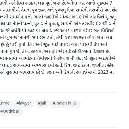
ી અને દિવા શાહના લગ્ન પૂર્ણ થયા છે. બંનેના લગ્ન આજે શુક્રવાર 7
 અદાણીએ તેમના પુત્ર જીત અને પુત્રવધૂ દિવા સાથેની તસવીરો પણ શેર
ખાનગી સમારોહ હતો. ચાલો જાણીએ ગૌતમ અદાણીએ લગ્ન વિશે શું કહ્યું
ામ પર તેમની પત્ની, પુત્ર અને પુત્રવધૂ સાથેની એક તસવીર શેર કરી અને
 આજે લગ્નગ્રંથિથી જોડાયા. લગ્ન આજે અમદાવાદમાં પરંપરાગત વિધિઓ
 અને ખૂબ જ ખાનગી સમારંભ હતો, તેથી અમે ઇચ્છતા હોવા છતાં બધા
છું. હું મારી પુત્રી દિવા અને જીત માટે તમારા બધા પાસેથી પ્રેમ અને
ા પુત્ર છે. તેઓ હાલમાં અદાણી એરપોર્ટ હોલ્ડિંગ્સના ડિરેક્ટર છે.
બઈમાં સાતમા એરપોર્ટના નિર્માણની દેખરેખ રાખી રહ્યા છે. જીત અદાણીએ
એપ્લાઇડ સાયન્સમાં અભ્યાસ કર્યો હતો. દિવા શાહ દેશના જાણીતા હીરા
અને સુરતમાં વ્યવસાય કરે છે. જીત અને દિવાની સગાઈ માર્ચ, 2023 માં
Crime
#
lawyer
#
jail
#
Indian in Jail
#
Outinbail