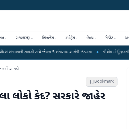
રાત
રાજકારણ
બિઝનેસ
સ્પોર્ટ્સ
હેલ્થ
ગેજેટ
અન
 સામગ્રી સાથે જૈશના 5 શંકાસ્પદ આતંકી ઝડપાયા
●
પીએમ મોદીનું હસ્તલિખિત પોસ્ટકાર્ડ
ર કર્યો આંકડો
Bookmark
ટલા લોકો કેદ? સરકારે જાહેર