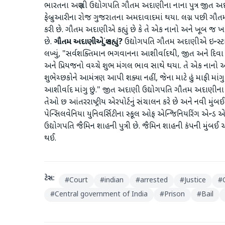
ભારતના અગ્રણી ઉદ્યોગપતિ ગૌતમ અદાણીના નાના પુત્ર જીત અદાણ
ફેબ્રુઆરીના રોજ ગુજરાતના અમદાવાદમાં થયા. લગ્ન પછી ગૌતમ
કરી છે. ગૌતમ અદાણીએ કહ્યું છે કે તે એક નાનો અને ખૂબ જ 
છે.
ગૌતમ અદાણીએ શું કહ્યું?
ઉદ્યોગપતિ ગૌતમ અદાણીએ ઇન્સ્ટાગ્ર
લખ્યું, "સર્વશક્તિમાન ભગવાનના આશીર્વાદથી, જીત અને દિવા
અને પ્રિયજનો વચ્ચે શુભ મંગલ ભાવ સાથે થયા. તે એક નાનો
શુભેચ્છકોને આમંત્રણ આપી શક્યા નહીં, જેના માટે હું માફી માંગુ 
આશીર્વાદ માંગુ છું." જીત અદાણી ઉદ્યોગપતિ ગૌતમ અદાણીના નાન
તેઓ છ આંતરરાષ્ટ્રીય એરપોર્ટનું સંચાલન કરે છે અને નવી મું
પેન્સિલવેનિયા યુનિવર્સિટીના સ્કૂલ ઓફ એન્જિનિયરિંગ એન્ડ 
ઉદ્યોગપતિ જૈમિન શાહની પુત્રી છે. જૈમિન શાહની કંપની મુંબઈ 
થઈ.
ટેગ્સ:
#
Court
#
indian
#
arrested
#
Justice
#
#
Central government of India
#
Prison
#
Bail