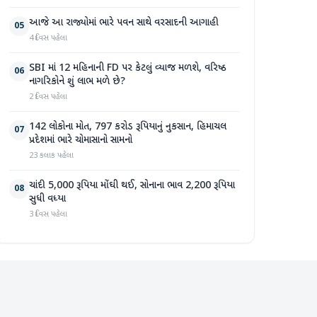
આજે આ રાજ્યોમાં ભારે પવન સાથે વરસાદની આગાહી
05
4 દિવસ પહેલા
SBI માં 12 મહિનાની FD પર કેટલું વ્યાજ મળશે, વરિષ્ઠ
06
નાગરિકોને શું લાભ મળે છે?
2 દિવસ પહેલા
142 લોકોના મોત, 797 કરોડ રૂપિયાનું નુકસાન, હિમાચલ
07
પ્રદેશમાં ભારે ચોમાસાનો સામનો
23 કલાક પહેલા
ચાંદી 5,000 રૂપિયા મોંઘી થઈ, સોનાના ભાવ 2,200 રૂપિયા
08
સુધી વધ્યા
3 દિવસ પહેલા