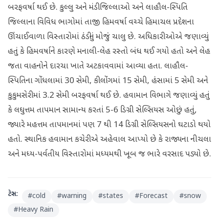
બરફવર્ષા થઈ છે. કુલ્લુ અને મંડી જિલ્લાઓ અને લાહૌલ-સ્પિતિ
જિલ્લાના વિવિધ ભાગોમાં તાજી હિમવર્ષા વચ્ચે હિમાચલ પ્રદેશના
ઊંચાઈવાળા વિસ્તારોમાં ઠંડીનું મોજું ચાલુ છે. અધિકારીઓએ જણાવ્યું
હતું કે હિમવર્ષાને કારણે મનાલી-લેહ રસ્તો બંધ થઈ ગયો હતો અને લેહ
જતા વાહનોને દારચા ખાતે અટકાવવામાં આવ્યા હતા. લાહૌલ-
સ્પિતિના ગોંધલામાં 30 સેમી, કીલોંગમાં 15 સેમી, હંસામાં 5 સેમી અને
કુકુમસેરીમાં 3.2 સેમી બરફવર્ષા થઈ છે. હવામાન વિભાગે જણાવ્યું હતું
કે લઘુત્તમ તાપમાન સામાન્ય કરતાં 5-6 ડિગ્રી સેલ્સિયસ ઓછું હતું,
જ્યારે મહત્તમ તાપમાનમાં પણ 7 થી 14 ડિગ્રી સેલ્સિયસનો ઘટાડો થયો
હતો. સ્થાનિક હવામાન કચેરીએ અહેવાલ આપ્યો છે કે રાજ્યના નીચલા
અને મધ્ય-પર્વતીય વિસ્તારોમાં મધ્યમથી ખૂબ જ ભારે વરસાદ પડ્યો છે.
ટેગ્સ:
#
cold
#
warning
#
states
#
Forecast
#
snow
#
Heavy Rain