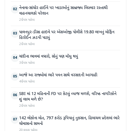
નેનાવા-સાંચોર હાઈવે પર ખાડાઓનું સામ્રાજ્ય બિસ્માર રસ્તાથી
02
વાહનચાલકો પરેશાન
2 દિવસ પહેલા
પાલનપુર-ડીસા હાઇવે પર એસઓજી પોલીસે 19.80 લાખનું મોર્ફિન
03
હિરોઈન ઝડપી પાડ્યું
2 દિવસ પહેલા
ચાંદીના ભાવમાં વધારો, સોનું પણ મોંઘુ થયું
04
3 દિવસ પહેલા
આજે આ રાજ્યોમાં ભારે પવન સાથે વરસાદની આગાહી
05
4 દિવસ પહેલા
SBI માં 12 મહિનાની FD પર કેટલું વ્યાજ મળશે, વરિષ્ઠ નાગરિકોને
06
શું લાભ મળે છે?
2 દિવસ પહેલા
142 લોકોના મોત, 797 કરોડ રૂપિયાનું નુકસાન, હિમાચલ પ્રદેશમાં ભારે
07
ચોમાસાનો સામનો
20 કલાક પહેલા