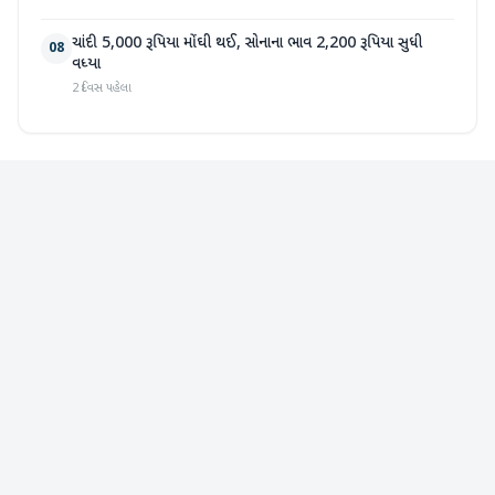
ચાંદી 5,000 રૂપિયા મોંઘી થઈ, સોનાના ભાવ 2,200 રૂપિયા સુધી
08
વધ્યા
2 દિવસ પહેલા