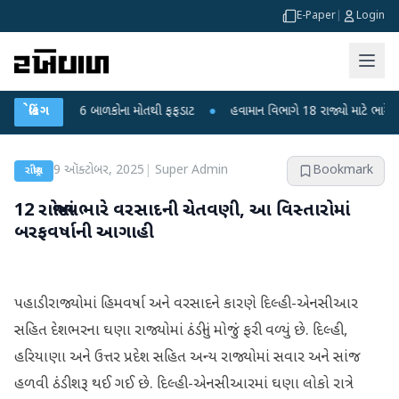
E-Paper
|
Login
દીપુરા? 6 બાળકોના મોતથી ફફડાટ
બ્રેકિંગ
●
હવામાન વિભાગે 18 રાજ્યો માટે ભારે વરસાદની 
9 ઑક્ટોબર, 2025
|
Super Admin
Bookmark
રાષ્ટ્રીય
12 રાજ્યોમાં ભારે વરસાદની ચેતવણી, આ વિસ્તારોમાં
બરફવર્ષાની આગાહી
પહાડી રાજ્યોમાં હિમવર્ષા અને વરસાદને કારણે દિલ્હી-એનસીઆર
સહિત દેશભરના ઘણા રાજ્યોમાં ઠંડીનું મોજું ફરી વળ્યું છે. દિલ્હી,
હરિયાણા અને ઉત્તર પ્રદેશ સહિત અન્ય રાજ્યોમાં સવાર અને સાંજ
હળવી ઠંડી શરૂ થઈ ગઈ છે. દિલ્હી-એનસીઆરમાં ઘણા લોકો રાત્રે