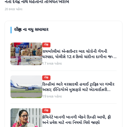
નેતા દેવેન્દ્ર નાથ મહતોની તબિયત ખરાબ
20 કલાક પહેલા
રાષ્ટ્રીય
ના વધુ સમાચાર
રાષ્ટ્રીય
રાયબરેલીમાં એન્કાઉન્ટર બાદ ચોરોની ગેંગની
ધરપકડ, પોલીસે 12.4 કિલો ચાંદીના દાગીના જપ્ત
કર્યા
17 કલાક પહેલા
રાષ્ટ્રીય
દિલ્હીમાં ભારે વરસાદથી હવાઈ ટ્રાફિક પર ગંભીર
અસર; ઈન્ડિગોએ મુસાફરો માટે એડવાઈઝરી
જાહેર કરી
19 કલાક પહેલા
રાષ્ટ્રીય
કેબિનેટે ખાનગી ખાનગી બેંકને દિલ્હી આપી, ફી
અને પ્રવેશ માટે નવા નિયમો વિશે જાણો