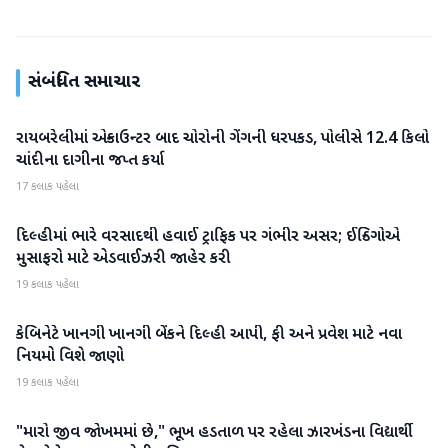
સંબંધિત સમાચાર
રાયબરેલીમાં એન્કાઉન્ટર બાદ ચોરોની ગેંગની ધરપકડ, પોલીસે 12.4 કિલો
રાષ્ટ્રીય
ચાંદીના દાગીના જપ્ત કર્યા
17 કલાક પહેલા
દિલ્હીમાં ભારે વરસાદથી હવાઈ ટ્રાફિક પર ગંભીર અસર; ઈન્ડિગોએ
રાષ્ટ્રીય
મુસાફરો માટે એડવાઈઝરી જાહેર કરી
19 કલાક પહેલા
કેબિનેટે ખાનગી ખાનગી બેંકને દિલ્હી આપી, ફી અને પ્રવેશ માટે નવા
રાષ્ટ્રીય
નિયમો વિશે જાણો
19 કલાક પહેલા
"મારો જીવ જોખમમાં છે," ભૂખ હડતાળ પર રહેલા ઝારખંડના વિદ્યાર્થી
રાષ્ટ્રીય