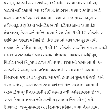
પંખા, કુલર અને એસી ટાળી રહ્યા છે. લોકો હળવા ધાબળાનો પણ
સહારો લઈ રહ્યા છે. આ દરમિયાન, દેશભરના ઘણા રાજ્યોમાં ભારે
વરસાદ પણ પડી રહ્યો છે. હવામાન વિભાગના જણાવ્યા અનુસાર,
તમિલનાડુ, કર્ણાટકના આંતરિક ભાગો, દરિયાકાંઠાના આંધ્રપ્રદેશ,
તેલંગાણા, કેરળ અને માહેના ઘણા વિસ્તારોમાં 9 થી 12 ઓક્ટોબર
દરમિયાન વરસાદ પડી શકે છે. તેલંગાણામાં ભારે પવન ફૂંકાય તેવી
શક્યતા છે. ઓડિશામાં પણ 9 થી 11 ઓક્ટોબર દરમિયાન વરસાદ પડી
શકે છે. ૯-૧૦ ઓક્ટોબરે આસામ, મેઘાલય, નાગાલેન્ડ, મણિપુર,
મિઝોરમ અને ત્રિપુરામાં હળવાથી મધ્યમ વરસાદની સંભાવના છે. ૧૦
ઓક્ટોબરે અરુણાચલ પ્રદેશમાં વરસાદની સંભાવના છે. હવામાન
વિભાગના જણાવ્યા અનુસાર, આજથી હવામાન શુષ્ક થઈ જશે, અને
વરસાદ પછી, દિવસ તડકો રહેશે અને હવામાન બદલાશે. આગામી
અઠવાડિયા સુધી વરસાદની કોઈ શક્યતા નથી. ઓક્ટોબરના છેલ્લા
અઠવાડિયામાં અથવા નવેમ્બરની શરૂઆતમાં શિયાળો શરૂ થશે.
ઉત્તરાખંડ, જમ્મુ-કાશ્મીર અને હિમાચલ પ્રદેશના ઘણા વિસ્તારોમાં