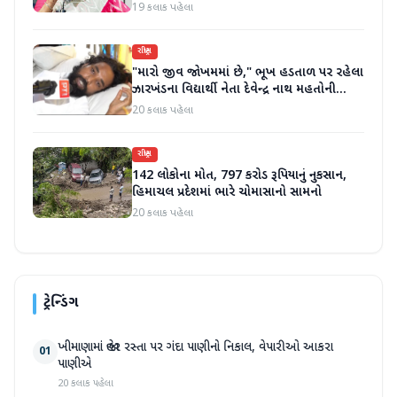
19 કલાક પહેલા
રાષ્ટ્રીય
"મારો જીવ જોખમમાં છે," ભૂખ હડતાળ પર રહેલા
ઝારખંડના વિદ્યાર્થી નેતા દેવેન્દ્ર નાથ મહતોની
તબિયત ખરાબ
20 કલાક પહેલા
રાષ્ટ્રીય
142 લોકોના મોત, 797 કરોડ રૂપિયાનું નુકસાન,
હિમાચલ પ્રદેશમાં ભારે ચોમાસાનો સામનો
20 કલાક પહેલા
ટ્રેન્ડિંગ
ખીમાણામાં જાહેર રસ્તા પર ગંદા પાણીનો નિકાલ, વેપારીઓ આકરા
01
પાણીએ
20 કલાક પહેલા