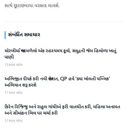
સાથે છૂટાછવાયા વરસાદ લાવશે.
સંબંધિત સમાચાર
મોરબીમાં જોવા મળેલો એક રહસ્યમય કૂવો, સમુદ્રની જેમ હિલોળા ખાતું
રાષ્ટ્રીય
પાણી
13 કલાક પહેલા
અભિજીત દીપકે કરી નવી જાહેરાત, CJP હવે 'ક્યા બોલતી પબ્લિક'
રાષ્ટ્રીય
અભિયાન શરૂ કરશે
17 કલાક પહેલા
કિરેન રિજિજુ અને રાહુલ ગાંધીએ ફરી વાતચીત કરી, મહિલા અનામત
રાષ્ટ્રીય
અને સીમાંકન બિલ પર ચર્ચા કરી
17 કલાક પહેલા