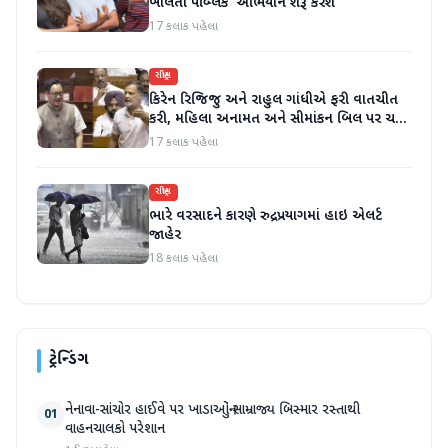
બોલતી પબ્લિક' અભિયાન શરૂ કરશે
17 કલાક પહેલા
રાષ્ટ્રીય
કિરેન રિજિજુ અને રાહુલ ગાંધીએ ફરી વાતચીત
કરી, મહિલા અનામત અને સીમાંકન બિલ પર ચર્ચા
કરી
17 કલાક પહેલા
રાષ્ટ્રીય
ભારે વરસાદને કારણે રુદ્રપ્રયાગમાં હાઇ એલર્ટ
જાહેર
18 કલાક પહેલા
ટ્રેન્ડિંગ
નેનાવા-સાંચોર હાઈવે પર ખાડાઓનું સામ્રાજ્ય બિસ્માર રસ્તાથી
01
વાહનચાલકો પરેશાન