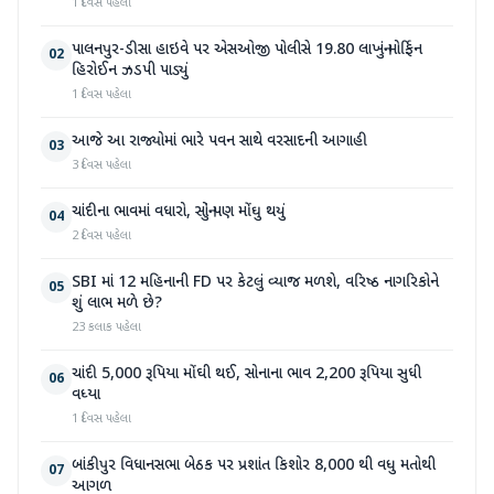
1 દિવસ પહેલા
પાલનપુર-ડીસા હાઇવે પર એસઓજી પોલીસે 19.80 લાખનું મોર્ફિન
02
હિરોઈન ઝડપી પાડ્યું
1 દિવસ પહેલા
આજે આ રાજ્યોમાં ભારે પવન સાથે વરસાદની આગાહી
03
3 દિવસ પહેલા
ચાંદીના ભાવમાં વધારો, સોનું પણ મોંઘુ થયું
04
2 દિવસ પહેલા
SBI માં 12 મહિનાની FD પર કેટલું વ્યાજ મળશે, વરિષ્ઠ નાગરિકોને
05
શું લાભ મળે છે?
23 કલાક પહેલા
ચાંદી 5,000 રૂપિયા મોંઘી થઈ, સોનાના ભાવ 2,200 રૂપિયા સુધી
06
વધ્યા
1 દિવસ પહેલા
બાંકીપુર વિધાનસભા બેઠક પર પ્રશાંત કિશોર 8,000 થી વધુ મતોથી
07
આગળ