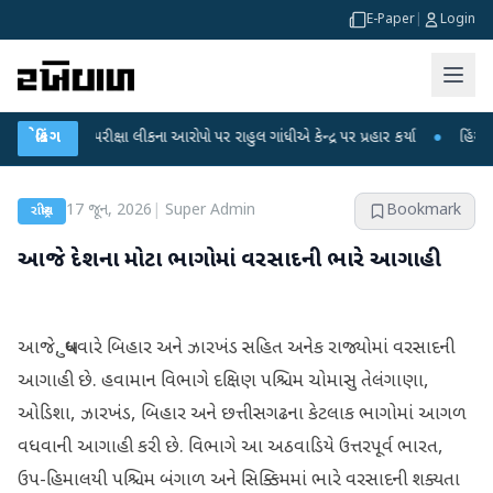
E-Paper
|
Login
NET પરીક્ષા લીકના આરોપો પર રાહુલ ગાંધીએ કેન્દ્ર પર પ્રહાર કર્યા
બ્રેકિંગ
●
હિંમતનગરમાં ર
17 જૂન, 2026
|
Super Admin
Bookmark
રાષ્ટ્રીય
આજે દેશના મોટા ભાગોમાં વરસાદની ભારે આગાહી
આજે, બુધવારે બિહાર અને ઝારખંડ સહિત અનેક રાજ્યોમાં વરસાદની
આગાહી છે. હવામાન વિભાગે દક્ષિણ પશ્ચિમ ચોમાસુ તેલંગાણા,
ઓડિશા, ઝારખંડ, બિહાર અને છત્તીસગઢના કેટલાક ભાગોમાં આગળ
વધવાની આગાહી કરી છે. વિભાગે આ અઠવાડિયે ઉત્તરપૂર્વ ભારત,
ઉપ-હિમાલયી પશ્ચિમ બંગાળ અને સિક્કિમમાં ભારે વરસાદની શક્યતા