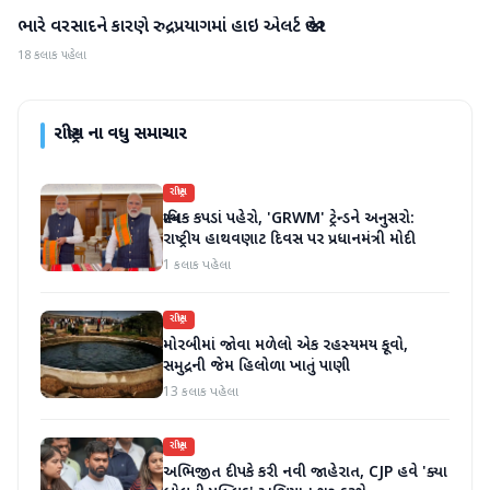
ભારે વરસાદને કારણે રુદ્રપ્રયાગમાં હાઇ એલર્ટ જાહેર
રાષ્ટ્રીય
18 કલાક પહેલા
રાષ્ટ્રીય
ના વધુ સમાચાર
રાષ્ટ્રીય
સ્થાનિક કપડાં પહેરો, 'GRWM' ટ્રેન્ડને અનુસરો:
રાષ્ટ્રીય હાથવણાટ દિવસ પર પ્રધાનમંત્રી મોદી
1 કલાક પહેલા
રાષ્ટ્રીય
મોરબીમાં જોવા મળેલો એક રહસ્યમય કૂવો,
સમુદ્રની જેમ હિલોળા ખાતું પાણી
13 કલાક પહેલા
રાષ્ટ્રીય
અભિજીત દીપકે કરી નવી જાહેરાત, CJP હવે 'ક્યા