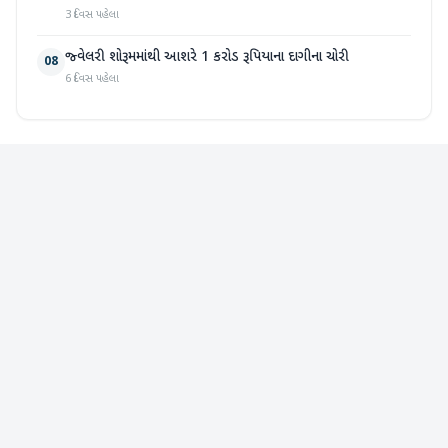
3 દિવસ પહેલા
જ્વેલરી શોરૂમમાંથી આશરે 1 કરોડ રૂપિયાના દાગીના ચોરી
08
6 દિવસ પહેલા