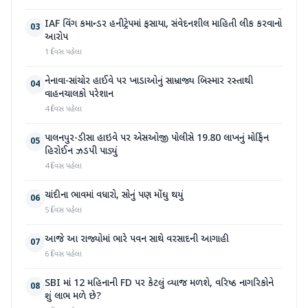
IAF વિંગ કમાન્ડર હનીટ્રેપમાં ફસાયા, સંવેદનશીલ માહિતી લીક કરવાનો
03
આરોપ
1 દિવસ પહેલા
નેનાવા-સાંચોર હાઈવે પર ખાડાઓનું સામ્રાજ્ય બિસ્માર રસ્તાથી
04
વાહનચાલકો પરેશાન
4 દિવસ પહેલા
પાલનપુર-ડીસા હાઇવે પર એસઓજી પોલીસે 19.80 લાખનું મોર્ફિન
05
હિરોઈન ઝડપી પાડ્યું
4 દિવસ પહેલા
ચાંદીના ભાવમાં વધારો, સોનું પણ મોંઘુ થયું
06
5 દિવસ પહેલા
આજે આ રાજ્યોમાં ભારે પવન સાથે વરસાદની આગાહી
07
6 દિવસ પહેલા
SBI માં 12 મહિનાની FD પર કેટલું વ્યાજ મળશે, વરિષ્ઠ નાગરિકોને
08
શું લાભ મળે છે?