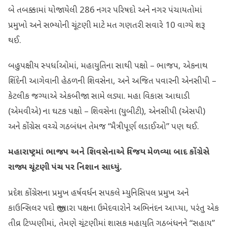
બે તબક્કામાં યોજાયેલી 286 નગર પરિષદો અને નગર પંચાયતોમાં
પ્રમુખો અને સભ્યોની ચૂંટણી માટે મત ગણતરી સવારે 10 વાગ્યે શરૂ
થઈ.
બહુપક્ષીય સ્પર્ધાઓમાં, મહાયુતિના સાથી પક્ષો – ભાજપ, એકનાથ
શિંદેની આગેવાની હેઠળની શિવસેના, અને અજિત પવારની એનસીપી –
કેટલીક જગ્યાએ એકબીજા સામે લડ્યા. મહા વિકાસ આઘાડી
(એમવીએ) ના ઘટક પક્ષો – શિવસેના (યુબીટી), એનસીપી (એસપી)
અને કોંગ્રેસ વચ્ચે ગઠબંધન તેમજ “મૈત્રીપૂર્ણ લડાઈઓ” પણ થઈ.
મહારાષ્ટ્રમાં ભાજપ અને શિવસેનાએ વિજય મેળવ્યા બાદ કોંગ્રેસે
રાજ્ય ચૂંટણી પંચ પર નિશાન સાધ્યું.
પ્રદેશ કોંગ્રેસના પ્રમુખ હર્ષવર્ધન સપકલે મ્યુનિસિપલ પ્રમુખ અને
કાઉન્સિલર પદો જીતનારા પક્ષના ઉમેદવારોને અભિનંદન આપ્યા, પરંતુ એક
તીવ્ર ટિપ્પણીમાં, તેમણે ચૂંટણીમાં શાસક મહાયુતિ ગઠબંધનને “સહાય”