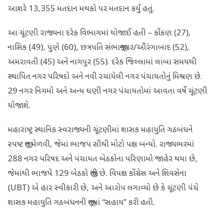
આશરે 13,355 મતદાન મથકો પર મતદાન કર્યું હતું.
આ ચૂંટણી રાજ્યના દરેક વિભાગમાં યોજાઈ હતી – કોંકણ (27),
નાસિક (49), પુણે (60), છત્રપતિ સંભાજીનગર/ઔરંગાબાદ (52),
અમરાવતી (45) અને નાગપુર (55). દરેક જિલ્લામાં લાંબા સમયથી
સ્થાપિત નગર પરિષદો અને નવી રચાયેલી નગર પંચાયતોનું મિશ્રણ છે.
29 નગર નિગમો અને અન્ય ઘણી નગર પંચાયતોમાં આવતા વર્ષે ચૂંટણી
યોજાશે.
મહારાષ્ટ્ર સ્થાનિક સ્વરાજ્યની ચૂંટણીમાં શાસક મહાયુતિ ગઠબંધને
સ્પષ્ટ જીત મેળવી, જેમાં ભાજપ સૌથી મોટો પક્ષ બન્યો. રાજ્યભરમાં
288 નગર પરિષદ અને પંચાયત બેઠકોના પરિણામો જાહેર થયા છે,
જેમાંથી ભાજપે 129 બેઠકો જીતી છે. વિપક્ષ કોંગ્રેસ અને શિવસેના
(UBT) એ હાર સ્વીકારી છે, અને આરોપ લગાવ્યો છે કે ચૂંટણી પંચે
શાસક મહાયુતિ ગઠબંધનની જીતમાં “સહાય” કરી હતી.