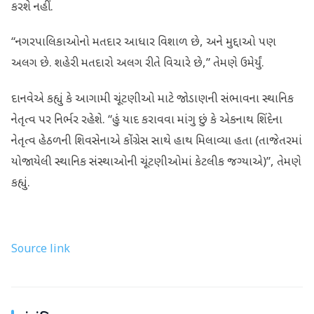
કરશે નહીં.
“નગરપાલિકાઓનો મતદાર આધાર વિશાળ છે, અને મુદ્દાઓ પણ
અલગ છે. શહેરી મતદારો અલગ રીતે વિચારે છે,” તેમણે ઉમેર્યું.
દાનવેએ કહ્યું કે આગામી ચૂંટણીઓ માટે જોડાણની સંભાવના સ્થાનિક
નેતૃત્વ પર નિર્ભર રહેશે. “હું યાદ કરાવવા માંગુ છું કે એકનાથ શિંદેના
નેતૃત્વ હેઠળની શિવસેનાએ કોંગ્રેસ સાથે હાથ મિલાવ્યા હતા (તાજેતરમાં
યોજાયેલી સ્થાનિક સંસ્થાઓની ચૂંટણીઓમાં કેટલીક જગ્યાએ)”, તેમણે
કહ્યું.
Source link