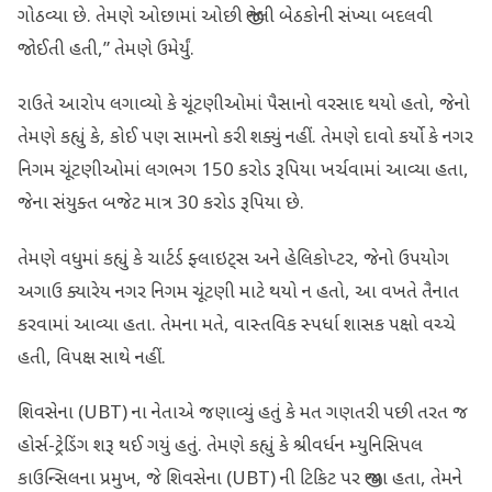
ગોઠવ્યા છે. તેમણે ઓછામાં ઓછી જીતેલી બેઠકોની સંખ્યા બદલવી
જોઈતી હતી,” તેમણે ઉમેર્યું.
રાઉતે આરોપ લગાવ્યો કે ચૂંટણીઓમાં પૈસાનો વરસાદ થયો હતો, જેનો
તેમણે કહ્યું કે, કોઈ પણ સામનો કરી શક્યું નહીં. તેમણે દાવો કર્યો કે નગર
નિગમ ચૂંટણીઓમાં લગભગ 150 કરોડ રૂપિયા ખર્ચવામાં આવ્યા હતા,
જેના સંયુક્ત બજેટ માત્ર 30 કરોડ રૂપિયા છે.
તેમણે વધુમાં કહ્યું કે ચાર્ટર્ડ ફ્લાઇટ્સ અને હેલિકોપ્ટર, જેનો ઉપયોગ
અગાઉ ક્યારેય નગર નિગમ ચૂંટણી માટે થયો ન હતો, આ વખતે તૈનાત
કરવામાં આવ્યા હતા. તેમના મતે, વાસ્તવિક સ્પર્ધા શાસક પક્ષો વચ્ચે
હતી, વિપક્ષ સાથે નહીં.
શિવસેના (UBT) ના નેતાએ જણાવ્યું હતું કે મત ગણતરી પછી તરત જ
હોર્સ-ટ્રેડિંગ શરૂ થઈ ગયું હતું. તેમણે કહ્યું કે શ્રીવર્ધન મ્યુનિસિપલ
કાઉન્સિલના પ્રમુખ, જે શિવસેના (UBT) ની ટિકિટ પર જીત્યા હતા, તેમને