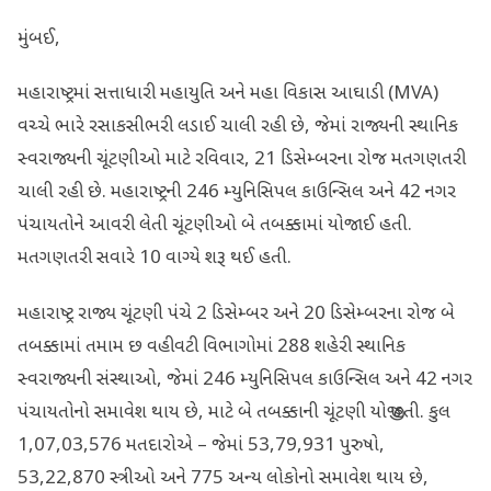
મુંબઈ,
મહારાષ્ટ્રમાં સત્તાધારી મહાયુતિ અને મહા વિકાસ આઘાડી (MVA)
વચ્ચે ભારે રસાકસીભરી લડાઈ ચાલી રહી છે, જેમાં રાજ્યની સ્થાનિક
સ્વરાજ્યની ચૂંટણીઓ માટે રવિવાર, 21 ડિસેમ્બરના રોજ મતગણતરી
ચાલી રહી છે. મહારાષ્ટ્રની 246 મ્યુનિસિપલ કાઉન્સિલ અને 42 નગર
પંચાયતોને આવરી લેતી ચૂંટણીઓ બે તબક્કામાં યોજાઈ હતી.
મતગણતરી સવારે 10 વાગ્યે શરૂ થઈ હતી.
મહારાષ્ટ્ર રાજ્ય ચૂંટણી પંચે 2 ડિસેમ્બર અને 20 ડિસેમ્બરના રોજ બે
તબક્કામાં તમામ છ વહીવટી વિભાગોમાં 288 શહેરી સ્થાનિક
સ્વરાજ્યની સંસ્થાઓ, જેમાં 246 મ્યુનિસિપલ કાઉન્સિલ અને 42 નગર
પંચાયતોનો સમાવેશ થાય છે, માટે બે તબક્કાની ચૂંટણી યોજી હતી. કુલ
1,07,03,576 મતદારોએ – જેમાં 53,79,931 પુરુષો,
53,22,870 સ્ત્રીઓ અને 775 અન્ય લોકોનો સમાવેશ થાય છે,