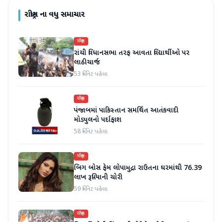
રાષ્ટ્રીય
ના વધુ સમાચાર
રાષ્ટ્રીય
રાંચી વિધાનસભા તરફ આવતા વિદ્યાર્થીઓ પર
લાઠીચાર્જ
53 મિનિટ પહેલા
રાષ્ટ્રીય
પંજાબમાં પાકિસ્તાન સમર્થિત આતંકવાદી
મોડ્યુલનો પર્દાફાશ
58 મિનિટ પહેલા
રાષ્ટ્રીય
બિગ બોસ ફેમ લોપામુદ્રા રાઉતના ઘરમાંથી 76.39
લાખ રૂપિયાની ચોરી
59 મિનિટ પહેલા
રાષ્ટ્રીય