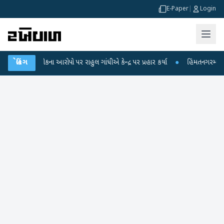
E-Paper
|
Login
 આરોપો પર રાહુલ ગાંધીએ કેન્દ્ર પર પ્રહાર કર્યા
બ્રેકિંગ
●
હિંમતનગરમાં રહસ્યમય વાયરસ કે