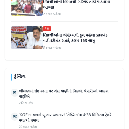
વિદ્યાર્થીઓની હિંમતથી બેરિકેડ તોડી પાડવામાં
આવ્યા!
2 કલાક પહેલા
રાષ્ટ્રીય
વિદ્યાર્થીઓના એસેમ્બલી કૂચ પહેલા ઝારખંડ
વહીવટીતંત્ર સતર્ક, કલમ 163 લાગુ
3 કલાક પહેલા
ટ્રેન્ડિંગ
ખીમાણામાં જાહેર રસ્તા પર ગંદા પાણીનો નિકાલ, વેપારીઓ આકરા
01
પાણીએ
2 દિવસ પહેલા
‘KGF’ના યશનો ખૂંખાર અવતાર! ‘ટોક્સિક’ના 4:38 મિનિટના ટ્રેલરે
02
મચાવ્યો ધમાલ
20 કલાક પહેલા