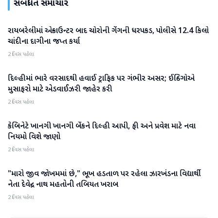
સંબંધિત સમાચાર
રાયબરેલીમાં એન્કાઉન્ટર બાદ ચોરોની ગેંગની ધરપકડ, પોલીસે 12.4 કિલો
રાષ્ટ્રીય
ચાંદીના દાગીના જપ્ત કર્યા
2 દિવસ પહેલા
દિલ્હીમાં ભારે વરસાદથી હવાઈ ટ્રાફિક પર ગંભીર અસર; ઈન્ડિગોએ
રાષ્ટ્રીય
મુસાફરો માટે એડવાઈઝરી જાહેર કરી
2 દિવસ પહેલા
કેબિનેટે ખાનગી ખાનગી બેંકને દિલ્હી આપી, ફી અને પ્રવેશ માટે નવા
રાષ્ટ્રીય
નિયમો વિશે જાણો
2 દિવસ પહેલા
"મારો જીવ જોખમમાં છે," ભૂખ હડતાળ પર રહેલા ઝારખંડના વિદ્યાર્થી
રાષ્ટ્રીય
નેતા દેવેન્દ્ર નાથ મહતોની તબિયત ખરાબ
2 દિવસ પહેલા