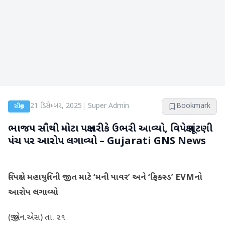
21 ડિસેમ્બર, 2025
|
Super Admin
Bookmark
રાષ્ટ્રીય
ભાજપ સૌથી મોટા પક્ષ તરીકે ઉભરી આવ્યો, વિપક્ષે ચૂંટણી
પંચ પર આરોપ લગાવ્યો – Gujarati GNS News
વિપક્ષે મહાયુતિની જીત માટે ‘મની પાવર’ અને ‘ફિક્સ્ડ’ EVMનો
આરોપ લગાવ્યો
(જી.એન.એસ) તા. ૨૧