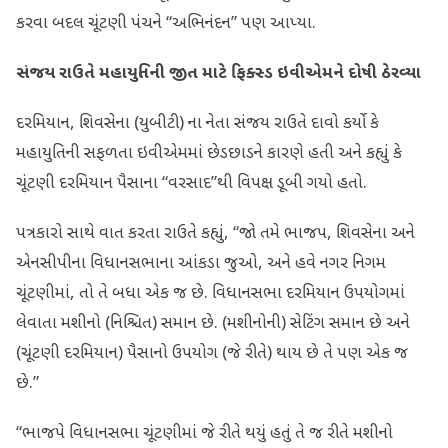
કરવા બદલ ચૂંટણી પંચને “અભિનંદન” પણ આપ્યા.
સંજય રાઉતે મહાયુતિની જીત માટે ફિક્સ્ડ ઇવીએમને દોષી ઠેરવ્યા
દરમિયાન, શિવસેના (યુબીટી) ના નેતા સંજય રાઉતે દાવો કર્યો કે
મહાયુતિની સફળતા ઇવીએમમાં ​​છેડછાડને કારણે હતી અને કહ્યું કે
ચૂંટણી દરમિયાન પૈસાના “વરસાદ”થી વિપક્ષ ડૂબી ગયો હતો.
પત્રકારો સાથે વાત કરતા રાઉતે કહ્યું, “જો તમે ભાજપ, શિવસેના અને
એનસીપીના વિધાનસભાના આંકડા જુઓ, અને હવે નગર નિગમ
ચૂંટણીમાં, તો તે બધા એક જ છે. વિધાનસભા દરમિયાન ઉપયોગમાં
લેવાતા મશીનો (નિશ્ચિત) સમાન છે. (મશીનોની) સેટિંગ સમાન છે અને
(ચૂંટણી દરમિયાન) પૈસાનો ઉપયોગ (જે રીતે) થાય છે તે પણ એક જ
છે.”
“ભાજપે વિધાનસભા ચૂંટણીમાં જે રીતે થયું હતું તે જ રીતે મશીનો