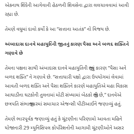
એકનાથ શિંદેની આગેવાની હેઠળની શિવસેના દ્વારા લલચાવવામાં આવી
રહ્યા છે.
તેમણે વધુમાં દાવો કર્યો કે આ “સત્તાના આતંક” નો વિજય છે.
અંબાદાસ દાનવે મહાયુતિની જીતનું કારણ પૈસા અને બળદ શક્તિને
ગણાવે છે
તેમના પક્ષના સાથી અંબાદાસ દાનવે મહાયુતિની જીતનું કારણ “પૈસા અને
બળદ શક્તિ” ને ગણાવે છે. “સત્તાધારી પક્ષો દ્વારા ઉપયોગમાં લેવામાં
આવતી બળદ શક્તિ અને પૈસા શક્તિને કારણે મહાયુતિએ મહા વિકાસ
આઘાડીના ઘટકોની તુલનામાં મોટી સંખ્યામાં બેઠકો જીતી છે,” દાનવેએ
છત્રપતિ સંભાજીનગરમાં સમાચાર એજન્સી પીટીઆઈને જણાવ્યું હતું.
તેમણે ભારપૂર્વક જણાવ્યું હતું કે ચૂંટણીના પરિણામો આવતા મહિને
યોજાનારી 29 મ્યુનિસિપલ કોર્પોરેશનોની આગામી ચૂંટણીઓને અસર