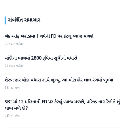
સંબંધિત સમાચાર
બેંક ઓફ બરોડામાં 1 વર્ષની FD પર કેટલું વ્યાજ મળશે
બિઝનેસ
20 કલાક પહેલા
ચાંદીના ભાવમાં 2800 રૂપિયા સુધીનો વધારો
બિઝનેસ
21 કલાક પહેલા
શેરબજાર થોડા વધારા સાથે ખુલ્યું, આ મોટા શેર લાલ રંગમાં ખુલ્યા
બિઝનેસ
1 દિવસ પહેલા
SBI માં 12 મહિનાની FD પર કેટલું વ્યાજ મળશે, વરિષ્ઠ નાગરિકોને શું
બિઝનેસ
લાભ મળે છે?
2 દિવસ પહેલા