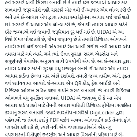
હવે સરકારે એવી સિસ્ટમ બનાવી છે કે તમારે દરેક જગ્યાએ આધાર કાર્ડ
રાખવાની જરૂર રહેશે નહીં. સરકારે એક નવી ઈ-આધાર એપ લોન્ચ કરી છે
અને તમે ઈ-આધાર એપ દ્વારા તમારા સ્માર્ટફોનમાં આધાર લઈ જઈ શકો
છો. સરકારે ઈ-આધાર એપ લોન્ચ કરી છે, જેનાથી તમારા આધાર કાર્ડને
દરેક જગ્યાએ લઈ જવાની જરૂરિયાત દૂર થઈ ગઈ છે. UIDAI એ આ
વિશે X પર પોસ્ટ કરી છે, જેમાં જણાવ્યું છે કે તમારી ડિજિટલ ઓળખને
તમારી સાથે લઈ જવાની એક સ્માર્ટ રીત આવી ગઈ છે. નવી આધાર એપ
તમારા માટે ગમે ત્યારે, ગમે ત્યાં, ઉન્નત સુરક્ષા, સરળ ઍક્સેસ અને
સંપૂર્ણપણે પેપરલેસ અનુભવ સાથે ઉપયોગી એપ છે. આ ઈ-આધાર દ્વારા
તમારા આધાર કાર્ડની સુરક્ષા વધુ મજબૂત બનશે. ઈ-આધાર એપ તમારા
આધાર કાર્ડના છેલ્લા ચાર અંકો દર્શાવશે. તમારી જન્મ તારીખ અંગે, ફક્ત
વર્ષ દર્શાવવામાં આવશે. ઈ-આધાર એપ QR કોડ, ફેસ આઈડી અને
ડિજિટલ ઓળખ સહિત ઘણા કાર્યોને સરળ બનાવશે, જે તમારી ડિજિટલ
ઓળખને વધુ સુરક્ષિત બનાવશે. UIDAI એ જણાવ્યું છે કે આ એપ
આધાર કાર્ડ ધારકો માટે તેમની આધાર માહિતી ડિજિટલ ફોર્મેટમાં સંગ્રહિત
કરવાનું સરળ બનાવશે. જ્યારે ભારતીય નાગરિકો DigiLocker દ્વારા
પહેલાથી જ તેમના કાર્ડનું PDF વર્ઝન અથવા ઓનલાઈન કાર્ડ તેમના ફોન
પર સ્ટોર કરી શકે છે, ત્યારે નવી એપ વપરાશકર્તાઓને એક નવું
વપરાશકર્તા-મૈત્રીપૂર્ણ ઇન્ટરફેસ અને આધાર વિગતોની પ્રક્રિયા માટે બે-