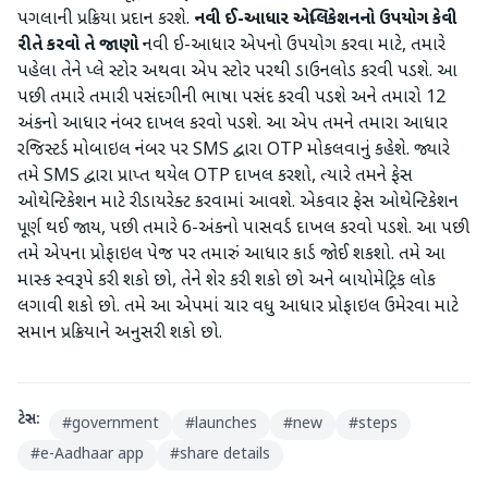
પગલાની પ્રક્રિયા પ્રદાન કરશે.
નવી ઈ-આધાર એપ્લિકેશનનો ઉપયોગ કેવી
રીતે કરવો તે જાણો
નવી ઈ-આધાર એપનો ઉપયોગ કરવા માટે, તમારે
પહેલા તેને પ્લે સ્ટોર અથવા એપ સ્ટોર પરથી ડાઉનલોડ કરવી પડશે. આ
પછી તમારે તમારી પસંદગીની ભાષા પસંદ કરવી પડશે અને તમારો 12
અંકનો આધાર નંબર દાખલ કરવો પડશે. આ એપ તમને તમારા આધાર
રજિસ્ટર્ડ મોબાઇલ નંબર પર SMS દ્વારા OTP મોકલવાનું કહેશે. જ્યારે
તમે SMS દ્વારા પ્રાપ્ત થયેલ OTP દાખલ કરશો, ત્યારે તમને ફેસ
ઓથેન્ટિકેશન માટે રીડાયરેક્ટ કરવામાં આવશે. એકવાર ફેસ ઓથેન્ટિકેશન
પૂર્ણ થઈ જાય, પછી તમારે 6-અંકનો પાસવર્ડ દાખલ કરવો પડશે. આ પછી
તમે એપના પ્રોફાઇલ પેજ પર તમારું આધાર કાર્ડ જોઈ શકશો. તમે આ
માસ્ક સ્વરૂપે કરી શકો છો, તેને શેર કરી શકો છો અને બાયોમેટ્રિક લોક
લગાવી શકો છો. તમે આ એપમાં ચાર વધુ આધાર પ્રોફાઇલ ઉમેરવા માટે
સમાન પ્રક્રિયાને અનુસરી શકો છો.
ટેગ્સ:
#
government
#
launches
#
new
#
steps
#
e-Aadhaar app
#
share details