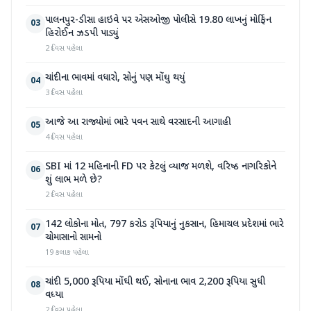
પાલનપુર-ડીસા હાઇવે પર એસઓજી પોલીસે 19.80 લાખનું મોર્ફિન
03
હિરોઈન ઝડપી પાડ્યું
2 દિવસ પહેલા
ચાંદીના ભાવમાં વધારો, સોનું પણ મોંઘુ થયું
04
3 દિવસ પહેલા
આજે આ રાજ્યોમાં ભારે પવન સાથે વરસાદની આગાહી
05
4 દિવસ પહેલા
SBI માં 12 મહિનાની FD પર કેટલું વ્યાજ મળશે, વરિષ્ઠ નાગરિકોને
06
શું લાભ મળે છે?
2 દિવસ પહેલા
142 લોકોના મોત, 797 કરોડ રૂપિયાનું નુકસાન, હિમાચલ પ્રદેશમાં ભારે
07
ચોમાસાનો સામનો
19 કલાક પહેલા
ચાંદી 5,000 રૂપિયા મોંઘી થઈ, સોનાના ભાવ 2,200 રૂપિયા સુધી
08
વધ્યા
2 દિવસ પહેલા