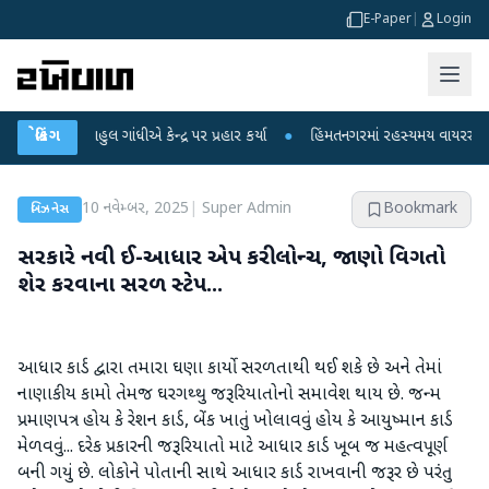
E-Paper
|
Login
રાહુલ ગાંધીએ કેન્દ્ર પર પ્રહાર કર્યા
બ્રેકિંગ
●
હિંમતનગરમાં રહસ્યમય વાયરસ કે ચાંદીપુર
10 નવેમ્બર, 2025
|
Super Admin
Bookmark
બિઝનેસ
સરકારે નવી ઈ-આધાર એપ કરી લોન્ચ, જાણો વિગતો
શેર કરવાના સરળ સ્ટેપ...
આધાર કાર્ડ દ્વારા તમારા ઘણા કાર્યો સરળતાથી થઈ શકે છે અને તેમાં
નાણાકીય કામો તેમજ ઘરગથ્થુ જરૂરિયાતોનો સમાવેશ થાય છે. જન્મ
પ્રમાણપત્ર હોય કે રેશન કાર્ડ, બેંક ખાતું ખોલાવવું હોય કે આયુષ્માન કાર્ડ
મેળવવું... દરેક પ્રકારની જરૂરિયાતો માટે આધાર કાર્ડ ખૂબ જ મહત્વપૂર્ણ
બની ગયું છે. લોકોને પોતાની સાથે આધાર કાર્ડ રાખવાની જરૂર છે પરંતુ