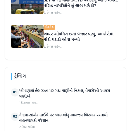
SBI માં 12 મહિનાની FD પર કેટલું વ્યાજ મળશે,
વરિષ્ઠ નાગરિકોને શું લાભ મળે છે?
2 દિવસ પહેલા
બિઝનેસ
બમ્પર ઓપનિંગ છતાં બજાર ઘટ્યું, આ શેરોમાં
મોટો ઘટાડો જોવા મળ્યો
2 દિવસ પહેલા
ટ્રેન્ડિંગ
ખીમાણામાં જાહેર રસ્તા પર ગંદા પાણીનો નિકાલ, વેપારીઓ આકરા
01
પાણીએ
18 કલાક પહેલા
નેનાવા-સાંચોર હાઈવે પર ખાડાઓનું સામ્રાજ્ય બિસ્માર રસ્તાથી
02
વાહનચાલકો પરેશાન
2 દિવસ પહેલા