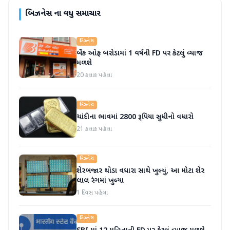
બિઝનેસ
ના વધુ સમાચાર
બિઝનેસ
બેંક ઓફ બરોડામાં 1 વર્ષની FD પર કેટલું વ્યાજ
મળશે
20 કલાક પહેલા
બિઝનેસ
ચાંદીના ભાવમાં 2800 રૂપિયા સુધીનો વધારો
21 કલાક પહેલા
બિઝનેસ
શેરબજાર થોડા વધારા સાથે ખુલ્યું, આ મોટા શેર
લાલ રંગમાં ખુલ્યા
1 દિવસ પહેલા
બિઝનેસ