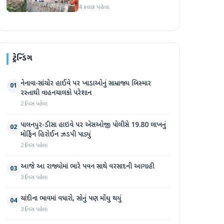
4 કલાક પહેલા
ટ્રેન્ડિંગ
નેનાવા-સાંચોર હાઈવે પર ખાડાઓનું સામ્રાજ્ય બિસ્માર
01
રસ્તાથી વાહનચાલકો પરેશાન
2 દિવસ પહેલા
પાલનપુર-ડીસા હાઇવે પર એસઓજી પોલીસે 19.80 લાખનું
02
મોર્ફિન હિરોઈન ઝડપી પાડ્યું
2 દિવસ પહેલા
આજે આ રાજ્યોમાં ભારે પવન સાથે વરસાદની આગાહી
03
3 દિવસ પહેલા
ચાંદીના ભાવમાં વધારો, સોનું પણ મોંઘુ થયું
04
3 દિવસ પહેલા