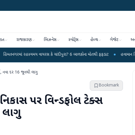
રાત
રાજકારણ
બિઝનેસ
સ્પોર્ટ્સ
હેલ્થ
ગેજેટ
અન
રહસ્યમય વાયરસ કે ચાંદીપુરા? 6 બાળકોના મોતથી ફફડાટ
●
હવામાન વિભાગે 18 રાજ્ય
ો, નવા દર 16 જૂનથી લાગુ
Bookmark
નિકાસ પર વિન્ડફોલ ટેક્સ
 લાગુ