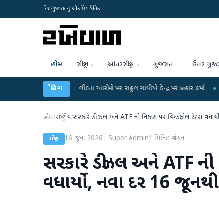
ઉત્તર ગુજરાતનું લોકપ્રિય દૈનિક
હોમ
રાષ્ટ્રીય
આંતરરાષ્ટ્રીય
ગુજરાત
ઉત્તર ગુજ
-NET પરીક્ષા લીકના આરોપો પર રાહુલ ગાંધીએ કેન્દ્ર પર પ્રહાર કર્યા
બ્રેકિંગ
●
હિંમતનગરમાં 
હોમ
/
રાષ્ટ્રીય
/
સરકારે ડીઝલ અને ATF ની નિકાસ પર વિન્ડફોલ ટેક્સ વધાર્ય
16 જૂન, 2026
|
Super Admin
1
મિનિટ વાંચન
રાષ્ટ્રીય
સરકારે ડીઝલ અને ATF ની 
વધાર્યો, નવા દર 16 જૂનથી