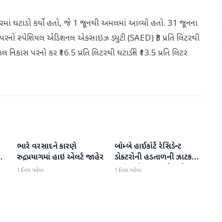
માં ઘટાડો કર્યો હતો, જે 1 જૂનથી અમલમાં આવ્યો હતો. 31 જૂનના
 પરનો સ્પેશિયલ એડિશનલ એક્સાઇઝ ડ્યુટી (SAED) ₹3 પ્રતિ લિટરથી
ીઝલ નિકાસ પરનો કર ₹16.5 પ્રતિ લિટરથી ઘટાડીને ₹13.5 પ્રતિ લિટર
ભારે વરસાદને કારણે
બોમ્બે હાઈકોર્ટે રેસિડેન્ટ
રાષ્ટ્રીય
રાષ્ટ્રીય
રુદ્રપ્રયાગમાં હાઇ એલર્ટ જાહેર
ડોક્ટરોની હડતાળની ઝાટકણી
કન
કાઢી, 'જો કામ ન હોય તો
1 દિવસ પહેલા
1 દિવસ પહેલા
પગાર બંધ કરો'