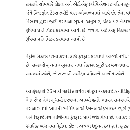
સરકારે સોમવારે ડીઝલ અને એટીએફ (એવિએશન ટર્બાઇન ફ્ય
જેને વિન્ડફોલ ટેક્સ તરીકે પણ ઓળખવામાં આવે છે, તેમાં વધ
વિભાગ દ્વારા જારી કરાયેલા સૂચના અનુસાર, ડીઝલ પર નિકાસ ડ
રૂપિયા પ્રતિ લિટર કરવામાં આવી છે. જ્યારે, એટીએફ નિકાસ પર
રૂપિયા પ્રતિ લિટર કરવામાં આવી છે.
પેટ્રોલ નિકાસ પરના કરમાં કોઈ ફેરફાર કરવામાં આવ્યો નથી. 
છે. સરકારી સૂચના અનુસાર, નવા નિકાસ ડ્યુટી દર મંગળવ
અમલમાં રહેશે, જે સરકારી સમીક્ષા પ્રક્રિયાને આધીન રહેશે.
આ ફેરફારો 26 માર્ચે જારી કરાયેલા સેન્ટ્રલ એક્સાઇઝ નોટિફ
મેના રોજ તેમાં સુધારો કરવામાં આવ્યો હતો. ભારત સમયાંતરે 
પર લાદવામાં આવતી સ્પેશિયલ એડિશનલ એક્સાઇઝ ડ્યુટી (SAED
અને રિફાઇનિંગ માર્જિનમાં ફેરફાર સાથે જોડાયેલા છે. આ
સ્થાનિક બજારમાં પેટ્રોલ, ડીઝલ અથવા ઉડ્ડયન ઇંધણના છૂ