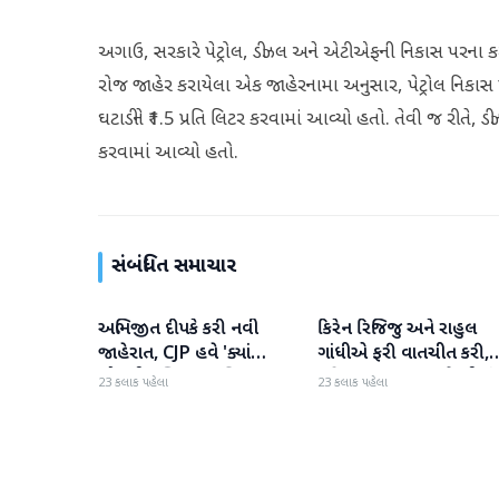
અગાઉ, સરકારે પેટ્રોલ, ડીઝલ અને એટીએફની નિકાસ પરના કર
રોજ જાહેર કરાયેલા એક જાહેરનામા અનુસાર, પેટ્રોલ નિકાસ
ઘટાડીને ₹1.5 પ્રતિ લિટર કરવામાં આવ્યો હતો. તેવી જ રીતે, ડ
કરવામાં આવ્યો હતો.
સંબંધિત સમાચાર
અભિજીત દીપકે કરી નવી
કિરેન રિજિજુ અને રાહુલ
રાષ્ટ્રીય
રાષ્ટ્રીય
જાહેરાત, CJP હવે 'ક્યાં
ગાંધીએ ફરી વાતચીત કરી,
બોલતી પબ્લિક' અભિયાન શરૂ
મહિલા અનામત અને સીમાં
23 કલાક પહેલા
23 કલાક પહેલા
કરશે
બિલ પર ચર્ચા કરી