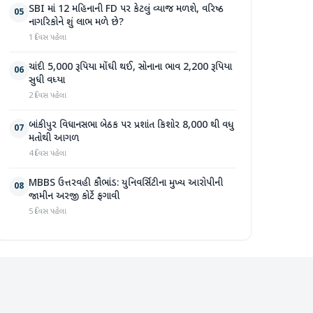
SBI માં 12 મહિનાની FD પર કેટલું વ્યાજ મળશે, વરિષ્ઠ
05
નાગરિકોને શું લાભ મળે છે?
1 દિવસ પહેલા
ચાંદી 5,000 રૂપિયા મોંઘી થઈ, સોનાના ભાવ 2,200 રૂપિયા
06
સુધી વધ્યા
2 દિવસ પહેલા
બાંકીપુર વિધાનસભા બેઠક પર પ્રશાંત કિશોર 8,000 થી વધુ
07
મતોથી આગળ
4 દિવસ પહેલા
MBBS ઉત્તરવહી કૌભાંડ: યુનિવર્સિટીના મુખ્ય આરોપીની
08
જામીન અરજી કોર્ટે ફગાવી
5 દિવસ પહેલા