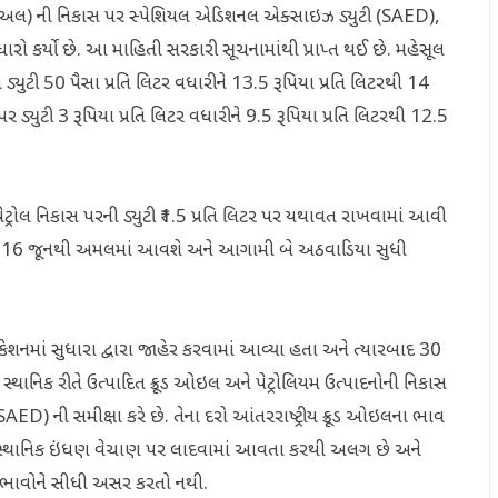
ુઅલ) ની નિકાસ પર સ્પેશિયલ એડિશનલ એક્સાઇઝ ડ્યુટી (SAED),
ારો કર્યો છે. આ માહિતી સરકારી સૂચનામાંથી પ્રાપ્ત થઈ છે. મહેસૂલ
્યુટી 50 પૈસા પ્રતિ લિટર વધારીને 13.5 રૂપિયા પ્રતિ લિટરથી 14
 ડ્યુટી 3 રૂપિયા પ્રતિ લિટર વધારીને 9.5 રૂપિયા પ્રતિ લિટરથી 12.5
પેટ્રોલ નિકાસ પરની ડ્યુટી ₹1.5 પ્રતિ લિટર પર યથાવત રાખવામાં આવી
ાર, 16 જૂનથી અમલમાં આવશે અને આગામી બે અઠવાડિયા સુધી
િકેશનમાં સુધારા દ્વારા જાહેર કરવામાં આવ્યા હતા અને ત્યારબાદ 30
સ્થાનિક રીતે ઉત્પાદિત ક્રૂડ ઓઇલ અને પેટ્રોલિયમ ઉત્પાદનોની નિકાસ
) ની સમીક્ષા કરે છે. તેના દરો આંતરરાષ્ટ્રીય ક્રૂડ ઓઇલના ભાવ
 કર સ્થાનિક ઇંધણ વેચાણ પર લાદવામાં આવતા કરથી અલગ છે અને
ટક ભાવોને સીધી અસર કરતો નથી.