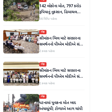
142 લોકોના મોત, 797 કરોડ
રૂપિયાનું નુકસાન, હિમાચલ
પ્રદેશમાં ભારે ચોમાસાનો સામનો
56 મિનિટ પહેલા
રાષ્ટ્રીય
સીમાંકન બિલ માટે સરકારના
સમર્થનનો પીએમ મોદીએ સંકેત
આપ્યો
2 કલાક પહેલા
રાષ્ટ્રીય
સીમાંકન બિલ માટે સરકારના
સમર્થનનો પીએમ મોદીએ સંકેત
આપ્યો; ઓગસ્ટમાં ખાસ સત્ર
2 કલાક પહેલા
બોલાવી શકાય છે - સૂત્રો
રાષ્ટ્રીય
પટનામાં યુવકના મોત બાદ
અંધાધૂંધી; ટોળાએ આગ ચાંપી