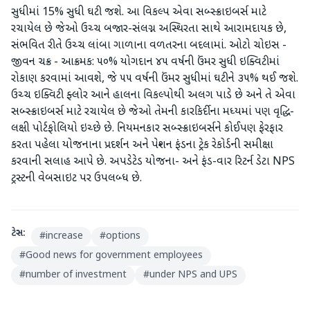
સુધીમાં 15% સુધી ઘટી જશે. આ વિકલ્પ એવા સબ્સ્ક્રાઇબર્સ માટે
રચાયેલ છે જેઓ ઉચ્ચ બજાર-સંલગ્ન અસ્થિરતા સાથે આરામદાયક છે,
સંભવિત રીતે ઉચ્ચ લાંબા ગાળાના વળતરના બદલામાં. ઓટો ચોઇસ -
જીવન ચક્ર - આક્રમક: ૫૦% યોગદાન ૪૫ વર્ષની ઉંમર સુધી ઇક્વિટીમાં
રોકાણ કરવામાં આવશે, જે ૫૫ વર્ષની ઉંમર સુધીમાં ઘટીને ૩૫% થઈ જશે.
ઉચ્ચ ઇક્વિટી ફ્લોર આને હાલના વિકલ્પોથી અલગ પાડે છે અને તે એવા
સબ્સ્ક્રાઇબર્સ માટે રચાયેલ છે જેઓ તેમની કારકિર્દીના મધ્યમાં પણ વૃદ્ધિ-
લક્ષી પોર્ટફોલિયો ઇચ્છે છે. નિયમનકાર સબ્સ્ક્રાઇબર્સને કોઈપણ ફેરફાર
કરતા પહેલા યોજનાના પ્રદર્શન અને પેન્શન ફંડના ટ્રેક રેકોર્ડની સમીક્ષા
કરવાની સલાહ આપે છે. અપડેટેડ યોજના- અને ફંડ-વાર રિટર્ન ડેટા NPS
ટ્રસ્ટની વેબસાઇટ પર ઉપલબ્ધ છે.
ટેગ્સ:
#
increase
#
options
#
Good news for government employees
#
number of investment
#
under NPS and UPS