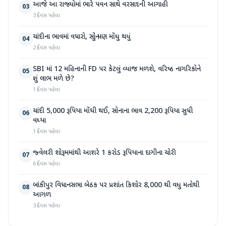
આજે આ રાજ્યોમાં ભારે પવન સાથે વરસાદની આગાહી
03
3 દિવસ પહેલા
ચાંદીના ભાવમાં વધારો, સોનું પણ મોંઘુ થયું
04
2 દિવસ પહેલા
SBI માં 12 મહિનાની FD પર કેટલું વ્યાજ મળશે, વરિષ્ઠ નાગરિકોને
05
શું લાભ મળે છે?
1 દિવસ પહેલા
ચાંદી 5,000 રૂપિયા મોંઘી થઈ, સોનાના ભાવ 2,200 રૂપિયા સુધી
06
વધ્યા
1 દિવસ પહેલા
જ્વેલરી શોરૂમમાંથી આશરે 1 કરોડ રૂપિયાના દાગીના ચોરી
07
6 દિવસ પહેલા
બાંકીપુર વિધાનસભા બેઠક પર પ્રશાંત કિશોર 8,000 થી વધુ મતોથી
08
આગળ
3 દિવસ પહેલા