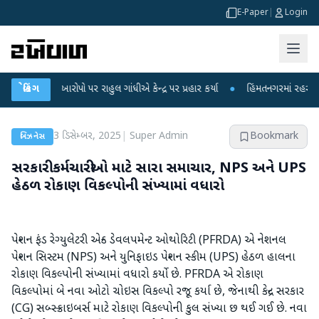
E-Paper
|
Login
કના આરોપો પર રાહુલ ગાંધીએ કેન્દ્ર પર પ્રહાર કર્યા
બ્રેકિંગ
●
હિંમતનગરમાં રહસ્યમય વાયરસ 
3 ડિસેમ્બર, 2025
|
Super Admin
Bookmark
બિઝનેસ
સરકારી કર્મચારીઓ માટે સારા સમાચાર, NPS અને UPS
હેઠળ રોકાણ વિકલ્પોની સંખ્યામાં વધારો
પેન્શન ફંડ રેગ્યુલેટરી એન્ડ ડેવલપમેન્ટ ઓથોરિટી (PFRDA) એ નેશનલ
પેન્શન સિસ્ટમ (NPS) અને યુનિફાઇડ પેન્શન સ્કીમ (UPS) હેઠળ હાલના
રોકાણ વિકલ્પોની સંખ્યામાં વધારો કર્યો છે. PFRDA એ રોકાણ
વિકલ્પોમાં બે નવા ઓટો ચોઇસ વિકલ્પો રજૂ કર્યા છે, જેનાથી કેન્દ્ર સરકાર
(CG) સબ્સ્ક્રાઇબર્સ માટે રોકાણ વિકલ્પોની કુલ સંખ્યા છ થઈ ગઈ છે. નવા