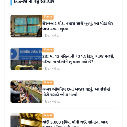
બિઝનેસ
ના વધુ સમાચાર
બિઝનેસ
શેરબજાર થોડા વધારા સાથે ખુલ્યું, આ મોટા શેર
લાલ રંગમાં ખુલ્યા
1 દિવસ પહેલા
બિઝનેસ
SBI માં 12 મહિનાની FD પર કેટલું વ્યાજ મળશે,
વરિષ્ઠ નાગરિકોને શું લાભ મળે છે?
1 દિવસ પહેલા
બિઝનેસ
બમ્પર ઓપનિંગ છતાં બજાર ઘટ્યું, આ શેરોમાં
મોટો ઘટાડો જોવા મળ્યો
1 દિવસ પહેલા
બિઝનેસ
ચાંદી 5,000 રૂપિયા મોંઘી થઈ, સોનાના ભાવ