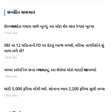
સંબંધિત સમાચાર
શેરબજાર થોડા વધારા સાથે ખુલ્યું, આ મોટા શેર લાલ રંગમાં ખુલ્યા
બિઝનેસ
1 દિવસ પહેલા
SBI માં 12 મહિનાની FD પર કેટલું વ્યાજ મળશે, વરિષ્ઠ નાગરિકોને શું
બિઝનેસ
લાભ મળે છે?
1 દિવસ પહેલા
બમ્પર ઓપનિંગ છતાં બજાર ઘટ્યું, આ શેરોમાં મોટો ઘટાડો જોવા મળ્યો
બિઝનેસ
1 દિવસ પહેલા
ચાંદી 5,000 રૂપિયા મોંઘી થઈ, સોનાના ભાવ 2,200 રૂપિયા સુધી વધ્યા
બિઝનેસ
1 દિવસ પહેલા