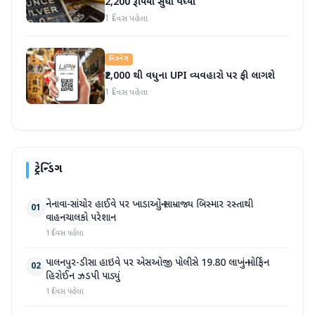
2,200 રૂપિયા સુધી વધ્યા
1 દિવસ પહેલા
બિઝનેસ
₹2,000 થી વધુના UPI વ્યવહારો પર ફી લાગશે
1 દિવસ પહેલા
ટ્રેન્ડિંગ
નેનાવા-સાંચોર હાઈવે પર ખાડાઓનું સામ્રાજ્ય બિસ્માર રસ્તાથી
01
વાહનચાલકો પરેશાન
1 દિવસ પહેલા
પાલનપુર-ડીસા હાઇવે પર એસઓજી પોલીસે 19.80 લાખનું મોર્ફિન
02
હિરોઈન ઝડપી પાડ્યું
1 દિવસ પહેલા