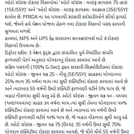
ઓટો ચોઇસ રોકાણ વિકલ્પોમાં 'ઓટો ચોઇસ - લાઇફ સાયકલ 75-હાઇ
(15E/55Y)' અને 'ઓટો ચોઇસ - લાઇફ સાયકલ- આક્રમક (35E/55Y)'
શામેલ છે. PFRDA ના આ પગલાથી સરકારી કર્મચારીઓને સીધો ફાયદો
થશે, જેમને હવે પેન્શન યોજના હેઠળ નવા રોકાણ વિકલ્પો પસંદ કરવાની
સુગમતા મળશે.
હાલમાં, NPS અને UPS કેન્દ્ર સરકારના સબ્સ્ક્રાઇબર્સ માટે 4 રોકાણ
વિકલ્પો ઉપલબ્ધ છે-
ડિફોલ્ટ સ્કીમ: 3 પેન્શન ફંડ્સ દ્વારા સંચાલિત પૂર્વ-નિર્ધારિત સંપત્તિ
ફાળવણી પેટર્ન અનુસાર યોગદાનનું રોકાણ કરવામાં આવે છે.
સક્રિય પસંદગી (100% G-Sec): ફક્ત સરકારી સિક્યોરિટીઝમાં રોકાણ.
ઓટો ચોઇસ - જીવન ચક્ર 25 - નીચું (5E/55Y): ગ્રાહકના યોગદાનના
25% ભાગ 35 વર્ષના થાય ત્યાં સુધી ઇક્વિટીમાં રોકાણ કરવામાં આવે છે
અને ત્યારબાદ 55 વર્ષની ઉંમરે ઇક્વિટી ફાળવણી ઘટીને 5% થાય છે, જે
બહાર નીકળવા સુધી ચાલુ રહે છે. ઓટો ચોઇસ - જીવન ચક્ર ૫૦ - મધ્યમ
(૧૦ઇ/૫૫વાય): ગ્રાહક ૩૫ વર્ષના થાય ત્યાં સુધી તેમના યોગદાનના ૫૦%
ઇક્વિટીમાં રોકાણ કરવામાં આવે છે અને ત્યારબાદ ૫૫ વર્ષની ઉંમરે
ઇક્વિટી ફાળવણી ઘટીને ૧૦% થાય છે, જે બહાર નીકળવા સુધી ચાલુ રહે
છે. ઓટો ચોઇસ - જીવન ચક્ર 75 (ઉચ્ચ): 35 વર્ષની ઉંમર સુધી 75%
યોગદાન ઇક્વિટીમાં રોકાણ કરવામાં આવશે, જે ધીમે ધીમે 55 વર્ષની ઉંમર