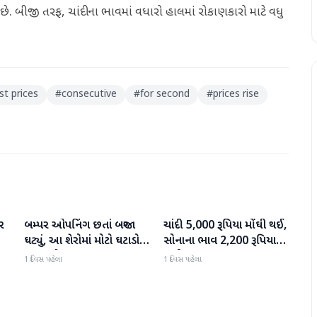
. બીજી તરફ, ચાંદીના ભાવમાં વધારો હાલમાં રોકાણકારો માટે વધુ
st prices
#
consecutive
#
for second
#
prices rise
ર
બમ્પર ઓપનિંગ છતાં બજાર
ચાંદી 5,000 રૂપિયા મોંઘી થઈ,
બિઝનેસ
બિઝનેસ
ઘટ્યું, આ શેરોમાં મોટો ઘટાડો
સોનાના ભાવ 2,200 રૂપિયા
જોવા મળ્યો
સુધી વધ્યા
1 દિવસ પહેલા
1 દિવસ પહેલા