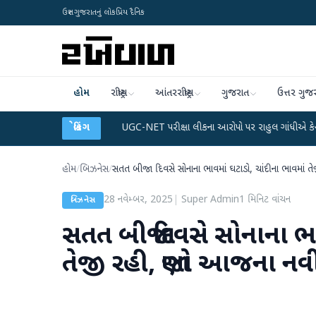
ઉત્તર ગુજરાતનું લોકપ્રિય દૈનિક
હોમ
રાષ્ટ્રીય
આંતરરાષ્ટ્રીય
ગુજરાત
ઉત્તર ગુજ
ેટા પ્લાન
●
UGC-NET પરીક્ષા લીકના આરોપો પર રાહુલ ગાંધીએ કેન્દ્ર પર પ્રહાર કર્યા
બ્રેકિંગ
હોમ
/
બિઝનેસ
/
સતત બીજા દિવસે સોનાના ભાવમાં ઘટાડો, ચાંદીના ભાવમા
28 નવેમ્બર, 2025
|
Super Admin
1
મિનિટ વાંચન
બિઝનેસ
સતત બીજા દિવસે સોનાના ભા
તેજી રહી, જાણો આજના ન