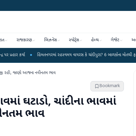
રાત
રાજકારણ
બિઝનેસ
સ્પોર્ટ્સ
હેલ્થ
ગેજેટ
અન
●
હિંમતનગરમાં રહસ્યમય વાયરસ કે ચાંદીપુરા? 6 બાળકોના મોતથી ફફડાટ
●
હવા
ં તેજી રહી, જાણો આજના નવીનતમ ભાવ
Bookmark
વમાં ઘટાડો, ચાંદીના ભાવમાં
વીનતમ ભાવ