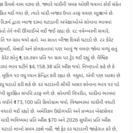
જા દિવસે નરમ પડ્યા છે, જ્યારે ચાંદીની ચમક ઓછી થવાના કોઈ સંકેત
કિત થઈ ગયા છે, ત્યારે ચાંદી બજાર ઉપર તરફ વલણ ચાલુ રાખે છે.
રલ રિઝર્વ દ્વારા વ્યાજ દરમાં ઘટાડાની અપેક્ષાઓએ સોનાના ભાવમાં
ંકેતો તેને નવી ઊંચાઈએ લઈ જઈ રહ્યા છે. ૨૮ નવેમ્બરની સવારે,
પ્રતિ ૧૦ ગ્રામ થયો હતો. આ સતત બીજા દિવસે ઘટાડો છે. ૨૨ કેરેટ
મુંબઈ, ચેન્નાઈ અને કોલકાતામાં પણ આવું જ વલણ જોવા મળ્યું હતું.
ેરેટ સોનું ₹૧,૨૭,૭૪૦ પ્રતિ ૧૦ ગ્રામ પર ટ્રેડ થઈ રહ્યું છે. વૈશ્વિક
ાં ભાવ ઘટીને $4,158.38 પ્રતિ ઔંસ થયો. નિષ્ણાતો કહે છે કે
કિંગ પર વધુ ધ્યાન કેન્દ્રિત કરી રહ્યા છે. વધુમાં, એવી પણ આશા છે
ાં વધુ ઘટાડો કરી શકે છે. દર ઘટાડાની સીધી અસર સોનાના ભાવ પર પડે
વી સુરક્ષિત સંપત્તિ તરફ વળે છે. સોનાથી વિપરીત, ચાંદીના ભાવમાં
 વધીને ₹173,100 પ્રતિ કિલોગ્રામ થયો. વિશ્વભરમાં ચાંદીની વધતી
વધારો થઈ રહ્યો છે. અમેરિકન ઉદ્યોગપતિ અને પ્રખ્યાત બેસ્ટસેલર
કે ચાંદી ભવિષ્યમાં પ્રતિ ઔંસ $70 અને 2026 સુધીમાં પ્રતિ ઔંસ
 ઘટાડો લાંબો સમય ટકશે નહીં. જો ફેડ દર ઘટાડાની જાહેરાત કરે છે,