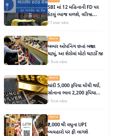
SBI માં 12 મહિનાની FD પર
કેટલું વ્યાજ મળશે, વરિષ્ઠ
નાગરિકોને શું લાભ મળે છે?
17 કલાક પહેલા
બિઝનેસ
બમ્પર ઓપનિંગ છતાં બજાર
ઘટ્યું, આ શેરોમાં મોટો ઘટાડો જોવા
મળ્યો
1 દિવસ પહેલા
બિઝનેસ
ચાંદી 5,000 રૂપિયા મોંઘી થઈ,
સોનાના ભાવ 2,200 રૂપિયા
સુધી વધ્યા
1 દિવસ પહેલા
બિઝનેસ
₹2,000 થી વધુના UPI
વ્યવહારો પર ફી લાગશે