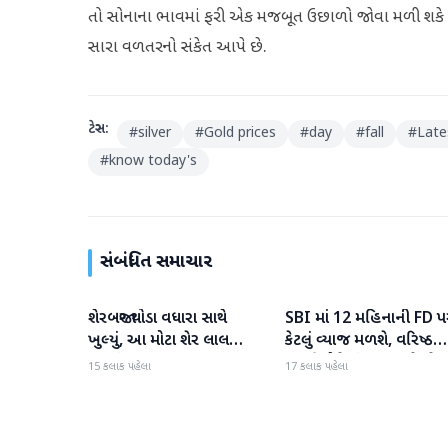
તો સોનાના ભાવમાં ફરી એક મજબૂત ઉછાળો જોવા મળી શકે છે
સારા વળતરનો સંકેત આપે છે.
ટેગ્સ:
#
silver
#
Gold prices
#
day
#
fall
#
Late
#
know today's
સંબંધિત સમાચાર
શેરબજાર થોડા વધારા સાથે
SBI માં 12 મહિનાની FD પ
બિઝનેસ
બિઝનેસ
ખુલ્યું, આ મોટા શેર લાલ
કેટલું વ્યાજ મળશે, વરિષ્ઠ
રંગમાં ખુલ્યા
નાગરિકોને શું લાભ મળે છે?
15 કલાક પહેલા
17 કલાક પહેલા