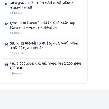
આજે ગુજરાત સહિત આ રાજ્યોમાં ભારેથી અતિભારે
05
વરસાદની આગાહી
6 દિવસ પહેલા
ગુજરાતમાં ભારે વરસાદને લઈને રેડ એલર્ટ જાહેર, ઘણા
06
જિલ્લાઓમાં શાળાઓ અને કોલેજો બંધ
6 દિવસ પહેલા
SBI માં 12 મહિનાની FD પર કેટલું વ્યાજ મળશે, વરિષ્ઠ
07
નાગરિકોને શું લાભ મળે છે?
17 કલાક પહેલા
ચાંદી 5,000 રૂપિયા મોંઘી થઈ, સોનાના ભાવ 2,200 રૂપિયા
08
સુધી વધ્યા
1 દિવસ પહેલા