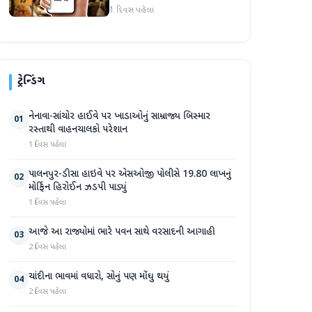
1 દિવસ પહેલા
ટ્રેન્ડિંગ
નેનાવા-સાંચોર હાઈવે પર ખાડાઓનું સામ્રાજ્ય બિસ્માર
01
રસ્તાથી વાહનચાલકો પરેશાન
1 દિવસ પહેલા
પાલનપુર-ડીસા હાઇવે પર એસઓજી પોલીસે 19.80 લાખનું
02
મોર્ફિન હિરોઈન ઝડપી પાડ્યું
1 દિવસ પહેલા
આજે આ રાજ્યોમાં ભારે પવન સાથે વરસાદની આગાહી
03
2 દિવસ પહેલા
ચાંદીના ભાવમાં વધારો, સોનું પણ મોંઘુ થયું
04
2 દિવસ પહેલા