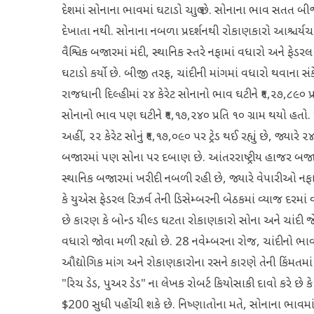
દેશમાં સોનાના ભાવમાં ઘટાડો ચાલુ છે. સોનાના ભાવ સતત બી
દેખાતા નથી. સોનાના નબળા પ્રદર્શનથી રોકાણકારો આશ્ચર્યચ
વૈશ્વિક બજારમાં મંદી, સ્થાનિક સ્તરે નફામાં વધારો અને ફેડ
ઘટાડો કર્યો છે. બીજી તરફ, ચાંદીની માંગમાં વધારો થવાના સ
રાજધાની દિલ્હીમાં ૨૪ કેરેટ સોનાનો ભાવ ઘટીને ₹૧,૨૭,૮૯૦ 
સોનાનો ભાવ પણ ઘટીને ₹૧,૧૭,૨૪૦ પ્રતિ ૧૦ ગ્રામ થયો હતો. 
અહીં, ૨૨ કેરેટ સોનું ₹૧,૧૭,૦૯૦ પર ટ્રેડ થઈ રહ્યું છે, જ્યારે ૨૪ ક
બજારમાં પણ સોના પર દબાણ છે. આંતરરાષ્ટ્રીય હાજર બજારમ
સ્થાનિક બજારમાં ખરીદી નબળી રહી છે, જ્યારે વેપારીઓ નફા બુ
કે યુએસ ફેડરલ રિઝર્વ તેની ડિસેમ્બરની બેઠકમાં વ્યાજ દરમ
છે કારણ કે બોન્ડ યીલ્ડ ઘટતા રોકાણકારો સોના અને ચાંદી જે
વધારો જોવા મળી રહ્યો છે. 28 નવેમ્બરના રોજ, ચાંદીનો ભાવ
ઔદ્યોગિક માંગ અને રોકાણકારોના રસને કારણે તેની કિંમતમાં 
"રિચ ડેડ, પુઅર ડેડ" ના લેખક રોબર્ટ કિયોસાકી દાવો કરે છે 
$200 સુધી પહોંચી શકે છે. નિષ્ણાતોના મતે, સોનાના ભાવમાં