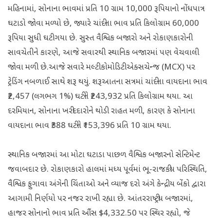
મહિનામાં, સોનાના ભાવમાં પ્રતિ 10 ગ્રામ 10,000 રૂપિયાનો નોંધપાત્ર
ઘટાડો જોવા મળ્યો છે, જ્યારે ચાંદીના ભાવ પ્રતિ કિલોગ્રામ 60,000
રૂપિયા સુધી ઘટી ગયા છે. સુસ્ત વૈશ્વિક બજારો અને રોકાણકારોની
સાવચેતીને કારણે, આજે સવારથી સ્થાનિક બજારમાં પણ વેચવાલી
જોવા મળી છે.આજે સવારે મલ્ટી કોમોડિટી એક્સચેન્જ (MCX) પર
ટ્રેડિંગ નબળાઈ સાથે શરૂ થયું. શરૂઆતના સત્રમાં ચાંદીના વાયદાના ભાવ
₹2,457 (લગભગ 1%) ઘટીને ₹243,932 પ્રતિ કિલોગ્રામ થયા. આ
દરમિયાન, સોનાના ખરીદદારોને થોડી રાહત મળી, કારણ કે સોનાના
વાયદાના ભાવ ₹388 ઘટીને ₹153,396 પ્રતિ 10 ગ્રામ થયા.
સ્થાનિક બજારમાં આ મોટા ઘટાડા પાછળ વૈશ્વિક બજારનો સેન્ટિમેન્ટ
જવાબદાર છે. રોકાણકારો હાલમાં મધ્ય પૂર્વમાં ભૂ-રાજકીય પરિસ્થિતિ,
વૈશ્વિક ફુગાવા અંગેની ચિંતાઓ અને વ્યાજ દરો અંગે કેન્દ્રીય બેંકો દ્વારા
આગામી નિર્ણયો પર નજર રાખી રહ્યા છે. આંતરરાષ્ટ્રીય બજારમાં,
હાજર સોનાનો ભાવ પ્રતિ ઔંસ $4,332.50 પર સ્થિર રહ્યો, જે