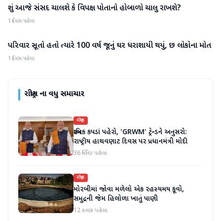
શું આજે સંસદ ચાલશે કે વિપક્ષ પોતાનો હોબાળો ચાલુ રાખશે?
રાષ્ટ્રીય
1 દિવસ પહેલા
પરિવાર સૂતો હતો ત્યારે 100 વર્ષ જૂનું ઘર ધરાશાયી થયું, છ લોકોના મોત
રાષ્ટ્રીય
1 દિવસ પહેલા
રાષ્ટ્રીય
ના વધુ સમાચાર
રાષ્ટ્રીય
સ્થાનિક કપડાં પહેરો, 'GRWM' ટ્રેન્ડને અનુસરો:
રાષ્ટ્રીય હાથવણાટ દિવસ પર પ્રધાનમંત્રી મોદી
36 મિનિટ પહેલા
રાષ્ટ્રીય
મોરબીમાં જોવા મળેલો એક રહસ્યમય કૂવો,
સમુદ્રની જેમ હિલોળા ખાતું પાણી
12 કલાક પહેલા