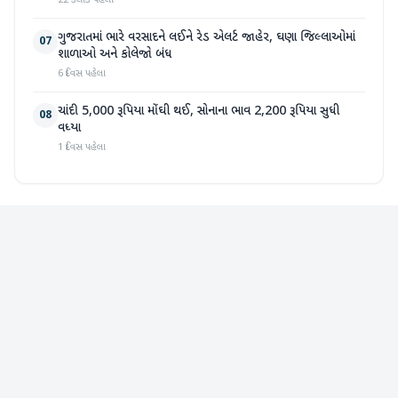
22 કલાક પહેલા
ગુજરાતમાં ભારે વરસાદને લઈને રેડ એલર્ટ જાહેર, ઘણા જિલ્લાઓમાં
07
શાળાઓ અને કોલેજો બંધ
6 દિવસ પહેલા
ચાંદી 5,000 રૂપિયા મોંઘી થઈ, સોનાના ભાવ 2,200 રૂપિયા સુધી
08
વધ્યા
1 દિવસ પહેલા