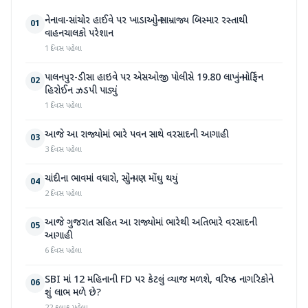
નેનાવા-સાંચોર હાઈવે પર ખાડાઓનું સામ્રાજ્ય બિસ્માર રસ્તાથી
01
વાહનચાલકો પરેશાન
1 દિવસ પહેલા
પાલનપુર-ડીસા હાઇવે પર એસઓજી પોલીસે 19.80 લાખનું મોર્ફિન
02
હિરોઈન ઝડપી પાડ્યું
1 દિવસ પહેલા
આજે આ રાજ્યોમાં ભારે પવન સાથે વરસાદની આગાહી
03
3 દિવસ પહેલા
ચાંદીના ભાવમાં વધારો, સોનું પણ મોંઘુ થયું
04
2 દિવસ પહેલા
આજે ગુજરાત સહિત આ રાજ્યોમાં ભારેથી અતિભારે વરસાદની
05
આગાહી
6 દિવસ પહેલા
SBI માં 12 મહિનાની FD પર કેટલું વ્યાજ મળશે, વરિષ્ઠ નાગરિકોને
06
શું લાભ મળે છે?