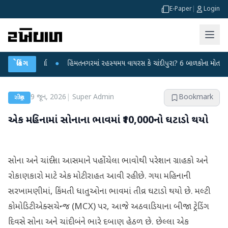
E-Paper
|
Login
રહાર કર્યા
બ્રેકિંગ
●
હિંમતનગરમાં રહસ્યમય વાયરસ કે ચાંદીપુરા? 6 બાળકોના મોતથી ફફડાટ
9 જૂન, 2026
|
Super Admin
Bookmark
રાષ્ટ્રીય
એક મહિનામાં સોનાના ભાવમાં ₹10,000નો ઘટાડો થયો
સોના અને ચાંદીના આસમાને પહોંચેલા ભાવોથી પરેશાન ગ્રાહકો અને
રોકાણકારો માટે એક મોટી રાહત આવી રહી છે. ગયા મહિનાની
સરખામણીમાં, કિંમતી ધાતુઓના ભાવમાં તીવ્ર ઘટાડો થયો છે. મલ્ટી
કોમોડિટી એક્સચેન્જ (MCX) પર, આજે અઠવાડિયાના બીજા ટ્રેડિંગ
દિવસે સોના અને ચાંદી બંને ભારે દબાણ હેઠળ છે. છેલ્લા એક