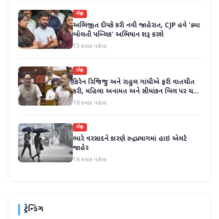
રાષ્ટ્રીય
અભિજીત દીપકે કરી નવી જાહેરાત, CJP હવે 'ક્યા
બોલતી પબ્લિક' અભિયાન શરૂ કરશે
15 કલાક પહેલા
રાષ્ટ્રીય
કિરેન રિજિજુ અને રાહુલ ગાંધીએ ફરી વાતચીત
કરી, મહિલા અનામત અને સીમાંકન બિલ પર ચર્ચા
કરી
16 કલાક પહેલા
રાષ્ટ્રીય
ભારે વરસાદને કારણે રુદ્રપ્રયાગમાં હાઇ એલર્ટ
જાહેર
16 કલાક પહેલા
ટ્રેન્ડિંગ