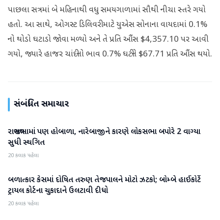
પાછલા સત્રમાં બે મહિનાથી વધુ સમયગાળામાં સૌથી નીચા સ્તરે ગયો
હતો. આ સાથે, ઓગસ્ટ ડિલિવરી માટે યુએસ સોનાના વાયદામાં 0.1%
નો થોડો ઘટાડો જોવા મળ્યો અને તે પ્રતિ ઔંસ $4,357.10 પર આવી
ગયો, જ્યારે હાજર ચાંદીનો ભાવ 0.7% ઘટીને $67.71 પ્રતિ ઔંસ થયો.
સંબંધિત સમાચાર
રાજ્યસભામાં પણ હોબાળા, નારેબાજીને કારણે લોકસભા બપોરે 2 વાગ્યા
રાષ્ટ્રીય
સુધી સ્થગિત
20 કલાક પહેલા
બળાત્કાર કેસમાં દોષિત તરુણ તેજપાલને મોટો ઝટકો; બોમ્બે હાઈકોર્ટે
રાષ્ટ્રીય
ટ્રાયલ કોર્ટના ચુકાદાને ઉલટાવી દીધો
20 કલાક પહેલા