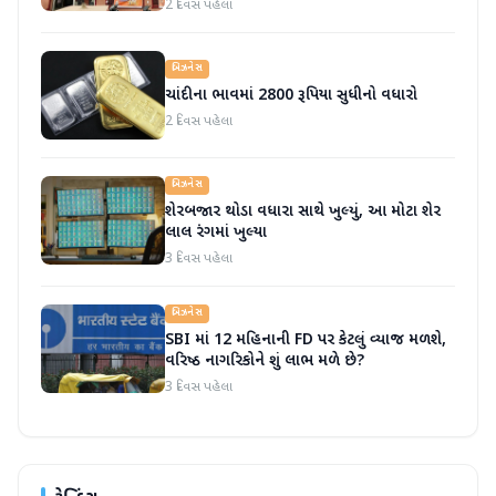
2 દિવસ પહેલા
બિઝનેસ
ચાંદીના ભાવમાં 2800 રૂપિયા સુધીનો વધારો
2 દિવસ પહેલા
બિઝનેસ
શેરબજાર થોડા વધારા સાથે ખુલ્યું, આ મોટા શેર
લાલ રંગમાં ખુલ્યા
3 દિવસ પહેલા
બિઝનેસ
SBI માં 12 મહિનાની FD પર કેટલું વ્યાજ મળશે,
વરિષ્ઠ નાગરિકોને શું લાભ મળે છે?
3 દિવસ પહેલા