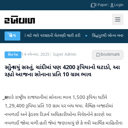
E-Paper
|
Login
 રાજ્યો માટે ભારે વરસાદની ચેતવણી જારી કરી
બ્રેકિંગ
●
સિદ્ધપુરથી બોમ્બ બનાવવાની સામગ્
14 નવેમ્બર, 2025
|
Super Admin
Bookmark
બિઝનેસ
સોનું થયું સસ્તું, ચાંદીમાં પણ 4200 રૂપિયાનો ઘટાડો, આ
રહ્યો આજના સોનાના પ્રતિ 10 ગ્રામ ભાવ
શુક્રવારે રાષ્ટ્રીય રાજધાનીમાં સોનાના ભાવ 1,500 રૂપિયા ઘટીને
1,29,400 રૂપિયા પ્રતિ 10 ગ્રામ પર બંધ થયા. વૈશ્વિક બજારોમાં
નબળાઈ અને ફેડરલ રિઝર્વ અધિકારીઓના નિવેદનોને કારણે આ
નબળાઈ જોવા મળી હતી જેમાં જણાવાયું છે કે નવી આર્થિક માહિતીના