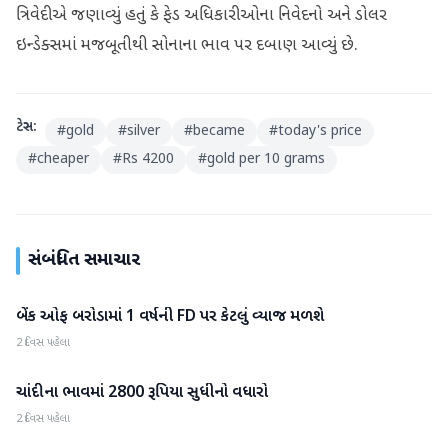
ત્રિવેદીએ જણાવ્યું હતું કે ફેડ અધિકારીઓના નિવેદનો અને ડોલર
ઇન્ડેક્સમાં મજબૂતીથી સોનાના ભાવ પર દબાણ આવ્યું છે.
ટેગ્સ:
#
gold
#
silver
#
became
#
today's price
#
cheaper
#
Rs 4200
#
gold per 10 grams
સંબંધિત સમાચાર
બેંક ઓફ બરોડામાં 1 વર્ષની FD પર કેટલું વ્યાજ મળશે
બિઝનેસ
2 દિવસ પહેલા
ચાંદીના ભાવમાં 2800 રૂપિયા સુધીનો વધારો
બિઝનેસ
2 દિવસ પહેલા