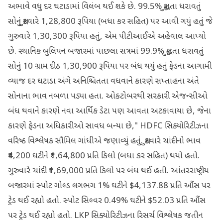
અભાવે વધુ દર ઘટાડામાં વિલંબ થઈ શકે છે. 99.5% શુદ્ધતા ધરાવતું
સોનું શુક્રવારે 1,28,800 રૂપિયા (બધા કર સહિત) પર આવી ગયું હતું જે
ગુરુવારે 1,30,300 રૂપિયા હતું, એમ પીટીઆઈએ અહેવાલ આપ્યો
છે. સ્થાનિક બુલિયન બજારમાં પાછલા સત્રમાં 99.9% શુદ્ધતા ધરાવતું
સોનું 10 ગ્રામ દીઠ 1,30,900 રૂપિયા પર બંધ થયું હતું ફેડના આગામી
વ્યાજ દર ઘટાડા અંગે અનિશ્ચિતતા વધવાને કારણે સપ્તાહના અંતે
સોનાના ભાવ નબળા પડ્યા હતા. ઓક્ટોબરથી સરકારી એજન્સીઓ
બંધ થવાને કારણે નવા આર્થિક ડેટા પણ આવતા અટકાવાયા છે, જેના
કારણે ફેડના અધિકારીઓ સાવધ બન્યા છે," HDFC સિક્યોરિટીઝના
વરિષ્ઠ વિશ્લેષક સૌમિલ ગાંધીએ જણાવ્યું હતું. શુક્રવારે ચાંદીનો ભાવ
₹4,200 ઘટીને ₹1,64,800 પ્રતિ કિલો (બધા કર સહિત) થયો હતો.
ગુરુવારે ચાંદી ₹1,69,000 પ્રતિ કિલો પર બંધ થઈ હતી. આંતરરાષ્ટ્રીય
બજારમાં સ્પોટ ગોલ્ડ લગભગ 1% ઘટીને $4,137.88 પ્રતિ ઔંસ પર
ટ્રેડ થઈ રહ્યો હતો. સ્પોટ સિલ્વર 0.49% ઘટીને $52.03 પ્રતિ ઔંસ
પર ટ્રેડ થઈ રહ્યો હતો. LKP સિક્યોરિટીઝના રિસર્ચ વિશ્લેષક જતીન