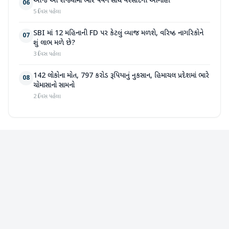
આજે આ રાજ્યોમાં ભારે પવન સાથે વરસાદની આગાહી
06
5 દિવસ પહેલા
SBI માં 12 મહિનાની FD પર કેટલું વ્યાજ મળશે, વરિષ્ઠ નાગરિકોને
07
શું લાભ મળે છે?
3 દિવસ પહેલા
142 લોકોના મોત, 797 કરોડ રૂપિયાનું નુકસાન, હિમાચલ પ્રદેશમાં ભારે
08
ચોમાસાનો સામનો
2 દિવસ પહેલા