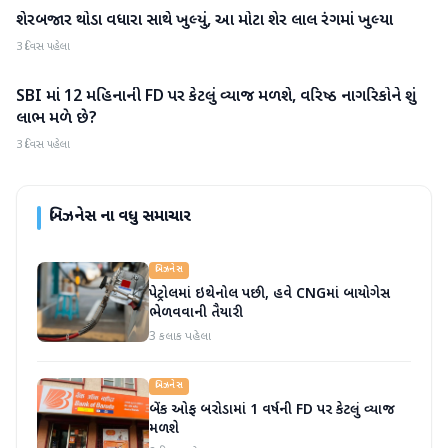
શેરબજાર થોડા વધારા સાથે ખુલ્યું, આ મોટા શેર લાલ રંગમાં ખુલ્યા
બિઝનેસ
3 દિવસ પહેલા
SBI માં 12 મહિનાની FD પર કેટલું વ્યાજ મળશે, વરિષ્ઠ નાગરિકોને શું
બિઝનેસ
લાભ મળે છે?
3 દિવસ પહેલા
બિઝનેસ
ના વધુ સમાચાર
બિઝનેસ
પેટ્રોલમાં ઇથેનોલ પછી, હવે CNGમાં બાયોગેસ
ભેળવવાની તૈયારી
3 કલાક પહેલા
બિઝનેસ
બેંક ઓફ બરોડામાં 1 વર્ષની FD પર કેટલું વ્યાજ
મળશે