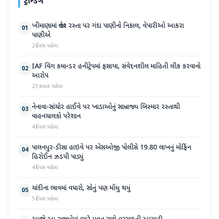
ટ્રેન્ડિંગ
ખીમાણામાં જાહેર રસ્તા પર ગંદા પાણીનો નિકાલ, વેપારીઓ આકરા
01
પાણીએ
2 દિવસ પહેલા
IAF વિંગ કમાન્ડર હનીટ્રેપમાં ફસાયા, સંવેદનશીલ માહિતી લીક કરવાનો
02
આરોપ
23 કલાક પહેલા
નેનાવા-સાંચોર હાઈવે પર ખાડાઓનું સામ્રાજ્ય બિસ્માર રસ્તાથી
03
વાહનચાલકો પરેશાન
4 દિવસ પહેલા
પાલનપુર-ડીસા હાઇવે પર એસઓજી પોલીસે 19.80 લાખનું મોર્ફિન
04
હિરોઈન ઝડપી પાડ્યું
4 દિવસ પહેલા
ચાંદીના ભાવમાં વધારો, સોનું પણ મોંઘુ થયું
05
5 દિવસ પહેલા