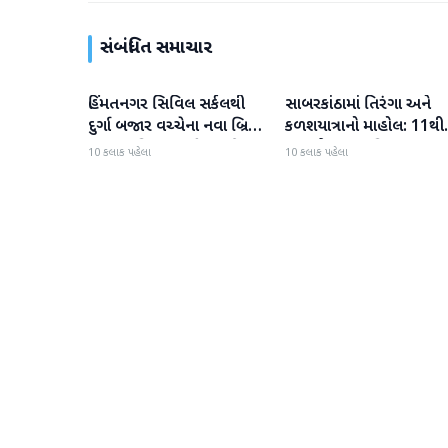
સંબંધિત સમાચાર
હિંમતનગર સિવિલ સર્કલથી
સાબરકાંઠામાં તિરંગા અને
સાબરકાંઠા
સાબરકાંઠા
દુર્ગા બજાર વચ્ચેના નવા બ્રિજ
કળશયાત્રાનો માહોલ: 11થી
પર ચાર વિશાળ સ્ટીલ ગર્ડર
16 ઓગસ્ટ દરમિયાન ભાજ
10 કલાક પહેલા
10 કલાક પહેલા
સફળતાપૂર્વક લોન્ચ
વિશેષ કાર્યક્રમો યોજશે