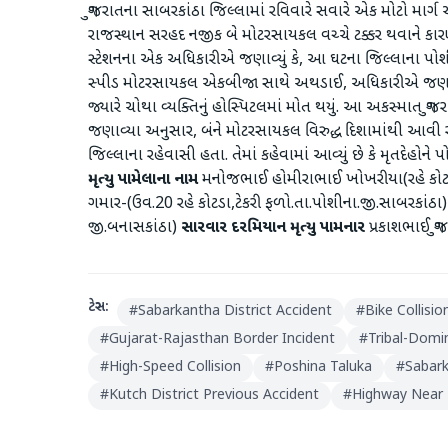
ગુજરાતના સાબરકાંઠા જિલ્લામાં રવિવારે સવારે એક મોટો માર્
રાજસ્થાન સરહદ નજીક બે મોટરસાયકલ વચ્ચે ટક્કર થવાને 
સ્ટેશનના એક અધિકારીએ જણાવ્યું કે, આ ઘટના જિલ્લાના પોશ
સ્પીડ મોટરસાયકલ એકબીજા સાથે અથડાઈ, અધિકારીએ જણાવ્યું
જ્યારે ચોથા વ્યક્તિનું હોસ્પિટલમાં મોત થયું. આ અકસ્મા
જણાવ્યા અનુસાર, બંને મોટરસાયકલ વિરુદ્ધ દિશામાંથી આવી 
જિલ્લાના રહેવાસી હતા. તેમાં કહેવામાં આવ્યું છે કે મૃતદેહોને
મૃત્યુ પામેલાના નામ
મનોજભાઈ હોમીરાભાઈ ખોખરીયા(રહે કોટડ
ગમાર-(ઉવ.20 રહે કોટડા,ટેકરી ફળો.તા.પોશીના.જી.સાબરકાંઠા
જી.બનાસકાંઠા)
સારવાર દરમિયાન મૃત્યુ પામનાર
પ્રકાશભાઈ ગુ
ટેગ્સ:
#
Sabarkantha District Accident
#
Bike Collisio
#
Gujarat-Rajasthan Border Incident
#
Tribal-Domi
#
High-Speed Collision
#
Poshina Taluka
#
Sabar
#
Kutch District Previous Accident
#
Highway Near K