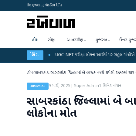
ઉત્તર ગુજરાતનું લોકપ્રિય દૈનિક
હોમ
રાષ્ટ્રીય
આંતરરાષ્ટ્રીય
ગુજરાત
ઉત્તર ગુજ
ે ડેટા પ્લાન
●
UGC-NET પરીક્ષા લીકના આરોપો પર રાહુલ ગાંધીએ કેન્દ્ર પર પ્રહાર કર્
બ્રેકિંગ
હોમ
/
સાબરકાંઠા
/
સાબરકાંઠા જિલ્લામાં બે બાઇક વચ્ચે થયેલી ટક્કરમાં ચાર
9 માર્ચ, 2025
|
Super Admin
1
મિનિટ વાંચન
સાબરકાંઠા
સાબરકાંઠા જિલ્લામાં બે બા
લોકોના મોત