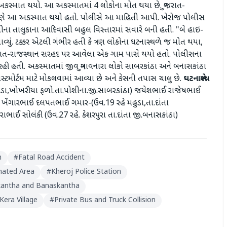
ગ અકસ્માત થયો. આ અકસ્માતમાં 4 લોકોના મોત થયા છે. ગુજરાત-
કારણે આ અકસ્માત થયો હતો. પોલીસે આ માહિતી આપી. ખેરોજ પોલીસ
ીના તાલુકાના આદિવાસી બહુલ વિસ્તારમાં સવારે બની હતી. "બે હાઇ-
. ટક્કર એટલી ગંભીર હતી કે ત્રણ લોકોના ઘટનાસ્થળે જ મોત થયા,
ત ગુજરાત-રાજસ્થાન સરહદ પર આવેલા એક ગામ પાસે થયો હતો. પોલીસના
રહી હતી. અકસ્માતમાં જીવ ગુમાવનારા લોકો સાબરકાંઠા અને બનાસકાંઠા
 પોસ્ટમોર્ટમ માટે મોકલવામાં આવ્યા છે અને કેસની તપાસ ચાલુ છે.
ઘટનાસ્થળે
ા,ખોખરીયા ફળો.તા.પોશીના.જી.સાબરકાંઠા) જયેશભાઈ રાજેષભાઈ
) ખેંગારભાઈ દલપતભાઈ ગમાર-(ઉવ.19 રહે મહુડા,તા.દાંતા
જરાભાઈ સોલંકી (ઉવ.27 રહે. કેશરપુરા તા.દાંતા જી.બનાસકાંઠા)
n
#
Fatal Road Accident
nated Area
#
Kheroj Police Station
kantha and Banaskantha
era Village
#
Private Bus and Truck Collision