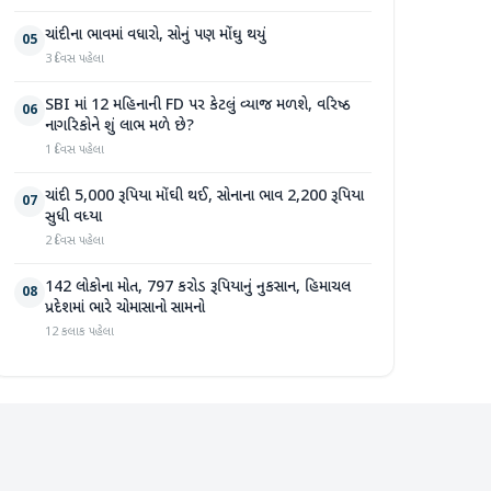
ચાંદીના ભાવમાં વધારો, સોનું પણ મોંઘુ થયું
05
3 દિવસ પહેલા
SBI માં 12 મહિનાની FD પર કેટલું વ્યાજ મળશે, વરિષ્ઠ
06
નાગરિકોને શું લાભ મળે છે?
1 દિવસ પહેલા
ચાંદી 5,000 રૂપિયા મોંઘી થઈ, સોનાના ભાવ 2,200 રૂપિયા
07
સુધી વધ્યા
2 દિવસ પહેલા
142 લોકોના મોત, 797 કરોડ રૂપિયાનું નુકસાન, હિમાચલ
08
પ્રદેશમાં ભારે ચોમાસાનો સામનો
12 કલાક પહેલા