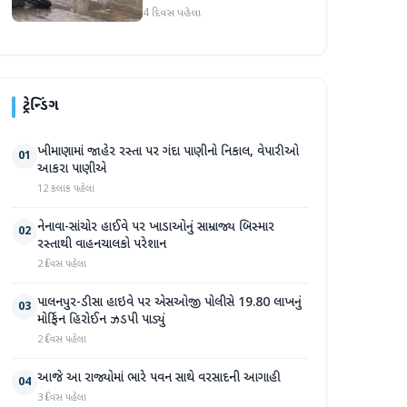
મોપેડ અડફેટે, જાનહાનિ ટળી
4 દિવસ પહેલા
ટ્રેન્ડિંગ
ખીમાણામાં જાહેર રસ્તા પર ગંદા પાણીનો નિકાલ, વેપારીઓ
01
આકરા પાણીએ
12 કલાક પહેલા
નેનાવા-સાંચોર હાઈવે પર ખાડાઓનું સામ્રાજ્ય બિસ્માર
02
રસ્તાથી વાહનચાલકો પરેશાન
2 દિવસ પહેલા
પાલનપુર-ડીસા હાઇવે પર એસઓજી પોલીસે 19.80 લાખનું
03
મોર્ફિન હિરોઈન ઝડપી પાડ્યું
2 દિવસ પહેલા
આજે આ રાજ્યોમાં ભારે પવન સાથે વરસાદની આગાહી
04
3 દિવસ પહેલા