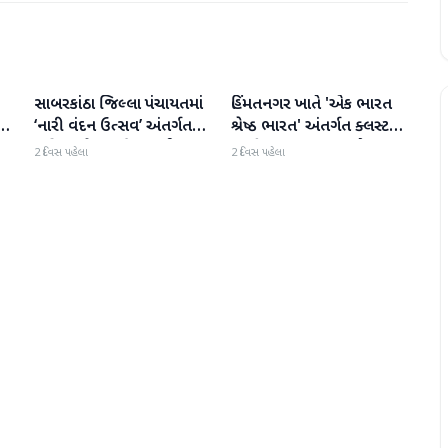
સાબરકાંઠા જિલ્લા પંચાયતમાં
હિંમતનગર ખાતે 'એક ભારત
સાબરકાંઠા
સાબરકાંઠા
‘નારી વંદન ઉત્સવ’ અંતર્ગત
શ્રેષ્ઠ ભારત' અંતર્ગત ક્લસ્ટર
પ
‘મહિલા નેતૃત્વ દિવસ’ની ભવ્ય
સ્તરીય 'કલા ઉત્સવ'નો પ્રારંભ
2 દિવસ પહેલા
2 દિવસ પહેલા
ઉજવણી કરાઈ