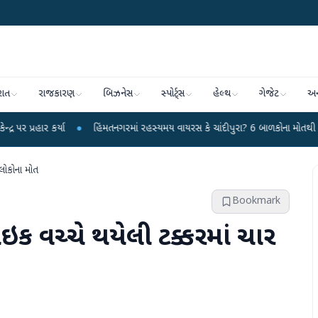
રાત
રાજકારણ
બિઝનેસ
સ્પોર્ટ્સ
હેલ્થ
ગેજેટ
અન
યા
●
હિંમતનગરમાં રહસ્યમય વાયરસ કે ચાંદીપુરા? 6 બાળકોના મોતથી ફફડાટ
●
હ
 લોકોના મોત
Bookmark
ઇક વચ્ચે થયેલી ટક્કરમાં ચાર