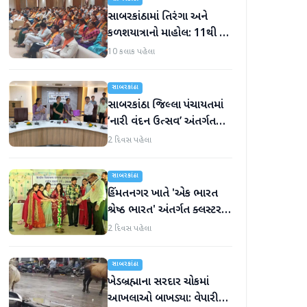
સાબરકાંઠામાં તિરંગા અને
કળશયાત્રાનો માહોલ: 11થી 16
ઓગસ્ટ દરમિયાન ભાજપ
10 કલાક પહેલા
વિશેષ કાર્યક્રમો યોજશે
સાબરકાંઠા
સાબરકાંઠા જિલ્લા પંચાયતમાં
‘નારી વંદન ઉત્સવ’ અંતર્ગત
‘મહિલા નેતૃત્વ દિવસ’ની ભવ્ય
2 દિવસ પહેલા
ઉજવણી કરાઈ
સાબરકાંઠા
હિંમતનગર ખાતે 'એક ભારત
શ્રેષ્ઠ ભારત' અંતર્ગત ક્લસ્ટર
સ્તરીય 'કલા ઉત્સવ'નો પ્રારંભ
2 દિવસ પહેલા
સાબરકાંઠા
ખેડબ્રહ્માના સરદાર ચોકમાં
આખલાઓ બાખડ્યા: વેપારીનું