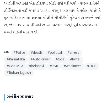
આરોપી અચાનક એક હોટલમાં સીડી પાસે પડી ગયો. ત્યારબાદ તેમને
હોસ્પિટલમાં લઈ જવામાં આવ્યા, પરંતુ દાખલ થાય તે પહેલાં જ તેમને
મૃત જાહેર કરવામાં આવ્યા. પોલીસે સીસીટીવી ફૂટેજ પણ કબજે કર્યા
છે, જેની તપાસ ચાલી રહી છે. આ ઘટનાને કારણે પૂર્વ ધારાસભ્યના
ઘરમાં શોકનો માહોલ છે.
ટેગ્સ:
#
Police
#
death
#
political
#
arrest
#
Karnataka
#
Auto driver
#
Goa
#
hotel
#
Goa MLA
#
belagavi
#
lavu
#
weeknees
#
DCP
#
Rohan Jagdish
સંબંધિત સમાચાર