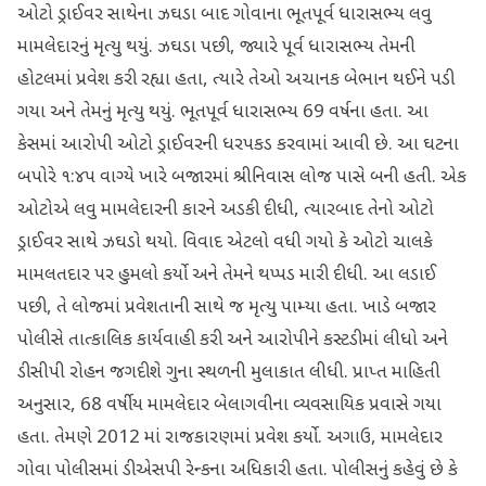
ઓટો ડ્રાઈવર સાથેના ઝઘડા બાદ ગોવાના ભૂતપૂર્વ ધારાસભ્ય લવુ
મામલેદારનું મૃત્યુ થયું. ઝઘડા પછી, જ્યારે પૂર્વ ધારાસભ્ય તેમની
હોટલમાં પ્રવેશ કરી રહ્યા હતા, ત્યારે તેઓ અચાનક બેભાન થઈને પડી
ગયા અને તેમનું મૃત્યુ થયું. ભૂતપૂર્વ ધારાસભ્ય 69 વર્ષના હતા. આ
કેસમાં આરોપી ઓટો ડ્રાઈવરની ધરપકડ કરવામાં આવી છે. આ ઘટના
બપોરે ૧:૪૫ વાગ્યે ખારે બજારમાં શ્રીનિવાસ લોજ પાસે બની હતી. એક
ઓટોએ લવુ મામલેદારની કારને અડકી દીધી, ત્યારબાદ તેનો ઓટો
ડ્રાઈવર સાથે ઝઘડો થયો. વિવાદ એટલો વધી ગયો કે ઓટો ચાલકે
મામલતદાર પર હુમલો કર્યો અને તેમને થપ્પડ મારી દીધી. આ લડાઈ
પછી, તે લોજમાં પ્રવેશતાની સાથે જ મૃત્યુ પામ્યા હતા. ખાડે બજાર
પોલીસે તાત્કાલિક કાર્યવાહી કરી અને આરોપીને કસ્ટડીમાં લીધો અને
ડીસીપી રોહન જગદીશે ગુના સ્થળની મુલાકાત લીધી. પ્રાપ્ત માહિતી
અનુસાર, 68 વર્ષીય મામલેદાર બેલાગવીના વ્યવસાયિક પ્રવાસે ગયા
હતા. તેમણે 2012 માં રાજકારણમાં પ્રવેશ કર્યો. અગાઉ, મામલેદાર
ગોવા પોલીસમાં ડીએસપી રેન્કના અધિકારી હતા. પોલીસનું કહેવું છે કે