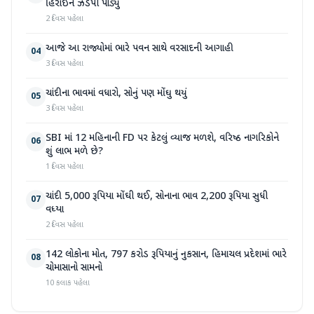
હિરોઈન ઝડપી પાડ્યું
2 દિવસ પહેલા
આજે આ રાજ્યોમાં ભારે પવન સાથે વરસાદની આગાહી
04
3 દિવસ પહેલા
ચાંદીના ભાવમાં વધારો, સોનું પણ મોંઘુ થયું
05
3 દિવસ પહેલા
SBI માં 12 મહિનાની FD પર કેટલું વ્યાજ મળશે, વરિષ્ઠ નાગરિકોને
06
શું લાભ મળે છે?
1 દિવસ પહેલા
ચાંદી 5,000 રૂપિયા મોંઘી થઈ, સોનાના ભાવ 2,200 રૂપિયા સુધી
07
વધ્યા
2 દિવસ પહેલા
142 લોકોના મોત, 797 કરોડ રૂપિયાનું નુકસાન, હિમાચલ પ્રદેશમાં ભારે
08
ચોમાસાનો સામનો
10 કલાક પહેલા