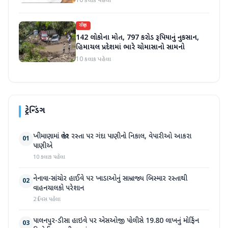
10 કલાક પહેલા
રાષ્ટ્રીય
142 લોકોના મોત, 797 કરોડ રૂપિયાનું નુકસાન,
હિમાચલ પ્રદેશમાં ભારે ચોમાસાનો સામનો
10 કલાક પહેલા
ટ્રેન્ડિંગ
ખીમાણામાં જાહેર રસ્તા પર ગંદા પાણીનો નિકાલ, વેપારીઓ આકરા
01
પાણીએ
10 કલાક પહેલા
નેનાવા-સાંચોર હાઈવે પર ખાડાઓનું સામ્રાજ્ય બિસ્માર રસ્તાથી
02
વાહનચાલકો પરેશાન
2 દિવસ પહેલા
પાલનપુર-ડીસા હાઇવે પર એસઓજી પોલીસે 19.80 લાખનું મોર્ફિન
03