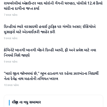
રાયબરેલીમાં એન્કાઉન્ટર બાદ ચોરોની ગેંગની ધરપકડ, પોલીસે 12.4 કિલો
રાષ્ટ્રીય
ચાંદીના દાગીના જપ્ત કર્યા
7 કલાક પહેલા
દિલ્હીમાં ભારે વરસાદથી હવાઈ ટ્રાફિક પર ગંભીર અસર; ઈન્ડિગોએ
રાષ્ટ્રીય
મુસાફરો માટે એડવાઈઝરી જાહેર કરી
9 કલાક પહેલા
કેબિનેટે ખાનગી ખાનગી બેંકને દિલ્હી આપી, ફી અને પ્રવેશ માટે નવા
રાષ્ટ્રીય
નિયમો વિશે જાણો
9 કલાક પહેલા
"મારો જીવ જોખમમાં છે," ભૂખ હડતાળ પર રહેલા ઝારખંડના વિદ્યાર્થી
રાષ્ટ્રીય
નેતા દેવેન્દ્ર નાથ મહતોની તબિયત ખરાબ
10 કલાક પહેલા
રાષ્ટ્રીય
ના વધુ સમાચાર