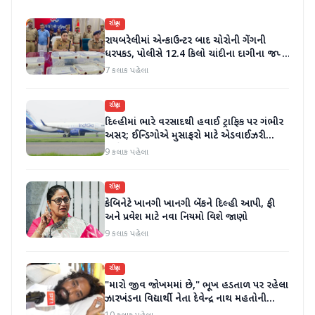
રાષ્ટ્રીય
રાયબરેલીમાં એન્કાઉન્ટર બાદ ચોરોની ગેંગની
ધરપકડ, પોલીસે 12.4 કિલો ચાંદીના દાગીના જપ્ત
કર્યા
7 કલાક પહેલા
રાષ્ટ્રીય
દિલ્હીમાં ભારે વરસાદથી હવાઈ ટ્રાફિક પર ગંભીર
અસર; ઈન્ડિગોએ મુસાફરો માટે એડવાઈઝરી
જાહેર કરી
9 કલાક પહેલા
રાષ્ટ્રીય
કેબિનેટે ખાનગી ખાનગી બેંકને દિલ્હી આપી, ફી
અને પ્રવેશ માટે નવા નિયમો વિશે જાણો
9 કલાક પહેલા
રાષ્ટ્રીય
"મારો જીવ જોખમમાં છે," ભૂખ હડતાળ પર રહેલા
ઝારખંડના વિદ્યાર્થી નેતા દેવેન્દ્ર નાથ મહતોની
તબિયત ખરાબ