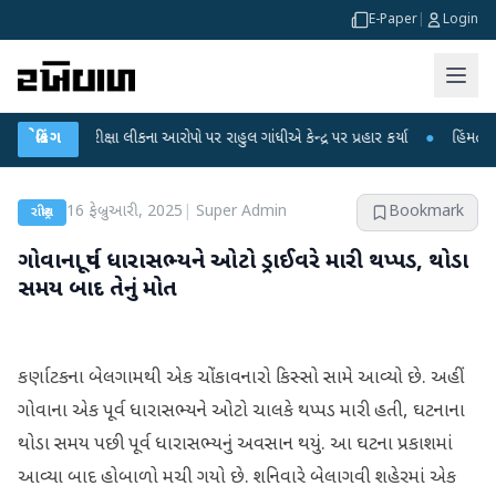
E-Paper
|
Login
 પરીક્ષા લીકના આરોપો પર રાહુલ ગાંધીએ કેન્દ્ર પર પ્રહાર કર્યા
બ્રેકિંગ
●
હિંમતનગરમાં રહસ્
16 ફેબ્રુઆરી, 2025
|
Super Admin
Bookmark
રાષ્ટ્રીય
ગોવાના પૂર્વ ધારાસભ્યને ઓટો ડ્રાઈવરે મારી થપ્પડ, થોડા
સમય બાદ તેનું મોત
કર્ણાટકના બેલગામથી એક ચોંકાવનારો કિસ્સો સામે આવ્યો છે. અહીં
ગોવાના એક પૂર્વ ધારાસભ્યને ઓટો ચાલકે થપ્પડ મારી હતી, ઘટનાના
થોડા સમય પછી પૂર્વ ધારાસભ્યનું અવસાન થયું. આ ઘટના પ્રકાશમાં
આવ્યા બાદ હોબાળો મચી ગયો છે. શનિવારે બેલાગવી શહેરમાં એક