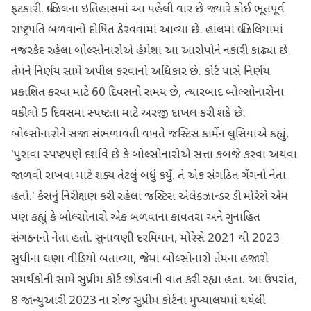
ફટકારી. બ્રાઝિલના ઇતિહાસમાં આ પહેલી વાર છે જ્યારે કોઈ ભૂતપૂર્વ
રાષ્ટ્રપતિ બળવાનો દોષિત ઠેરવવામાં આવ્યા છે. હાલમાં બ્રાઝિલિયામાં
નજરકેદ રહેલા બોલ્સોનારોએ હંમેશા આ આરોપોને નકારી કાઢ્યા છે.
તેમને નિર્ણય સામે અપીલ કરવાનો અધિકાર છે. કોર્ટ પાસે નિર્ણય
પ્રકાશિત કરવા માટે 60 દિવસનો સમય છે, ત્યારબાદ બોલ્સોનારોના
વકીલો 5 દિવસમાં સ્પષ્ટતા માટે અરજી દાખલ કરી શકે છે.
બોલ્સોનારોને સજા સંભળાવતી વખતે જસ્ટિસ કાર્મેન લુસિયાએ કહ્યું,
'પુરાવા સ્પષ્ટપણે દર્શાવે છે કે બોલ્સોનારોએ સત્તા કબજે કરવા અથવા
જાળવી રાખવા માટે શક્ય તેટલું બધું કર્યું. તે એક સંગઠિત ગેંગનો નેતા
હતો.' કેસનું નિરીક્ષણ કરી રહેલા જસ્ટિસ એલેક્ઝાન્ડર ડી મોરેસે એમ
પણ કહ્યું કે બોલ્સોનારો એક બળવાના કાવતરા અને ગુનાહિત
સંગઠનનો નેતા હતો. સુનાવણી દરમિયાન, મોરેસે 2021 થી 2023
સુધીના ઘણા વીડિયો બતાવ્યા, જેમાં બોલ્સોનારો તેમના હજારો
સમર્થકોની સામે સુપ્રીમ કોર્ટ છોડવાની વાત કરી રહ્યા હતા. આ ઉપરાંત,
8 જાન્યુઆરી 2023 ના રોજ સુપ્રીમ કોર્ટના મુખ્યાલયમાં થયેલી