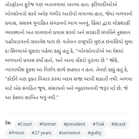
તોડફોડના ફૂટેજ પણ બતાવવામાં આવ્યા હતા. ફરિયાદીઓએ
બોલ્સોનારો સામે અનેક ગંભીર આરોપો લગાવ્યા હતા, જેમાં બળવાનો
પ્રયાસ, સશસ્ત્ર ગુનાહિત સંગઠનનો ભાગ બનવું, હિંસા દ્વારા લોકશાહી
વ્યવસ્થાનો અંત લાવવાનો પ્રયાસ કરવો અને સરકારી સંપત્તિને નુકસાન
પહોંચાડવાનો સમાવેશ થાય છે. વર્તમાન રાષ્ટ્રપતિ લુઇઝ ઇનાસિયો લુલા
દા સિલ્વાએ ચુકાદા પહેલા કહ્યું હતું કે, "બોલ્સોનારોએ આ દેશમાં
બળવાનો પ્રયાસ કર્યો હતો, અને આના સેંકડો પુરાવા છે." જોકે,
ન્યાયાધીશ ફુક્સ આ નિર્ણય સાથે સહમત ન હતા. તેમણે કહ્યું હતું કે,
"કોઈને પણ ફક્ત વિચાર કરવા બદલ સજા આપી શકાતી નથી. બળવા
માટે એક સંગઠિત જૂથ, સંસાધનો અને વ્યૂહરચનાની જરૂર પડે છે, જે
આ કેસમાં સાબિત થયું નથી."
ટેગ્સ:
#
Court
#
former
#
president
#
Trial
#
Brazil
#
Prison
#
27 years
#
sentence
#
guilty