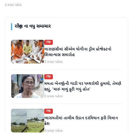
6 કલાક પહેલા
રાષ્ટ્રીય
ના વધુ સમાચાર
રાષ્ટ્રીય
વારાણસીમાં સીએમ યોગીના ડ્રીમ પ્રોજેક્ટનો
શિલાન્યાસ સમારોહ
3 કલાક પહેલા
રાષ્ટ્રીય
મમતા બેનર્જીની ગાડી પર પથ્થરોથી હુમલો, તેમણે
કહ્યું, 'મારું માથું ફૂટી ગયું હોત'
3 કલાક પહેલા
રાષ્ટ્રીય
બારામતીમાં તાલીમ ઉડાન દરમિયાન ફરી વિમાન
ક્રેશ
4 કલાક પહેલા