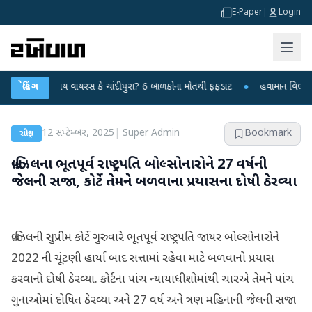
E-Paper
|
Login
રહસ્યમય વાયરસ કે ચાંદીપુરા? 6 બાળકોના મોતથી ફફડાટ
બ્રેકિંગ
●
હવામાન વિભાગે 18 રાજ્ય
12 સપ્ટેમ્બર, 2025
|
Super Admin
Bookmark
રાષ્ટ્રીય
બ્રાઝિલના ભૂતપૂર્વ રાષ્ટ્રપતિ બોલ્સોનારોને 27 વર્ષની
જેલની સજા, કોર્ટે તેમને બળવાના પ્રયાસના દોષી ઠેરવ્યા
બ્રાઝિલની સુપ્રીમ કોર્ટે ગુરુવારે ભૂતપૂર્વ રાષ્ટ્રપતિ જાયર બોલ્સોનારોને
2022 ની ચૂંટણી હાર્યા બાદ સત્તામાં રહેવા માટે બળવાનો પ્રયાસ
કરવાનો દોષી ઠેરવ્યા. કોર્ટના પાંચ ન્યાયાધીશોમાંથી ચારએ તેમને પાંચ
ગુનાઓમાં દોષિત ઠેરવ્યા અને 27 વર્ષ અને ત્રણ મહિનાની જેલની સજા