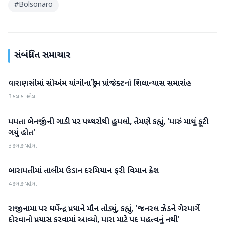
#
Bolsonaro
સંબંધિત સમાચાર
વારાણસીમાં સીએમ યોગીના ડ્રીમ પ્રોજેક્ટનો શિલાન્યાસ સમારોહ
રાષ્ટ્રીય
3 કલાક પહેલા
મમતા બેનર્જીની ગાડી પર પથ્થરોથી હુમલો, તેમણે કહ્યું, 'મારું માથું ફૂટી
રાષ્ટ્રીય
ગયું હોત'
3 કલાક પહેલા
બારામતીમાં તાલીમ ઉડાન દરમિયાન ફરી વિમાન ક્રેશ
રાષ્ટ્રીય
4 કલાક પહેલા
રાજીનામા પર ધર્મેન્દ્ર પ્રધાને મૌન તોડ્યું, કહ્યું, 'જનરલ ઝેડને ગેરમાર્ગે
રાષ્ટ્રીય
દોરવાનો પ્રયાસ કરવામાં આવ્યો, મારા માટે પદ મહત્વનું નથી'