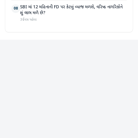
SBI માં 12 મહિનાની FD પર કેટલું વ્યાજ મળશે, વરિષ્ઠ નાગરિકોને
08
શું લાભ મળે છે?
3 દિવસ પહેલા