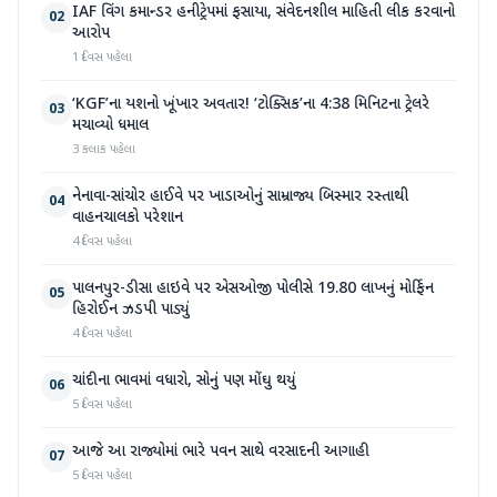
IAF વિંગ કમાન્ડર હનીટ્રેપમાં ફસાયા, સંવેદનશીલ માહિતી લીક કરવાનો
02
આરોપ
1 દિવસ પહેલા
‘KGF’ના યશનો ખૂંખાર અવતાર! ‘ટોક્સિક’ના 4:38 મિનિટના ટ્રેલરે
03
મચાવ્યો ધમાલ
3 કલાક પહેલા
નેનાવા-સાંચોર હાઈવે પર ખાડાઓનું સામ્રાજ્ય બિસ્માર રસ્તાથી
04
વાહનચાલકો પરેશાન
4 દિવસ પહેલા
પાલનપુર-ડીસા હાઇવે પર એસઓજી પોલીસે 19.80 લાખનું મોર્ફિન
05
હિરોઈન ઝડપી પાડ્યું
4 દિવસ પહેલા
ચાંદીના ભાવમાં વધારો, સોનું પણ મોંઘુ થયું
06
5 દિવસ પહેલા
આજે આ રાજ્યોમાં ભારે પવન સાથે વરસાદની આગાહી
07
5 દિવસ પહેલા