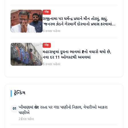
રાષ્ટ્રીય
રાજીનામા પર ધર્મેન્દ્ર પ્રધાને મૌન તોડ્યું, કહ્યું,
'જનરલ ઝેડને ગેરમાર્ગે દોરવાનો પ્રયાસ કરવામાં
આવ્યો, મારા માટે પદ મહત્વનું નથી'
6 કલાક પહેલા
રાષ્ટ્રીય
મહારાષ્ટ્રમાં દૂધના ભાવમાં ₹2નો વધારો થયો છે,
નવા દર 11 ઓગસ્ટથી અમલમાં
8 કલાક પહેલા
ટ્રેન્ડિંગ
ખીમાણામાં જાહેર રસ્તા પર ગંદા પાણીનો નિકાલ, વેપારીઓ આકરા
01
પાણીએ
2 દિવસ પહેલા