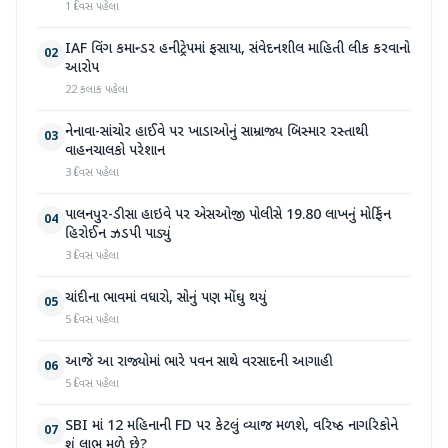
1 દિવસ પહેલા
IAF વિંગ કમાન્ડર હનીટ્રેપમાં ફસાયા, સંવેદનશીલ માહિતી લીક કરવાનો
02
આરોપ
22 કલાક પહેલા
નેનાવા-સાંચોર હાઈવે પર ખાડાઓનું સામ્રાજ્ય બિસ્માર રસ્તાથી
03
વાહનચાલકો પરેશાન
3 દિવસ પહેલા
પાલનપુર-ડીસા હાઇવે પર એસઓજી પોલીસે 19.80 લાખનું મોર્ફિન
04
હિરોઈન ઝડપી પાડ્યું
3 દિવસ પહેલા
ચાંદીના ભાવમાં વધારો, સોનું પણ મોંઘુ થયું
05
5 દિવસ પહેલા
આજે આ રાજ્યોમાં ભારે પવન સાથે વરસાદની આગાહી
06
5 દિવસ પહેલા
SBI માં 12 મહિનાની FD પર કેટલું વ્યાજ મળશે, વરિષ્ઠ નાગરિકોને
07
શું લાભ મળે છે?