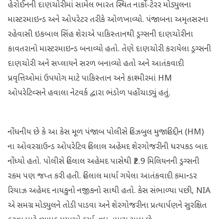
હેરોઈનની દાણચોરીમાં સામેલ ભારત સ્થિત નાર્કો-ટેરર મોડ્યુલના
માસ્ટરમાઇન્ડ અને ઓપરેટર તરીકે ઓળખાવ્યો. પંજાબના અમૃતસરના
રહેવાસી ઇકબાલ સિંહ શેરાએ પાકિસ્તાનથી ડ્રગ્સની દાણચોરીના
કાવતરાનો માસ્ટરમાઇન્ડ બનાવ્યો હતો. તેણે દાણચોરી કરાયેલા ડ્રગ્સની
દાણચોરી અને સપ્લાયને સરળ બનાવ્યો હતો અને આતંકવાદી
પ્રવૃત્તિઓમાં ઉપયોગ માટે પાકિસ્તાન અને કાશ્મીરમાં HM
ઓપરેટિવ્સને હવાલા નેટવર્ક દ્વારા ભંડોળ પહોંચાડ્યું હતું.
નોંધનીય છે કે આ કેસ મૂળ પંજાબ પોલીસે હિઝબુલ મુજાહિદ્દીન (HM)
ના ઓવરગ્રાઉન્ડ ઓપરેટિવ હિલાલ અહેમદ શેરગોજરીની ધરપકડ બાદ
નોંધ્યો હતો. પોલીસે હિલાલ અહેમદ પાસેથી ₹2.9 મિલિયનની ડ્રગ્સની
રકમ પણ જપ્ત કરી હતી. હિલાલ માર્યા ગયેલા આતંકવાદી કમાન્ડર
રિયાઝ અહેમદ નાયકુનો નજીકનો સાથી હતો. કેસ સંભાળ્યા પછી, NIA
એ સમગ્ર મોડ્યુલને તોડી પાડવા અને શેરગોજરીના પ્રત્યાર્પણને સુરક્ષિત