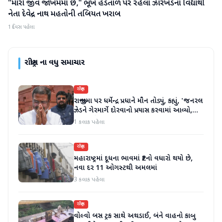
"મારો જીવ જોખમમાં છે," ભૂખ હડતાળ પર રહેલા ઝારખંડના વિદ્યાર્થી
રાષ્ટ્રીય
નેતા દેવેન્દ્ર નાથ મહતોની તબિયત ખરાબ
1 દિવસ પહેલા
રાષ્ટ્રીય
ના વધુ સમાચાર
રાષ્ટ્રીય
રાજીનામા પર ધર્મેન્દ્ર પ્રધાને મૌન તોડ્યું, કહ્યું, 'જનરલ
ઝેડને ગેરમાર્ગે દોરવાનો પ્રયાસ કરવામાં આવ્યો,
મારા માટે પદ મહત્વનું નથી'
1 કલાક પહેલા
રાષ્ટ્રીય
મહારાષ્ટ્રમાં દૂધના ભાવમાં ₹2નો વધારો થયો છે,
નવા દર 11 ઓગસ્ટથી અમલમાં
3 કલાક પહેલા
રાષ્ટ્રીય
વોલ્વો બસ ટ્રક સાથે અથડાઈ, બંને વાહનો કાબુ