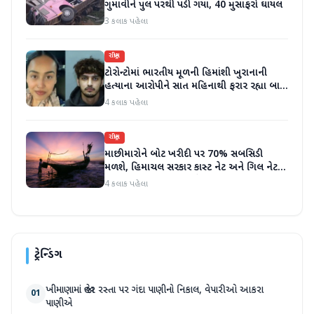
ગુમાવીને પુલ પરથી પડી ગયા, 40 મુસાફરો ઘાયલ
3 કલાક પહેલા
રાષ્ટ્રીય
ટોરોન્ટોમાં ભારતીય મૂળની હિમાંશી ખુરાનાની
હત્યાના આરોપીને સાત મહિનાથી ફરાર રહ્યા બાદ
ધરપકડ કરવામાં આવી
4 કલાક પહેલા
રાષ્ટ્રીય
માછીમારોને બોટ ખરીદી પર 70% સબસિડી
મળશે, હિમાચલ સરકાર કાસ્ટ નેટ અને ગિલ નેટ
પર 90% સબસિડી આપશે
4 કલાક પહેલા
ટ્રેન્ડિંગ
ખીમાણામાં જાહેર રસ્તા પર ગંદા પાણીનો નિકાલ, વેપારીઓ આકરા
01
પાણીએ