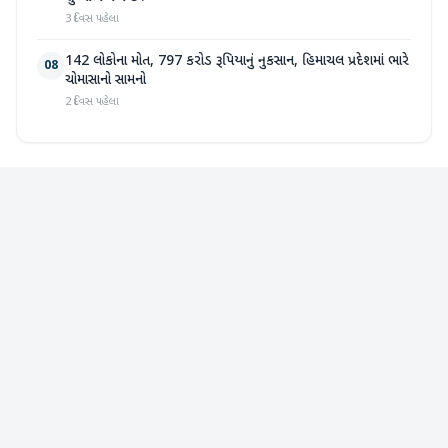
3 દિવસ પહેલા
142 લોકોના મોત, 797 કરોડ રૂપિયાનું નુકસાન, હિમાચલ પ્રદેશમાં ભારે
08
ચોમાસાનો સામનો
2 દિવસ પહેલા