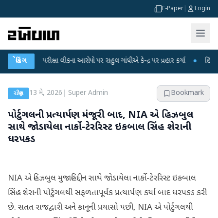
E-Paper
|
Login
ET પરીક્ષા લીકના આરોપો પર રાહુલ ગાંધીએ કેન્દ્ર પર પ્રહાર કર્યા
બ્રેકિંગ
●
હિંમતનગરમાં ર
13 મે, 2026
|
Super Admin
Bookmark
રાષ્ટ્રીય
પોર્ટુગલની પ્રત્યાર્પણ મંજૂરી બાદ, NIA એ હિઝબુલ
સાથે જોડાયેલા નાર્કો-ટેરરિસ્ટ ઇકબાલ સિંહ શેરાની
ધરપકડ
NIA એ હિઝબુલ મુજાહિદ્દીન સાથે જોડાયેલા નાર્કો-ટેરરિસ્ટ ઇકબાલ
સિંહ શેરાની પોર્ટુગલથી સફળતાપૂર્વક પ્રત્યાર્પણ કર્યા બાદ ધરપકડ કરી
છે. સતત રાજદ્વારી અને કાનૂની પ્રયાસો પછી, NIA એ પોર્ટુગલથી