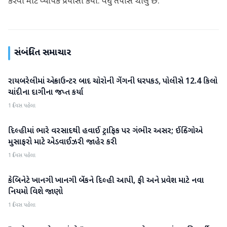
કરવા માટે વ્યાપક પ્રયાસો કર્યા. વધુ તપાસ ચાલુ છે.
સંબંધિત સમાચાર
રાયબરેલીમાં એન્કાઉન્ટર બાદ ચોરોની ગેંગની ધરપકડ, પોલીસે 12.4 કિલો
રાષ્ટ્રીય
ચાંદીના દાગીના જપ્ત કર્યા
1 દિવસ પહેલા
દિલ્હીમાં ભારે વરસાદથી હવાઈ ટ્રાફિક પર ગંભીર અસર; ઈન્ડિગોએ
રાષ્ટ્રીય
મુસાફરો માટે એડવાઈઝરી જાહેર કરી
1 દિવસ પહેલા
કેબિનેટે ખાનગી ખાનગી બેંકને દિલ્હી આપી, ફી અને પ્રવેશ માટે નવા
રાષ્ટ્રીય
નિયમો વિશે જાણો
1 દિવસ પહેલા