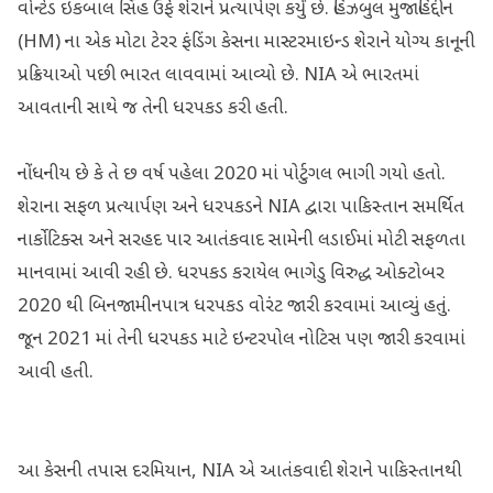
વોન્ટેડ ઇકબાલ સિંહ ઉર્ફે શેરાને પ્રત્યાર્પણ કર્યું છે. હિઝબુલ મુજાહિદ્દીન
(HM) ના એક મોટા ટેરર ફંડિંગ કેસના માસ્ટરમાઇન્ડ શેરાને યોગ્ય કાનૂની
પ્રક્રિયાઓ પછી ભારત લાવવામાં આવ્યો છે. NIA એ ભારતમાં
આવતાની સાથે જ તેની ધરપકડ કરી હતી.
નોંધનીય છે કે તે છ વર્ષ પહેલા 2020 માં પોર્ટુગલ ભાગી ગયો હતો.
શેરાના સફળ પ્રત્યાર્પણ અને ધરપકડને NIA દ્વારા પાકિસ્તાન સમર્થિત
નાર્કોટિક્સ અને સરહદ પાર આતંકવાદ સામેની લડાઈમાં મોટી સફળતા
માનવામાં આવી રહી છે. ધરપકડ કરાયેલ ભાગેડુ વિરુદ્ધ ઓક્ટોબર
2020 થી બિનજામીનપાત્ર ધરપકડ વોરંટ જારી કરવામાં આવ્યું હતું.
જૂન 2021 માં તેની ધરપકડ માટે ઇન્ટરપોલ નોટિસ પણ જારી કરવામાં
આવી હતી.
આ કેસની તપાસ દરમિયાન, NIA એ આતંકવાદી શેરાને પાકિસ્તાનથી