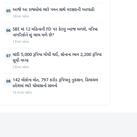
આજે આ રાજ્યોમાં ભારે પવન સાથે વરસાદની આગાહી
05
3 દિવસ પહેલા
SBI માં 12 મહિનાની FD પર કેટલું વ્યાજ મળશે, વરિષ્ઠ
06
નાગરિકોને શું લાભ મળે છે?
1 દિવસ પહેલા
ચાંદી 5,000 રૂપિયા મોંઘી થઈ, સોનાના ભાવ 2,200 રૂપિયા
07
સુધી વધ્યા
2 દિવસ પહેલા
142 લોકોના મોત, 797 કરોડ રૂપિયાનું નુકસાન, હિમાચલ
08
પ્રદેશમાં ભારે ચોમાસાનો સામનો
16 કલાક પહેલા