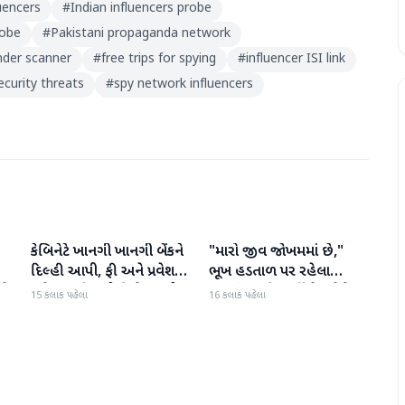
luencers
#
Indian influencers probe
robe
#
Pakistani propaganda network
under scanner
#
free trips for spying
#
influencer ISI link
ecurity threats
#
spy network influencers
કેબિનેટે ખાનગી ખાનગી બેંકને
"મારો જીવ જોખમમાં છે,"
રાષ્ટ્રીય
રાષ્ટ્રીય
દિલ્હી આપી, ફી અને પ્રવેશ
ભૂખ હડતાળ પર રહેલા
ટે
માટે નવા નિયમો વિશે જાણો
ઝારખંડના વિદ્યાર્થી નેતા દેવેન્દ્ર
15 કલાક પહેલા
16 કલાક પહેલા
નાથ મહતોની તબિયત ખરાબ