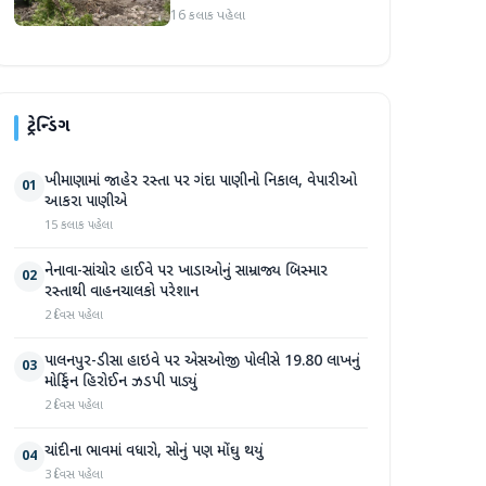
પ્રદેશમાં ભારે ચોમાસાનો સામનો
16 કલાક પહેલા
ટ્રેન્ડિંગ
ખીમાણામાં જાહેર રસ્તા પર ગંદા પાણીનો નિકાલ, વેપારીઓ
01
આકરા પાણીએ
15 કલાક પહેલા
નેનાવા-સાંચોર હાઈવે પર ખાડાઓનું સામ્રાજ્ય બિસ્માર
02
રસ્તાથી વાહનચાલકો પરેશાન
2 દિવસ પહેલા
પાલનપુર-ડીસા હાઇવે પર એસઓજી પોલીસે 19.80 લાખનું
03
મોર્ફિન હિરોઈન ઝડપી પાડ્યું
2 દિવસ પહેલા
ચાંદીના ભાવમાં વધારો, સોનું પણ મોંઘુ થયું
04
3 દિવસ પહેલા