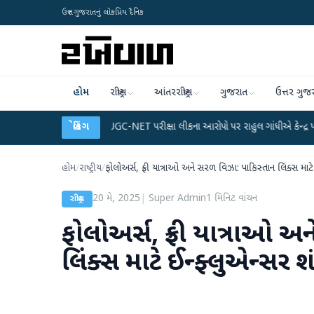
ઉત્તર ગુજરાતનું લોકપ્રિય દૈનિક
હોમ
રાષ્ટ્રીય
આંતરરાષ્ટ્રીય
ગુજરાત
ઉત્તર ગુજ
ેટા પ્લાન
●
UGC-NET પરીક્ષા લીકના આરોપો પર રાહુલ ગાંધીએ કેન્દ્ર પર પ્રહાર કર્યા
બ્રેકિંગ
હોમ
/
રાષ્ટ્રીય
/
ફોલોઅર્સ, ફ્રી યાત્રાઓ અને સરળ વિઝા: પાકિસ્તાન લિંક્સ માટે 
20 મે, 2025
|
Super Admin
1
મિનિટ વાંચન
રાષ્ટ્રીય
ફોલોઅર્સ, ફ્રી યાત્રાઓ અ
લિંક્સ માટે ઈન્ફ્લુએન્સર શં