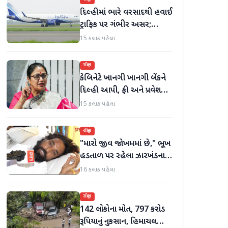
દિલ્હીમાં ભારે વરસાદથી હવાઈ
ટ્રાફિક પર ગંભીર અસર;
ઈન્ડિગોએ મુસાફરો માટે
15 કલાક પહેલા
એડવાઈઝરી જાહેર કરી
રાષ્ટ્રીય
કેબિનેટે ખાનગી ખાનગી બેંકને
દિલ્હી આપી, ફી અને પ્રવેશ
માટે નવા નિયમો વિશે જાણો
15 કલાક પહેલા
રાષ્ટ્રીય
"મારો જીવ જોખમમાં છે," ભૂખ
હડતાળ પર રહેલા ઝારખંડના
વિદ્યાર્થી નેતા દેવેન્દ્ર નાથ
16 કલાક પહેલા
મહતોની તબિયત ખરાબ
રાષ્ટ્રીય
142 લોકોના મોત, 797 કરોડ
રૂપિયાનું નુકસાન, હિમાચલ