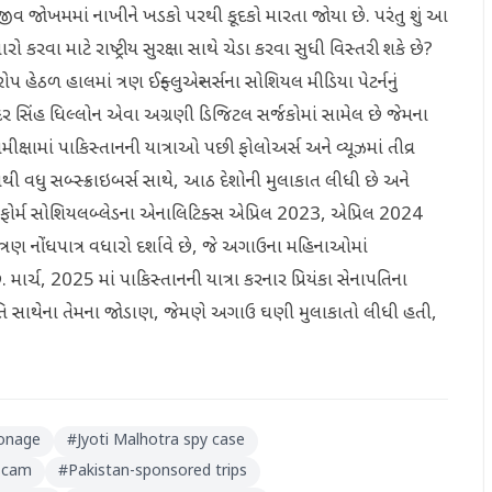
 જીવ જોખમમાં નાખીને ખડકો પરથી કૂદકો મારતા જોયા છે. પરંતુ શું આ
ારો કરવા માટે રાષ્ટ્રીય સુરક્ષા સાથે ચેડા કરવા સુધી વિસ્તરી શકે છે?
 હેઠળ હાલમાં ત્રણ ઈન્ફ્લુએન્સર્સના સોશિયલ મીડિયા પેટર્નનું
દેવિન્દર સિંહ ધિલ્લોન એવા અગ્રણી ડિજિટલ સર્જકોમાં સામેલ છે જેમના
ીક્ષામાં પાકિસ્તાનની યાત્રાઓ પછી ફોલોઅર્સ અને વ્યૂઝમાં તીવ્ર
ાખથી વધુ સબ્સ્ક્રાઇબર્સ સાથે, આઠ દેશોની મુલાકાત લીધી છે અને
્લેટફોર્મ સોશિયલબ્લેડના એનાલિટિક્સ એપ્રિલ 2023, એપ્રિલ 2024
ત ત્રણ નોંધપાત્ર વધારો દર્શાવે છે, જે અગાઉના મહિનાઓમાં
માર્ચ, 2025 માં પાકિસ્તાનની યાત્રા કરનાર પ્રિયંકા સેનાપતિના
્યોતિ સાથેના તેમના જોડાણ, જેમણે અગાઉ ઘણી મુલાકાતો લીધી હતી,
ionage
#
Jyoti Malhotra spy case
 scam
#
Pakistan-sponsored trips