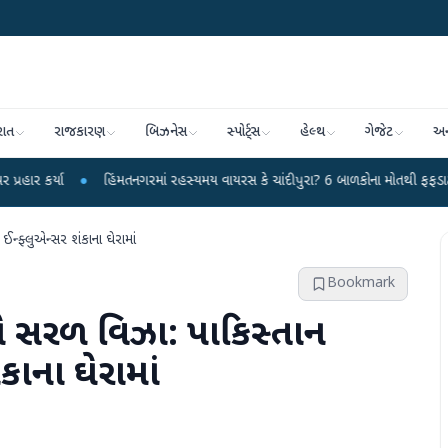
રાત
રાજકારણ
બિઝનેસ
સ્પોર્ટ્સ
હેલ્થ
ગેજેટ
અન
●
હિંમતનગરમાં રહસ્યમય વાયરસ કે ચાંદીપુરા? 6 બાળકોના મોતથી ફફડાટ
●
હવામ
ઈન્ફ્લુએન્સર શંકાના ઘેરામાં
Bookmark
ને સરળ વિઝા: પાકિસ્તાન
કાના ઘેરામાં