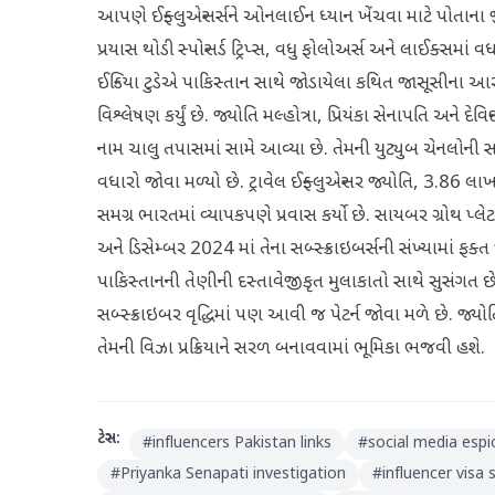
આપણે ઈન્ફ્લુએન્સર્સને ઓનલાઈન ધ્યાન ખેંચવા માટે પોતાના
પ્રયાસ થોડી સ્પોન્સર્ડ ટ્રિપ્સ, વધુ ફોલોઅર્સ અને લાઈક્સમાં વધ
ઈન્ડિયા ટુડેએ પાકિસ્તાન સાથે જોડાયેલા કથિત જાસૂસીના આરોપ
વિશ્લેષણ કર્યું છે. જ્યોતિ મલ્હોત્રા, પ્રિયંકા સેનાપતિ અને 
નામ ચાલુ તપાસમાં સામે આવ્યા છે. તેમની યુટ્યુબ ચેનલોની સમ
વધારો જોવા મળ્યો છે. ટ્રાવેલ ઈન્ફ્લુએન્સર જ્યોતિ, 3.86 લ
સમગ્ર ભારતમાં વ્યાપકપણે પ્રવાસ કર્યો છે. સાયબર ગ્રોથ પ
અને ડિસેમ્બર 2024 માં તેના સબ્સ્ક્રાઇબર્સની સંખ્યામાં ફક્
પાકિસ્તાનની તેણીની દસ્તાવેજીકૃત મુલાકાતો સાથે સુસંગત છે. 
સબ્સ્ક્રાઇબર વૃદ્ધિમાં પણ આવી જ પેટર્ન જોવા મળે છે. જ
તેમની વિઝા પ્રક્રિયાને સરળ બનાવવામાં ભૂમિકા ભજવી હશે.
ટેગ્સ:
#
influencers Pakistan links
#
social media esp
#
Priyanka Senapati investigation
#
influencer visa