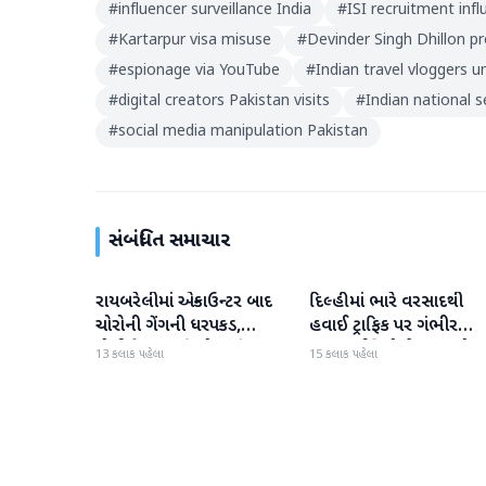
#
influencer surveillance India
#
ISI recruitment inf
#
Kartarpur visa misuse
#
Devinder Singh Dhillon p
#
espionage via YouTube
#
Indian travel vloggers 
#
digital creators Pakistan visits
#
Indian national s
#
social media manipulation Pakistan
સંબંધિત સમાચાર
રાયબરેલીમાં એન્કાઉન્ટર બાદ
દિલ્હીમાં ભારે વરસાદથી
રાષ્ટ્રીય
રાષ્ટ્રીય
ચોરોની ગેંગની ધરપકડ,
હવાઈ ટ્રાફિક પર ગંભીર
પોલીસે 12.4 કિલો ચાંદીના
અસર; ઈન્ડિગોએ મુસાફરો મા
13 કલાક પહેલા
15 કલાક પહેલા
દાગીના જપ્ત કર્યા
એડવાઈઝરી જાહેર કરી