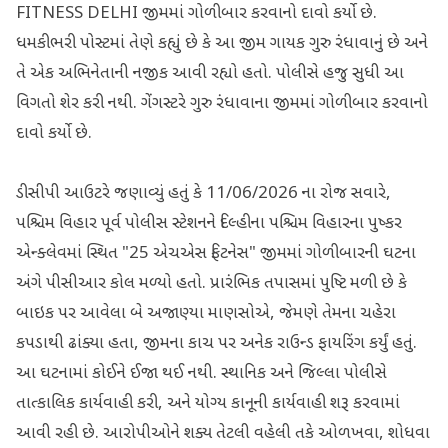
FITNESS DELHI જીમમાં ગોળીબાર કરવાનો દાવો કર્યો છે.
ધમકીભરી પોસ્ટમાં તેણે કહ્યું છે કે આ જીમ ગાયક ગુરુ રંધાવાનું છે અને
તે એક અભિનેતાની નજીક આવી રહ્યો હતો. પોલીસે હજુ સુધી આ
વિગતો શેર કરી નથી. ગેંગસ્ટરે ગુરુ રંધાવાના જીમમાં ગોળીબાર કરવાનો
દાવો કર્યો છે.
ડીસીપી આઉટરે જણાવ્યું હતું કે 11/06/2026 ના રોજ સવારે,
પશ્ચિમ વિહાર પૂર્વ પોલીસ સ્ટેશનને દિલ્હીના પશ્ચિમ વિહારના પુષ્કર
એન્ક્લેવમાં સ્થિત "25 એચએસ ફિટનેસ" જીમમાં ગોળીબારની ઘટના
અંગે પીસીઆર કોલ મળ્યો હતો. પ્રારંભિક તપાસમાં પુષ્ટિ મળી છે કે
બાઇક પર આવેલા બે અજાણ્યા માણસોએ, જેમણે તેમના ચહેરા
કપડાથી ઢાંક્યા હતા, જીમના કાચ પર અનેક રાઉન્ડ ફાયરિંગ કર્યું હતું.
આ ઘટનામાં કોઈને ઈજા થઈ નથી. સ્થાનિક અને જિલ્લા પોલીસે
તાત્કાલિક કાર્યવાહી કરી, અને યોગ્ય કાનૂની કાર્યવાહી શરૂ કરવામાં
આવી રહી છે. આરોપીઓને શક્ય તેટલી વહેલી તકે ઓળખવા, શોધવા