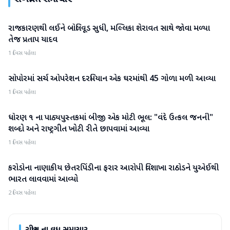
રાજકારણથી લઈને બોલિવૂડ સુધી, મલ્લિકા શેરાવત સાથે જોવા મળ્યા
રાષ્ટ્રીય
તેજ પ્રતાપ યાદવ
1 દિવસ પહેલા
સોપોરમાં સર્ચ ઓપરેશન દરમિયાન એક ઘરમાંથી 45 ગોળા મળી આવ્યા
રાષ્ટ્રીય
1 દિવસ પહેલા
ધોરણ ૧ ના પાઠ્યપુસ્તકમાં બીજી એક મોટી ભૂલ: "વંદે ઉત્કલ જનની"
રાષ્ટ્રીય
શબ્દો અને રાષ્ટ્રગીત ખોટી રીતે છાપવામાં આવ્યા
1 દિવસ પહેલા
કરોડોના નાણાકીય છેતરપિંડીના ફરાર આરોપી વિશાખા રાઠોડને યુએઈથી
રાષ્ટ્રીય
ભારત લાવવામાં આવ્યો
2 દિવસ પહેલા