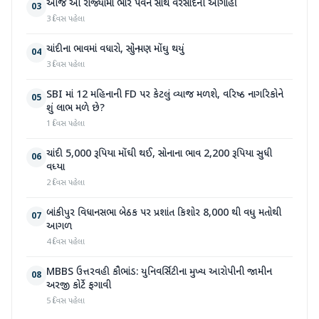
આજે આ રાજ્યોમાં ભારે પવન સાથે વરસાદની આગાહી
03
3 દિવસ પહેલા
ચાંદીના ભાવમાં વધારો, સોનું પણ મોંઘુ થયું
04
3 દિવસ પહેલા
SBI માં 12 મહિનાની FD પર કેટલું વ્યાજ મળશે, વરિષ્ઠ નાગરિકોને
05
શું લાભ મળે છે?
1 દિવસ પહેલા
ચાંદી 5,000 રૂપિયા મોંઘી થઈ, સોનાના ભાવ 2,200 રૂપિયા સુધી
06
વધ્યા
2 દિવસ પહેલા
બાંકીપુર વિધાનસભા બેઠક પર પ્રશાંત કિશોર 8,000 થી વધુ મતોથી
07
આગળ
4 દિવસ પહેલા
MBBS ઉત્તરવહી કૌભાંડ: યુનિવર્સિટીના મુખ્ય આરોપીની જામીન
08
અરજી કોર્ટે ફગાવી
5 દિવસ પહેલા