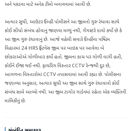
અને પકડવા માટે અનેક ટીમો બનાવવામાં આવી છે.
અત્યાર સુધી, આઉટર દિલ્હી પોલીસને આ જીમનો ગુરુ રંધાવા સાથે
કોઈ સીધો સંબંધ હોવાનું જાણવા મળ્યું નથી, ગેંગસ્ટરે દાવો કર્યો છે કે
આ જીમ ગુરુ રંધાવાનું છે. આજે વહેલી સવારે દિલ્હીના પશ્ચિમ
વિહારમાં 24 HRS ફિટનેસ જીમ પર બાઇક પર આવેલા બે
છોકરાઓએ ગોળીબાર કર્યો હતો. જીમના કાચ પર ગોળી વાગી હતી,
કોઈને ઈજા થઈ નથી. ફાયરિંગ વિસ્તાર CCTV રેન્જથી દૂર છે,
આગળના વિસ્તારોમાં CCTV તપાસવામાં આવી રહ્યા છે. પોલીસના
જણાવ્યા અનુસાર, અત્યાર સુધી આ જીમ સાથે ગુરુ રંધાવાનો કોઈ
સંબંધ સામે આવ્યો નથી. આ જીમ ટાગોર ગાર્ડનમાં રહેતા એક વ્યક્તિની
માલિકીનું છે.
સંબંધિત સમાચાર