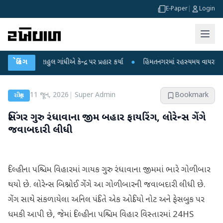
E-Paper
|
Login
રાહુલ ગાંધીએ કેન્દ્ર પર પ્રહાર કર્યા
બ્રેકિંગ
●
હિંમતનગરમાં રહસ્યમય વાયરસ કે ચાંદીપુરા
11 જૂન, 2026
|
Super Admin
Bookmark
રાષ્ટ્રીય
સિંગર ગુરુ રંધાવાના જીમ બહાર ફાયરિંગ, લોરેન્સ ગેંગે
જવાબદારી લીધી
દિલ્હીના પશ્ચિમ વિહારમાં ગાયક ગુરુ રંધાવાના જીમમાં ભારે ગોળીબાર
થયો છે. લોરેન્સ બિશ્નોઈ ગેંગે આ ગોળીબારની જવાબદારી લીધી છે.
ગેંગ સાથે સંકળાયેલા અનિલ પંડિતે એક ઓડિયો નોટ અને ફેસબુક પર
ધમકી આપી છે, જેમાં દિલ્હીના પશ્ચિમ વિહાર વિસ્તારમાં 24HS