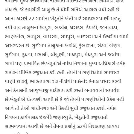
નર્મદાની મુખ્ય કેનાલમાંથી નીકળતી માઈનોર કેનાલોની કામગીરી હાલ
બંધ છે. જે કામગીરી ચાલુ છે તે ધીમી ગતિએ આગળ વધી રહી છે.
આના કારણે 22 ગામોના ખેડૂતોને ખેતી માટે સમયસર પાણી મળતું
નથી.વાવ તાલુકાના દેવપુરા, ભડવેલ, ધરાદરા, દેથળી, જાનાવાડા,
ભાણખોળ, સવપુરા, વાછરડા, રામપુરા, બાઇસરા અને ઈશ્વરીયા ગામો
અસરગ્રસ્ત છે. સુઈગામ તાલુકાના ખડોલ, કુંભારખા, સેડવ, બેણપ,
સુઈગામ, દુધવા, મસાલી, લીંબુણી, માધપુરા, મેઘપુરા અને જલોયા
ગામો પણ પ્રભાવિત છે.ખેડૂતોએ નર્મદા નિગમના મુખ્ય અધિકારી હર્ષદ
રાઠોડને મૌખિક રજૂઆત કરી હતી. તેમની માગણીઓમાં સમયસર
પાણી છોડવું, ભારતમાળા રોડ નીચેથી માઈનોર કેનાલ પસાર કરવી
અને કેનાલની આજુબાજુ માટીકામ કરી રસ્તો બનાવવાનો સમાવેશ
છે.ખેડૂતોએ ચેતવણી આપી છે કે જો તેમની માગણીઓનો ઉકેલ નહીં
આવે તો તેઓ ગાંધીનગર અને દિલ્હી સુધી રજૂઆત કરશે. નર્મદા
નિગમના કાર્યપાલક ઇજનેરે જણાવ્યું કે, ખેડૂતોની રજૂઆતો
સાંભળવામાં આવી છે અને તેમના પ્રશ્નોનું ઝડપી નિરાકરણ લાવવા