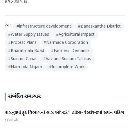
પ્રયત્નશીલ છે.
ટેગ્સ:
#
infrastructure development
#
Banaskantha District
#
Water Supply Issues
#
Agricultural Impact
#
Protest Plans
#
Narmada Corporation
#
Bharatmala Road
#
Farmers' Demands
#
Suigam Canal
#
Vav and Suigam Talukas
#
Narmada Nigam
#
Incomplete Work
સંબંધિત સમાચાર
પાલનપુરમાં ફૂડ વિભાગની લાલ આંખ:21 હોટેલ- રેસ્ટોરન્ટમાં સઘન ચેકિંગ
બનાસકાંઠા
1 દિવસ પહેલા