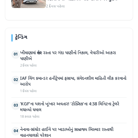
2 દિવસ પહેલા
ટ્રેન્ડિંગ
ખીમાણામાં જાહેર રસ્તા પર ગંદા પાણીનો નિકાલ, વેપારીઓ આકરા
01
પાણીએ
2 દિવસ પહેલા
IAF વિંગ કમાન્ડર હનીટ્રેપમાં ફસાયા, સંવેદનશીલ માહિતી લીક કરવાનો
02
આરોપ
1 દિવસ પહેલા
‘KGF’ના યશનો ખૂંખાર અવતાર! ‘ટોક્સિક’ના 4:38 મિનિટના ટ્રેલરે
03
મચાવ્યો ધમાલ
18 કલાક પહેલા
નેનાવા-સાંચોર હાઈવે પર ખાડાઓનું સામ્રાજ્ય બિસ્માર રસ્તાથી
04
વાહનચાલકો પરેશાન