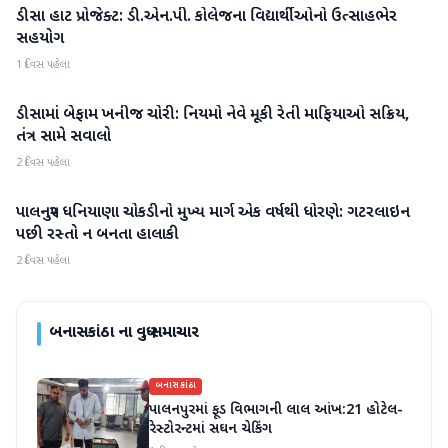
ડીસા હાટ પ્રોજેક્ટ: ડી.એન.પી. કોલેજના વિદ્યાર્થીઓનો ઉત્સાહભેર
બનાસકાંઠા
સહયોગ
1 દિવસ પહેલા
ડીસામાં બેફામ ખનીજ ચોરી: નિયમો નેવે મૂકી રેતી માફિયાઓ સક્રિય,
બનાસકાંઠા
તંત્ર સામે સવાલો
2 દિવસ પહેલા
પાલનપુર ધનિયાણા ચોકડીનો મુખ્ય માર્ગ એક વર્ષથી ધોરણે: ગટરલાઇન
બનાસકાંઠા
પછી રસ્તો ન બનતા હાલાકી
2 દિવસ પહેલા
બનાસકાંઠા
ના વધુ સમાચાર
બનાસકાંઠા
પાલનપુરમાં ફૂડ વિભાગની લાલ આંખ:21 હોટેલ-
રેસ્ટોરન્ટમાં સઘન ચેકિંગ