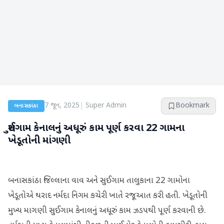
7 જૂન, 2025
|
Super Admin
Bookmark
બનાસકાંઠા
સુઈગામ કેનાલનું અધૂરું કામ પૂર્ણ કરવા 22 ગામના
ખેડૂતોની માંગણી
બનાસકાંઠા જિલ્લાના વાવ અને સુઈગામ તાલુકાના 22 ગામોના
ખેડૂતોએ થરાદ નર્મદા નિગમ કચેરી ખાતે રજૂઆત કરી હતી. ખેડૂતોની
મુખ્ય માગણી સુઈગામ કેનાલનું અધૂરું કામ ઝડપથી પૂર્ણ કરવાની છે.