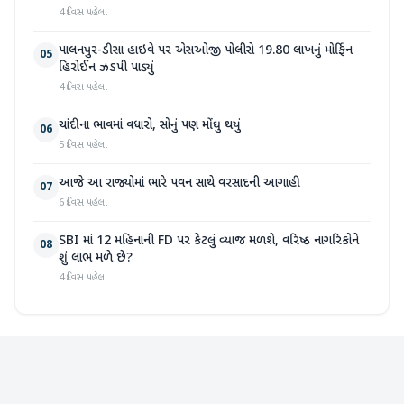
4 દિવસ પહેલા
પાલનપુર-ડીસા હાઇવે પર એસઓજી પોલીસે 19.80 લાખનું મોર્ફિન
05
હિરોઈન ઝડપી પાડ્યું
4 દિવસ પહેલા
ચાંદીના ભાવમાં વધારો, સોનું પણ મોંઘુ થયું
06
5 દિવસ પહેલા
આજે આ રાજ્યોમાં ભારે પવન સાથે વરસાદની આગાહી
07
6 દિવસ પહેલા
SBI માં 12 મહિનાની FD પર કેટલું વ્યાજ મળશે, વરિષ્ઠ નાગરિકોને
08
શું લાભ મળે છે?
4 દિવસ પહેલા