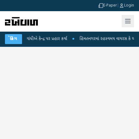
E-Paper
|
Login
ગાંધીએ કેન્દ્ર પર પ્રહાર કર્યા
બ્રેકિંગ
●
હિંમતનગરમાં રહસ્યમય વાયરસ કે ચાંદીપુરા? 6 બ