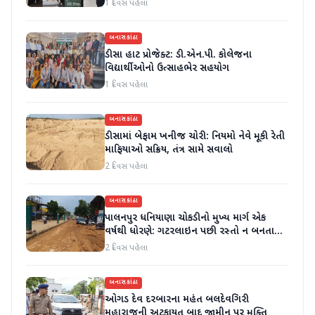
1 દિવસ પહેલા
બનાસકાંઠા
ડીસા હાટ પ્રોજેક્ટ: ડી.એન.પી. કોલેજના
વિદ્યાર્થીઓનો ઉત્સાહભેર સહયોગ
1 દિવસ પહેલા
બનાસકાંઠા
ડીસામાં બેફામ ખનીજ ચોરી: નિયમો નેવે મૂકી રેતી
માફિયાઓ સક્રિય, તંત્ર સામે સવાલો
2 દિવસ પહેલા
બનાસકાંઠા
પાલનપુર ધનિયાણા ચોકડીનો મુખ્ય માર્ગ એક
વર્ષથી ધોરણે: ગટરલાઇન પછી રસ્તો ન બનતા
હાલાકી
2 દિવસ પહેલા
બનાસકાંઠા
ઓગડ દેવ દરબારના મહંત બલદેવગિરી
મહારાજની અટકાયત બાદ જામીન પર મુક્તિ