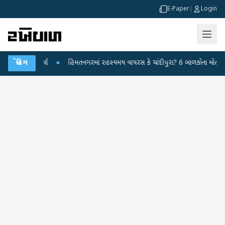
E-Paper
|
Login
ર કર્યા
બ્રેકિંગ
●
હિંમતનગરમાં રહસ્યમય વાયરસ કે ચાંદીપુરા? 6 બાળકોના મોતથી ફફડાટ
●