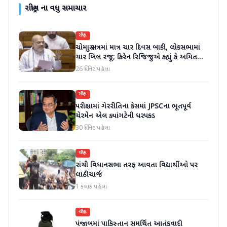
રાષ્ટ્રીય
ના વધુ સમાચાર
રાષ્ટ્રીય
ચોમાસુ સત્રમાં માત્ર ચાર દિવસ બાકી, લોકસભામાં
ચાર બિલ રજૂ; કિરેન રિજિજુએ કહ્યું કે અમિત
શાહ ચર્ચા પછી જવાબ આપશે
26 મિનિટ પહેલા
રાષ્ટ્રીય
પરીક્ષામાં ગેરરીતિના કેસમાં JPSCના ભૂતપૂર્વ
ચેરમેન એલ ક્યાંગટેની ધરપકડ
30 મિનિટ પહેલા
રાષ્ટ્રીય
રાંચી વિધાનસભા તરફ આવતા વિદ્યાર્થીઓ પર
લાઠીચાર્જ
1 કલાક પહેલા
રાષ્ટ્રીય
પંજાબમાં પાકિસ્તાન સમર્થિત આતંકવાદી