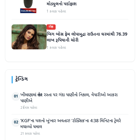
મોડ્યુલનો પર્દાફાશ
1 કલાક પહેલા
રાષ્ટ્રીય
બિગ બોસ ફેમ લોપામુદ્રા રાઉતના ઘરમાંથી 76.39
લાખ રૂપિયાની ચોરી
1 કલાક પહેલા
ટ્રેન્ડિંગ
ખીમાણામાં જાહેર રસ્તા પર ગંદા પાણીનો નિકાલ, વેપારીઓ આકરા
01
પાણીએ
2 દિવસ પહેલા
‘KGF’ના યશનો ખૂંખાર અવતાર! ‘ટોક્સિક’ના 4:38 મિનિટના ટ્રેલરે
02
મચાવ્યો ધમાલ
21 કલાક પહેલા