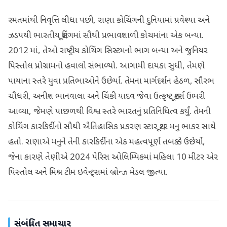
રમતમાંથી નિવૃત્તિ લીધા પછી, રાણા કોચિંગની દુનિયામાં પ્રવેશ્યા અને
ઝડપથી ભારતીય શૂટિંગમાં સૌથી પ્રભાવશાળી કોચમાંના એક બન્યા.
2012 માં, તેઓ રાષ્ટ્રીય કોચિંગ સિસ્ટમનો ભાગ બન્યા અને જુનિયર
પિસ્તોલ પ્રોગ્રામનો હવાલો સંભાળ્યો. આગામી દાયકા સુધી, તેમણે
પાયાના સ્તરે યુવા પ્રતિભાઓને ઉછેર્યા. તેમના માર્ગદર્શન હેઠળ, સૌરભ
ચૌધરી, અનીશ ભાનવાલા અને ચિંકી યાદવ જેવા ઉત્કૃષ્ટ શૂટર્સ ઉભરી
આવ્યા, જેમણે પાછળથી વિશ્વ સ્તરે ભારતનું પ્રતિનિધિત્વ કર્યું. તેમની
કોચિંગ કારકિર્દીનો સૌથી ઐતિહાસિક પ્રકરણ સ્ટાર શૂટર મનુ ભાકર સાથે
હતો. રાણાએ મનુને તેની કારકિર્દીના એક મહત્વપૂર્ણ તબક્કે ઉછેર્યો,
જેના કારણે તેણીએ 2024 પેરિસ ઓલિમ્પિકમાં મહિલા 10 મીટર એર
પિસ્તોલ અને મિશ્ર ટીમ ઇવેન્ટ્સમાં બ્રોન્ઝ મેડલ જીત્યા.
સંબંધિત સમાચાર