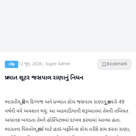
12 જૂન, 2026
|
Super Admin
Bookmark
રાષ્ટ્રીય
પ્રખ્યાત શૂટર જસપાલ રાણાનું નિધન
ભારતીય શૂટિંગ દિગ્ગજ અને પ્રખ્યાત કોચ જસપાલ રાણાનું શુક્રવારે 49
વર્ષની વયે અવસાન થયું. આ અઠવાડિયાની શરૂઆતમાં તેમની તબિયત
અચાનક બગડતા તેમને હોસ્પિટલમાં દાખલ કરવામાં આવ્યા હતા.
ભારતના પિસ્તોલ શૂટર્સ માટે હાઇ-પર્ફોર્મન્સ કોચ તરીકે કામ કરતા રાણા,