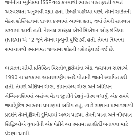
જર્મનીના મ્યુનિકમાં ISSF વર્લ્ડ કપમાંથી ભારત પરત ફરતી વખતે
અસ્વસ્થતા અનુભવી રહ્યા હતા. દિલ્હી પહોંચ્યા પછી, તેમને સાકેતની
મેક્સ હોસ્પિટલમાં દાખલ કરવામાં આવ્યા હતા, જ્યાં તેમની સારવાર
કરવામાં આવી હતી. નેશનલ રાઇફલ એસોસિએશન ઓફ ઇન્ડિયા
(NRAI) એ 12 જૂને તેમના મૃત્યુની પુષ્ટિ કરી હતી. તેમના નિધનના
સમાચારથી રમતગમત જગતમાં શોકની લહેર ફેલાઈ ગઈ છે.
ભારતના સૌથી પ્રતિષ્ઠિત પિસ્તોલ શૂટરોમાંના એક, જસપાલ રાણાએ
1990 ના દાયકામાં આંતરરાષ્ટ્રીય સ્તરે પોતાની જાતને સ્થાપિત કરી
હતી. તેમણે એશિયન ગેમ્સ, કોમનવેલ્થ ગેમ્સ અને એશિયન
ચેમ્પિયનશિપમાં અસંખ્ય મેડલ જીતીને દેશનું ગૌરવ વધાર્યું. એક સમયે
જ્યારે શૂટિંગ ભારતમાં પ્રમાણમાં અપ્રિય હતું, ત્યારે રાણાના પ્રભાવશાળી
પ્રદર્શને તેમને શૂટિંગની દુનિયામાં અલગ પાડ્યા. તેમની યાત્રા અને નોંધપાત્ર
સિદ્ધિઓએ યુવાનોની એક પેઢીને આ રમતમાં કારકિર્દી બનાવવા માટે
પ્રેરણા આપી.