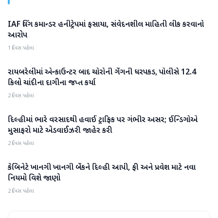
IAF વિંગ કમાન્ડર હનીટ્રેપમાં ફસાયા, સંવેદનશીલ માહિતી લીક કરવાનો
રાષ્ટ્રીય
આરોપ
1 દિવસ પહેલા
રાયબરેલીમાં એન્કાઉન્ટર બાદ ચોરોની ગેંગની ધરપકડ, પોલીસે 12.4
રાષ્ટ્રીય
કિલો ચાંદીના દાગીના જપ્ત કર્યા
2 દિવસ પહેલા
દિલ્હીમાં ભારે વરસાદથી હવાઈ ટ્રાફિક પર ગંભીર અસર; ઈન્ડિગોએ
રાષ્ટ્રીય
મુસાફરો માટે એડવાઈઝરી જાહેર કરી
2 દિવસ પહેલા
કેબિનેટે ખાનગી ખાનગી બેંકને દિલ્હી આપી, ફી અને પ્રવેશ માટે નવા
રાષ્ટ્રીય
નિયમો વિશે જાણો
2 દિવસ પહેલા