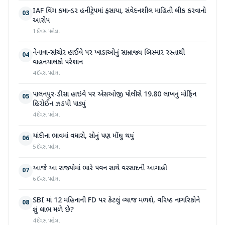
IAF વિંગ કમાન્ડર હનીટ્રેપમાં ફસાયા, સંવેદનશીલ માહિતી લીક કરવાનો
03
આરોપ
1 દિવસ પહેલા
નેનાવા-સાંચોર હાઈવે પર ખાડાઓનું સામ્રાજ્ય બિસ્માર રસ્તાથી
04
વાહનચાલકો પરેશાન
4 દિવસ પહેલા
પાલનપુર-ડીસા હાઇવે પર એસઓજી પોલીસે 19.80 લાખનું મોર્ફિન
05
હિરોઈન ઝડપી પાડ્યું
4 દિવસ પહેલા
ચાંદીના ભાવમાં વધારો, સોનું પણ મોંઘુ થયું
06
5 દિવસ પહેલા
આજે આ રાજ્યોમાં ભારે પવન સાથે વરસાદની આગાહી
07
6 દિવસ પહેલા
SBI માં 12 મહિનાની FD પર કેટલું વ્યાજ મળશે, વરિષ્ઠ નાગરિકોને
08
શું લાભ મળે છે?
4 દિવસ પહેલા