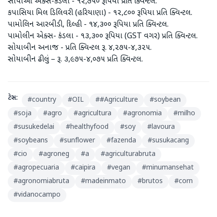
સીપીઓ એક્સ-કંડલા - ૧૨,૭૫૦ રૂપિયા પ્રતિ ક્વિન્ટલ.
કપાસિયા મિલ ડિલિવરી (હરિયાણા) - ૧૨,૮૦૦ રૂપિયા પ્રતિ ક્વિન્ટલ.
પામોલિન આરબીડી, દિલ્હી - ૧૪,૩૦૦ રૂપિયા પ્રતિ ક્વિન્ટલ.
પામોલીન એક્સ- કંડલા - ૧૩,૩૦૦ રૂપિયા (GST વગર) પ્રતિ ક્વિન્ટલ.
સોયાબીન અનાજ - પ્રતિ ક્વિન્ટલ રૂ. ૪,૨૭૫-૪,૩૨૫.
સોયાબીન ઢીલું – રૂ. ૩,૯૭૫-૪,૦૭૫ પ્રતિ ક્વિન્ટલ.
ટેગ્સ:
#
country
#
OIL
#
#Agriculture
#
soybean
#
soja
#
agro
#
agricultura
#
agronomia
#
milho
#
susukedelai
#
healthyfood
#
soy
#
lavoura
#
soybeans
#
sunflower
#
fazenda
#
susukacang
#
cio
#
agroneg
#
a
#
agriculturabruta
#
agropecuaria
#
caipira
#
vegan
#
minumansehat
#
agronomiabruta
#
madeinmato
#
brutos
#
corn
#
vidanocampo