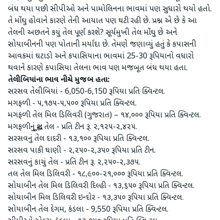
બંધ થયા પછી સીપીઓ અને પામોલિનના ભાવમાં પણ સુધારો થયો હતો.
તે મોંઘુ હોવાને કારણે તેની આયાત પણ ઘટી રહી છે. પ્રશ્ન એ છે કે આ
તેલની અછતને કયું તેલ પૂર્ણ કરશે? સૂર્યમુખી તેલ મોંઘુ છે અને
સોયાબીનની પણ પોતાની મર્યાદા છે. તેમણે જણાવ્યું હતું કે કપાસની
આવકમાં ઘટાડો અને કપાસિયાના ભાવમાં 25-30 રૂપિયાનો વધારો
થવાને કારણે કપાસિયા તેલના ભાવ પણ મજબૂત બંધ થયા હતા.
તેલીબિયાંના ભાવ નીચે મુજબ હતા:
સરસવ તેલીબિયાં - 6,050-6,150 રૂપિયા પ્રતિ ક્વિન્ટલ.
મગફળી - ૫,૧૭૫-૫,૫૦૦ રૂપિયા પ્રતિ ક્વિન્ટલ.
મગફળી તેલ મિલ ડિલિવરી (ગુજરાત) – ૧૪,૦૦૦ રૂપિયા પ્રતિ ક્વિન્ટલ.
મગફળીનું શુદ્ધ તેલ - પ્રતિ ટીન રૂ. ૨,૧૨૫-૨,૪૨૫.
સરસવનું તેલ દાદરી - ૧૩,૧૦૦ રૂપિયા પ્રતિ ક્વિન્ટલ.
સરસવ પાકી ઘાણી - ૨,૨૫૦-૨,૩૫૦ રૂપિયા પ્રતિ ટીન.
સરસવનું કાચું તેલ - પ્રતિ ટીન રૂ. ૨,૨૫૦-૨,૩૭૫.
તલ તેલ મિલ ડિલિવરી - ૧૮,૯૦૦-૨૧,૦૦૦ રૂપિયા પ્રતિ ક્વિન્ટલ.
સોયાબીન તેલ મિલ ડિલિવરી દિલ્હી - ૧૩,૬૫૦ રૂપિયા પ્રતિ ક્વિન્ટલ.
સોયાબીન મિલ ડિલિવરી ઇન્દોર - ૧૩,૩૫૦ રૂપિયા પ્રતિ ક્વિન્ટલ.
સોયાબીન તેલ દેગમ, કંડલા - 9,550 રૂપિયા પ્રતિ ક્વિન્ટલ.