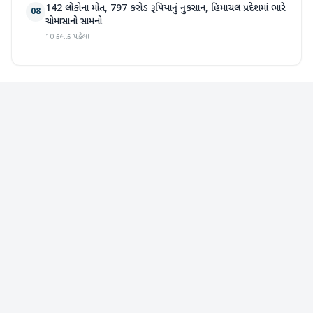
142 લોકોના મોત, 797 કરોડ રૂપિયાનું નુકસાન, હિમાચલ પ્રદેશમાં ભારે
08
ચોમાસાનો સામનો
10 કલાક પહેલા