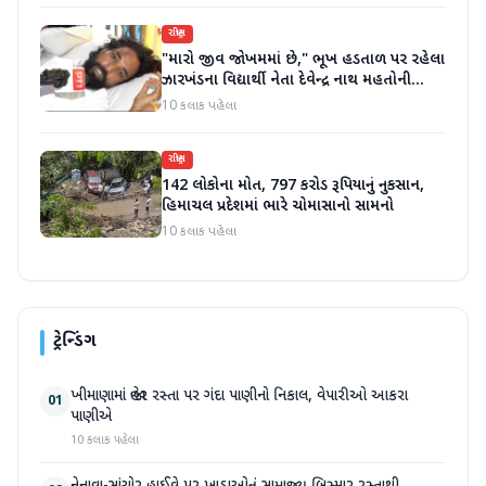
રાષ્ટ્રીય
"મારો જીવ જોખમમાં છે," ભૂખ હડતાળ પર રહેલા
ઝારખંડના વિદ્યાર્થી નેતા દેવેન્દ્ર નાથ મહતોની
તબિયત ખરાબ
10 કલાક પહેલા
રાષ્ટ્રીય
142 લોકોના મોત, 797 કરોડ રૂપિયાનું નુકસાન,
હિમાચલ પ્રદેશમાં ભારે ચોમાસાનો સામનો
10 કલાક પહેલા
ટ્રેન્ડિંગ
ખીમાણામાં જાહેર રસ્તા પર ગંદા પાણીનો નિકાલ, વેપારીઓ આકરા
01
પાણીએ
10 કલાક પહેલા