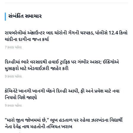
સંબંધિત સમાચાર
રાયબરેલીમાં એન્કાઉન્ટર બાદ ચોરોની ગેંગની ધરપકડ, પોલીસે 12.4 કિલો
રાષ્ટ્રીય
ચાંદીના દાગીના જપ્ત કર્યા
7 કલાક પહેલા
દિલ્હીમાં ભારે વરસાદથી હવાઈ ટ્રાફિક પર ગંભીર અસર; ઈન્ડિગોએ
રાષ્ટ્રીય
મુસાફરો માટે એડવાઈઝરી જાહેર કરી
9 કલાક પહેલા
કેબિનેટે ખાનગી ખાનગી બેંકને દિલ્હી આપી, ફી અને પ્રવેશ માટે નવા
રાષ્ટ્રીય
નિયમો વિશે જાણો
9 કલાક પહેલા
"મારો જીવ જોખમમાં છે," ભૂખ હડતાળ પર રહેલા ઝારખંડના વિદ્યાર્થી
રાષ્ટ્રીય
નેતા દેવેન્દ્ર નાથ મહતોની તબિયત ખરાબ