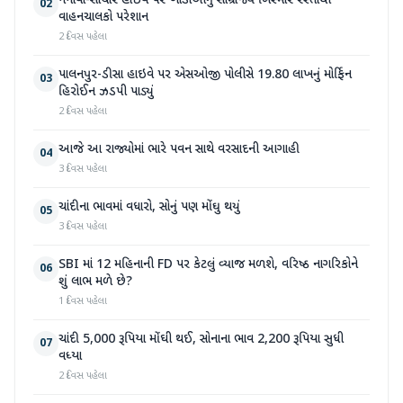
નેનાવા-સાંચોર હાઈવે પર ખાડાઓનું સામ્રાજ્ય બિસ્માર રસ્તાથી
02
વાહનચાલકો પરેશાન
2 દિવસ પહેલા
પાલનપુર-ડીસા હાઇવે પર એસઓજી પોલીસે 19.80 લાખનું મોર્ફિન
03
હિરોઈન ઝડપી પાડ્યું
2 દિવસ પહેલા
આજે આ રાજ્યોમાં ભારે પવન સાથે વરસાદની આગાહી
04
3 દિવસ પહેલા
ચાંદીના ભાવમાં વધારો, સોનું પણ મોંઘુ થયું
05
3 દિવસ પહેલા
SBI માં 12 મહિનાની FD પર કેટલું વ્યાજ મળશે, વરિષ્ઠ નાગરિકોને
06
શું લાભ મળે છે?
1 દિવસ પહેલા
ચાંદી 5,000 રૂપિયા મોંઘી થઈ, સોનાના ભાવ 2,200 રૂપિયા સુધી
07
વધ્યા
2 દિવસ પહેલા