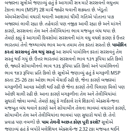
બજારના સૂત્રોએ જણાવ્યું હતું કે આગામી સત્ર માટે સરસવનો લઘુત્તમ
ટેકાના ભાવ (MSP) 28 માર્ચે જાહેર થવાની શક્યતા છે. ખેડૂતો
એમએસપીમાં વધારો થવાની આશામાં ધીમી ગતિએ પોતાના પાક
બજારમાં લાવી રહ્યા છે. તહેવારો પણ નજીક આવી રહ્યા છે અને માંગને
કારણે, સરસવના તેલ અને તેલીબિયાંના ભાવ મજબૂત બંધ થયા છે.
તેમણે કહ્યું કે આગામી દિવસોમાં સરસવની માંગ વધુ વધશે કારણ કે ઉત્તર
ભારતમાં તેનો જથ્થાબંધ ભાવ અન્ય તમામ તેલ કરતાં સસ્તો છે.
પામોલિન
કરતાં સરસવનું તેલ થયું સસ્તું
આ સમયે પામોલિન કરતાં સરસવનું તેલ
સસ્તું થઈ ગયું છે. ઉત્તર ભારતમાં સરસવનો ભાવ ૧૩૧ રૂપિયા પ્રતિ કિલો
છે, જ્યારે સોયાબીનનો ભાવ ૧૩૬ રૂપિયા પ્રતિ કિલો અને પામોલિનનો
ભાવ ૧૪૩ રૂપિયા પ્રતિ કિલો છે. સૂત્રોએ જણાવ્યું હતું કે મગફળી MSP
કરતા 25-26 ટકા ઓછા ભાવે વેચાઈ રહી છે, જેના કારણે બજારમાં
મગફળીની આવક ઓછી થઈ રહી છે જેના કારણે તેની પિલાણ મિલો પણ
ઓછી ચાલી રહી છે. આના કારણે મગફળીના તેલ અને તેલીબિયાંમાં
સુધારો જોવા મળ્યો. તેમણે કહ્યું કે ગઈકાલે રાત્રે શિકાગો એક્સચેન્જના
મજબૂત બંધ થવાને કારણે અને સોયાબીન તેલના ભાવમાં વધારાને કારણે,
સોયાબીન તેલ અને તેલીબિયાંના ભાવમાં પણ સુધારો થયો છે. તેનો
પ્રવાહ પણ નબળો છે.
પામ તેલની અછત કોણ પૂરી કરશે?
સૂત્રોએ
જણાવ્યું હતું કે બપોરે મલેશિયન એક્સચેન્જ 2.32 ટકા મજબૂત થઈને