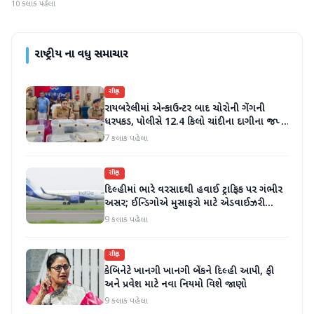
10 કલાક પહેલા
રાષ્ટ્રીય
ના વધુ સમાચાર
રાષ્ટ્રીય
રાયબરેલીમાં એન્કાઉન્ટર બાદ ચોરોની ગેંગની
ધરપકડ, પોલીસે 12.4 કિલો ચાંદીના દાગીના જપ્ત
કર્યા
7 કલાક પહેલા
રાષ્ટ્રીય
દિલ્હીમાં ભારે વરસાદથી હવાઈ ટ્રાફિક પર ગંભીર
અસર; ઈન્ડિગોએ મુસાફરો માટે એડવાઈઝરી
જાહેર કરી
9 કલાક પહેલા
રાષ્ટ્રીય
કેબિનેટે ખાનગી ખાનગી બેંકને દિલ્હી આપી, ફી
અને પ્રવેશ માટે નવા નિયમો વિશે જાણો
9 કલાક પહેલા