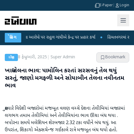
E-Paper
|
Login
કના આરોપો પર રાહુલ ગાંધીએ કેન્દ્ર પર પ્રહાર કર્યા
બ્રેકિંગ
●
હિંમતનગરમાં રહસ્યમય વાયરસ
8 ફેબ્રુઆરી, 2025
|
Super Admin
Bookmark
રાષ્ટ્રીય
ખાદ્ય તેલના ભાવ: પામોલિન કરતાં સરસવનું તેલ થયું
સસ્તું, જાણો મગફળી અને સોયાબીન તેલના નવીનતમ
ભાવ
શુક્રવારે વિદેશી બજારોમાં મજબૂત વલણ વચ્ચે દેશના તેલીબિયાં બજારમાં
લગભગ તમામ તેલીબિયાં અને તેલીબિયાંના ભાવ ઊંચા બંધ થયા .
બપોરના સમયે મલેશિયન શેરબજાર 2.32 ટકા વધીને બંધ થયું. આ
ઉપરાંત, શિકાગો એક્સચેન્જ ગઈકાલે રાત્રે મજબૂત બંધ થયો હતો.