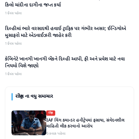
કિલો ચાંદીના દાગીના જપ્ત કર્યા
1 દિવસ પહેલા
દિલ્હીમાં ભારે વરસાદથી હવાઈ ટ્રાફિક પર ગંભીર અસર; ઈન્ડિગોએ
રાષ્ટ્રીય
મુસાફરો માટે એડવાઈઝરી જાહેર કરી
1 દિવસ પહેલા
કેબિનેટે ખાનગી ખાનગી બેંકને દિલ્હી આપી, ફી અને પ્રવેશ માટે નવા
રાષ્ટ્રીય
નિયમો વિશે જાણો
1 દિવસ પહેલા
રાષ્ટ્રીય
ના વધુ સમાચાર
રાષ્ટ્રીય
IAF વિંગ કમાન્ડર હનીટ્રેપમાં ફસાયા, સંવેદનશીલ
માહિતી લીક કરવાનો આરોપ
6 કલાક પહેલા