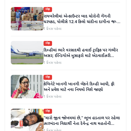
રાષ્ટ્રીય
રાયબરેલીમાં એન્કાઉન્ટર બાદ ચોરોની ગેંગની
ધરપકડ, પોલીસે 12.4 કિલો ચાંદીના દાગીના જપ્ત
કર્યા
1 દિવસ પહેલા
રાષ્ટ્રીય
દિલ્હીમાં ભારે વરસાદથી હવાઈ ટ્રાફિક પર ગંભીર
અસર; ઈન્ડિગોએ મુસાફરો માટે એડવાઈઝરી
જાહેર કરી
1 દિવસ પહેલા
રાષ્ટ્રીય
કેબિનેટે ખાનગી ખાનગી બેંકને દિલ્હી આપી, ફી
અને પ્રવેશ માટે નવા નિયમો વિશે જાણો
1 દિવસ પહેલા
રાષ્ટ્રીય
"મારો જીવ જોખમમાં છે," ભૂખ હડતાળ પર રહેલા
ઝારખંડના વિદ્યાર્થી નેતા દેવેન્દ્ર નાથ મહતોની
તબિયત ખરાબ
1 દિવસ પહેલા