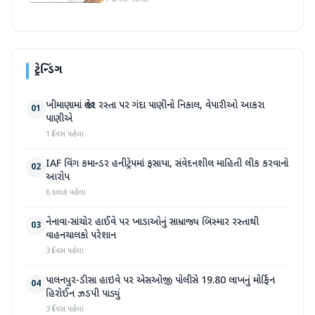
ટ્રેન્ડિંગ
ખીમાણામાં જાહેર રસ્તા પર ગંદા પાણીનો નિકાલ, વેપારીઓ આકરા
01
પાણીએ
1 દિવસ પહેલા
IAF વિંગ કમાન્ડર હનીટ્રેપમાં ફસાયા, સંવેદનશીલ માહિતી લીક કરવાનો
02
આરોપ
6 કલાક પહેલા
નેનાવા-સાંચોર હાઈવે પર ખાડાઓનું સામ્રાજ્ય બિસ્માર રસ્તાથી
03
વાહનચાલકો પરેશાન
3 દિવસ પહેલા
પાલનપુર-ડીસા હાઇવે પર એસઓજી પોલીસે 19.80 લાખનું મોર્ફિન
04
હિરોઈન ઝડપી પાડ્યું
3 દિવસ પહેલા