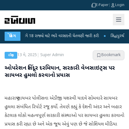
E-Paper
|
Login
ન વિભાગે 18 રાજ્યો માટે ભારે વરસાદની ચેતવણી જારી કરી
બ્રેકિંગ
●
સિદ્ધપુરથી બોમ્બ બના
13 મે, 2025
|
Super Admin
Bookmark
રાષ્ટ્રીય
ઓપરેશન સિંદૂર દરમિયાન, સરકારી વેબસાઇટ્સ પર
સાયબર હુમલો કરવાનો પ્રયાસ
મહારાષ્ટ્ર સાયબર પોલીસના એડીજી યશસ્વી યાદવે સોમવારે સાયબર
હુમલા સંબંધિત રિપોર્ટ રજૂ કર્યો. તેમણે કહ્યું કે દેશની અંદર અને બહાર
કેટલાક લોકો મહત્વપૂર્ણ સરકારી સંસ્થાઓ પર સાયબર હુમલા કરવાનો
પ્રયાસ કરી રહ્યા છે અને એક જૂથ એવું પણ છે જે સોશિયલ મીડિયા