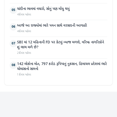
ચાંદીના ભાવમાં વધારો, સોનું પણ મોંઘુ થયું
05
4 દિવસ પહેલા
આજે આ રાજ્યોમાં ભારે પવન સાથે વરસાદની આગાહી
06
4 દિવસ પહેલા
SBI માં 12 મહિનાની FD પર કેટલું વ્યાજ મળશે, વરિષ્ઠ નાગરિકોને
07
શું લાભ મળે છે?
2 દિવસ પહેલા
142 લોકોના મોત, 797 કરોડ રૂપિયાનું નુકસાન, હિમાચલ પ્રદેશમાં ભારે
08
ચોમાસાનો સામનો
1 દિવસ પહેલા