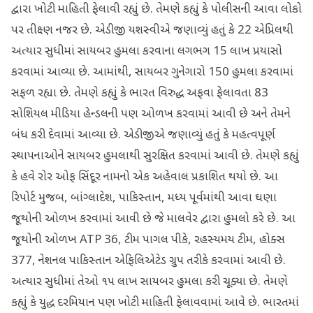
દ્વારા ખોટી માહિતી ફેલાવી રહ્યું છે. તેમણે કહ્યું કે પોલીસની આવા લોકો
પર તીક્ષ્ણ નજર છે. એડીજી યશસ્વીએ જણાવ્યું હતું કે 22 એપ્રિલથી
અત્યાર સુધીમાં સાયબર હુમલા કરવાના લગભગ 15 લાખ પ્રયાસો
કરવામાં આવ્યા છે. આમાંથી, સાયબર ગુનેગારો 150 હુમલા કરવામાં
સફળ રહ્યા છે. તેમણે કહ્યું કે ભારત વિરુદ્ધ અફવા ફેલાવતા 83
સોશિયલ મીડિયા હેન્ડલની પણ ઓળખ કરવામાં આવી છે અને તેમને
બંધ કરી દેવામાં આવ્યા છે. એડીજીએ જણાવ્યું હતું કે મહત્વપૂર્ણ
સ્થાપનાઓને સાયબર હુમલાથી સુરક્ષિત કરવામાં આવી છે. તેમણે કહ્યું
કે હવે રોર ઓફ સિંદૂર નામનો એક અહેવાલ પ્રકાશિત થયો છે. આ
રિપોર્ટ મુજબ, બાંગ્લાદેશ, પાકિસ્તાન, મધ્ય પૂર્વમાંથી આવા ઘણા
જૂથોની ઓળખ કરવામાં આવી છે જે માલવેર દ્વારા હુમલો કરે છે. આ
જૂથોની ઓળખ ATP 36, ટીમ પાગલ પીકે, રહસ્યમય ટીમ, હોક્સ
377, નેશનલ પાકિસ્તાન એફિલિએટેડ ગ્રુપ તરીકે કરવામાં આવી છે.
અત્યાર સુધીમાં તેઓ ૧૫ લાખ સાયબર હુમલા કરી ચૂક્યા છે. તેમણે
કહ્યું કે યુદ્ધ દરમિયાન પણ ખોટી માહિતી ફેલાવવામાં આવે છે. ભારતમાં