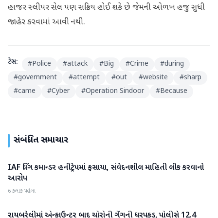
હાજર સ્લીપર સેલ પણ સક્રિય હોઈ શકે છે જેમની ઓળખ હજુ સુધી
જાહેર કરવામાં આવી નથી.
ટેગ્સ:
#
Police
#
attack
#
Big
#
Crime
#
during
#
government
#
attempt
#
out
#
website
#
sharp
#
came
#
Cyber
#
Operation Sindoor
#
Because
સંબંધિત સમાચાર
IAF વિંગ કમાન્ડર હનીટ્રેપમાં ફસાયા, સંવેદનશીલ માહિતી લીક કરવાનો
રાષ્ટ્રીય
આરોપ
6 કલાક પહેલા
રાયબરેલીમાં એન્કાઉન્ટર બાદ ચોરોની ગેંગની ધરપકડ, પોલીસે 12.4
રાષ્ટ્રીય