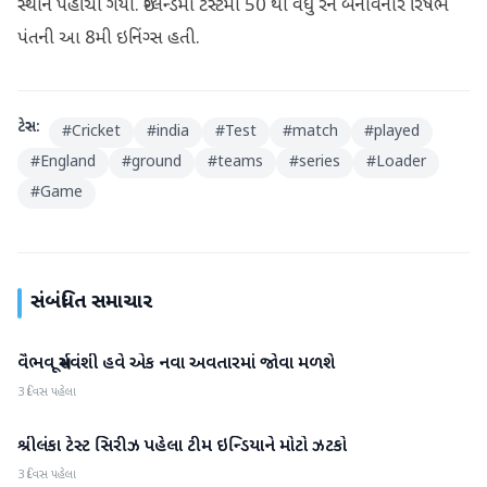
સ્થાને પહોંચી ગયો. ઇંગ્લેન્ડમાં ટેસ્ટમાં 50 થી વધુ રન બનાવનાર રિષભ
પંતની આ 8મી ઇનિંગ્સ હતી.
ટેગ્સ:
#
Cricket
#
india
#
Test
#
match
#
played
#
England
#
ground
#
teams
#
series
#
Loader
#
Game
સંબંધિત સમાચાર
વૈભવ સૂર્યવંશી હવે એક નવા અવતારમાં જોવા મળશે
રમતગમત
3 દિવસ પહેલા
શ્રીલંકા ટેસ્ટ સિરીઝ પહેલા ટીમ ઇન્ડિયાને મોટો ઝટકો
રમતગમત
3 દિવસ પહેલા