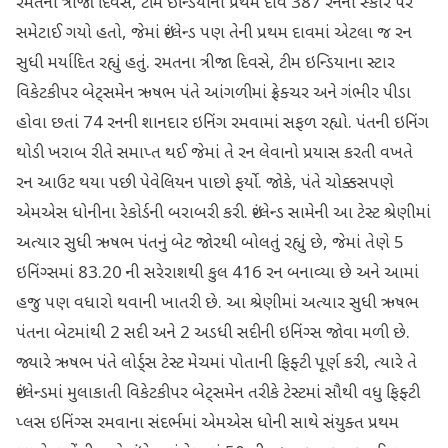
રમતના ત્રીજા દિવસે, ટીમ ઇન્ડિયાનો પ્રથમ દાવ 387 રનના સ્કોર પર
સમેટાઈ ગયો હતો, જેમાં ઇંગ્લેન્ડ પણ તેની પ્રથમ દાવમાં એટલા જ રન
સુધી મર્યાદિત રહ્યું હતું. રમતના ત્રીજા દિવસે, ટીમ ઇન્ડિયાના સ્ટાર
વિકેટકીપર બેટ્સમેન ઋષભ પંતે આંગળીમાં ફ્રેક્ચર અને ગંભીર પીડા
હોવા છતાં 74 રનની શાનદાર ઇનિંગ રમવામાં સફળ રહ્યો. પંતની ઇનિંગ
થોડી ખરાબ રીતે સમાપ્ત થઈ જેમાં તે રન લેવાનો પ્રયાસ કરતી વખતે
રન આઉટ થયા પછી પેવેલિયન પાછો ફર્યો. જોકે, પંતે ચોક્કસપણે
એમએસ ધોનીના રેકોર્ડની બરાબરી કરી. ઇંગ્લેન્ડ સામેની આ ટેસ્ટ શ્રેણીમાં
અત્યાર સુધી ઋષભ પંતનું બેટ જોરથી બોલતું રહ્યું છે, જેમાં તેણે 5
ઇનિંગ્સમાં 83.20 ની સરેરાશથી કુલ 416 રન બનાવ્યા છે અને આમાં
હજુ પણ વધારો થવાની ખાતરી છે. આ શ્રેણીમાં અત્યાર સુધી ઋષભ
પંતના બેટમાંથી 2 સદી અને 2 અડધી સદીની ઇનિંગ્સ જોવા મળી છે.
જ્યારે ઋષભ પંતે લોર્ડ્સ ટેસ્ટ મેચમાં પોતાની ફિફ્ટી પૂર્ણ કરી, ત્યારે તે
ઇંગ્લેન્ડમાં મુલાકાતી વિકેટકીપર બેટ્સમેન તરીકે ટેસ્ટમાં સૌથી વધુ ફિફ્ટી
પ્લસ ઇનિંગ્સ રમવાના સંદર્ભમાં એમએસ ધોની સાથે સંયુક્ત પ્રથમ