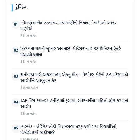
ટ્રેન્ડિંગ
ખીમાણામાં જાહેર રસ્તા પર ગંદા પાણીનો નિકાલ, વેપારીઓ આકરા
01
પાણીએ
3 દિવસ પહેલા
‘KGF’ના યશનો ખૂંખાર અવતાર! ‘ટોક્સિક’ના 4:38 મિનિટના ટ્રેલરે
02
મચાવ્યો ધમાલ
1 દિવસ પહેલા
દાંતીવાડા પાસે અકસ્માતમાં એકનું મોત; : દિયોદર કોર્ટનો હત્યા કેસમાં બે
03
આરોપીને આજીવન કેદ
8 કલાક પહેલા
IAF વિંગ કમાન્ડર હનીટ્રેપમાં ફસાયા, સંવેદનશીલ માહિતી લીક કરવાનો
04
આરોપ
2 દિવસ પહેલા
ઝારખંડ : બેરિકેડ તોડી વિધાનસભા તરફ ધસી ગયા વિદ્યાર્થીઓ,
05
પોલીસે કર્યો લાઠીચાર્જ
8 કલાક પહેલા