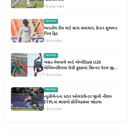
16 કલાક પહેલા
રમતગમત
ભારતીય ટીમ માટે સારા સમાચાર, કેપ્ટન શુભમન
ગિલ ફિટ
1 દિવસ પહેલા
રમતગમત
બસંત મેઘવાલે વર્લ્ડ એથ્લેટિક્સ U20
ચેમ્પિયનશિપમાં ઉંચી કૂદકામાં સિલ્વર મેડલ જીતીને
ઇતિહાસ રચ્યો
1 દિવસ પહેલા
રમતગમત
ન્યુઝીલેન્ડના સ્ટાર ઓલરાઉન્ડર જીમી નીશમ
ETPLમાં ગ્લાસગો કોસ્મિક્સમાં જોડાયા
1 દિવસ પહેલા