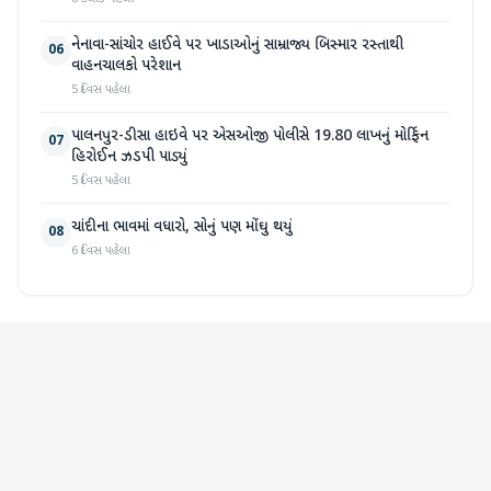
નેનાવા-સાંચોર હાઈવે પર ખાડાઓનું સામ્રાજ્ય બિસ્માર રસ્તાથી
06
વાહનચાલકો પરેશાન
5 દિવસ પહેલા
પાલનપુર-ડીસા હાઇવે પર એસઓજી પોલીસે 19.80 લાખનું મોર્ફિન
07
હિરોઈન ઝડપી પાડ્યું
5 દિવસ પહેલા
ચાંદીના ભાવમાં વધારો, સોનું પણ મોંઘુ થયું
08
6 દિવસ પહેલા