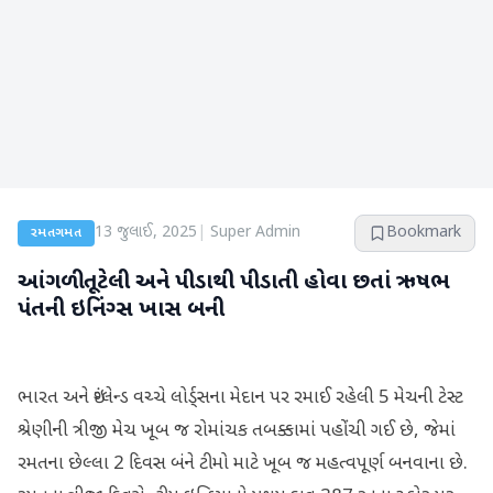
13 જુલાઈ, 2025
|
Super Admin
Bookmark
રમતગમત
આંગળી તૂટેલી અને પીડાથી પીડાતી હોવા છતાં ઋષભ
પંતની ઇનિંગ્સ ખાસ બની
ભારત અને ઇંગ્લેન્ડ વચ્ચે લોર્ડ્સના મેદાન પર રમાઈ રહેલી 5 મેચની ટેસ્ટ
શ્રેણીની ત્રીજી મેચ ખૂબ જ રોમાંચક તબક્કામાં પહોંચી ગઈ છે, જેમાં
રમતના છેલ્લા 2 દિવસ બંને ટીમો માટે ખૂબ જ મહત્વપૂર્ણ બનવાના છે.