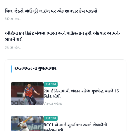
વિલ જેક્સે બાઉન્ડ્રી લાઇન પર એક શાનદાર કેચ પકડ્યો
રમતગમત
3 દિવસ પહેલા
એશિયા કપ ક્રિકેટ મેચમાં ભારત અને પાકિસ્તાન ફરી એકવાર આમને-
રમતગમત
સામને થશે
3 દિવસ પહેલા
રમતગમત
ના વધુ સમાચાર
રમતગમત
ટીમ ઈન્ડિયામાંથી બહાર રહેલા યુઝવેન્દ્ર ચહલે 15
વિકેટ લીધી
7 કલાક પહેલા
રમતગમત
BCCI એ સાઈ સુદર્શનના સ્થાને ખેલાડીની
જાહેરાત કરી