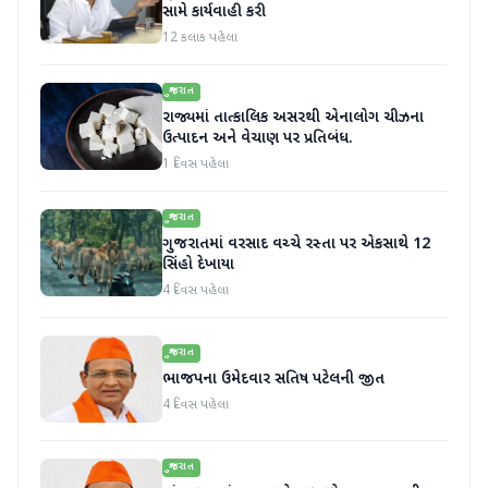
સામે કાર્યવાહી કરી
12 કલાક પહેલા
ગુજરાત
રાજ્યમાં તાત્કાલિક અસરથી એનાલોગ ચીઝના
ઉત્પાદન અને વેચાણ પર પ્રતિબંધ.
1 દિવસ પહેલા
ગુજરાત
ગુજરાતમાં વરસાદ વચ્ચે રસ્તા પર એકસાથે 12
સિંહો દેખાયા
4 દિવસ પહેલા
ગુજરાત
ભાજપના ઉમેદવાર સતિષ પટેલની જીત
4 દિવસ પહેલા
ગુજરાત