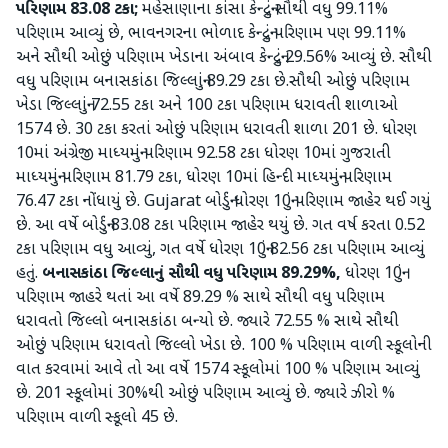
પરિણામ 83.08 ટકા;
મહેસાણાના કાંસા કેન્દ્રનું સૌથી વધુ 99.11%
પરિણામ આવ્યું છે, ભાવનગરના ભોળાદ કેન્દ્રનું પરિણામ પણ 99.11%
અને સૌથી ઓછું પરિણામ ખેડાના અંબાવ કેન્દ્રનું 29.56% આવ્યું છે. સૌથી
વધુ પરિણામ બનાસકાંઠા જિલ્લાનું 89.29 ટકા છે.સૌથી ઓછું પરિણામ
ખેડા જિલ્લાનું 72.55 ટકા અને 100 ટકા પરિણામ ધરાવતી શાળાઓ
1574 છે. 30 ટકા કરતાં ઓછું પરિણામ ધરાવતી શાળા 201 છે. ધોરણ
10માં અંગ્રેજી માધ્યમનું પરિણામ 92.58 ટકા ધોરણ 10માં ગુજરાતી
માધ્યમનું પરિણામ 81.79 ટકા, ધોરણ 10માં હિન્દી માધ્યમનું પરિણામ
76.47 ટકા નોંધાયું છે. Gujarat બોર્ડનું ધોરણ 10નું પરિણામ જાહેર થઈ ગયું
છે. આ વર્ષે બોર્ડનું 83.08 ટકા પરિણામ જાહેર થયું છે. ગત વર્ષ કરતા 0.52
ટકા પરિણામ વધુ આવ્યું, ગત વર્ષે ધોરણ 10નું 82.56 ટકા પરિણામ આવ્યું
હતું.
બનાસકાંઠા જિલ્લાનું સૌથી વધુ પરિણામ 89.29%,
ધોરણ 10નું
પરિણામ જાહરે થતાં આ વર્ષે 89.29 % સાથે સૌથી વધુ પરિણામ
ધરાવતો જિલ્લો બનાસકાંઠા બન્યો છે. જ્યારે 72.55 % સાથે સૌથી
ઓછું પરિણામ ધરાવતો જિલ્લો ખેડા છે. 100 % પરિણામ વાળી સ્કૂલોની
વાત કરવામાં આવે તો આ વર્ષે 1574 સ્કૂલોમાં 100 % પરિણામ આવ્યું
છે. 201 સ્કૂલોમાં 30%થી ઓછું પરિણામ આવ્યું છે. જ્યારે ઝીરો %
પરિણામ વાળી સ્કૂલો 45 છે.