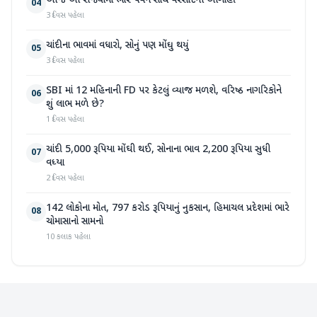
આજે આ રાજ્યોમાં ભારે પવન સાથે વરસાદની આગાહી
04
3 દિવસ પહેલા
ચાંદીના ભાવમાં વધારો, સોનું પણ મોંઘુ થયું
05
3 દિવસ પહેલા
SBI માં 12 મહિનાની FD પર કેટલું વ્યાજ મળશે, વરિષ્ઠ નાગરિકોને
06
શું લાભ મળે છે?
1 દિવસ પહેલા
ચાંદી 5,000 રૂપિયા મોંઘી થઈ, સોનાના ભાવ 2,200 રૂપિયા સુધી
07
વધ્યા
2 દિવસ પહેલા
142 લોકોના મોત, 797 કરોડ રૂપિયાનું નુકસાન, હિમાચલ પ્રદેશમાં ભારે
08
ચોમાસાનો સામનો
10 કલાક પહેલા