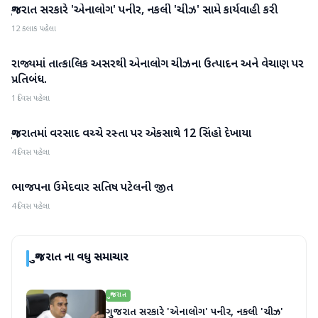
ગુજરાત સરકારે 'એનાલોગ' પનીર, નકલી 'ચીઝ' સામે કાર્યવાહી કરી
ગુજરાત
12 કલાક પહેલા
રાજ્યમાં તાત્કાલિક અસરથી એનાલોગ ચીઝના ઉત્પાદન અને વેચાણ પર
ગુજરાત
પ્રતિબંધ.
1 દિવસ પહેલા
ગુજરાતમાં વરસાદ વચ્ચે રસ્તા પર એકસાથે 12 સિંહો દેખાયા
ગુજરાત
4 દિવસ પહેલા
ભાજપના ઉમેદવાર સતિષ પટેલની જીત
ગુજરાત
4 દિવસ પહેલા
ગુજરાત
ના વધુ સમાચાર
ગુજરાત
ગુજરાત સરકારે 'એનાલોગ' પનીર, નકલી 'ચીઝ'