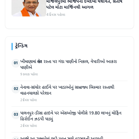
માંજલપુરમાં ભાજપનો દબદબો યથાવત, સતીષ
પટેલ મોટા માર્જિનથી આગળ
4 દિવસ પહેલા
ટ્રેન્ડિંગ
ખીમાણામાં જાહેર રસ્તા પર ગંદા પાણીનો નિકાલ, વેપારીઓ આકરા
01
પાણીએ
9 કલાક પહેલા
નેનાવા-સાંચોર હાઈવે પર ખાડાઓનું સામ્રાજ્ય બિસ્માર રસ્તાથી
02
વાહનચાલકો પરેશાન
2 દિવસ પહેલા
પાલનપુર-ડીસા હાઇવે પર એસઓજી પોલીસે 19.80 લાખનું મોર્ફિન
03
હિરોઈન ઝડપી પાડ્યું
2 દિવસ પહેલા