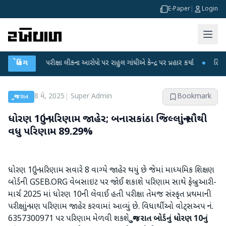
E-Paper
|
Login
-NET પરીક્ષા લીકના આરોપો પર રાહુલ ગાંધીએ કેન્દ્ર પર પ્રહાર કર્યા
બ્રેકિંગ
●
હિંમતનગરમાં 
8 મે, 2025
|
Super Admin
Bookmark
ગુજરાત
ધોરણ 10નું પરિણામ જાહેર; બનાસકાંઠા જિલ્લાનું સૌથી
વધુ પરિણામ 89.29%
ધોરણ 10નું પરિણામ સવારે 8 વાગ્યે જાહેર થયું છે જેમાં માધ્યમિક શિક્ષણ
બોર્ડની GSEB.ORG વેબસાઇટ પર જોઈ શકાશે પરિણામ સાથે ફેબ્રુઆરી-
માર્ચ 2025 માં ધોરણ 10ની લેવાઈ હતી પરીક્ષા તેમજ સંસ્કૃત પ્રથમાની
પરીક્ષાનું પણ પરિણામ જાહેર કરવામાં આવ્યું છે. વિધાર્થીઓ વોટ્સઅપ નં.
6357300971 પર પરિણામ મેળવી શકશે.
ગુજરાત બોર્ડનું ધોરણ 10નું