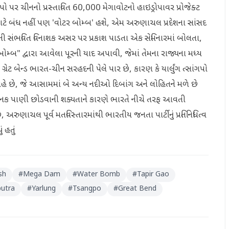
ાંગપો પર ચીનનો પ્રસ્તાવિત 60,000 મેગાવોટનો હાઇડ્રોપાવર પ્રોજેક્ટ
માટે બંધ નહીં પણ 'વોટર બોમ્બ' હશે, એમ અરુણાચલ પ્રદેશના સાંસદ
ડેમની સંભવિત વિનાશક અસર પર પ્રકાશ પાડતા એક સેમિનારમાં બોલતા,
ોમ્બ" દ્વારા આવેલા પૂરની યાદ અપાવી, જેમાં તેમના રાજ્યના મધ્ય
રેટ બેન્ડ ભારત-ચીન સરહદની પેલે પાર છે, કારણ કે યાર્લુંગ ત્સાંગપો
વહે છે, જે આસામમાં બે અન્ય નદીઓ દિબાંગ અને લોહિતને મળે છે
ાંથી અચાનક પાણી છોડવાની શક્યતાને કારણે ભારતે નીચે તરફ આવતી
રુણાચલ પૂર્વ મતવિસ્તારમાંથી ભારતીય જનતા પાર્ટીનું પ્રતિનિધિત્વ
 હતું
sh
#
Mega Dam
#
Water Bomb
#
Tapir Gao
utra
#
Yarlung
#
Tsangpo
#
Great Bend