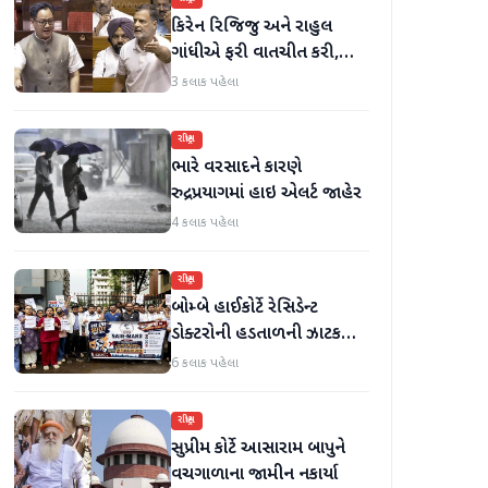
કિરેન રિજિજુ અને રાહુલ
ગાંધીએ ફરી વાતચીત કરી,
મહિલા અનામત અને સીમાંકન
3 કલાક પહેલા
બિલ પર ચર્ચા કરી
રાષ્ટ્રીય
ભારે વરસાદને કારણે
રુદ્રપ્રયાગમાં હાઇ એલર્ટ જાહેર
4 કલાક પહેલા
રાષ્ટ્રીય
બોમ્બે હાઈકોર્ટે રેસિડેન્ટ
ડોક્ટરોની હડતાળની ઝાટકણી
કાઢી, 'જો કામ ન હોય તો પગાર
6 કલાક પહેલા
બંધ કરો'
રાષ્ટ્રીય
સુપ્રીમ કોર્ટે આસારામ બાપુને
વચગાળાના જામીન નકાર્યા