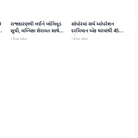
0
રાજકારણથી લઈને બોલિવૂડ
સોપોરમાં સર્ચ ઓપરેશન
રાષ્ટ્રીય
રાષ્ટ્રીય
 છ
સુધી, મલ્લિકા શેરાવત સાથે
દરમિયાન એક ઘરમાંથી 45
જોવા મળ્યા તેજ પ્રતાપ યાદવ
ગોળા મળી આવ્યા
1 દિવસ પહેલા
1 દિવસ પહેલા