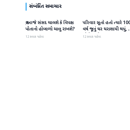
સંબંધિત સમાચાર
શું આજે સંસદ ચાલશે કે વિપક્ષ
પરિવાર સૂતો હતો ત્યારે 10
રાષ્ટ્રીય
રાષ્ટ્રીય
પોતાનો હોબાળો ચાલુ રાખશે?
વર્ષ જૂનું ઘર ધરાશાયી થયું,
લોકોના મોત
12 કલાક પહેલા
12 કલાક પહેલા