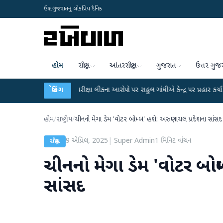
ઉત્તર ગુજરાતનું લોકપ્રિય દૈનિક
હોમ
રાષ્ટ્રીય
આંતરરાષ્ટ્રીય
ગુજરાત
ઉત્તર ગુજ
UGC-NET પરીક્ષા લીકના આરોપો પર રાહુલ ગાંધીએ કેન્દ્ર પર પ્રહાર કર્યા
બ્રેકિંગ
●
હિંમતનગર
હોમ
/
રાષ્ટ્રીય
/
ચીનનો મેગા ડેમ 'વોટર બોમ્બ' હશે: અરુણાચલ પ્રદેશના સાંસદ
9 એપ્રિલ, 2025
|
Super Admin
1
મિનિટ વાંચન
રાષ્ટ્રીય
ચીનનો મેગા ડેમ 'વોટર બોમ
સાંસદ