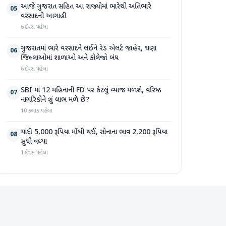
આજે ગુજરાત સહિત આ રાજ્યોમાં ભારેથી અતિભારે
05
વરસાદની આગાહી
6 દિવસ પહેલા
ગુજરાતમાં ભારે વરસાદને લઈને રેડ એલર્ટ જાહેર, ઘણા
06
જિલ્લાઓમાં શાળાઓ અને કોલેજો બંધ
6 દિવસ પહેલા
SBI માં 12 મહિનાની FD પર કેટલું વ્યાજ મળશે, વરિષ્ઠ
07
નાગરિકોને શું લાભ મળે છે?
10 કલાક પહેલા
ચાંદી 5,000 રૂપિયા મોંઘી થઈ, સોનાના ભાવ 2,200 રૂપિયા
08
સુધી વધ્યા
1 દિવસ પહેલા