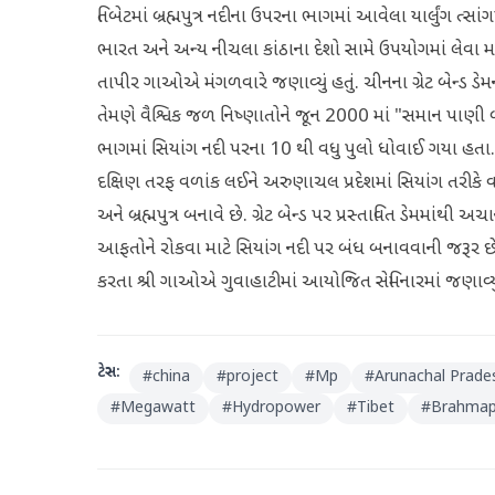
તિબેટમાં બ્રહ્મપુત્ર નદીના ઉપરના ભાગમાં આવેલા યાર્લુંગ ત્સ
ભારત અને અન્ય નીચલા કાંઠાના દેશો સામે ઉપયોગમાં લેવા 
તાપીર ગાઓએ મંગળવારે જણાવ્યું હતું. ચીનના ગ્રેટ બેન્ડ 
તેમણે વૈશ્વિક જળ નિષ્ણાતોને જૂન 2000 માં "સમાન પાણી બ
ભાગમાં સિયાંગ નદી પરના 10 થી વધુ પુલો ધોવાઈ ગયા હતા. ગ્
દક્ષિણ તરફ વળાંક લઈને અરુણાચલ પ્રદેશમાં સિયાંગ તરીકે 
અને બ્રહ્મપુત્ર બનાવે છે. ગ્રેટ બેન્ડ પર પ્રસ્તાવિત ડેમમ
આફતોને રોકવા માટે સિયાંગ નદી પર બંધ બનાવવાની જરૂર છે, અ
કરતા શ્રી ગાઓએ ગુવાહાટીમાં આયોજિત સેમિનારમાં જણાવ્યું
ટેગ્સ:
#
china
#
project
#
Mp
#
Arunachal Prade
#
Megawatt
#
Hydropower
#
Tibet
#
Brahmap