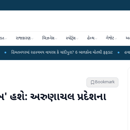
રાત
રાજકારણ
બિઝનેસ
સ્પોર્ટ્સ
હેલ્થ
ગેજેટ
અન
માં રહસ્યમય વાયરસ કે ચાંદીપુરા? 6 બાળકોના મોતથી ફફડાટ
●
હવામાન વિભાગે 18 ર
Bookmark
્બ' હશે: અરુણાચલ પ્રદેશના