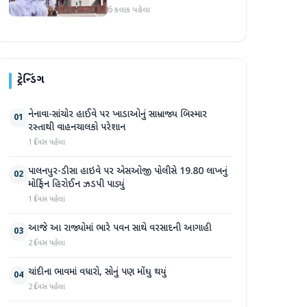
6 કલાક પહેલા
ટ્રેન્ડિંગ
નેનાવા-સાંચોર હાઈવે પર ખાડાઓનું સામ્રાજ્ય બિસ્માર
01
રસ્તાથી વાહનચાલકો પરેશાન
1 દિવસ પહેલા
પાલનપુર-ડીસા હાઇવે પર એસઓજી પોલીસે 19.80 લાખનું
02
મોર્ફિન હિરોઈન ઝડપી પાડ્યું
1 દિવસ પહેલા
આજે આ રાજ્યોમાં ભારે પવન સાથે વરસાદની આગાહી
03
2 દિવસ પહેલા
ચાંદીના ભાવમાં વધારો, સોનું પણ મોંઘુ થયું
04
2 દિવસ પહેલા