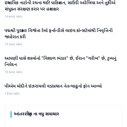
ઇસ્લામિક નાટોની રચના થઈ! પાકિસ્તાન, સાઉદી અરેબિયા અને તુર્કીએ
આંતરરાષ્ટ્રીય
સંયુક્ત સંરક્ષણ કરાર પર હસ્તાક્ષર
14 કલાક પહેલા
પદ્મશ્રી પુરસ્કાર વિજેતા રેમો ફર્નાન્ડીસે લાઇવ કોન્સર્ટમાંથી નિવૃત્તિની
આંતરરાષ્ટ્રીય
જાહેરાત કરી
19 કલાક પહેલા
આપણી પાસે શસ્ત્રોનો "વિશાળ ભંડાર" છે, ઈરાન "ગરીબ" છે, ટ્રમ્પનું
આંતરરાષ્ટ્રીય
નિવેદન
19 કલાક પહેલા
પીએમ મોદીને ઇઝરાયલી વડાપ્રધાન નેતન્યાહૂનો ફોન આવ્યો
આંતરરાષ્ટ્રીય
1 દિવસ પહેલા
આંતરરાષ્ટ્રીય
ના વધુ સમાચાર