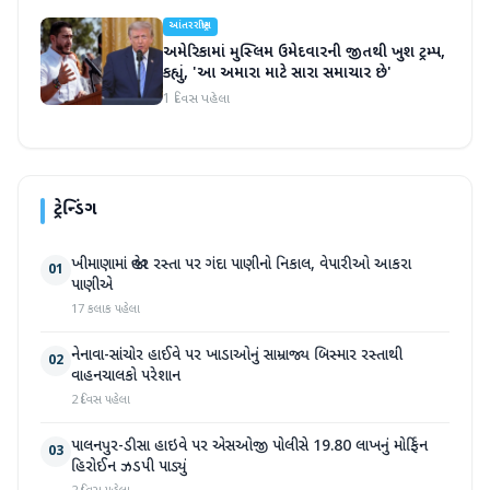
આંતરરાષ્ટ્રીય
અમેરિકામાં મુસ્લિમ ઉમેદવારની જીતથી ખુશ ટ્રમ્પ,
કહ્યું, 'આ અમારા માટે સારા સમાચાર છે'
1 દિવસ પહેલા
ટ્રેન્ડિંગ
ખીમાણામાં જાહેર રસ્તા પર ગંદા પાણીનો નિકાલ, વેપારીઓ આકરા
01
પાણીએ
17 કલાક પહેલા
નેનાવા-સાંચોર હાઈવે પર ખાડાઓનું સામ્રાજ્ય બિસ્માર રસ્તાથી
02
વાહનચાલકો પરેશાન
2 દિવસ પહેલા
પાલનપુર-ડીસા હાઇવે પર એસઓજી પોલીસે 19.80 લાખનું મોર્ફિન
03
હિરોઈન ઝડપી પાડ્યું