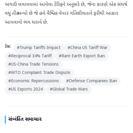
અગાઉ લગાવવામાં આવેલા ટેરિફને અનુસરે છે, જેના કારણે એક સંઘર્ષ
વધુ તીવ્ર બન્યો છે જે હવે વૈશ્વિક વેપાર ગતિશીલતાને ફરીથી આકાર
આપવાનો ભય ધરાવે છે.
ટેગ્સ:
#
Trump Tariffs Impact
#
China US Tariff War
#
Reciprocal 34% Tariff
#
Rare Earth Export Ban
#
US-China Trade Tensions
#
WTO Complaint Trade Dispute
#
Economic Repercussions
#
Defense Companies Ban
#
US Exports 2024
#
Global Trade Wars
સંબંધિત સમાચાર