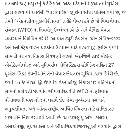
મંત્રાલયે જણાવ્યું હતું કે ટેરિફ આ અઠવાડિયાની શરૂઆતમાં યુએસ
દ્વારા લાદવામાં આવેલી "પારસ્પરિક" ડ્યુટીના સીધા પ્રતિભાવમાં છે, જે
તેમને "એકપક્ષીય ગુંડાગીરી પ્રથા" તરીકે લેબલ કરે છે જે વિશ્વ વેપાર
સંગઠન (WTO) ના નિયમોનું ઉલ્લંઘન કરે છે અને વૈશ્વિક વેપાર
વ્યવસ્થાને વિક્ષેપિત કરે છે. આયાત ડ્યુટી ઉપરાંત, ચીન સેમિકન્ડક્ટર
અને ઇલેક્ટ્રિક વાહન ઘટકોના ઉત્પાદન માટે મહત્વપૂર્ણ દુર્લભ પૃથ્વી
સામગ્રી પર નવા નિકાસ નિયંત્રણો લાદશે. બેઇજિંગે હાઇ પોઇન્ટ
એરોટેકનોલોજી અને યુનિવર્સલ લોજિસ્ટિક્સ હોલ્ડિંગ સહિત 27
યુએસ-લિંક્ડ કંપનીઓને તેની વેપાર નિયંત્રણ સૂચિમાં પણ ઉમેરી છે,
જેમાં 16 કંપનીઓ દ્વિ-ઉપયોગ ટેકનોલોજી નિકાસ પર પ્રતિબંધનો
સામનો કરી રહી છે. ચીન ઔપચારિક રીતે WTO માં ફરિયાદ
નોંધાવવાની પણ યોજના ધરાવે છે, જેમાં યુએસના પગલાંને
બહુપક્ષીયતા અને આંતરરાષ્ટ્રીય આર્થિક સ્થિરતા માટે હાનિકારક
ગણાવીને નિંદા કરવામાં આવી છે. આ પગલું યુ.એસ. કોલસા,
એલએનજી, ક્રૂડ ઓઇલ અને ઔદ્યોગિક ચીજવસ્તુઓ પર ચીન દ્વારા