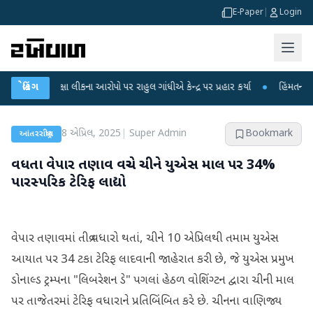
E-Paper
|
Login
ીક્ષા લીકના આરોપો પર રાહુલ ગાંધીએ કેન્દ્ર પર પ્રહાર કર્યા
બ્રેકિંગ
●
હિંમતનગરમાં રહસ્યમ
8 એપ્રિલ, 2025
|
Super Admin
Bookmark
આંતરરાષ્ટ્રીય
વધતા વેપાર તણાવ વચ્ચે ચીને યુએસ માલ પર 34%
પારસ્પરિક ટેરિફ લાદ્યો
વેપાર તણાવમાં તીવ્ર વધારો થતાં, ચીને 10 એપ્રિલથી તમામ યુએસ
આયાત પર 34 ટકા ટેરિફ લાદવાની જાહેરાત કરી છે, જે યુએસ પ્રમુખ
ડોનાલ્ડ ટ્રમ્પના "લિબરેશન ડે" પગલાં હેઠળ વોશિંગ્ટન દ્વારા ચીની માલ
પર તાજેતરમાં ટેરિફ વધારાને પ્રતિબિંબિત કરે છે. ચીનના વાણિજ્ય