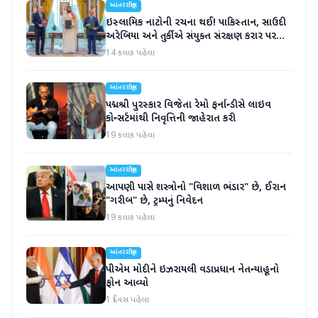
આંતરરાષ્ટ્રીય
ઇસ્લામિક નાટોની રચના થઈ! પાકિસ્તાન, સાઉદી
અરેબિયા અને તુર્કીએ સંયુક્ત સંરક્ષણ કરાર પર
હસ્તાક્ષર
14 કલાક પહેલા
આંતરરાષ્ટ્રીય
પદ્મશ્રી પુરસ્કાર વિજેતા રેમો ફર્નાન્ડીસે લાઇવ
કોન્સર્ટમાંથી નિવૃત્તિની જાહેરાત કરી
19 કલાક પહેલા
આંતરરાષ્ટ્રીય
આપણી પાસે શસ્ત્રોનો "વિશાળ ભંડાર" છે, ઈરાન
"ગરીબ" છે, ટ્રમ્પનું નિવેદન
19 કલાક પહેલા
આંતરરાષ્ટ્રીય
પીએમ મોદીને ઇઝરાયલી વડાપ્રધાન નેતન્યાહૂનો
ફોન આવ્યો
1 દિવસ પહેલા