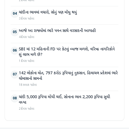
2 દિવસ પહેલા
ચાંદીના ભાવમાં વધારો, સોનું પણ મોંઘુ થયું
04
3 દિવસ પહેલા
આજે આ રાજ્યોમાં ભારે પવન સાથે વરસાદની આગાહી
05
4 દિવસ પહેલા
SBI માં 12 મહિનાની FD પર કેટલું વ્યાજ મળશે, વરિષ્ઠ નાગરિકોને
06
શું લાભ મળે છે?
1 દિવસ પહેલા
142 લોકોના મોત, 797 કરોડ રૂપિયાનું નુકસાન, હિમાચલ પ્રદેશમાં ભારે
07
ચોમાસાનો સામનો
18 કલાક પહેલા
ચાંદી 5,000 રૂપિયા મોંઘી થઈ, સોનાના ભાવ 2,200 રૂપિયા સુધી
08
વધ્યા
2 દિવસ પહેલા