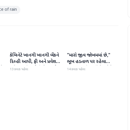
e of rain
કેબિનેટે ખાનગી ખાનગી બેંકને
"મારો જીવ જોખમમાં છે,"
રાષ્ટ્રીય
રાષ્ટ્રીય
દિલ્હી આપી, ફી અને પ્રવેશ
ભૂખ હડતાળ પર રહેલા
ટે
માટે નવા નિયમો વિશે જાણો
ઝારખંડના વિદ્યાર્થી નેતા દેવેન્દ્ર
13 કલાક પહેલા
14 કલાક પહેલા
નાથ મહતોની તબિયત ખરાબ