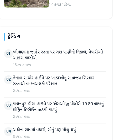
પ્રદેશમાં ભારે ચોમાસાનો સામનો
14 કલાક પહેલા
ટ્રેન્ડિંગ
ખીમાણામાં જાહેર રસ્તા પર ગંદા પાણીનો નિકાલ, વેપારીઓ
01
આકરા પાણીએ
13 કલાક પહેલા
નેનાવા-સાંચોર હાઈવે પર ખાડાઓનું સામ્રાજ્ય બિસ્માર
02
રસ્તાથી વાહનચાલકો પરેશાન
2 દિવસ પહેલા
પાલનપુર-ડીસા હાઇવે પર એસઓજી પોલીસે 19.80 લાખનું
03
મોર્ફિન હિરોઈન ઝડપી પાડ્યું
2 દિવસ પહેલા
ચાંદીના ભાવમાં વધારો, સોનું પણ મોંઘુ થયું
04
3 દિવસ પહેલા