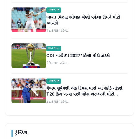
રમતગમત
ભારત વિરુદ્ધ શ્રીલંકા શ્રેણી પહેલા ટીમને મોટો
આંચકો
12 કલાક પહેલા
રમતગમત
ODI વર્લ્ડ કપ 2027 પહેલા મોટો ઝટકો
20 કલાક પહેલા
રમતગમત
વૈભવ સૂર્યવંશી એક દિવસ મારો આ રેકોર્ડ તોડશે,
T20 કિંગ બન્યા પછી જોસ બટલરની મોટી
ભવિષ્યવાણી
22 કલાક પહેલા
ટ્રેન્ડિંગ