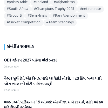
#
points table
#
England
#
Afghanistan
#
South Africa
#
Champions Trophy 2025
#
net run rate
#
Group B
#
Semi-finals
#
Rain Abandonment
#
Cricket Competition
#
Team Standings
સંબંધિત સમાચાર
ODI વર્લ્ડ કપ 2027 પહેલા મોટો ઝટકો
રમતગમત
20 કલાક પહેલા
વૈભવ સૂર્યવંશી એક દિવસ મારો આ રેકોર્ડ તોડશે, T20 કિંગ બન્યા પછી
રમતગમત
જોસ બટલરની મોટી ભવિષ્યવાણી
22 કલાક પહેલા
ભારત અને પાકિસ્તાન 19 ઓગસ્ટે એકબીજા સામે ટકરાશે, હોકી વર્લ્ડ કપ
રમતગમત
માટે ટીમની જાહેરાત