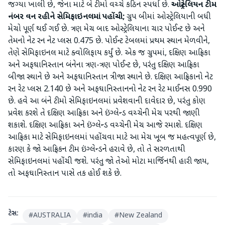
જગ્યા ખાલી છે, જેના માટે બે ટીમો વચ્ચે કઠિન સ્પર્ધા છે.
ઓસ્ટ્રેલિયન
ટીમ
નંબર
વન
રહીને
સેમિફાઇનલમાં
પહોંચી
;
ગ્રુપ બીમાં ઓસ્ટ્રેલિયાની બધી
મેચો પૂર્ણ થઈ ગઈ છે. ત્રણ મેચ બાદ ઓસ્ટ્રેલિયાના ચાર પોઈન્ટ છે અને
તેમનો નેટ રન નેટ પ્લસ 0.475 છે. પોઈન્ટ ટેબલમાં પ્રથમ સ્થાન મેળવીને,
તેણે સેમિફાઇનલ માટે ક્વોલિફાય કર્યું છે. એક જ ગ્રુપમાં, દક્ષિણ આફ્રિકા
અને અફઘાનિસ્તાન બંનેના ત્રણ-ત્રણ પોઈન્ટ છે, પરંતુ દક્ષિણ આફ્રિકા
બીજા સ્થાને છે અને અફઘાનિસ્તાન ત્રીજા સ્થાને છે. દક્ષિણ આફ્રિકાનો નેટ
રન રેટ પ્લસ 2.140 છે અને અફઘાનિસ્તાનનો નેટ રન રેટ માઈનસ 0.990
છે. હવે આ બંને ટીમો સેમિફાઇનલમાં પ્રવેશવાની દાવેદાર છે, પરંતુ કોણ
પ્રવેશ કરશે તે દક્ષિણ આફ્રિકા અને ઇંગ્લેન્ડ વચ્ચેની મેચ પરથી જાણી
શકાશે. દક્ષિણ આફ્રિકા અને ઇંગ્લેન્ડ વચ્ચેની મેચ આજે રમાશે. દક્ષિણ
આફ્રિકા માટે સેમિફાઇનલમાં પહોંચવા માટે આ મેચ ખૂબ જ મહત્વપૂર્ણ છે,
કારણ કે જો આફ્રિકન ટીમ ઇંગ્લેન્ડને હરાવે છે, તો તે સરળતાથી
સેમિફાઇનલમાં પહોંચી જશે. પરંતુ જો તેઓ મોટા માર્જિનથી હારી જાય,
તો અફઘાનિસ્તાન પાસે તક હોઈ શકે છે.
ટેગ્સ:
#
AUSTRALIA
#
india
#
New Zealand