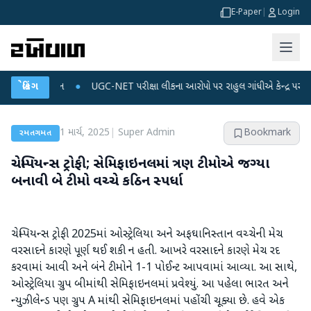
E-Paper
|
Login
ટા પ્લાન
બ્રેકિંગ
●
UGC-NET પરીક્ષા લીકના આરોપો પર રાહુલ ગાંધીએ કેન્દ્ર પર પ્રહાર કર્યા
1 માર્ચ, 2025
|
Super Admin
Bookmark
રમતગમત
ચેમ્પિયન્સ ટ્રોફી; સેમિફાઇનલમાં ત્રણ ટીમોએ જગ્યા
બનાવી બે ટીમો વચ્ચે કઠિન સ્પર્ધા
ચેમ્પિયન્સ ટ્રોફી 2025માં ઓસ્ટ્રેલિયા અને અફઘાનિસ્તાન વચ્ચેની મેચ
વરસાદને કારણે પૂર્ણ થઈ શકી ન હતી. આખરે વરસાદને કારણે મેચ રદ
કરવામાં આવી અને બંને ટીમોને 1-1 પોઈન્ટ આપવામાં આવ્યા. આ સાથે,
ઓસ્ટ્રેલિયા ગ્રુપ બીમાંથી સેમિફાઇનલમાં પ્રવેશ્યું. આ પહેલા ભારત અને
ન્યુઝીલેન્ડ પણ ગ્રુપ A માંથી સેમિફાઇનલમાં પહોંચી ચૂક્યા છે. હવે એક