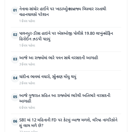
નેનાવા-સાંચોર હાઈવે પર ખાડાઓનું સામ્રાજ્ય બિસ્માર રસ્તાથી
01
વાહનચાલકો પરેશાન
1 દિવસ પહેલા
પાલનપુર-ડીસા હાઇવે પર એસઓજી પોલીસે 19.80 લાખનું મોર્ફિન
02
હિરોઈન ઝડપી પાડ્યું
1 દિવસ પહેલા
આજે આ રાજ્યોમાં ભારે પવન સાથે વરસાદની આગાહી
03
3 દિવસ પહેલા
ચાંદીના ભાવમાં વધારો, સોનું પણ મોંઘુ થયું
04
2 દિવસ પહેલા
આજે ગુજરાત સહિત આ રાજ્યોમાં ભારેથી અતિભારે વરસાદની
05
આગાહી
6 દિવસ પહેલા
SBI માં 12 મહિનાની FD પર કેટલું વ્યાજ મળશે, વરિષ્ઠ નાગરિકોને
06
શું લાભ મળે છે?