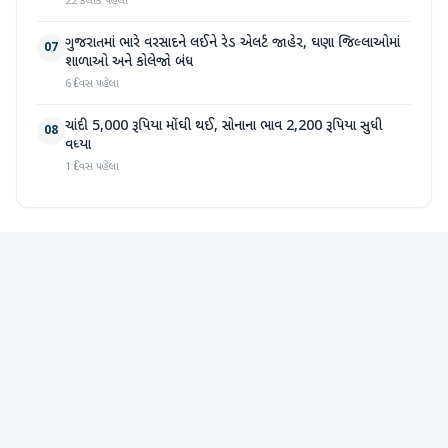
22 કલાક પહેલા
ગુજરાતમાં ભારે વરસાદને લઈને રેડ એલર્ટ જાહેર, ઘણા જિલ્લાઓમાં
07
શાળાઓ અને કોલેજો બંધ
6 દિવસ પહેલા
ચાંદી 5,000 રૂપિયા મોંઘી થઈ, સોનાના ભાવ 2,200 રૂપિયા સુધી
08
વધ્યા
1 દિવસ પહેલા