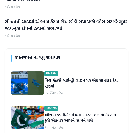
1 દિવસ પહેલા
સીઝનની મધ્યમાં એડન માર્કરામ ટીમ છોડી ગયા પછી જોસ બટલરે સુપર
રમતગમત
જાયન્ટ્સ ટીમનો હવાલો સંભાળ્યો
1 દિવસ પહેલા
રમતગમત
ના વધુ સમાચાર
રમતગમત
વિલ જેક્સે બાઉન્ડ્રી લાઇન પર એક શાનદાર કેચ
પકડ્યો
19 મિનિટ પહેલા
રમતગમત
એશિયા કપ ક્રિકેટ મેચમાં ભારત અને પાકિસ્તાન
ફરી એકવાર આમને-સામને થશે
22 મિનિટ પહેલા