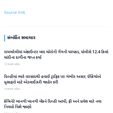
Source link
સંબંધિત સમાચાર
રાયબરેલીમાં એન્કાઉન્ટર બાદ ચોરોની ગેંગની ધરપકડ, પોલીસે 12.4 કિલો
રાષ્ટ્રીય
ચાંદીના દાગીના જપ્ત કર્યા
12 કલાક પહેલા
દિલ્હીમાં ભારે વરસાદથી હવાઈ ટ્રાફિક પર ગંભીર અસર; ઈન્ડિગોએ
રાષ્ટ્રીય
મુસાફરો માટે એડવાઈઝરી જાહેર કરી
14 કલાક પહેલા
કેબિનેટે ખાનગી ખાનગી બેંકને દિલ્હી આપી, ફી અને પ્રવેશ માટે નવા
રાષ્ટ્રીય
નિયમો વિશે જાણો