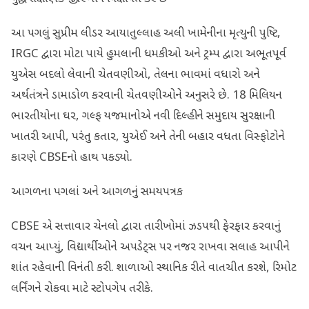
આ પગલું સુપ્રીમ લીડર આયાતુલ્લાહ અલી ખામેનીના મૃત્યુની પુષ્ટિ,
IRGC દ્વારા મોટા પાયે હુમલાની ધમકીઓ અને ટ્રમ્પ દ્વારા અભૂતપૂર્વ
યુએસ બદલો લેવાની ચેતવણીઓ, તેલના ભાવમાં વધારો અને
અર્થતંત્રને ડામાડોળ કરવાની ચેતવણીઓને અનુસરે છે. 18 મિલિયન
ભારતીયોના ઘર, ગલ્ફ યજમાનોએ નવી દિલ્હીને સમુદાય સુરક્ષાની
ખાતરી આપી, પરંતુ કતાર, યુએઈ અને તેની બહાર વધતા વિસ્ફોટોને
કારણે CBSEનો હાથ પકડ્યો.
આગળના પગલાં અને આગળનું સમયપત્રક
CBSE એ સત્તાવાર ચેનલો દ્વારા તારીખોમાં ઝડપથી ફેરફાર કરવાનું
વચન આપ્યું, વિદ્યાર્થીઓને અપડેટ્સ પર નજર રાખવા સલાહ આપીને
શાંત રહેવાની વિનંતી કરી. શાળાઓ સ્થાનિક રીતે વાતચીત કરશે, રિમોટ
લર્નિંગને રોકવા માટે સ્ટોપગેપ તરીકે.