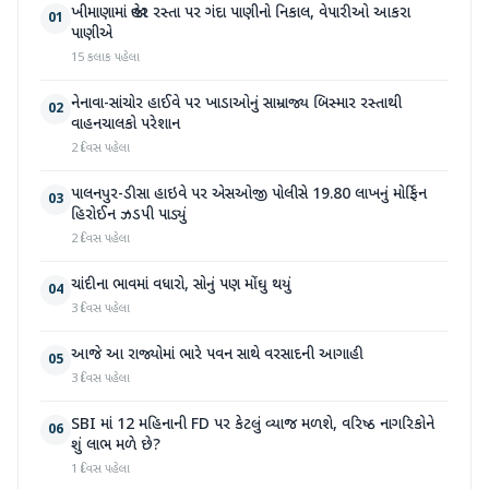
ખીમાણામાં જાહેર રસ્તા પર ગંદા પાણીનો નિકાલ, વેપારીઓ આકરા
01
પાણીએ
15 કલાક પહેલા
નેનાવા-સાંચોર હાઈવે પર ખાડાઓનું સામ્રાજ્ય બિસ્માર રસ્તાથી
02
વાહનચાલકો પરેશાન
2 દિવસ પહેલા
પાલનપુર-ડીસા હાઇવે પર એસઓજી પોલીસે 19.80 લાખનું મોર્ફિન
03
હિરોઈન ઝડપી પાડ્યું
2 દિવસ પહેલા
ચાંદીના ભાવમાં વધારો, સોનું પણ મોંઘુ થયું
04
3 દિવસ પહેલા
આજે આ રાજ્યોમાં ભારે પવન સાથે વરસાદની આગાહી
05
3 દિવસ પહેલા
SBI માં 12 મહિનાની FD પર કેટલું વ્યાજ મળશે, વરિષ્ઠ નાગરિકોને
06
શું લાભ મળે છે?
1 દિવસ પહેલા