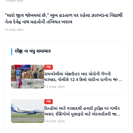
14 કલાક પહેલા
"મારો જીવ જોખમમાં છે," ભૂખ હડતાળ પર રહેલા ઝારખંડના વિદ્યાર્થી
રાષ્ટ્રીય
નેતા દેવેન્દ્ર નાથ મહતોની તબિયત ખરાબ
15 કલાક પહેલા
રાષ્ટ્રીય
ના વધુ સમાચાર
રાષ્ટ્રીય
રાયબરેલીમાં એન્કાઉન્ટર બાદ ચોરોની ગેંગની
ધરપકડ, પોલીસે 12.4 કિલો ચાંદીના દાગીના જપ્ત
કર્યા
12 કલાક પહેલા
રાષ્ટ્રીય
દિલ્હીમાં ભારે વરસાદથી હવાઈ ટ્રાફિક પર ગંભીર
અસર; ઈન્ડિગોએ મુસાફરો માટે એડવાઈઝરી જાહેર
કરી
14 કલાક પહેલા