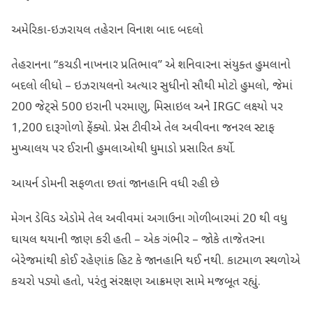
અમેરિકા-ઇઝરાયલ તહેરાન વિનાશ બાદ બદલો
તેહરાનના “કચડી નાખનાર પ્રતિભાવ” એ શનિવારના સંયુક્ત હુમલાનો
બદલો લીધો – ઇઝરાયલનો અત્યાર સુધીનો સૌથી મોટો હુમલો, જેમાં
200 જેટ્સે 500 ઇરાની પરમાણુ, મિસાઇલ અને IRGC લક્ષ્યો પર
1,200 દારૂગોળો ફેંક્યો. પ્રેસ ટીવીએ તેલ અવીવના જનરલ સ્ટાફ
મુખ્યાલય પર ઈરાની હુમલાઓથી ધુમાડો પ્રસારિત કર્યો.
આયર્ન ડોમની સફળતા છતાં જાનહાનિ વધી રહી છે
મેગન ડેવિડ એડોમે તેલ અવીવમાં અગાઉના ગોળીબારમાં 20 થી વધુ
ઘાયલ થયાની જાણ કરી હતી – એક ગંભીર – જોકે તાજેતરના
બેરેજમાંથી કોઈ રહેણાંક હિટ કે જાનહાનિ થઈ નથી. કાટમાળ સ્થળોએ
કચરો પડ્યો હતો, પરંતુ સંરક્ષણ આક્રમણ સામે મજબૂત રહ્યું.