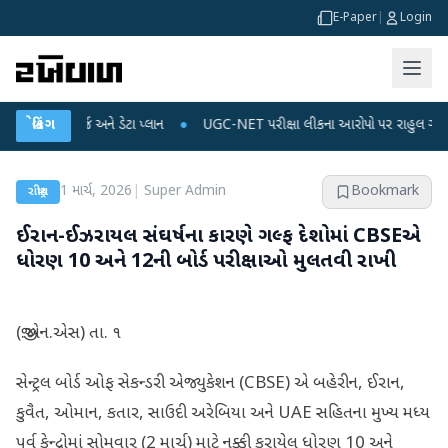
E-Paper
|
Login
ર્જ અને ડેટા પ્લાન
બ્રેકિંગ
●
UGC-NET પરીક્ષા લીકના આરોપો પર રાહુલ ગાંધીએ કેન્દ્ર પર પ્ર
1 માર્ચ, 2026
|
Super Admin
Bookmark
રાષ્ટ્રીય
ઈરાન-ઈઝરાયલ સંઘર્ષના કારણે ગલ્ફ દેશોમાં CBSEએ
ધોરણ 10 અને 12ની બોર્ડ પરીક્ષાઓ મુલતવી રાખી
(જી.એન.એસ) તા. ૧
સેન્ટ્રલ બોર્ડ ઓફ સેકન્ડરી એજ્યુકેશન (CBSE) એ બહેરીન, ઈરાન,
કુવૈત, ઓમાન, કતાર, સાઉદી અરેબિયા અને UAE સહિતના મુખ્ય મધ્ય
પૂર્વ કેન્દ્રોમાં સોમવાર (2 માર્ચ) માટે નક્કી કરાયેલ ધોરણ 10 અને