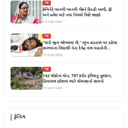
રાષ્ટ્રીય
કેબિનેટે ખાનગી ખાનગી બેંકને દિલ્હી આપી, ફી
અને પ્રવેશ માટે નવા નિયમો વિશે જાણો
14 કલાક પહેલા
રાષ્ટ્રીય
"મારો જીવ જોખમમાં છે," ભૂખ હડતાળ પર રહેલા
ઝારખંડના વિદ્યાર્થી નેતા દેવેન્દ્ર નાથ મહતોની
તબિયત ખરાબ
15 કલાક પહેલા
રાષ્ટ્રીય
142 લોકોના મોત, 797 કરોડ રૂપિયાનું નુકસાન,
હિમાચલ પ્રદેશમાં ભારે ચોમાસાનો સામનો
15 કલાક પહેલા
ટ્રેન્ડિંગ