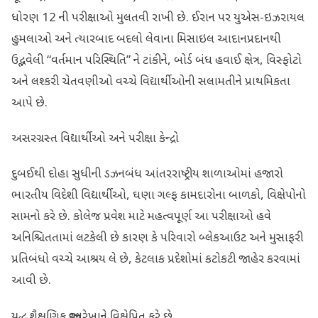
ધોરણ 12 ની પરીક્ષાઓ મુલતવી રાખી છે. ઈરાન પર યુએસ-ઇઝરાયલ
હુમલાઓ અને ત્યારબાદ બદલો લેવાના મિસાઇલ આદાનપ્રદાનથી
ઉદ્ભવેલી “વર્તમાન પરિસ્થિતિ” ને ટાંકીને, બોર્ડ બંધ હવાઈ ક્ષેત્ર, વિસ્ફોટો
અને લશ્કરી ચેતવણીઓ વચ્ચે વિદ્યાર્થીઓની સલામતીને પ્રાથમિકતા
આપે છે.
અસરગ્રસ્ત વિદ્યાર્થીઓ અને પરીક્ષા કેન્દ્રો
દુબઈથી દોહા સુધીની ડઝનબંધ આંતરરાષ્ટ્રીય શાળાઓમાં હજારો
ભારતીય વિદેશી વિદ્યાર્થીઓ, ઘણા ગલ્ફ કામદારોના બાળકો, વિક્ષેપોનો
સામનો કરે છે. કોલેજ પ્રવેશ માટે મહત્વપૂર્ણ આ પરીક્ષાઓ હવે
અનિશ્ચિતતામાં લટકેલી છે કારણ કે પરિવારો બ્લેકઆઉટ અને મુસાફરી
પ્રતિબંધો વચ્ચે આશ્રય લે છે, કેટલાક પ્રદેશોમાં કટોકટી જાહેર કરવામાં
આવી છે.
યુદ્ધ શૈક્ષણિક જીવનરેખાને વિક્ષેપિત કરે છે