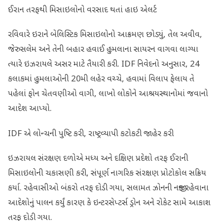
ઈરાન તરફથી મિસાઇલોનો વરસાદ થતાં હાઇ એલર્ટ
રવિવારે ઇરાને બેલિસ્ટિક મિસાઇલોનો આક્રમણ છોડ્યું, તેલ અવીવ,
જેરુસલેમ અને તેની બહાર હવાઈ હુમલાના સાયરન વાગવા લાગ્યા
ત્યારે ઇઝરાયલે અસર માટે તૈયારી કરી. IDF નિવેદનો અનુસાર, 24
કલાકમાં હુમલાઓની 20મી લહેર વચ્ચે, હવામાં વિલાપ ફેલાય તે
પહેલાં ફોન ચેતવણીઓ વાગી, લાખો લોકોને આશ્રયસ્થાનોમાં જવાનો
આદેશ આપ્યો.
IDF એ લોન્ચની પુષ્ટિ કરી, રાષ્ટ્રવ્યાપી કટોકટી જાહેર કરી
ઇઝરાયલ સંરક્ષણ દળોએ મધ્ય અને દક્ષિણ પ્રદેશો તરફ ઈરાની
મિસાઇલોની ચકાસણી કરી, સંપૂર્ણ નાગરિક સંરક્ષણ પ્રોટોકોલ સક્રિય
કર્યા. રહેવાસીઓ બંકરો તરફ દોડી ગયા, સલામત ઝોનની નજીક રહેવાના
આદેશોનું પાલન કર્યું કારણ કે ઇન્ટરસેપ્ટર્સ ડ્રોન અને રોકેટ સામે આકાશ
તરફ દોડી ગયા.