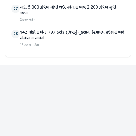
ચાંદી 5,000 રૂપિયા મોંઘી થઈ, સોનાના ભાવ 2,200 રૂપિયા સુધી
07
વધ્યા
2 દિવસ પહેલા
142 લોકોના મોત, 797 કરોડ રૂપિયાનું નુકસાન, હિમાચલ પ્રદેશમાં ભારે
08
ચોમાસાનો સામનો
15 કલાક પહેલા