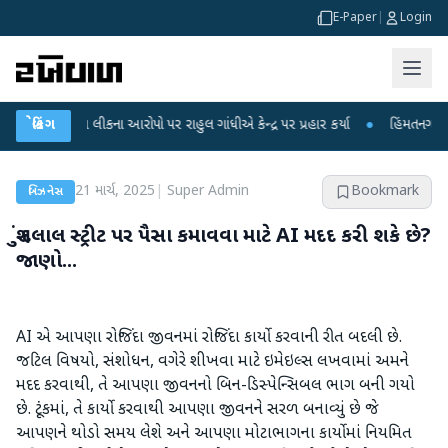
E-Paper
|
Login
ષા લીકના આરોપો પર રાહુલ ગાંધીએ કેન્દ્ર પર પ્રહાર કર્યા
બ્રેકિંગ
●
હિંમતનગરમાં રહસ્યમય 
21 માર્ચ, 2025
|
Super Admin
Bookmark
બિઝનેસ
શું દલાલ સ્ટ્રીટ પર પૈસા કમાવવા માટે AI મદદ કરી શકે છે?
જાણો...
AI એ આપણા રોજિંદા જીવનમાં રોજિંદા કાર્યો કરવાની રીત બદલી છે.
જટિલ વિષયો, સંશોધન, વગેરે શીખવા માટે ઇમેઇલ્સ લખવામાં અમને
મદદ કરવાથી, તે આપણા જીવનનો બિન-ડિસ્પેન્સિબલ ભાગ બની ગયો
છે. ટૂંકમાં, તે કાર્યો કરવાથી આપણા જીવનને સરળ બનાવ્યું છે જે
આપણને થોડો સમય લેશે અને આપણા મોટાભાગના કાર્યોમાં નિયમિત