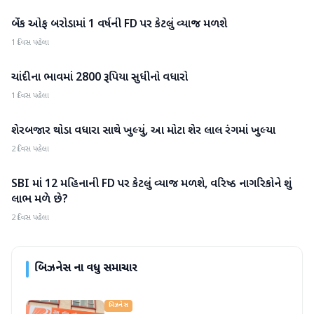
બેંક ઓફ બરોડામાં 1 વર્ષની FD પર કેટલું વ્યાજ મળશે
બિઝનેસ
1 દિવસ પહેલા
ચાંદીના ભાવમાં 2800 રૂપિયા સુધીનો વધારો
બિઝનેસ
1 દિવસ પહેલા
શેરબજાર થોડા વધારા સાથે ખુલ્યું, આ મોટા શેર લાલ રંગમાં ખુલ્યા
બિઝનેસ
2 દિવસ પહેલા
SBI માં 12 મહિનાની FD પર કેટલું વ્યાજ મળશે, વરિષ્ઠ નાગરિકોને શું
બિઝનેસ
લાભ મળે છે?
2 દિવસ પહેલા
બિઝનેસ
ના વધુ સમાચાર
બિઝનેસ