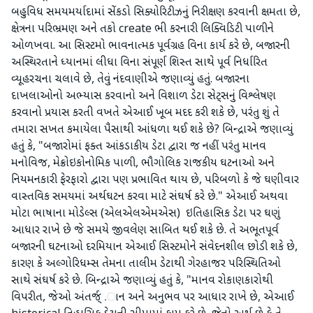
બહુવિધ સમયમર્યાદામાં સેંકડો સિક્યોરિટીઝનું નિરીક્ષણ કરવાની ક્ષમતા છે,
ક્ષેત્રના પરિભ્રમણ અને તકો create ભી કરનારી લિક્વિડિટી પાળીને
ઓળખવા. આ સિસ્ટમો ભાવનાત્મક પૂર્વગ્રહ વિના કાર્ય કરે છે, બજારની
અસ્થિરતાને ધ્યાનમાં લીધા વિના સંપૂર્ણ શિસ્ત સાથે પૂર્વ નિર્ધારિત
વ્યૂહરચના ચલાવે છે, તેવું નંદવાણીએ જણાવ્યું હતું. બજારના
દાખલાઓનો અભ્યાસ કરવાનો અને વિશાળ ડેટા સેટ્સનું વિશ્લેષણ
કરવાનો પ્રયાસ કરતી વખતે એઆઈ ખૂબ મદદ કરી શકે છે, પરંતુ શું તે
તમારા સખત કમાયેલા પૈસાથી આંધળા થઈ શકે છે? બિન્દ્રાએ જણાવ્યું
હતું કે, "બજારોમાં ફક્ત આંકડાકીય ડેટા દ્વારા જ નહીં પરંતુ માનવ
મનોવિજ, મેક્રોઇકોનોમિક પાળી, ભૌગોલિક રાજકીય ઘટનાઓ અને
નિયમનકારી ફેરફારો દ્વારા પણ પ્રભાવિત થાય છે, પરિબળો કે જે ઘણીવાર
વાસ્તવિક સમયમાં અર્થઘટન કરવા માટે સંઘર્ષ કરે છે." એઆઈ અથવા
મોટા ભાષાના મોડેલ્સ (એલએલએમએસ) ઇતિહાસિક ડેટા પર ઘણું
આધાર રાખે છે જે સમયે જીવલેણ સાબિત થઈ શકે છે. તે અભૂતપૂર્વ
બજારની ઘટનાઓ દરમિયાન એઆઈ સિસ્ટમોને સંવેદનશીલ છોડી શકે છે,
કારણ કે અલ્ગોરિધમ્સ તેમના તાલીમ ડેટાથી ગેરહાજર પરિસ્થિતિઓ
સાથે સંઘર્ષ કરે છે. બિન્દ્રાએ જણાવ્યું હતું કે, "માનવ રોકાણકારોથી
વિપરીત, જેઓ અંતર્જ્ .ાન અને અનુભવ પર આધાર રાખે છે, એઆઈ