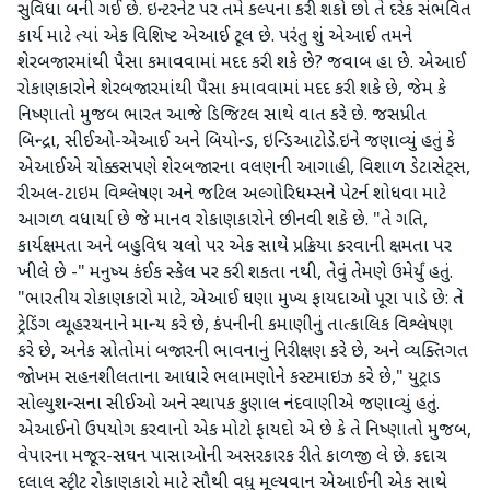
સુવિધા બની ગઈ છે. ઇન્ટરનેટ પર તમે કલ્પના કરી શકો છો તે દરેક સંભવિત
કાર્ય માટે ત્યાં એક વિશિષ્ટ એઆઈ ટૂલ છે. પરંતુ શું એઆઈ તમને
શેરબજારમાંથી પૈસા કમાવવામાં મદદ કરી શકે છે? જવાબ હા છે. એઆઈ
રોકાણકારોને શેરબજારમાંથી પૈસા કમાવવામાં મદદ કરી શકે છે, જેમ કે
નિષ્ણાતો મુજબ ભારત આજે ડિજિટલ સાથે વાત કરે છે. જસપ્રીત
બિન્દ્રા, સીઈઓ-એઆઈ અને બિયોન્ડ, ઇન્ડિઆટોડે.ઇને જણાવ્યું હતું કે
એઆઈએ ચોક્કસપણે શેરબજારના વલણની આગાહી, વિશાળ ડેટાસેટ્સ,
રીઅલ-ટાઇમ વિશ્લેષણ અને જટિલ અલ્ગોરિધમ્સને પેટર્ન શોધવા માટે
આગળ વધાર્યા છે જે માનવ રોકાણકારોને છીનવી શકે છે. "તે ગતિ,
કાર્યક્ષમતા અને બહુવિધ ચલો પર એક સાથે પ્રક્રિયા કરવાની ક્ષમતા પર
ખીલે છે -" મનુષ્ય કંઈક સ્કેલ પર કરી શકતા નથી, તેવું તેમણે ઉમેર્યું હતું.
"ભારતીય રોકાણકારો માટે, એઆઈ ઘણા મુખ્ય ફાયદાઓ પૂરા પાડે છે: તે
ટ્રેડિંગ વ્યૂહરચનાને માન્ય કરે છે, કંપનીની કમાણીનું તાત્કાલિક વિશ્લેષણ
કરે છે, અનેક સ્રોતોમાં બજારની ભાવનાનું નિરીક્ષણ કરે છે, અને વ્યક્તિગત
જોખમ સહનશીલતાના આધારે ભલામણોને કસ્ટમાઇઝ કરે છે," યુટ્રાડ
સોલ્યુશન્સના સીઈઓ અને સ્થાપક કુણાલ નંદવાણીએ જણાવ્યું હતું.
એઆઈનો ઉપયોગ કરવાનો એક મોટો ફાયદો એ છે કે તે નિષ્ણાતો મુજબ,
વેપારના મજૂર-સઘન પાસાઓની અસરકારક રીતે કાળજી લે છે. કદાચ
દલાલ સ્ટ્રીટ રોકાણકારો માટે સૌથી વધુ મૂલ્યવાન એઆઈની એક સાથે