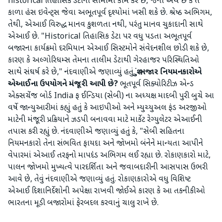
historical તિહાસિક ડેટાની સીમામાં કામ કરે છે, જેનો અર્થ છે કે તે
કાળા હંસ ઇવેન્ટ્સ જેવા અભૂતપૂર્વ દૃશ્યોમાં ખસી શકે છે. શ્રેષ્ઠ અભિગમ,
તેથી, એઆઈ વિરુદ્ધ માનવ કુશળતા નથી, પરંતુ માનવ ચુકાદાની સાથે
એઆઈ છે. "Historical તિહાસિક ડેટા પર વધુ પડતા અભૂતપૂર્વ
બજારના કાર્યક્રમો દરમિયાન એઆઈ સિસ્ટમોને સંવેદનશીલ છોડી શકે છે,
કારણ કે અલ્ગોરિધમ્સ તેમના તાલીમ ડેટાથી ગેરહાજર પરિસ્થિતિઓ
સાથે સંઘર્ષ કરે છે," નંદવાણીએ જણાવ્યું હતું.
શું બજાર નિયમનકારોએ
એઆઈના ઉપયોગને મંજૂરી આપી છે?
ભૂતપૂર્વ સિક્યોરિટીઝ એન્ડ
એક્સચેંજ બોર્ડ India ફ ઈન્ડિયા (સેબી) ના અધ્યક્ષ માદબી પુરી બુચે આ
વર્ષે જાન્યુઆરીમાં કહ્યું હતું કે આઇપીઓ અને મ્યુચ્યુઅલ ફંડ અરજીઓ
માટેની મંજૂરી પ્રક્રિયાને ઝડપી બનાવવા માટે માર્કેટ રેગ્યુલેટર એઆઈની
તપાસ કરી રહ્યું છે. નંદવાણીએ જણાવ્યું હતું કે, "સેબી સહિતના
નિયમનકારો તેના સંભવિત ફાયદા અને જોખમો બંનેને માન્યતા આપીને
વેપારમાં એઆઈ તરફનો માપદંડ અભિગમ લઈ રહ્યા છે. રોકાણકારો માટે,
પાલન જોખમો મુખ્યત્વે પારદર્શિતા અને જવાબદારીની આસપાસ ઉભરી
આવે છે, તેવું નંદવાણીએ જણાવ્યું હતું. રોકાણકારોએ વધુ વિશિષ્ટ
એઆઈ દિશાનિર્દેશોની અપેક્ષા રાખવી જોઈએ કારણ કે આ તકનીકીઓ
ભારતના મૂડી બજારોમાં ફેરબદલ કરવાનું ચાલુ રાખે છે.