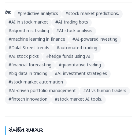
ટેગ્સ:
#
predictive analytics
#
stock market predictions.
#
AI in stock market
#
AI trading bots
#
algorithmic trading
#
AI stock analysis
#
machine learning in finance
#
AI-powered investing
#
Dalal Street trends
#
automated trading
#
AI stock picks
#
hedge funds using AI
#
financial forecasting
#
quantitative trading
#
big data in trading
#
AI investment strategies
#
stock market automation
#
AI-driven portfolio management
#
AI vs human traders
#
fintech innovation
#
stock market AI tools.
સંબંધિત સમાચાર