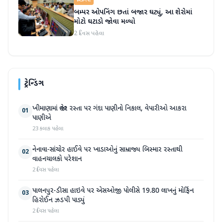
બિઝનેસ
બમ્પર ઓપનિંગ છતાં બજાર ઘટ્યું, આ શેરોમાં
મોટો ઘટાડો જોવા મળ્યો
2 દિવસ પહેલા
ટ્રેન્ડિંગ
ખીમાણામાં જાહેર રસ્તા પર ગંદા પાણીનો નિકાલ, વેપારીઓ આકરા
01
પાણીએ
23 કલાક પહેલા
નેનાવા-સાંચોર હાઈવે પર ખાડાઓનું સામ્રાજ્ય બિસ્માર રસ્તાથી
02
વાહનચાલકો પરેશાન
2 દિવસ પહેલા
પાલનપુર-ડીસા હાઇવે પર એસઓજી પોલીસે 19.80 લાખનું મોર્ફિન
03
હિરોઈન ઝડપી પાડ્યું
2 દિવસ પહેલા