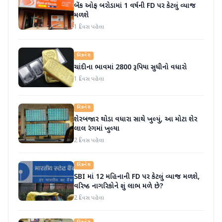
બેંક ઓફ બરોડામાં 1 વર્ષની FD પર કેટલું વ્યાજ
મળશે
1 દિવસ પહેલા
બિઝનેસ
ચાંદીના ભાવમાં 2800 રૂપિયા સુધીનો વધારો
1 દિવસ પહેલા
બિઝનેસ
શેરબજાર થોડા વધારા સાથે ખુલ્યું, આ મોટા શેર
લાલ રંગમાં ખુલ્યા
2 દિવસ પહેલા
બિઝનેસ
SBI માં 12 મહિનાની FD પર કેટલું વ્યાજ મળશે,
વરિષ્ઠ નાગરિકોને શું લાભ મળે છે?
2 દિવસ પહેલા