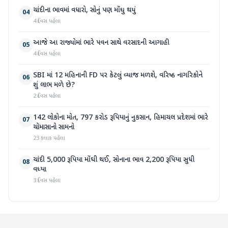
ચાંદીના ભાવમાં વધારો, સોનું પણ મોંઘુ થયું
04
4 દિવસ પહેલા
આજે આ રાજ્યોમાં ભારે પવન સાથે વરસાદની આગાહી
05
4 દિવસ પહેલા
SBI માં 12 મહિનાની FD પર કેટલું વ્યાજ મળશે, વરિષ્ઠ નાગરિકોને
06
શું લાભ મળે છે?
2 દિવસ પહેલા
142 લોકોના મોત, 797 કરોડ રૂપિયાનું નુકસાન, હિમાચલ પ્રદેશમાં ભારે
07
ચોમાસાનો સામનો
23 કલાક પહેલા
ચાંદી 5,000 રૂપિયા મોંઘી થઈ, સોનાના ભાવ 2,200 રૂપિયા સુધી
08
વધ્યા
3 દિવસ પહેલા