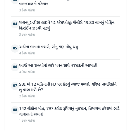
03
વાહનચાલકો પરેશાન
3 દિવસ પહેલા
પાલનપુર-ડીસા હાઇવે પર એસઓજી પોલીસે 19.80 લાખનું મોર્ફિન
04
હિરોઈન ઝડપી પાડ્યું
3 દિવસ પહેલા
ચાંદીના ભાવમાં વધારો, સોનું પણ મોંઘુ થયું
05
4 દિવસ પહેલા
આજે આ રાજ્યોમાં ભારે પવન સાથે વરસાદની આગાહી
06
4 દિવસ પહેલા
SBI માં 12 મહિનાની FD પર કેટલું વ્યાજ મળશે, વરિષ્ઠ નાગરિકોને
07
શું લાભ મળે છે?
2 દિવસ પહેલા
142 લોકોના મોત, 797 કરોડ રૂપિયાનું નુકસાન, હિમાચલ પ્રદેશમાં ભારે
08
ચોમાસાનો સામનો
1 દિવસ પહેલા