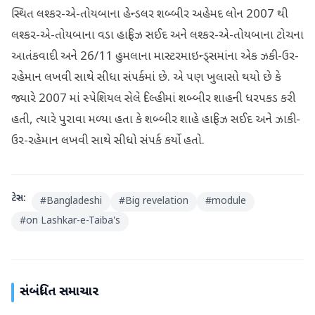
સ્થિત લશ્કર-એ-તોયબાના હેન્ડલર શબ્બીર અહેમદ લોન 2007 થી
લશ્કર-એ-તોયબાના વડા હાફિઝ સઈદ અને લશ્કર-એ-તોયબાના ટોચના
આતંકવાદી અને 26/11 હુમલાના માસ્ટરમાઇન્ડ્સમાંના એક ઝકી-ઉર-
રહેમાન લખવી સાથે સીધા સંપર્કમાં છે. એ પણ ખુલાસો થયો છે કે
જ્યારે 2007 માં સ્પેશિયલ સેલે દિલ્હીમાં શબ્બીર શાહની ધરપકડ કરી
હતી, ત્યારે પુરાવા મળ્યા હતા કે શબ્બીર શાહે હાફિઝ સઈદ અને ઝાકી-
ઉર-રહેમાન લખવી સાથે સીધો સંપર્ક કર્યો હતો.
ટેગ્સ:
#
Bangladeshi
#
Big revelation
#
module
#
on Lashkar-e-Taiba's
સંબંધિત સમાચાર