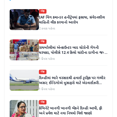
રાષ્ટ્રીય
IAF વિંગ કમાન્ડર હનીટ્રેપમાં ફસાયા, સંવેદનશીલ
માહિતી લીક કરવાનો આરોપ
2 કલાક પહેલા
રાષ્ટ્રીય
રાયબરેલીમાં એન્કાઉન્ટર બાદ ચોરોની ગેંગની
ધરપકડ, પોલીસે 12.4 કિલો ચાંદીના દાગીના જપ્ત
કર્યા
1 દિવસ પહેલા
રાષ્ટ્રીય
દિલ્હીમાં ભારે વરસાદથી હવાઈ ટ્રાફિક પર ગંભીર
અસર; ઈન્ડિગોએ મુસાફરો માટે એડવાઈઝરી
જાહેર કરી
1 દિવસ પહેલા
રાષ્ટ્રીય
કેબિનેટે ખાનગી ખાનગી બેંકને દિલ્હી આપી, ફી
અને પ્રવેશ માટે નવા નિયમો વિશે જાણો