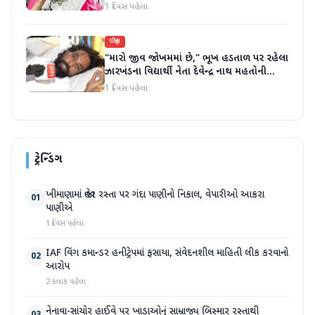
1 દિવસ પહેલા
રાષ્ટ્રીય
"મારો જીવ જોખમમાં છે," ભૂખ હડતાળ પર રહેલા
ઝારખંડના વિદ્યાર્થી નેતા દેવેન્દ્ર નાથ મહતોની
તબિયત ખરાબ
1 દિવસ પહેલા
ટ્રેન્ડિંગ
ખીમાણામાં જાહેર રસ્તા પર ગંદા પાણીનો નિકાલ, વેપારીઓ આકરા
01
પાણીએ
1 દિવસ પહેલા
IAF વિંગ કમાન્ડર હનીટ્રેપમાં ફસાયા, સંવેદનશીલ માહિતી લીક કરવાનો
02
આરોપ
2 કલાક પહેલા
નેનાવા-સાંચોર હાઈવે પર ખાડાઓનું સામ્રાજ્ય બિસ્માર રસ્તાથી