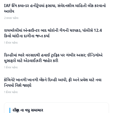
IAF વિંગ કમાન્ડર હનીટ્રેપમાં ફસાયા, સંવેદનશીલ માહિતી લીક કરવાનો
રાષ્ટ્રીય
આરોપ
2 કલાક પહેલા
રાયબરેલીમાં એન્કાઉન્ટર બાદ ચોરોની ગેંગની ધરપકડ, પોલીસે 12.4
રાષ્ટ્રીય
કિલો ચાંદીના દાગીના જપ્ત કર્યા
1 દિવસ પહેલા
દિલ્હીમાં ભારે વરસાદથી હવાઈ ટ્રાફિક પર ગંભીર અસર; ઈન્ડિગોએ
રાષ્ટ્રીય
મુસાફરો માટે એડવાઈઝરી જાહેર કરી
1 દિવસ પહેલા
કેબિનેટે ખાનગી ખાનગી બેંકને દિલ્હી આપી, ફી અને પ્રવેશ માટે નવા
રાષ્ટ્રીય
નિયમો વિશે જાણો
1 દિવસ પહેલા
રાષ્ટ્રીય
ના વધુ સમાચાર