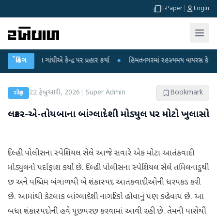
E-Paper
|
Login
ુલ ગાંધીએ કેન્દ્ર પર પ્રહાર કર્યા
બ્રેકિંગ
●
હિંમતનગરમાં રહસ્યમય વાયરસ કે ચાંદીપુરા? 6
22 ફેબ્રુઆરી, 2026
|
Super Admin
Bookmark
રાષ્ટ્રીય
લશ્કર-એ-તોયબાના બાંગ્લાદેશી મોડ્યુલ પર મોટો ખુલાસો
દિલ્હી પોલીસના સ્પેશિયલ સેલે આજે સવારે એક મોટા આતંકવાદી
મોડ્યુલનો પર્દાફાશ કર્યો છે. દિલ્હી પોલીસના સ્પેશિયલ સેલે તમિલનાડુથી
છ અને પશ્ચિમ બંગાળથી બે શંકાસ્પદ આતંકવાદીઓની ધરપકડ કરી
છે. આમાંથી કેટલાક બાંગ્લાદેશી નાગરિકો હોવાનું પણ કહેવાય છે. આ
બધા શંકાસ્પદોની હવે પૂછપરછ કરવામાં આવી રહી છે. તેમની પાસેથી