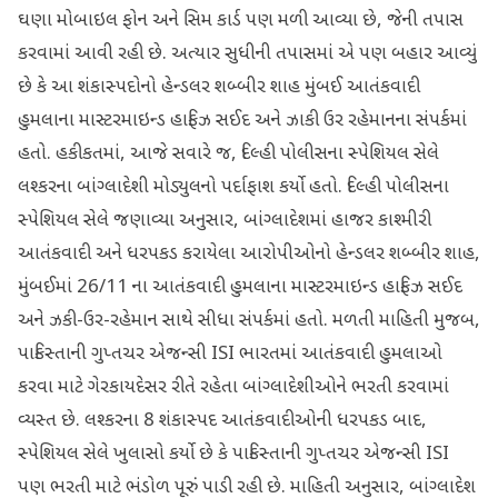
ઘણા મોબાઇલ ફોન અને સિમ કાર્ડ પણ મળી આવ્યા છે, જેની તપાસ
કરવામાં આવી રહી છે. અત્યાર સુધીની તપાસમાં એ પણ બહાર આવ્યું
છે કે આ શંકાસ્પદોનો હેન્ડલર શબ્બીર શાહ મુંબઈ આતંકવાદી
હુમલાના માસ્ટરમાઇન્ડ હાફિઝ સઈદ અને ઝાકી ઉર રહેમાનના સંપર્કમાં
હતો. હકીકતમાં, આજે સવારે જ, દિલ્હી પોલીસના સ્પેશિયલ સેલે
લશ્કરના બાંગ્લાદેશી મોડ્યુલનો પર્દાફાશ કર્યો હતો. દિલ્હી પોલીસના
સ્પેશિયલ સેલે જણાવ્યા અનુસાર, બાંગ્લાદેશમાં હાજર કાશ્મીરી
આતંકવાદી અને ધરપકડ કરાયેલા આરોપીઓનો હેન્ડલર શબ્બીર શાહ,
મુંબઈમાં 26/11 ના આતંકવાદી હુમલાના માસ્ટરમાઇન્ડ હાફિઝ સઈદ
અને ઝકી-ઉર-રહેમાન સાથે સીધા સંપર્કમાં હતો. મળતી માહિતી મુજબ,
પાકિસ્તાની ગુપ્તચર એજન્સી ISI ભારતમાં આતંકવાદી હુમલાઓ
કરવા માટે ગેરકાયદેસર રીતે રહેતા બાંગ્લાદેશીઓને ભરતી કરવામાં
વ્યસ્ત છે. લશ્કરના 8 શંકાસ્પદ આતંકવાદીઓની ધરપકડ બાદ,
સ્પેશિયલ સેલે ખુલાસો કર્યો છે કે પાકિસ્તાની ગુપ્તચર એજન્સી ISI
પણ ભરતી માટે ભંડોળ પૂરું પાડી રહી છે. માહિતી અનુસાર, બાંગ્લાદેશ