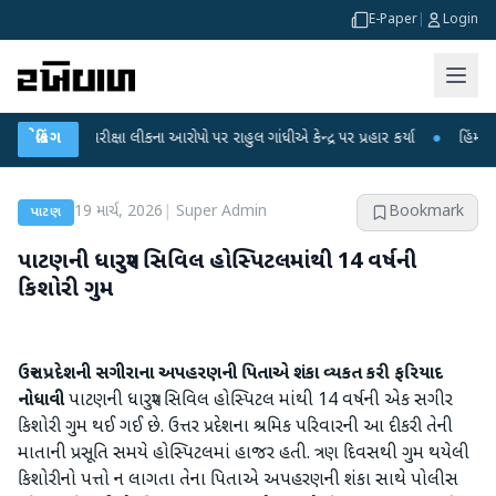
E-Paper
|
Login
ET પરીક્ષા લીકના આરોપો પર રાહુલ ગાંધીએ કેન્દ્ર પર પ્રહાર કર્યા
બ્રેકિંગ
●
હિંમતનગરમાં ર
19 માર્ચ, 2026
|
Super Admin
Bookmark
પાટણ
પાટણની ધારપુર સિવિલ હોસ્પિટલમાંથી 14 વર્ષની
કિશોરી ગુમ
ઉત્તર પ્રદેશની સગીરાના અપહરણની પિતાએ શંકા વ્યકત કરી ફરિયાદ
નોધાવી
પાટણની ધારપુર સિવિલ હોસ્પિટલ માંથી 14 વર્ષની એક સગીર
કિશોરી ગુમ થઈ ગઈ છે. ઉત્તર પ્રદેશના શ્રમિક પરિવારની આ દીકરી તેની
માતાની પ્રસૂતિ સમયે હોસ્પિટલમાં હાજર હતી. ત્રણ દિવસથી ગુમ થયેલી
કિશોરીનો પત્તો ન લાગતા તેના પિતાએ અપહરણની શંકા સાથે પોલીસ