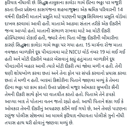
ફરિયાદ નોંધાવી છે. સિદ્ધપુર તાલુકાના કાલેડા ગામે ઈંટના ભઠ્ઠા પર મજૂરી
કરતા ઉત્તર પ્રદેશના કાસગંજના શહબાજપુરના એક શ્રમિક પરિવારની 14
વર્ષની દીકરીની માતાને પ્રસૂતિ માટે પાટણની ધારપુર સિવિલના પ્રસૂતિ વોર્ડમાં
દાખલ કરવામાં આવી હતી. માતાએ આઠમા સંતાન તરીકે એક દીકરીને
જન્મ આપ્યો હતો. માતાની સંભાળ રાખવા માટે આ મોટી દીકરી
હોસ્પિટલમાં રોકાઈ હતી, જ્યારે તેના પિતા બીજી દીકરીની બીમારીના
કારણે સિદ્ધપુરના કાલેડા ગામે ભઠ્ઠા પર ગયા હતા. 15 માર્ચના રોજ માતા
નવજાત બાળકીને દૂધ પીવડાવવા માટે NICU વોર્ડ નંબર 19 માં લઈ ગઈ
હતી અને મોટી દીકરીને બહાર બેસવાનું કહ્યું હતું.માતા બાળકીને દૂધ
પીવડાવીને બહાર આવી ત્યારે મોટી દીકરી ત્યાં જોવા મળી ન હતી. તેની
ઘણી શોધખોળ કરવા છતાં અને તેના ફોન પર સંપર્ક કરવાનો પ્રયાસ કરવા
છતાં તે મળી ન હતી. બાદમાં કિશોરીના પિતાને જાણવા મળ્યું કે તેમના
ઈંટના ભઠ્ઠા પર કામ કરતો ઉત્તર પ્રદેશનો મજૂર ઓમકાર સુખવીર સૈની
તેમની દીકરી સાથે ફોન પર વાતચીત કરતો હતો. પિતાએ તેને ઠપકો
આપ્યા બાદ તે પોતાના વતન જતો રહ્યો હતો. આથી પિતાને શંકા ગઈ કે
ઓમકાર તેમની દીકરીનું અપહરણ કરીને લઈ ગયો છે, અને તેમણે પાટણના
રણુંજ પોલીસ સ્ટેશનમાં આ મામલે ફરિયાદ નોંધાવતા પોલીસે ગુનો નોંધી
તપાસ હાથ ધરી હોવાનું જાણવા મળ્યું છે.