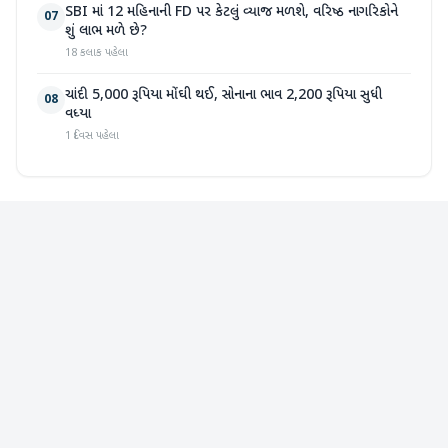
SBI માં 12 મહિનાની FD પર કેટલું વ્યાજ મળશે, વરિષ્ઠ નાગરિકોને
07
શું લાભ મળે છે?
18 કલાક પહેલા
ચાંદી 5,000 રૂપિયા મોંઘી થઈ, સોનાના ભાવ 2,200 રૂપિયા સુધી
08
વધ્યા
1 દિવસ પહેલા