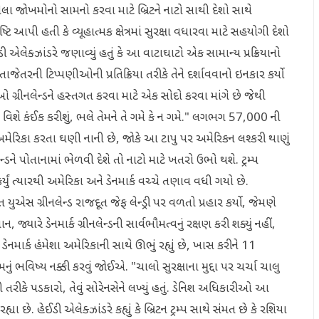
ેલા જોખમોનો સામનો કરવા માટે બ્રિટને નાટો સાથી દેશો સાથે
ટિ આપી હતી કે વ્યૂહાત્મક ક્ષેત્રમાં સુરક્ષા વધારવા માટે સહયોગી દેશો
હેઈડી એલેક્ઝાંડરે જણાવ્યું હતું કે આ વાટાઘાટો એક સામાન્ય પ્રક્રિયાનો
ી તાજેતરની ટિપ્પણીઓની પ્રતિક્રિયા તરીકે તેને દર્શાવવાનો ઇનકાર કર્યો
ં કે તેઓ ગ્રીનલેન્ડને હસ્તગત કરવા માટે એક સોદો કરવા માંગે છે જેથી
લેન્ડ વિશે કંઈક કરીશું, ભલે તેમને તે ગમે કે ન ગમે." લગભગ 57,000 ની
 સેના અમેરિકા કરતા ઘણી નાની છે, જોકે આ ટાપુ પર અમેરિકન લશ્કરી થાણું
્ડને પોતાનામાં ભેળવી દેશે તો નાટો માટે ખતરો ઉભો થશે. ટ્રમ્પ
કર્યું ત્યારથી અમેરિકા અને ડેનમાર્ક વચ્ચે તણાવ વધી ગયો છે.
યુએસ ગ્રીનલેન્ડ રાજદૂત જેફ લેન્ડ્રી પર વળતો પ્રહાર કર્યો, જેમણે
, જ્યારે ડેનમાર્ક ગ્રીનલેન્ડની સાર્વભૌમત્વનું રક્ષણ કરી શક્યું નહીં,
 ડેનમાર્ક હંમેશા અમેરિકાની સાથે ઊભું રહ્યું છે, ખાસ કરીને 11
ું ભવિષ્ય નક્કી કરવું જોઈએ. "ચાલો સુરક્ષાના મુદ્દા પર ચર્ચા ચાલુ
 તરીકે પડકારો, તેવું સોરેનસેને લખ્યું હતું. ડેનિશ અધિકારીઓ આ
યા છે. હેઈડી એલેક્ઝાંડરે કહ્યું કે બ્રિટન ટ્રમ્પ સાથે સંમત છે કે રશિયા