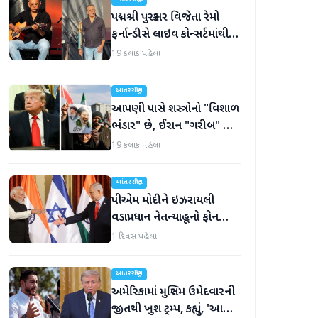
પદ્મશ્રી પુરસ્કાર વિજેતા રેમો
ફર્નાન્ડીસે લાઇવ કોન્સર્ટમાંથી
નિવૃત્તિની જાહેરાત કરી
19 કલાક પહેલા
આંતરરાષ્ટ્રીય
આપણી પાસે શસ્ત્રોનો "વિશાળ
ભંડાર" છે, ઈરાન "ગરીબ" છે,
ટ્રમ્પનું નિવેદન
19 કલાક પહેલા
આંતરરાષ્ટ્રીય
પીએમ મોદીને ઇઝરાયલી
વડાપ્રધાન નેતન્યાહૂનો ફોન
આવ્યો
1 દિવસ પહેલા
આંતરરાષ્ટ્રીય
અમેરિકામાં મુસ્લિમ ઉમેદવારની
જીતથી ખુશ ટ્રમ્પ, કહ્યું, 'આ