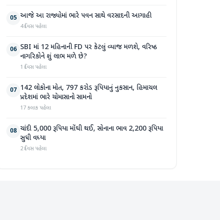
આજે આ રાજ્યોમાં ભારે પવન સાથે વરસાદની આગાહી
05
4 દિવસ પહેલા
SBI માં 12 મહિનાની FD પર કેટલું વ્યાજ મળશે, વરિષ્ઠ
06
નાગરિકોને શું લાભ મળે છે?
1 દિવસ પહેલા
142 લોકોના મોત, 797 કરોડ રૂપિયાનું નુકસાન, હિમાચલ
07
પ્રદેશમાં ભારે ચોમાસાનો સામનો
17 કલાક પહેલા
ચાંદી 5,000 રૂપિયા મોંઘી થઈ, સોનાના ભાવ 2,200 રૂપિયા
08
સુધી વધ્યા
2 દિવસ પહેલા