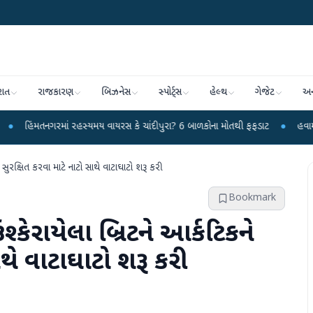
રાત
રાજકારણ
બિઝનેસ
સ્પોર્ટ્સ
હેલ્થ
ગેજેટ
અન
નગરમાં રહસ્યમય વાયરસ કે ચાંદીપુરા? 6 બાળકોના મોતથી ફફડાટ
●
હવામાન વિભાગે 18
કને સુરક્ષિત કરવા માટે નાટો સાથે વાટાઘાટો શરૂ કરી
Bookmark
 ઉશ્કેરાયેલા બ્રિટને આર્કટિકને
ાથે વાટાઘાટો શરૂ કરી