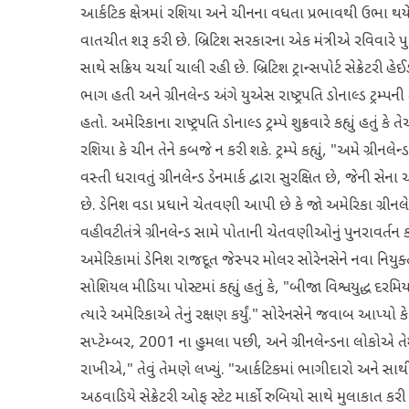
આર્કટિક ક્ષેત્રમાં રશિયા અને ચીનના વધતા પ્રભાવથી ઉભા થય
વાતચીત શરૂ કરી છે. બ્રિટિશ સરકારના એક મંત્રીએ રવિવારે પુષ્
સાથે સક્રિય ચર્ચા ચાલી રહી છે. બ્રિટિશ ટ્રાન્સપોર્ટ સેક્રેટરી 
ભાગ હતી અને ગ્રીનલેન્ડ અંગે યુએસ રાષ્ટ્રપતિ ડોનાલ્ડ ટ્રમ્પન
હતો. અમેરિકાના રાષ્ટ્રપતિ ડોનાલ્ડ ટ્રમ્પે શુક્રવારે કહ્યું હતુ
રશિયા કે ચીન તેને કબજે ન કરી શકે. ટ્રમ્પે કહ્યું, "અમે ગ્રીન
વસ્તી ધરાવતું ગ્રીનલેન્ડ ડેનમાર્ક દ્વારા સુરક્ષિત છે, જેની
છે. ડેનિશ વડા પ્રધાને ચેતવણી આપી છે કે જો અમેરિકા ગ્રીનલેન
વહીવટીતંત્રે ગ્રીનલેન્ડ સામે પોતાની ચેતવણીઓનું પુનરાવર્તન 
અમેરિકામાં ડેનિશ રાજદૂત જેસ્પર મોલર સોરેનસેને નવા નિયુક્ત 
સોશિયલ મીડિયા પોસ્ટમાં કહ્યું હતું કે, "બીજા વિશ્વયુદ્ધ દરમિયાન
ત્યારે અમેરિકાએ તેનું રક્ષણ કર્યું." સોરેનસેને જવાબ આપ્યો કે
સપ્ટેમ્બર, 2001 ના હુમલા પછી, અને ગ્રીનલેન્ડના લોકોએ તેમન
રાખીએ," તેવું તેમણે લખ્યું. "આર્કટિકમાં ભાગીદારો અને સાથી
અઠવાડિયે સેક્રેટરી ઓફ સ્ટેટ માર્કો રુબિયો સાથે મુલાકાત કરી રહ્