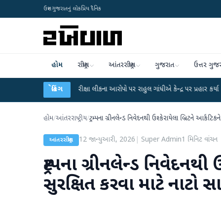
ઉત્તર ગુજરાતનું લોકપ્રિય દૈનિક
હોમ
રાષ્ટ્રીય
આંતરરાષ્ટ્રીય
ગુજરાત
ઉત્તર ગુજ
●
UGC-NET પરીક્ષા લીકના આરોપો પર રાહુલ ગાંધીએ કેન્દ્ર પર પ્રહાર કર્યા
બ્રેકિંગ
●
હિંમત
હોમ
/
આંતરરાષ્ટ્રીય
/
ટ્રમ્પના ગ્રીનલેન્ડ નિવેદનથી ઉશ્કેરાયેલા બ્રિટને આર્કટિ
12 જાન્યુઆરી, 2026
|
Super Admin
1
મિનિટ વાંચન
આંતરરાષ્ટ્રીય
ટ્રમ્પના ગ્રીનલેન્ડ નિવેદનથી
સુરક્ષિત કરવા માટે નાટો સ