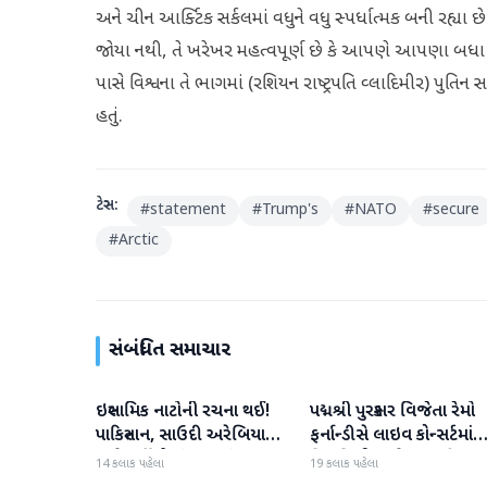
અને ચીન આર્ક્ટિક સર્કલમાં વધુને વધુ સ્પર્ધાત્મક બની રહ્યા
જોયા નથી, તે ખરેખર મહત્વપૂર્ણ છે કે આપણે આપણા બધા 
પાસે વિશ્વના તે ભાગમાં (રશિયન રાષ્ટ્રપતિ વ્લાદિમીર) પુતિ
હતું.
ટેગ્સ:
#
statement
#
Trump's
#
NATO
#
secure
#
Arctic
સંબંધિત સમાચાર
ઇસ્લામિક નાટોની રચના થઈ!
પદ્મશ્રી પુરસ્કાર વિજેતા રેમો
આંતરરાષ્ટ્રીય
આંતરરાષ્ટ્રીય
પાકિસ્તાન, સાઉદી અરેબિયા
ફર્નાન્ડીસે લાઇવ કોન્સર્ટમાંથ
અને તુર્કીએ સંયુક્ત સંરક્ષણ
નિવૃત્તિની જાહેરાત કરી
14 કલાક પહેલા
19 કલાક પહેલા
કરાર પર હસ્તાક્ષર