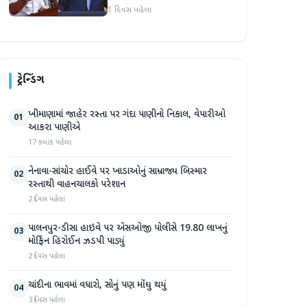
અમારા માટે સારા સમાચાર છે'
1 દિવસ પહેલા
ટ્રેન્ડિંગ
ખીમાણામાં જાહેર રસ્તા પર ગંદા પાણીનો નિકાલ, વેપારીઓ
01
આકરા પાણીએ
17 કલાક પહેલા
નેનાવા-સાંચોર હાઈવે પર ખાડાઓનું સામ્રાજ્ય બિસ્માર
02
રસ્તાથી વાહનચાલકો પરેશાન
2 દિવસ પહેલા
પાલનપુર-ડીસા હાઇવે પર એસઓજી પોલીસે 19.80 લાખનું
03
મોર્ફિન હિરોઈન ઝડપી પાડ્યું
2 દિવસ પહેલા
ચાંદીના ભાવમાં વધારો, સોનું પણ મોંઘુ થયું
04
3 દિવસ પહેલા