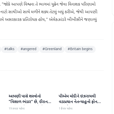
 છે. "જોકે આપણે વિશ્વના તે ભાગમાં યુક્રેન જેવા વિનાશક પરિણામો
નાટો સાથીઓ સાથે મળીને શક્ય તેટલું બધું કરીએ, જેથી આપણી
ન સામે અસરકારક પ્રતિરોધક હોય," એલેક્ઝાંડરે બીબીસીને જણાવ્યું
#
talks
#
angered
#
Greenland
#
Britain begins
આપણી પાસે શસ્ત્રોનો
પીએમ મોદીને ઇઝરાયલી
આંતરરાષ્ટ્રીય
આંતરરાષ્ટ્રીય
ી
"વિશાળ ભંડાર" છે, ઈરાન
વડાપ્રધાન નેતન્યાહૂનો ફોન
"ગરીબ" છે, ટ્રમ્પનું નિવેદન
આવ્યો
19 કલાક પહેલા
1 દિવસ પહેલા