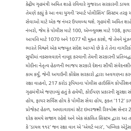
કેન્દ્રીય ગૃહમંત્રી અમિત શાહે રવિવારે ગુજરાત સરકારની ડાય
તેમણે કહ્યું કે આ નવા યુગની 'સ્માર્ટ પોલીસિંગ' સિસ્ટમ તરફ 
સેવાઓ માટે એક જ નંબર ઉપલબ્ધ થશે. ગૃહમંત્રી અમિત શાહે કહ
નંબરો, જેમ કે પોલીસ માટે 100, એમ્બ્યુલન્સ માટે 108, 
આપત્તિ માટે 1070 અને 1077 થી મુક્ત કરશે, જે તેમને મૂંઝવણમ
ભારતે વિશ્વને એક મજબૂત સંદેશ આપ્યો છે કે તે તેના નાગરિ
સુધીમાં નક્સલવાદને નાબૂદ કરવાની તેમની સરકારની પ્રતિબદ્ધતાનો પ
મોદીના નેતૃત્વ હેઠળની ભાજપ સરકારે દેશના સૌથી સંવેદનશ
કામ કર્યું, જેની અગાઉની કોંગ્રેસ સરકારો દ્વારા અવગણન
રક્ષા વાહનો, 217 કરોડ રૂપિયાના પોલીસ હાઉસિંગ કોર્પોરેશનના 
ગૃહમંત્રીએ જણાવ્યું હતું કે હવેથી, કોઈપણ પ્રકારની સુરક્
હોય, ફાયર સર્વિસ હોય કે પોલીસ સેવા હોય, ફક્ત '112' ડા
પ્રોજેક્ટ હેઠળ, અમદાવાદમાં સ્ટેટ ઇમરજન્સી રિસ્પોન્સ સેન્ટ
દરેક સમયે સજાગ રહેશે અને એક સંકલિત સિસ્ટમ દ્વારા આ તમ
કે 'ડાયલ ૧૧૨' જન રક્ષા વાન એ 'એલર્ટ બાર', 'પબ્લિક એડ્રેસ