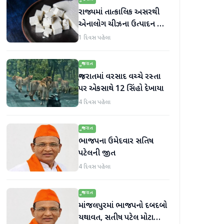
રાજ્યમાં તાત્કાલિક અસરથી
એનાલોગ ચીઝના ઉત્પાદન અને
વેચાણ પર પ્રતિબંધ.
1 દિવસ પહેલા
ગુજરાત
ગુજરાતમાં વરસાદ વચ્ચે રસ્તા
પર એકસાથે 12 સિંહો દેખાયા
4 દિવસ પહેલા
ગુજરાત
ભાજપના ઉમેદવાર સતિષ
પટેલની જીત
4 દિવસ પહેલા
ગુજરાત
માંજલપુરમાં ભાજપનો દબદબો
યથાવત, સતીષ પટેલ મોટા