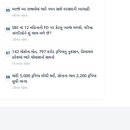
આજે આ રાજ્યોમાં ભારે પવન સાથે વરસાદની આગાહી
05
4 દિવસ પહેલા
SBI માં 12 મહિનાની FD પર કેટલું વ્યાજ મળશે, વરિષ્ઠ
06
નાગરિકોને શું લાભ મળે છે?
2 દિવસ પહેલા
142 લોકોના મોત, 797 કરોડ રૂપિયાનું નુકસાન, હિમાચલ
07
પ્રદેશમાં ભારે ચોમાસાનો સામનો
18 કલાક પહેલા
ચાંદી 5,000 રૂપિયા મોંઘી થઈ, સોનાના ભાવ 2,200 રૂપિયા
08
સુધી વધ્યા
2 દિવસ પહેલા