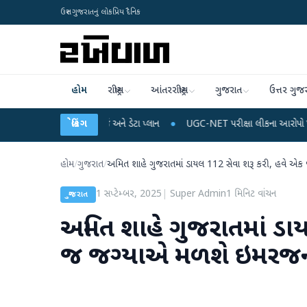
ઉત્તર ગુજરાતનું લોકપ્રિય દૈનિક
હોમ
રાષ્ટ્રીય
આંતરરાષ્ટ્રીય
ગુજરાત
ઉત્તર ગુજ
ોબાઈલ રિચાર્જ અને ડેટા પ્લાન
બ્રેકિંગ
●
UGC-NET પરીક્ષા લીકના આરોપો પર રાહુલ ગાંધીએ કેન્દ
હોમ
/
ગુજરાત
/
અમિત શાહે ગુજરાતમાં ડાયલ 112 સેવા શરૂ કરી, હવે 
1 સપ્ટેમ્બર, 2025
|
Super Admin
1
મિનિટ વાંચન
ગુજરાત
અમિત શાહે ગુજરાતમાં ડા
જ જગ્યાએ મળશે ઇમરજન