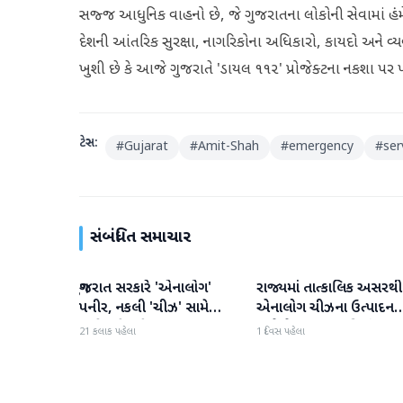
સજ્જ આધુનિક વાહનો છે, જે ગુજરાતના લોકોની સેવામાં હંમેશા રહે
દેશની આંતરિક સુરક્ષા, નાગરિકોના અધિકારો, કાયદો અને વ્યવસ
ખુશી છે કે આજે ગુજરાતે 'ડાયલ ૧૧૨' પ્રોજેક્ટના નકશા પર પોતાન
ટેગ્સ:
#
Gujarat
#
Amit-Shah
#
emergency
#
ser
સંબંધિત સમાચાર
ગુજરાત સરકારે 'એનાલોગ'
રાજ્યમાં તાત્કાલિક અસરથી
ગુજરાત
ગુજરાત
પનીર, નકલી 'ચીઝ' સામે
એનાલોગ ચીઝના ઉત્પાદન
કાર્યવાહી કરી
અને વેચાણ પર પ્રતિબંધ.
21 કલાક પહેલા
1 દિવસ પહેલા