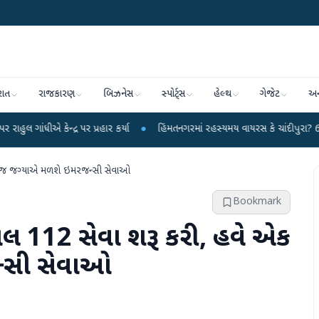
રાત
રાજકારણ
બિઝનેસ
સ્પોર્ટ્સ
હેલ્થ
ગેજેટ
અન
્ર પર પ્રહાર કર્યા
●
હિંમતનગરમાં રહસ્યમય વાયરસ કે ચાંદીપુરા? 6 બાળકોના મોતથ
એક જ જગ્યાએ મળશે ઇમરજન્સી સેવાઓ
Bookmark
યલ 112 સેવા શરૂ કરી, હવે એક
્સી સેવાઓ