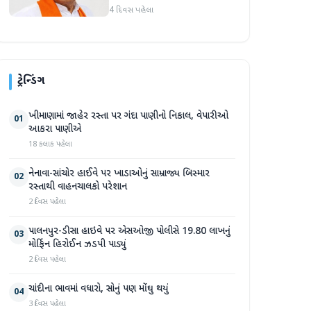
માર્જિનથી આગળ
4 દિવસ પહેલા
ટ્રેન્ડિંગ
ખીમાણામાં જાહેર રસ્તા પર ગંદા પાણીનો નિકાલ, વેપારીઓ
01
આકરા પાણીએ
18 કલાક પહેલા
નેનાવા-સાંચોર હાઈવે પર ખાડાઓનું સામ્રાજ્ય બિસ્માર
02
રસ્તાથી વાહનચાલકો પરેશાન
2 દિવસ પહેલા
પાલનપુર-ડીસા હાઇવે પર એસઓજી પોલીસે 19.80 લાખનું
03
મોર્ફિન હિરોઈન ઝડપી પાડ્યું
2 દિવસ પહેલા
ચાંદીના ભાવમાં વધારો, સોનું પણ મોંઘુ થયું
04
3 દિવસ પહેલા