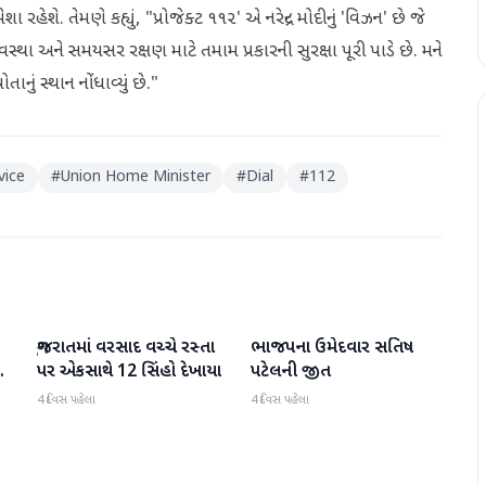
શે. તેમણે કહ્યું, "પ્રોજેક્ટ ૧૧૨' એ નરેન્દ્ર મોદીનું 'વિઝન' છે જે
્થા અને સમયસર રક્ષણ માટે તમામ પ્રકારની સુરક્ષા પૂરી પાડે છે. મને
ું સ્થાન નોંધાવ્યું છે."
vice
#
Union Home Minister
#
Dial
#
112
ગુજરાતમાં વરસાદ વચ્ચે રસ્તા
ભાજપના ઉમેદવાર સતિષ
ગુજરાત
ગુજરાત
પર એકસાથે 12 સિંહો દેખાયા
પટેલની જીત
4 દિવસ પહેલા
4 દિવસ પહેલા