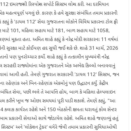
લ 112 ઇમરજન્સી રિસ્પોન્સ સપોર્ટ સિસ્ટમ લોન્ચ કરી. આ દરમિયાન
એક મહત્વપૂર્ણ પગલું છે. કારણ કે હવે સુરક્ષા સંબંધિત તમામ પ્રકારની
્યું કે 'ડાયલ 112' સેવા ગુજરાતના લોકોને વિવિધ પ્રકારના ટોલ ફ્રી
ફાયર માટે 101, મહિલા સહાય માટે 181, બાળ સહાય માટે 1058,
ાં મૂકતા હતા. અમિત શાહે કહ્યું કે નરેન્દ્ર મોદી સરકારના 11 વર્ષમાં
કોની સુરક્ષા માટે કોઈપણ હદ સુધી જઈ શકે છે. શાહે 31 માર્ચ, 2026
ણ પુનરોચ્ચાર કર્યો. શાહે કહ્યું કે તત્કાલીન મુખ્યમંત્રી નરેન્દ્ર
ીલ સરહદી રાજ્યોમાંના એક ગુજરાતને એક અભેદ્ય કિલ્લો બનાવવાનું
ા કરવામાં આવી હતી. તેમણે ગુજરાત સરકારની 'ડાયલ 112' સિસ્ટમ, જન
રહેણાંક અને બિન-રહેણાંક એકમોનું પણ ઉદ્ઘાટન કર્યું. કેન્દ્રીય
ષા સંબંધિત સેવા, પછી ભલે તે આપત્તિ હોય, બાળ કે મહિલા હેલ્પલાઇન
યલ કરીને ખૂબ જ ઓછા સમયમાં પૂરી પાડી શકાશે. તેમણે કહ્યું, "આ
ર 24 કલાક કાર્યરત રહેશે અને 150 બેઠકોની ક્ષમતા ધરાવતું કોલ સેન્ટર
ામ પ્રકારની સેવાઓ સાથે જોડાયેલ રહેશે. અમિત શાહે જણાવ્યું હતું
 સિસ્ટમ' અને 'લોકેશન ટ્રેકર' વગેરે જેવી તમામ પ્રકારની સુવિધાઓથી