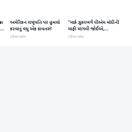
ા
અમેરિકન રાષ્ટ્રપતિ પર હુમલો
"માર્ક ઝુકરબર્ગે પીએમ મોદીની
આંતરરાષ્ટ્રીય
આંતરરાષ્ટ્રીય
કરવાનું વધુ એક કાવતરું!
માફી માંગવી જોઈએ,
નહીંતર..."
2 દિવસ પહેલા
2 દિવસ પહેલા