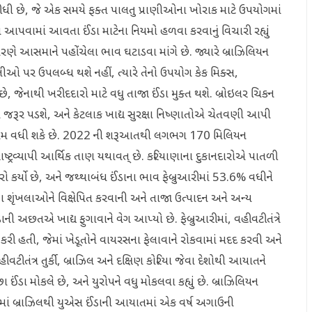
ી છે, જે એક સમયે ફક્ત પાલતુ પ્રાણીઓના ખોરાક માટે ઉપયોગમાં
આપવામાં આવતા ઈંડા માટેના નિયમો હળવા કરવાનું વિચારી રહ્યું
લૂના કારણે આસમાને પહોંચેલા ભાવ ઘટાડવા માંગે છે. જ્યારે બ્રાઝિલિયન
 પર ઉપલબ્ધ થશે નહીં, ત્યારે તેનો ઉપયોગ કેક મિક્સ,
 છે, જેનાથી ખરીદદારો માટે વધુ તાજા ઈંડા મુક્ત થશે. બ્રોઇલર ચિકન
જરૂર પડશે, અને કેટલાક ખાદ્ય સુરક્ષા નિષ્ણાતોએ ચેતવણી આપી
ું જોખમ વધી શકે છે. 2022 ની શરૂઆતથી લગભગ 170 મિલિયન
્ટ્રવ્યાપી આર્થિક તાણ યથાવત્ છે. કરિયાણાના દુકાનદારોએ પાતળી
 કર્યો છે, અને જથ્થાબંધ ઈંડાના ભાવ ફેબ્રુઆરીમાં 53.6% વધીને
વઠા શૃંખલાઓને વિક્ષેપિત કરવાની અને તાજા ઉત્પાદન અને અન્ય
 અછતએ ખાદ્ય ફુગાવાને વેગ આપ્યો છે. ફેબ્રુઆરીમાં, વહીવટીતંત્રે
ી હતી, જેમાં ખેડૂતોને વાયરસના ફેલાવાને રોકવામાં મદદ કરવી અને
વટીતંત્ર તુર્કી, બ્રાઝિલ અને દક્ષિણ કોરિયા જેવા દેશોથી આયાતને
 ઈંડા મોકલે છે, અને યુરોપને વધુ મોકલવા કહ્યું છે. બ્રાઝિલિયન
ાં બ્રાઝિલથી યુએસ ઈંડાની આયાતમાં એક વર્ષ અગાઉની