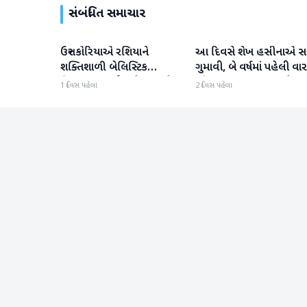
સંબંધિત સમાચાર
ઉત્તર કોરિયાએ રશિયાને
આ દિવસે શેખ હસીનાએ સત્ત
આંતરરાષ્ટ્રીય
આંતરરાષ્ટ્રીય
શક્તિશાળી બેલિસ્ટિક
ગુમાવી, બે વર્ષમાં પહેલી વાર
મિસાઇલ આપી, યુક્રેન ગુસ્સે
દુનિયા સમક્ષ હાજર થશે
1 દિવસ પહેલા
2 દિવસ પહેલા
ભરાયું