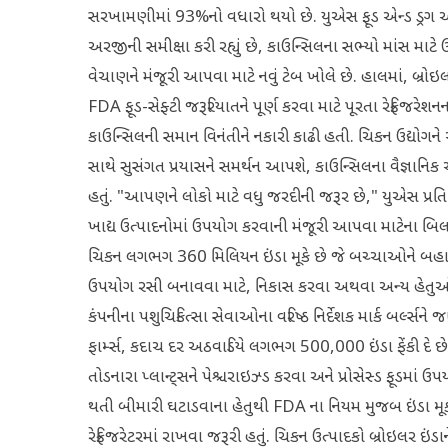
સરખામણીમાં 93%નો વધારો થયો છે. યુએસ ફૂડ એન્ડ ડ્રગ એડમિન
અરજીની સમીક્ષા કરી રહ્યું છે, કાઉન્સિલના સભ્યો માંસ માટ
વેચાણને મંજૂરી આપવા માટે નવું ટેબ ખોલે છે. હાલમાં, બ્રો
FDA ફૂડ-સેફ્ટી જરૂરિયાતને પૂર્ણ કરવા માટે પૂરતા રેફ્રિજ
કાઉન્સિલની સમાન વિનંતીને નકારી કાઢી હતી. ચિકન ઉદ્યોગને
સાથે સુસંગત પ્રયાસને સમર્થન આપશે, કાઉન્સિલના વૈજ્ઞાનિક
હતું. "આપણને લોકો માટે વધુ જરદીની જરૂર છે," યુએસ પ્રતિ
ખાદ્ય ઉત્પાદનોમાં ઉપયોગ કરવાની મંજૂરી આપવા માટેના બિલને
ચિકન લગભગ 360 મિલિયન ઇંડા મૂકે છે જે બચ્ચાઓને બહાર ક
ઉપયોગ રસી બનાવવા માટે, નિકાસ કરવા અથવા અન્ય હેતુઓ મ
કંપનીના પશુચિકિત્સા સેવાઓના વરિષ્ઠ નિર્દેશક માર્ક બર્લ્સને
ફાર્મ્સ, કદાચ દર અઠવાડિયે લગભગ 500,000 ઇંડા ફેંકી દે છે
તોડનારા પ્લાન્ટ્સને પેશ્ચરાઇઝ્ડ કરવા અને પ્રોસેસ્ડ ફૂડમાં
થતી બીમારી ઘટાડવાના હેતુથી FDA ના નિયમ મુજબ ઇંડા મૂક્ય
રેફ્રિજરેટરમાં રાખવા જરૂરી હતું. ચિકન ઉત્પાદકો બ્રોઇલર 