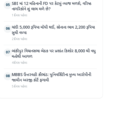
SBI માં 12 મહિનાની FD પર કેટલું વ્યાજ મળશે, વરિષ્ઠ
05
નાગરિકોને શું લાભ મળે છે?
1 દિવસ પહેલા
ચાંદી 5,000 રૂપિયા મોંઘી થઈ, સોનાના ભાવ 2,200 રૂપિયા
06
સુધી વધ્યા
2 દિવસ પહેલા
બાંકીપુર વિધાનસભા બેઠક પર પ્રશાંત કિશોર 8,000 થી વધુ
07
મતોથી આગળ
4 દિવસ પહેલા
MBBS ઉત્તરવહી કૌભાંડ: યુનિવર્સિટીના મુખ્ય આરોપીની
08
જામીન અરજી કોર્ટે ફગાવી
5 દિવસ પહેલા