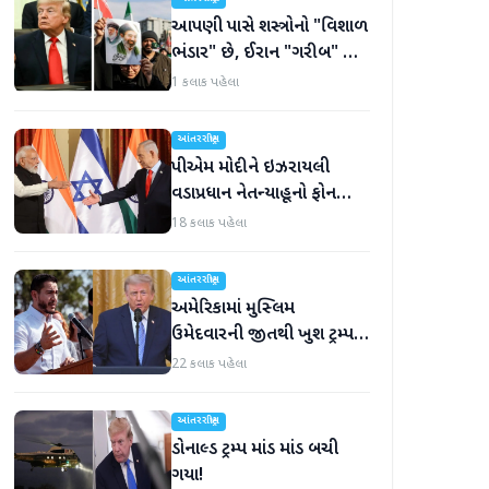
આપણી પાસે શસ્ત્રોનો "વિશાળ
ભંડાર" છે, ઈરાન "ગરીબ" છે,
ટ્રમ્પનું નિવેદન
1 કલાક પહેલા
આંતરરાષ્ટ્રીય
પીએમ મોદીને ઇઝરાયલી
વડાપ્રધાન નેતન્યાહૂનો ફોન
આવ્યો
18 કલાક પહેલા
આંતરરાષ્ટ્રીય
અમેરિકામાં મુસ્લિમ
ઉમેદવારની જીતથી ખુશ ટ્રમ્પ,
કહ્યું, 'આ અમારા માટે સારા
22 કલાક પહેલા
સમાચાર છે'
આંતરરાષ્ટ્રીય
ડોનાલ્ડ ટ્રમ્પ માંડ માંડ બચી
ગયા!