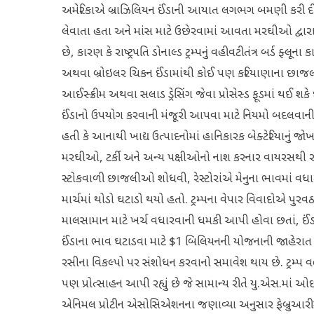
અમેરિકાએ બ્રાઝિલિયન ઈંડાની આયાત લગભગ બમણી કરી દીધ
લેવાતા હતા અને માંસ માટે ઉછેરવામાં આવતા મરઘીઓ દ્વારા 
છે, કારણ કે રાષ્ટ્રપતિ ડોનાલ્ડ ટ્રમ્પનું વહીવટીતંત્ર બર્ડ ફ્
અથવા બ્રોઇલર ચિકન ઈંડામાંથી કોઈ પણ કરિયાણાના છાજલીઓ
આઈસ્ક્રીમ અથવા સલાડ ડ્રેસિંગ જેવા પ્રોસેસ્ડ ફૂડમાં થઈ શકે
ઈંડાનો ઉપયોગ કરવાની મંજૂરી આપવા માટે નિયમો બદલવાની 
હતી કે આનાથી ખાદ્ય ઉત્પાદનોમાં હાનિકારક બેક્ટેરિયાન
મરઘીઓ, ટર્કી અને અન્ય પક્ષીઓનો નાશ કરનાર વાયરસથી રાષ
સ્ટોકવાળી છાજલીઓ શોધવી, રેસ્ટોરાંએ મેનુના ભાવમાં વધારો
માર્ચમાં થોડો ઘટાડો થયો હતો. ટ્રમ્પના વેપાર વિવાદોએ પુર
માલસામાન માટે ખર્ચ વધારવાની ધમકી આપી હોવા છતાં, ઈંડાની
ઈંડાના ભાવ ઘટાડવા માટે $1 બિલિયનની યોજનાની જાહેરાત કર
રસીના વિકલ્પો પર સંશોધન કરવાનો સમાવેશ થાય છે. ટ્રમ્પ વહી
પણ પ્રોત્સાહન આપી રહ્યું છે જે સામાન્ય રીતે યુ.એસ.માં ઓછા
એનિમલ પ્રોટીન એસોસિએશનના જણાવ્યા અનુસાર ફેબ્રુઆરીમ