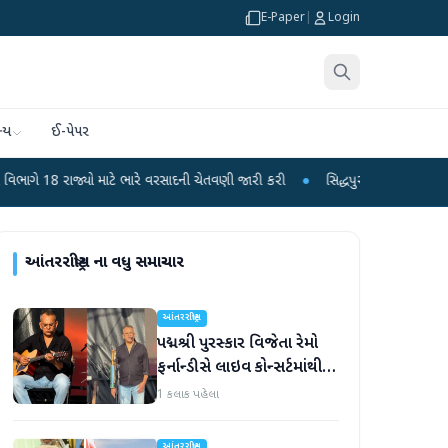
E-Paper
|
Login
્ય
ઈ-પેપર
માટે ભારે વરસાદની ચેતવણી જારી કરી
●
સિદ્ધપુરથી બોમ્બ બનાવવાની સામગ્રી સાથે જ
આંતરરાષ્ટ્રીય
ના વધુ સમાચાર
આંતરરાષ્ટ્રીય
પદ્મશ્રી પુરસ્કાર વિજેતા રેમો
ફર્નાન્ડીસે લાઇવ કોન્સર્ટમાંથી
નિવૃત્તિની જાહેરાત કરી
1 કલાક પહેલા
આંતરરાષ્ટ્રીય