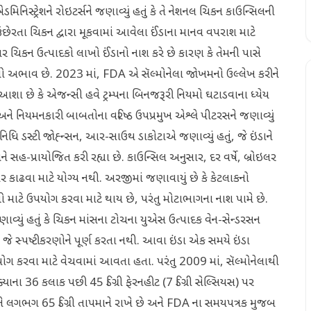
િસ્ટ્રેશને રોઇટર્સને જણાવ્યું હતું કે તે નેશનલ ચિકન કાઉન્સિલની
ે ઉછેરતા ચિકન દ્વારા મૂકવામાં આવેલા ઈંડાના માનવ વપરાશ માટે
ઇલર ચિકન ઉત્પાદકો લાખો ઈંડાનો નાશ કરે છે કારણ કે તેમની પાસે
રેશનનો અભાવ છે. 2023 માં, FDA એ સૅલ્મોનેલા જોખમનો ઉલ્લેખ કરીને
 આશા છે કે એજન્સી હવે ટ્રમ્પના બિનજરૂરી નિયમો ઘટાડવાના ધ્યેય
 અને નિયમનકારી બાબતોના વરિષ્ઠ ઉપપ્રમુખ એશ્લે પીટરસને જણાવ્યું
નિધિ ડસ્ટી જોહ્ન્સન, આર-સાઉથ ડાકોટાએ જણાવ્યું હતું, જે ઇંડાને
 સહ-પ્રાયોજિત કરી રહ્યા છે. કાઉન્સિલ અનુસાર, દર વર્ષે, બ્રોઇલર
ાઢવા માટે યોગ્ય નથી. અરજીમાં જણાવાયું છે કે કેટલાકનો
ાટે ઉપયોગ કરવા માટે થાય છે, પરંતુ મોટાભાગના નાશ પામે છે.
 જણાવ્યું હતું કે ચિકન માંસના ટોચના યુએસ ઉત્પાદક વેન-સેન્ડરસન
 જે સ્પષ્ટીકરણોને પૂર્ણ કરતા નથી. આવા ઇંડા એક સમયે ઇંડા
 ઉપયોગ કરવા માટે વેચવામાં આવતા હતા. પરંતુ 2009 માં, સૅલ્મોનેલાથી
ાના 36 કલાક પછી 45 ડિગ્રી ફેરનહીટ (7 ડિગ્રી સેલ્સિયસ) પર
ઇંડાને લગભગ 65 ડિગ્રી તાપમાને રાખે છે અને FDA ના સમયપત્રક મુજબ