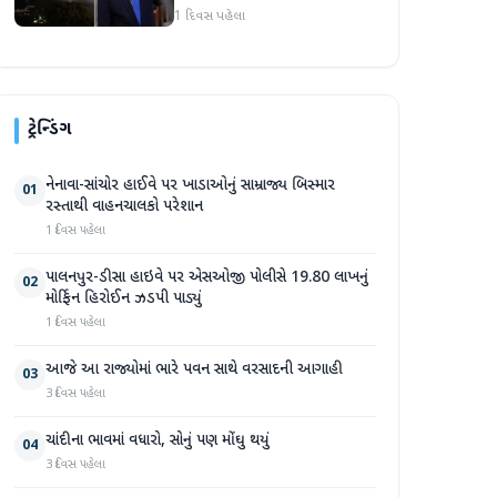
1 દિવસ પહેલા
ટ્રેન્ડિંગ
નેનાવા-સાંચોર હાઈવે પર ખાડાઓનું સામ્રાજ્ય બિસ્માર
01
રસ્તાથી વાહનચાલકો પરેશાન
1 દિવસ પહેલા
પાલનપુર-ડીસા હાઇવે પર એસઓજી પોલીસે 19.80 લાખનું
02
મોર્ફિન હિરોઈન ઝડપી પાડ્યું
1 દિવસ પહેલા
આજે આ રાજ્યોમાં ભારે પવન સાથે વરસાદની આગાહી
03
3 દિવસ પહેલા
ચાંદીના ભાવમાં વધારો, સોનું પણ મોંઘુ થયું
04
3 દિવસ પહેલા