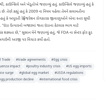
ી, કાઉન્સિલે અને ખેડૂતોએ જણાવ્યું હતું. કાઉન્સિલે જણાવ્યું હતું કે
છે. તેણે કહ્યું હતું કે 2009 ના નિયમ પહેલા તેમને સલામતીના
ં હતું કે અપૂરતી રેફ્રિજરેશન રોગકારક જીવાણુઓને એવા સ્તર સુધી
. "ઇંડા ઉત્પાદનો બજારમાં જતા ઇંડાના કેટલાક ભાગ માટે
્યતા છે," સુસાન મેને જણાવ્યું હતું, જે FDA ના સેન્ટર ફોર ફૂડ
મણે અગાઉની અરજી પર વિચાર કર્યો હતો.
l Trade
#
trade agreements
#
Egg crisis
fluenza impact
#
poultry industry crisis
#
US egg imports
ice surge
#
global egg market
#
USDA regulations
egg production decline
#
international food crisis