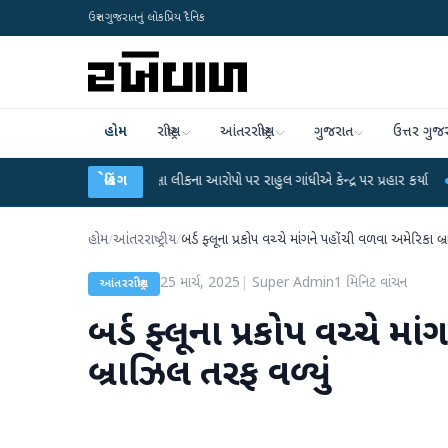
ઉત્તર ગુજરાતનું લોકપ્રિય દૈનિક
હોમ
રાષ્ટ્રીય
આંતરરાષ્ટ્રીય
ગુજરાત
ઉત્તર ગુજ
ET પરીક્ષા લીકના આરોપો પર રાહુલ ગાંધીએ કેન્દ્ર પર પ્રહાર કર્યા
બ્રેકિંગ
●
હિંમતનગરમાં રહ
હોમ
/
આંતરરાષ્ટ્રીય
/
બર્ડ ફ્લૂના પ્રકોપ વચ્ચે માંગને પહોંચી વળવા અમેરિકા બ
25 માર્ચ, 2025
|
Super Admin
1
મિનિટ વાંચન
આંતરરાષ્ટ્રીય
બર્ડ ફ્લૂના પ્રકોપ વચ્ચે મ
બ્રાઝિલ તરફ વળ્યું