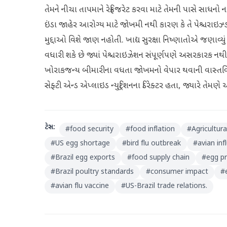
તેમને નીચા તાપમાને રેફ્રિજરેટ કરવા માટે તેમની પાસે સાધનો નથ
ઇંડા જાહેર આરોગ્ય માટે જોખમી નથી કારણ કે તે પેશ્ચરાઇઝ્ડ 
મુદ્દાઓ વિશે જાણ નહોતી. ખાદ્ય સુરક્ષા નિષ્ણાતોએ જણાવ્યુ
વધારી શકે છે જ્યાં પેશ્ચરાઇઝેશન સંપૂર્ણપણે અસરકારક નથી
ખોરાકજન્ય બીમારીના વધતા જોખમનો વેપાર થવાની વાસ્તવિક શક
સેફ્ટી એન્ડ એપ્લાઇડ ન્યુટ્રિશનના ડિરેક્ટર હતા, જ્યારે તે
ટેગ્સ:
#
food security
#
food inflation
#
Agricultura
#
US egg shortage
#
bird flu outbreak
#
avian in
#
Brazil egg exports
#
food supply chain
#
egg pr
#
Brazil poultry standards
#
consumer impact
#
#
avian flu vaccine
#
US-Brazil trade relations.