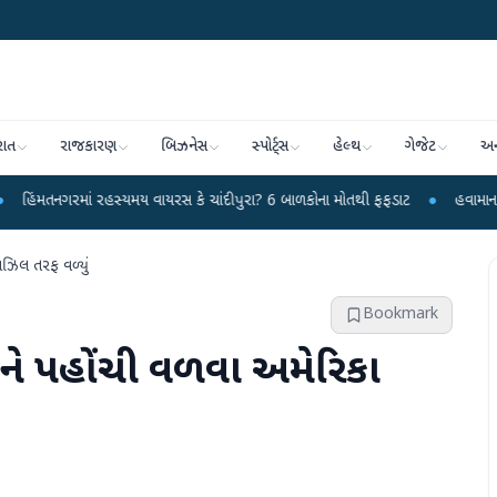
રાત
રાજકારણ
બિઝનેસ
સ્પોર્ટ્સ
હેલ્થ
ગેજેટ
અન
સ્યમય વાયરસ કે ચાંદીપુરા? 6 બાળકોના મોતથી ફફડાટ
●
હવામાન વિભાગે 18 રાજ્યો 
્રાઝિલ તરફ વળ્યું
Bookmark
ાંગને પહોંચી વળવા અમેરિકા