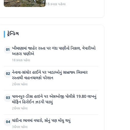
સપ્તાહમાં સેંકડો ભૂંડોના મોત
18 કલાક પહેલા
ટ્રેન્ડિંગ
ખીમાણામાં જાહેર રસ્તા પર ગંદા પાણીનો નિકાલ, વેપારીઓ
01
આકરા પાણીએ
18 કલાક પહેલા
નેનાવા-સાંચોર હાઈવે પર ખાડાઓનું સામ્રાજ્ય બિસ્માર
02
રસ્તાથી વાહનચાલકો પરેશાન
2 દિવસ પહેલા
પાલનપુર-ડીસા હાઇવે પર એસઓજી પોલીસે 19.80 લાખનું
03
મોર્ફિન હિરોઈન ઝડપી પાડ્યું
2 દિવસ પહેલા
ચાંદીના ભાવમાં વધારો, સોનું પણ મોંઘુ થયું
04
3 દિવસ પહેલા