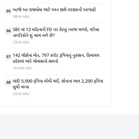
આજે આ રાજ્યોમાં ભારે પવન સાથે વરસાદની આગાહી
05
4 દિવસ પહેલા
SBI માં 12 મહિનાની FD પર કેટલું વ્યાજ મળશે, વરિષ્ઠ
06
નાગરિકોને શું લાભ મળે છે?
2 દિવસ પહેલા
142 લોકોના મોત, 797 કરોડ રૂપિયાનું નુકસાન, હિમાચલ
07
પ્રદેશમાં ભારે ચોમાસાનો સામનો
18 કલાક પહેલા
ચાંદી 5,000 રૂપિયા મોંઘી થઈ, સોનાના ભાવ 2,200 રૂપિયા
08
સુધી વધ્યા
2 દિવસ પહેલા