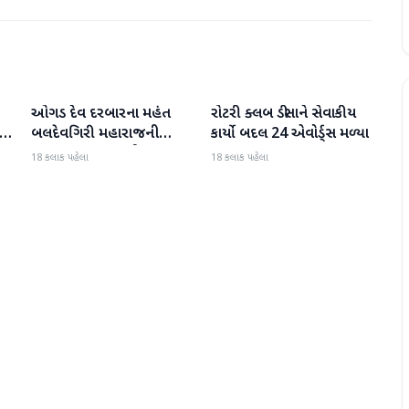
ઓગડ દેવ દરબારના મહંત
રોટરી ક્લબ ડીસાને સેવાકીય
બનાસકાંઠા
બનાસકાંઠા
:
બલદેવગિરી મહારાજની
કાર્યો બદલ 24 એવોર્ડ્સ મળ્યા
અટકાયત બાદ જામીન પર
18 કલાક પહેલા
18 કલાક પહેલા
મુક્તિ