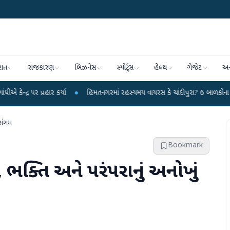
રાત
રાજકારણ
બિઝનેસ
સ્પોર્ટ્સ
હેલ્થ
ગેજેટ
અન
હાર કર્યા
●
હિંમતનગરમાં રહસ્યમય વાયરસ કે ચાંદીપુરા? 6 બાળકોના મોતથી ફફડાટ
 સંગમ
Bookmark
, ભક્તિ અને પરંપરાનું અનોખું