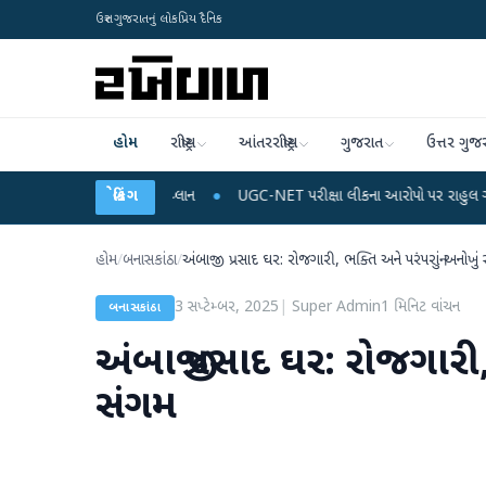
ઉત્તર ગુજરાતનું લોકપ્રિય દૈનિક
હોમ
રાષ્ટ્રીય
આંતરરાષ્ટ્રીય
ગુજરાત
ઉત્તર ગુજ
ાર્જ અને ડેટા પ્લાન
બ્રેકિંગ
●
UGC-NET પરીક્ષા લીકના આરોપો પર રાહુલ ગાંધીએ કેન્દ્ર પર પ્ર
હોમ
/
બનાસકાંઠા
/
અંબાજી પ્રસાદ ઘર: રોજગારી, ભક્તિ અને પરંપરાનું અનોખું
3 સપ્ટેમ્બર, 2025
|
Super Admin
1
મિનિટ વાંચન
બનાસકાંઠા
અંબાજી પ્રસાદ ઘર: રોજગારી
સંગમ