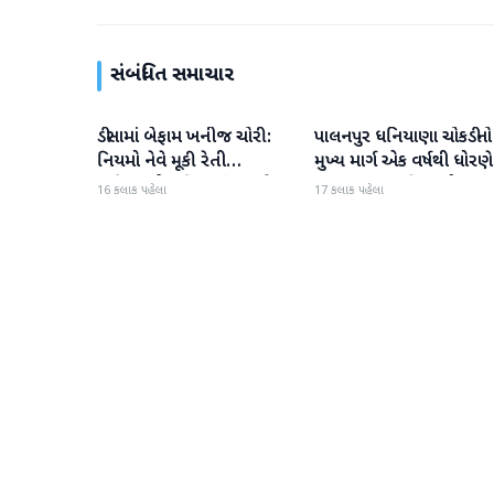
સંબંધિત સમાચાર
ડીસામાં બેફામ ખનીજ ચોરી:
પાલનપુર ધનિયાણા ચોકડીનો
બનાસકાંઠા
બનાસકાંઠા
નિયમો નેવે મૂકી રેતી
મુખ્ય માર્ગ એક વર્ષથી ધોરણે
માફિયાઓ સક્રિય, તંત્ર સામે
ગટરલાઇન પછી રસ્તો ન
16 કલાક પહેલા
17 કલાક પહેલા
સવાલો
બનતા હાલાકી