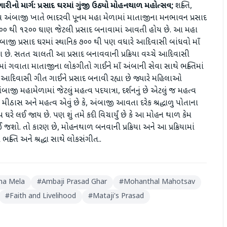
રીનો માર્ગ: પ્રસાદ ઘરમાં ગુંજી ઉઠ્યો મોહનથાળ મહોત્સવ;
શક્તિ,
ામ અંબાજી ખાતે ભાદરવી પૂનમ મહા મેળામાં માતાજીના મનભાવન પ્રસાદ
૧૦૦૦ થી ૧૨૦૦ ઘાણ જેટલી પ્રસાદ બનાવામાં આવતી હોય છે. આ મહા
બાજી પ્રસાદ ઘરમાં સ્થાનિક ૭૦૦ થી પણ વધારે આદિવાસી બાંધવો માઁ
્યા છે. સતત ચાલતી આ પ્રસાદ બનાવવાની પ્રક્રિયા વચ્ચે આદિવાસી
ાં ગવાતા માતાજીના લોકગીતો ગાઈને માઁ અંબાની સેવા સાથે ભક્તિમાં
 આદિવાસી ગીત ગાઈને પ્રસાદ બનાવી રહ્યા છે જ્યારે મહિલાઓ
જી મહામેળામાં જેટલું મહત્વ પદયાત્રા, દર્શનનું છે એટલું જ મહત્વ
ઠાસ અને મહત્વ એવું છે કે, અંબાજી આવતા દરેક શ્રદ્ધાળુ પોતાના
 લઈ જાય છે. પણ શું તમે કદી વિચાર્યું છે કે આ મોહન થાળ કેમ
શો. તો કારણ છે, મોહનથાળ બનવાની પ્રક્રિયા અને આ પ્રક્રિયામાં
ક્તિ અને શ્રદ્ધા સાથે લોકસંગીત..
ha Mela
#
Ambaji Prasad Ghar
#
Mohanthal Mahotsav
#
Faith and Livelihood
#
Mataji's Prasad