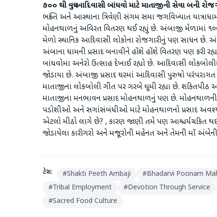
૭૦૦ થી વધુ આદિવાસી બાંધવો માટે માતાજીની સેવા બની રોજગા
ભક્તિ અને આસ્થાના ત્રિવેણી સંગમ સમા જગવિખ્યાત યાત્રાધ
મોહનથાળનું અવિરત વિતરણ થઈ રહ્યું છે. અંબાજી મેળામાં 
મેળો સ્થાનિક આદિવાસી લોકોના રોજગારીનું પણ સાધન છે. અં
અંબાના ધામની પ્રસાદ બનાવીને હોંશે હોંશે વિતરણ પણ કરી રહ
બાંધવોમા અનેરો ઉત્સાહ દેખાઈ રહ્યો છે. આદિવાસી લોકબોલીમ
જોડાયા છે. અંબાજી પ્રસાદ ઘરમાં આદિવાસી પુરુષો પરંપરાગત
માતાજીના લોકબોલી ગીત પર ગરબે ઘૂમી રહ્યા છે. શકિતપીઠ અંબા
માતાજીના મનભાવન પ્રસાદ મોહનથાળનું પણ છે. મોહનથાળની મી
પડોશીઓ અને સગાંસંબંધીઓ માટે મોહનથાળનો પ્રસાદ અવશ્ય ઘરે
એટલો મીઠો લાગે છે? , કારણ જાણી તમે પણ આશ્ચર્યચકિત થઈ જ
જોડાયેલા કારીગરો અને મજૂરોની મહેનત અને તેમની માઁ અંબેની ભ
ટેગ્સ:
#
Shakti Peeth Ambaji
#
Bhadarvi Poonam Ma
#
Tribal Employment
#
Devotion Through Service
#
Sacred Food Culture