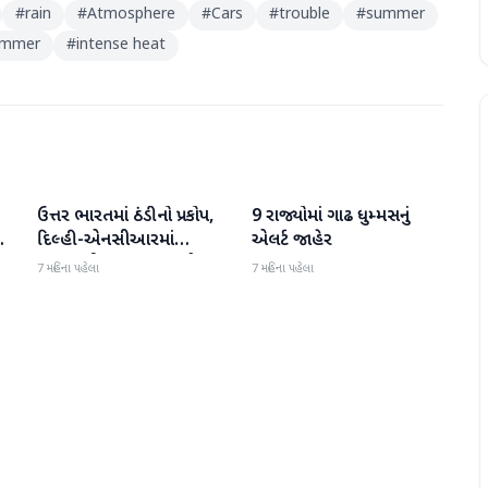
#
rain
#
Atmosphere
#
Cars
#
trouble
#
summer
ummer
#
intense heat
ઉત્તર ભારતમાં ઠંડીનો પ્રકોપ,
9 રાજ્યોમાં ગાઢ ધુમ્મસનું
હવામાન
હવામાન
દિલ્હી-એનસીઆરમાં
એલર્ટ જાહેર
વરસાદની શક્યતા, જાણો નવા
7 મહિના પહેલા
7 મહિના પહેલા
વર્ષ માટે હવામાનની આગાહી