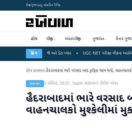
ઉત્તર ગુજરાતનું લોકપ્રિય દૈનિક
હોમ
રાષ્ટ્રીય
આંતરરાષ્ટ્રીય
ગુજરાત
ઉત્તર ગુજ
ોબાઈલ રિચાર્જ અને ડેટા પ્લાન
બ્રેકિંગ
●
UGC-NET પરીક્ષા લીકના આરોપો પર રાહુલ ગાંધીએ કેન્દ
હોમ
/
હવામાન
/
હૈદરાબાદમાં ભારે વરસાદ બાદ ટ્રાફિક જામ થયો, વાહનચાલકો મ
3 એપ્રિલ, 2025
|
Super Admin
1
મિનિટ વાંચન
હવામાન
હૈદરાબાદમાં ભારે વરસાદ બ
વાહનચાલકો મુશ્કેલીમાં મુ