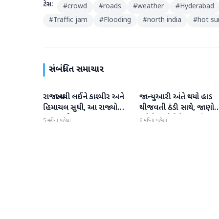
ટેગ્સ:
#
crowd
#
roads
#
weather
#
Hyderabad
#
Traffic jam
#
Flooding
#
north india
#
hot s
સંબંધિત સમાચાર
રાજસ્થાનથી લઈને કાશ્મીર અને
જાન્યુઆરી અંતે થયો હાડ
હવામાન
હવામાન
હિમાચલ સુધી, આ રાજ્યોમાં
થીજવતી ઠંડી સાથે, જાણો
વરસાદની સંભાવના
હવે કેવું રહેશે ફેબ્રુઆરીનું
5 મહિના પહેલા
6 મહિના પહેલા
હવામાન