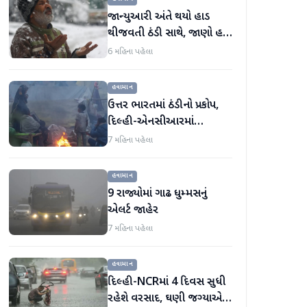
જાન્યુઆરી અંતે થયો હાડ
થીજવતી ઠંડી સાથે, જાણો હવે
કેવું રહેશે ફેબ્રુઆરીનું હવામાન
6 મહિના પહેલા
હવામાન
ઉત્તર ભારતમાં ઠંડીનો પ્રકોપ,
દિલ્હી-એનસીઆરમાં
વરસાદની શક્યતા, જાણો નવા
7 મહિના પહેલા
વર્ષ માટે હવામાનની આગાહી
હવામાન
9 રાજ્યોમાં ગાઢ ધુમ્મસનું
એલર્ટ જાહેર
7 મહિના પહેલા
હવામાન
દિલ્હી-NCRમાં 4 દિવસ સુધી
રહેશે વરસાદ, ઘણી જગ્યાએ