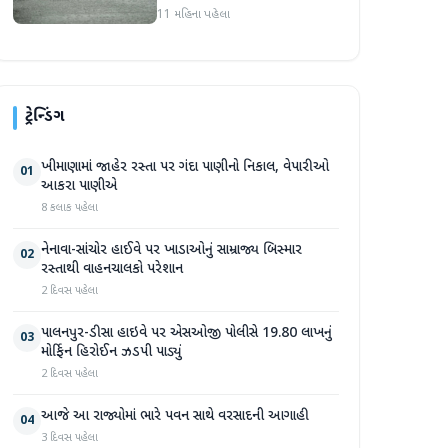
રેડ એલર્ટ, જાણો મહારાષ્ટ્ર
11 મહિના પહેલા
સહિત આ રાજ્યોની હવામાન
સ્થિતિ
ટ્રેન્ડિંગ
ખીમાણામાં જાહેર રસ્તા પર ગંદા પાણીનો નિકાલ, વેપારીઓ
01
આકરા પાણીએ
8 કલાક પહેલા
નેનાવા-સાંચોર હાઈવે પર ખાડાઓનું સામ્રાજ્ય બિસ્માર
02
રસ્તાથી વાહનચાલકો પરેશાન
2 દિવસ પહેલા
પાલનપુર-ડીસા હાઇવે પર એસઓજી પોલીસે 19.80 લાખનું
03
મોર્ફિન હિરોઈન ઝડપી પાડ્યું
2 દિવસ પહેલા
આજે આ રાજ્યોમાં ભારે પવન સાથે વરસાદની આગાહી
04
3 દિવસ પહેલા