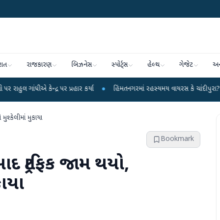
રાત
રાજકારણ
બિઝનેસ
સ્પોર્ટ્સ
હેલ્થ
ગેજેટ
અન
્ર પર પ્રહાર કર્યા
●
હિંમતનગરમાં રહસ્યમય વાયરસ કે ચાંદીપુરા? 6 બાળકોના મોતથ
ુશ્કેલીમાં મુકાયા
Bookmark
ાદ ટ્રાફિક જામ થયો,
કાયા