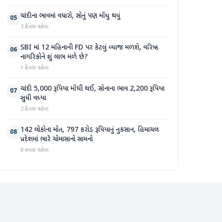
ચાંદીના ભાવમાં વધારો, સોનું પણ મોંઘુ થયું
05
3 દિવસ પહેલા
SBI માં 12 મહિનાની FD પર કેટલું વ્યાજ મળશે, વરિષ્ઠ
06
નાગરિકોને શું લાભ મળે છે?
1 દિવસ પહેલા
ચાંદી 5,000 રૂપિયા મોંઘી થઈ, સોનાના ભાવ 2,200 રૂપિયા
07
સુધી વધ્યા
2 દિવસ પહેલા
142 લોકોના મોત, 797 કરોડ રૂપિયાનું નુકસાન, હિમાચલ
08
પ્રદેશમાં ભારે ચોમાસાનો સામનો
8 કલાક પહેલા