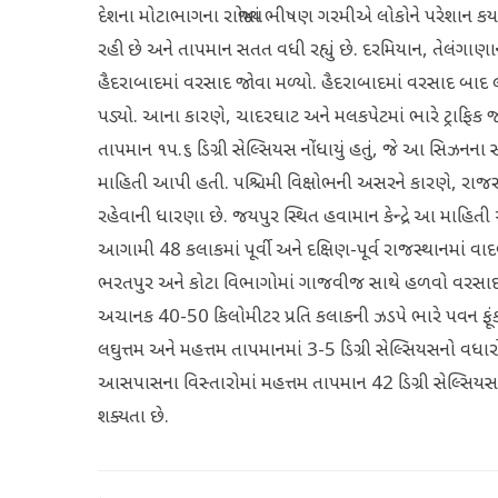
દેશના મોટાભાગના રાજ્યોમાં ભીષણ ગરમીએ લોકોને પરેશાન કર્ય
રહી છે અને તાપમાન સતત વધી રહ્યું છે. દરમિયાન, તેલંગાણા
હૈદરાબાદમાં વરસાદ જોવા મળ્યો. હૈદરાબાદમાં વરસાદ બાદ
પડ્યો. આના કારણે, ચાદરઘાટ અને મલકપેટમાં ભારે ટ્રાફિક 
તાપમાન ૧૫.૬ ડિગ્રી સેલ્સિયસ નોંધાયું હતું, જે આ સિઝનના
માહિતી આપી હતી. પશ્ચિમી વિક્ષોભની અસરને કારણે, રા
રહેવાની ધારણા છે. જયપુર સ્થિત હવામાન કેન્દ્રે આ માહિતી 
આગામી 48 કલાકમાં પૂર્વી અને દક્ષિણ-પૂર્વ રાજસ્થાનમાં વ
ભરતપુર અને કોટા વિભાગોમાં ગાજવીજ સાથે હળવો વરસાદ
અચાનક 40-50 કિલોમીટર પ્રતિ કલાકની ઝડપે ભારે પવન ફૂંકાઈ
લઘુત્તમ અને મહત્તમ તાપમાનમાં 3-5 ડિગ્રી સેલ્સિયસનો વધા
આસપાસના વિસ્તારોમાં મહત્તમ તાપમાન 42 ડિગ્રી સેલ્સિય
શક્યતા છે.