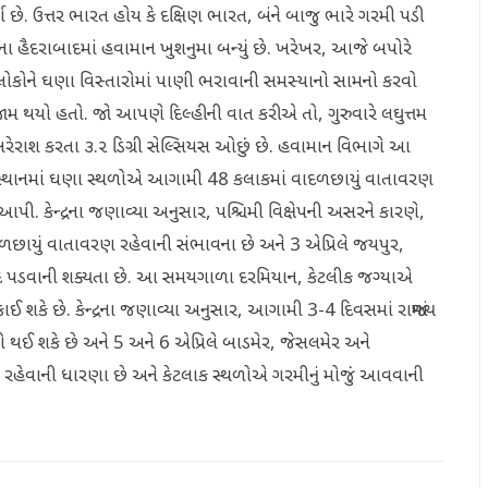
ા છે. ઉત્તર ભારત હોય કે દક્ષિણ ભારત, બંને બાજુ ભારે ગરમી પડી
ના હૈદરાબાદમાં હવામાન ખુશનુમા બન્યું છે. ખરેખર, આજે બપોરે
 લોકોને ઘણા વિસ્તારોમાં પાણી ભરાવાની સમસ્યાનો સામનો કરવો
જામ થયો હતો. જો આપણે દિલ્હીની વાત કરીએ તો, ગુરુવારે લઘુત્તમ
 સરેરાશ કરતા ૩.૨ ડિગ્રી સેલ્સિયસ ઓછું છે. હવામાન વિભાગે આ
જસ્થાનમાં ઘણા સ્થળોએ આગામી 48 કલાકમાં વાદળછાયું વાતાવરણ
આપી. કેન્દ્રના જણાવ્યા અનુસાર, પશ્ચિમી વિક્ષેપની અસરને કારણે,
ાદળછાયું વાતાવરણ રહેવાની સંભાવના છે અને 3 એપ્રિલે જયપુર,
 પડવાની શક્યતા છે. આ સમયગાળા દરમિયાન, કેટલીક જગ્યાએ
 શકે છે. કેન્દ્રના જણાવ્યા અનુસાર, આગામી 3-4 દિવસમાં રાજ્યમાં
રો થઈ શકે છે અને 5 અને 6 એપ્રિલે બાડમેર, જેસલમેર અને
સ રહેવાની ધારણા છે અને કેટલાક સ્થળોએ ગરમીનું મોજું આવવાની