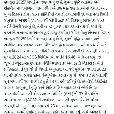
બ્રાન્ડ્સ 2025' રિપોર્ટમાં જણાવાયું છે કે, ગ્રુપની વૃદ્ધિ આક્રમક અને
સંકલિત માળખાગત ધ્યાન, ગ્રીન એનર્જી મહત્વાકાંક્ષાઓમાં વધારો અને
મુખ્ય હિસ્સેદારોમાં બ્રાન્ડ ઇક્વિટીમાં વધારોને આભારી છે. એક નવા રિપોર્ટ
અનુસાર, અદાણી ગ્રુપ આ વર્ષે સૌથી ઝડપથી વિકસતું ભારતીય બ્રાન્ડ
તરીકે ઉભરી આવ્યું છે, તેની બ્રાન્ડ મૂલ્યમાં 82 ટકાનો વધારો થયો છે.
લંડન સ્થિત બ્રાન્ડ ફાઇનાન્સ દ્વારા રજૂ કરાયેલા 'મોસ્ટ વેલ્યુએબલ ઇન્ડિયન
બ્રાન્ડ્સ 2025' રિપોર્ટમાં જણાવાયું છે કે, ગ્રુપની વૃદ્ધિ આક્રમક અને
સંકલિત માળખાગત ધ્યાન, ગ્રીન એનર્જી મહત્વાકાંક્ષાઓમાં વધારો અને
મુખ્ય હિસ્સેદારોમાં બ્રાન્ડ ઇક્વિટીમાં વધારોને આભારી છે. અદાણી બ્રાન્ડનું
મૂલ્ય 2024 માં $3.55 બિલિયનથી વધીને $6.46 બિલિયન થયું, જે
જૂથની વ્યૂહાત્મક સ્પષ્ટતા, સ્થિતિસ્થાપકતા અને ટકાઉ વિકાસ પ્રત્યેની
પ્રતિબદ્ધતાનો પુરાવો છે. રિપોર્ટ અનુસાર, આ વર્ષે મૂલ્યમાં વધારો 2023
માં નોંધાયેલા સમગ્ર બ્રાન્ડ વેલ્યુએશન કરતા વધુ છે, જેના કારણે અદાણી
ગ્રુપ ગયા વર્ષે 16 મા ક્રમે હતું તે 13 મા ક્રમે પહોંચ્યું છે. કંપનીએ રેકોર્ડબ્રેક
આવક, અભૂતપૂર્વ વૃદ્ધિ અને ઐતિહાસિક નફાકારકતા જોઈ છે. આ
અઠવાડિયે અદાણી એન્ટરપ્રાઇઝ લિમિટેડ (AEL) ની 33મી વાર્ષિક
સામાન્ય સભા (AGM) ને સંબોધતા, અદાણી ગ્રુપના ચેરમેન ગૌતમ
અદાણીએ કહ્યું, "નાણાકીય વર્ષ 25 માં, અમારા આંકડા મજબૂત હતા.
અમારા તમામ ક્ષેત્રોમાં, અમે ફક્ત સ્કેલ કરતા વધુ કર્યું. અમે અસર ઉભી