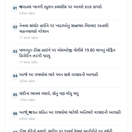
ગુજરાતમાં ખાનગી ટ્યુશન ક્લાસીસ પર આવશે કડક કાયદો
01
6 દિવસ પહેલા
નેનાવા-સાંચોર હાઈવે પર ખાડાઓનું સામ્રાજ્ય બિસ્માર રસ્તાથી
02
વાહનચાલકો પરેશાન
17 કલાક પહેલા
પાલનપુર-ડીસા હાઇવે પર એસઓજી પોલીસે 19.80 લાખનું મોર્ફિન
03
હિરોઈન ઝડપી પાડ્યું
17 કલાક પહેલા
આજે આ રાજ્યોમાં ભારે પવન સાથે વરસાદની આગાહી
04
2 દિવસ પહેલા
ચાંદીના ભાવમાં વધારો, સોનું પણ મોંઘુ થયું
05
1 દિવસ પહેલા
આજે ગુજરાત સહિત આ રાજ્યોમાં ભારેથી અતિભારે વરસાદની આગાહી
06
6 દિવસ પહેલા
ડીસા કોર્ટનો ચુકાદો: સગીરા પર દુષ્કર્મ કેસમાં આરોપીને ૨૦ વર્ષની