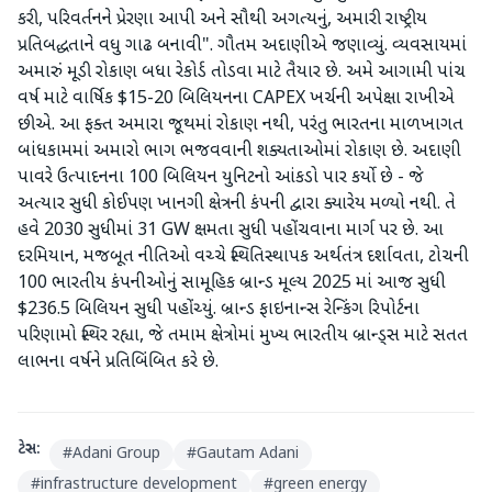
કરી, પરિવર્તનને પ્રેરણા આપી અને સૌથી અગત્યનું, અમારી રાષ્ટ્રીય
પ્રતિબદ્ધતાને વધુ ગાઢ બનાવી". ગૌતમ અદાણીએ જણાવ્યું. વ્યવસાયમાં
અમારું મૂડી રોકાણ બધા રેકોર્ડ તોડવા માટે તૈયાર છે. અમે આગામી પાંચ
વર્ષ માટે વાર્ષિક $15-20 બિલિયનના CAPEX ખર્ચની અપેક્ષા રાખીએ
છીએ. આ ફક્ત અમારા જૂથમાં રોકાણ નથી, પરંતુ ભારતના માળખાગત
બાંધકામમાં અમારો ભાગ ભજવવાની શક્યતાઓમાં રોકાણ છે. અદાણી
પાવરે ઉત્પાદનના 100 બિલિયન યુનિટનો આંકડો પાર કર્યો છે - જે
અત્યાર સુધી કોઈપણ ખાનગી ક્ષેત્રની કંપની દ્વારા ક્યારેય મળ્યો નથી. તે
હવે 2030 સુધીમાં 31 GW ક્ષમતા સુધી પહોંચવાના માર્ગ પર છે. આ
દરમિયાન, મજબૂત નીતિઓ વચ્ચે સ્થિતિસ્થાપક અર્થતંત્ર દર્શાવતા, ટોચની
100 ભારતીય કંપનીઓનું સામૂહિક બ્રાન્ડ મૂલ્ય 2025 માં આજ સુધી
$236.5 બિલિયન સુધી પહોંચ્યું. બ્રાન્ડ ફાઇનાન્સ રેન્કિંગ રિપોર્ટના
પરિણામો સ્થિર રહ્યા, જે તમામ ક્ષેત્રોમાં મુખ્ય ભારતીય બ્રાન્ડ્સ માટે સતત
લાભના વર્ષને પ્રતિબિંબિત કરે છે.
ટેગ્સ:
#
Adani Group
#
Gautam Adani
#
infrastructure development
#
green energy