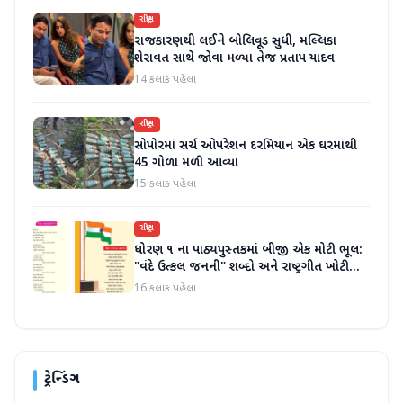
રાષ્ટ્રીય
રાજકારણથી લઈને બોલિવૂડ સુધી, મલ્લિકા
શેરાવત સાથે જોવા મળ્યા તેજ પ્રતાપ યાદવ
14 કલાક પહેલા
રાષ્ટ્રીય
સોપોરમાં સર્ચ ઓપરેશન દરમિયાન એક ઘરમાંથી
45 ગોળા મળી આવ્યા
15 કલાક પહેલા
રાષ્ટ્રીય
ધોરણ ૧ ના પાઠ્યપુસ્તકમાં બીજી એક મોટી ભૂલ:
"વંદે ઉત્કલ જનની" શબ્દો અને રાષ્ટ્રગીત ખોટી
રીતે છાપવામાં આવ્યા
16 કલાક પહેલા
ટ્રેન્ડિંગ