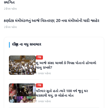
સ્થગિત
2 દિવસ પહેલા
કર્ણાટક મંત્રીમંડળનું આજે વિસ્તરણ; 20 નવા મંત્રીઓની યાદી જાહેર
રાષ્ટ્રીય
2 દિવસ પહેલા
રાષ્ટ્રીય
ના વધુ સમાચાર
રાષ્ટ્રીય
શું આજે સંસદ ચાલશે કે વિપક્ષ પોતાનો હોબાળો
ચાલુ રાખશે?
1 કલાક પહેલા
રાષ્ટ્રીય
પરિવાર સૂતો હતો ત્યારે 100 વર્ષ જૂનું ઘર
ધરાશાયી થયું, છ લોકોના મોત
1 કલાક પહેલા