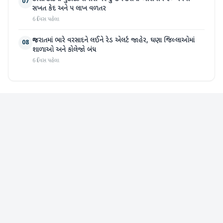
07
સખત કેદ અને ૫ લાખ વળતર
6 દિવસ પહેલા
ગુજરાતમાં ભારે વરસાદને લઈને રેડ એલર્ટ જાહેર, ઘણા જિલ્લાઓમાં
08
શાળાઓ અને કોલેજો બંધ
6 દિવસ પહેલા