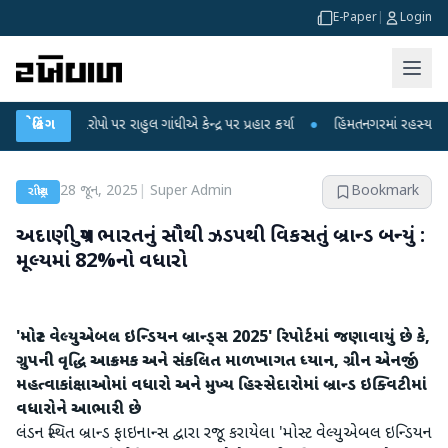
E-Paper
|
Login
 આરોપો પર રાહુલ ગાંધીએ કેન્દ્ર પર પ્રહાર કર્યા
બ્રેકિંગ
●
હિંમતનગરમાં રહસ્યમય વાયરસ કે 
28 જૂન, 2025
|
Super Admin
Bookmark
રાષ્ટ્રીય
અદાણી ગ્રુપ ભારતનું સૌથી ઝડપથી વિકસતું બ્રાન્ડ બન્યું :
મૂલ્યમાં 82%નો વધારો
'મોસ્ટ વેલ્યુએબલ ઇન્ડિયન બ્રાન્ડ્સ 2025' રિપોર્ટમાં જણાવાયું છે કે,
ગ્રુપની વૃદ્ધિ આક્રમક અને સંકલિત માળખાગત ધ્યાન,
ગ્રીન એનર્જી
મહત્વાકાંક્ષાઓમાં વધારો અને મુખ્ય હિસ્સેદારોમાં બ્રાન્ડ ઇક્વિટીમાં
વધારોને આભારી છે
લંડન સ્થિત બ્રાન્ડ ફાઇનાન્સ દ્વારા રજૂ કરાયેલા 'મોસ્ટ વેલ્યુએબલ ઇન્ડિયન