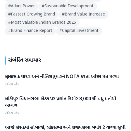
#
Adani Power
#
Sustainable Development
#
Fastest Growing Brand
#
Brand Value Increase
#
Most Valuable Indian Brands 2025
#
Brand Finance Report
#
Capital Investment
સંબંધિત સમાચાર
લાલુ પ્રસાદ યાદવ અને નીતિશ કુમારને NOTA કરતા ઓછા મત મળ્યા
રાષ્ટ્રીય
2 દિવસ પહેલા
બાંકીપુર વિધાનસભા બેઠક પર પ્રશાંત કિશોર 8,000 થી વધુ મતોથી
રાષ્ટ્રીય
આગળ
2 દિવસ પહેલા
આજે સંસદમાં હોબાળો, લોકસભા અને રાજ્યસભા બપોરે 2 વાગ્યા સુધી
રાષ્ટ્રીય