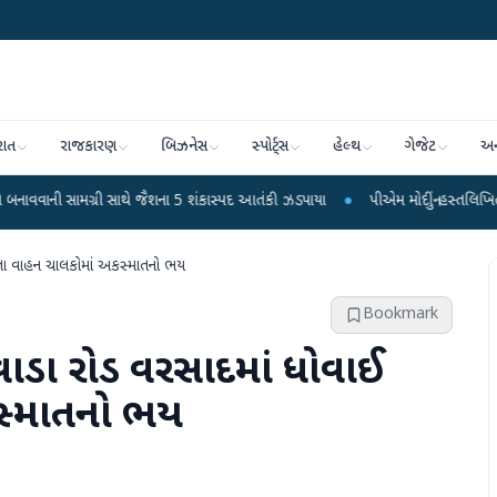
રાત
રાજકારણ
બિઝનેસ
સ્પોર્ટ્સ
હેલ્થ
ગેજેટ
અન
્રી સાથે જૈશના 5 શંકાસ્પદ આતંકી ઝડપાયા
●
પીએમ મોદીનું હસ્તલિખિત પોસ્ટકાર્ડ વિક્
ા વાહન ચાલકોમાં અકસ્માતનો ભય
Bookmark
ાડા રોડ વરસાદમાં ધોવાઈ
સ્માતનો ભય