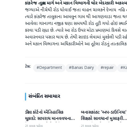
કાંકરેજ તાલુકા માર્ગ અને મકાન વિભાગની ઘોર બેદરકારી અકસ
જગ્યાએ નીચેથી રોડ ધોવાઈ જતા વાહન ચાલકને દેખાય નહિ 
ત્યારે કાંકરેજ તાલુકાના આમલુન ગામ થી આગણવાડા જતા થ
આવેલા ગરનાળા નજીક ઘણા સમયથી રોડ તૂટી ગયો હોઇ સ્થાનિક
કરવા પડી રહ્યા છે. ત્યારે આ રોડ ઉપર મોટા પ્રમાણમાં દિવસે વાહ
અવારનવાર પસાર થાય છે. તેથી સાઇડ લેવામાં મુશ્કેલી પડી ર
અને મકાન વિભાગના અધિકારીઓને આ તૂટેલા રોડનું તાત્કાલિક
ટેગ્સ:
#
Department
#
Banas Dairy
#
repair
#
Ka
સંબંધિત સમાચાર
ડીસા કોર્ટનો ઐતિહાસિક
બનાસકાંઠા: 'અપ-ડાઉનિયા'
બનાસકાંઠા
બનાસકાંઠા
ચુકાદો: સાપરાધ માનવવધના
શિક્ષકો સાવધાન! મુસાફરી
કેસમાં ૩ આરોપીઓને ૧૦
કરતા શિક્ષકો સામે તવાઈ હ
21 કલાક પહેલા
21 કલાક પહેલા