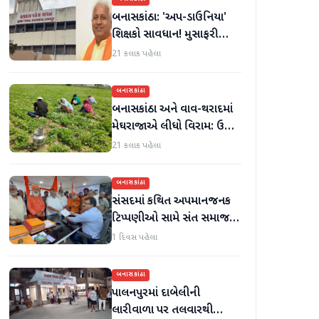
બનાસકાંઠા: 'અપ-ડાઉનિયા'
શિક્ષકો સાવધાન! મુસાફરી
કરતા શિક્ષકો સામે તવાઈ હાથ
21 કલાક પહેલા
ધરાશે
બનાસકાંઠા
બનાસકાંઠા અને વાવ-થરાદમાં
મેઘરાજાએ લીધો વિરામ: ઉઘાડ
નીકળતાં ખેડૂતોમાં આનંદનો
21 કલાક પહેલા
માહોલ
બનાસકાંઠા
સંસદમાં કથિત અપમાનજનક
ટિપ્પણીઓ સામે સંત સમાજમાં
રોષ: પાલનપુરમાં VHP સાથે
1 દિવસ પહેલા
મળીને અધિક કલેક્ટરને
આવેદનપત્ર આપ્યું
બનાસકાંઠા
પાલનપુરમાં દાબેલીની
લારીવાળા પર તલવારથી