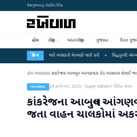
ઉત્તર ગુજરાતનું લોકપ્રિય દૈનિક
હોમ
રાષ્ટ્રીય
આંતરરાષ્ટ્રીય
ગુજરાત
ઉત્તર ગુજ
18 રાજ્યો માટે ભારે વરસાદની ચેતવણી જારી કરી
બ્રેકિંગ
●
સિદ્ધપુરથી બોમ્બ બનાવવાની સામગ
હોમ
/
બનાસકાંઠા
/
કાંકરેજના આબલુન આંગણવાડા રોડ વરસાદમાં ધોવાઈ જત
24 સપ્ટેમ્બર, 2025
|
Super Admin
1
મિનિટ વાંચન
બનાસકાંઠા
કાંકરેજના આબલુન આંગણવ
જતા વાહન ચાલકોમાં અક