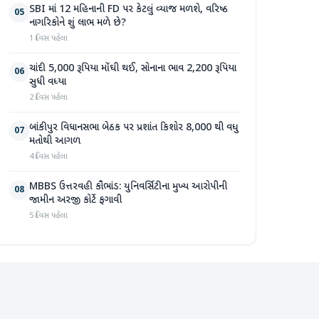
SBI માં 12 મહિનાની FD પર કેટલું વ્યાજ મળશે, વરિષ્ઠ
05
નાગરિકોને શું લાભ મળે છે?
1 દિવસ પહેલા
ચાંદી 5,000 રૂપિયા મોંઘી થઈ, સોનાના ભાવ 2,200 રૂપિયા
06
સુધી વધ્યા
2 દિવસ પહેલા
બાંકીપુર વિધાનસભા બેઠક પર પ્રશાંત કિશોર 8,000 થી વધુ
07
મતોથી આગળ
4 દિવસ પહેલા
MBBS ઉત્તરવહી કૌભાંડ: યુનિવર્સિટીના મુખ્ય આરોપીની
08
જામીન અરજી કોર્ટે ફગાવી
5 દિવસ પહેલા