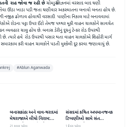
્માતની રાહ જોવા જ રહી છે
ચોમાસુ સિઝનમાં વરસાદ બાદ ઘણી
તેવા ઊંડા ખાડા પડી જતા ઘણીવાર અકસ્માતના બનાવો બનતા હોય છે.
ળી નજીક ઢોળાવ હોવાથી વરસાદી પાણીના નિકાલ માટે બનાવવામાં
ોએ રોડના પટ્ટા ઉપર ઈંટો તેમજ પથ્થર મૂકી વાહન ચાલકોને સાવચેત
ન વ્યવહાર ચાલુ હોય છે. બનાસ ડેરીનું દૂધનું ટેન્કર રોડ ઉપરથી
હી છે. ત્યારે હવે રોડ ઉપરથી પસાર થતા વાહન ચાલકોએ શિહોરી માર્ગ
 સમારકામ કરી વાહન ચાલકોને પડતી મુશ્કેલી દૂર કરવા જણાવાયું છે.
nkrej
#
Ablun Aganwada
બનાસકાંઠા અને વાવ-થરાદમાં
સંસદમાં કથિત અપમાનજનક
બનાસકાંઠા
બનાસકાંઠા
મેઘરાજાએ લીધો વિરામ:
ટિપ્પણીઓ સામે સંત
ાથ
ઉઘાડ નીકળતાં ખેડૂતોમાં
સમાજમાં રોષ: પાલનપુરમાં
21 કલાક પહેલા
1 દિવસ પહેલા