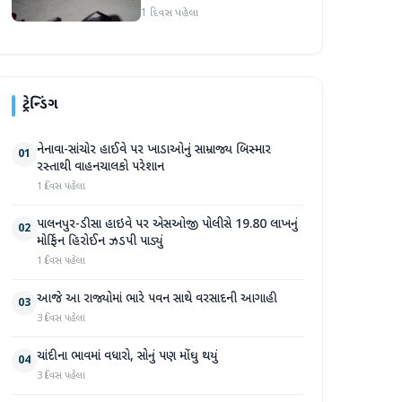
હુમલો: બે ઈજાગ્રસ્ત, આરોપી
1 દિવસ પહેલા
સામે કડક કાર્યવાહીની માંગ
ટ્રેન્ડિંગ
નેનાવા-સાંચોર હાઈવે પર ખાડાઓનું સામ્રાજ્ય બિસ્માર
01
રસ્તાથી વાહનચાલકો પરેશાન
1 દિવસ પહેલા
પાલનપુર-ડીસા હાઇવે પર એસઓજી પોલીસે 19.80 લાખનું
02
મોર્ફિન હિરોઈન ઝડપી પાડ્યું
1 દિવસ પહેલા
આજે આ રાજ્યોમાં ભારે પવન સાથે વરસાદની આગાહી
03
3 દિવસ પહેલા
ચાંદીના ભાવમાં વધારો, સોનું પણ મોંઘુ થયું
04
3 દિવસ પહેલા