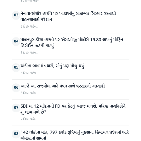
15 કલાક પહેલા
નેનાવા-સાંચોર હાઈવે પર ખાડાઓનું સામ્રાજ્ય બિસ્માર રસ્તાથી
03
વાહનચાલકો પરેશાન
3 દિવસ પહેલા
પાલનપુર-ડીસા હાઇવે પર એસઓજી પોલીસે 19.80 લાખનું મોર્ફિન
04
હિરોઈન ઝડપી પાડ્યું
3 દિવસ પહેલા
ચાંદીના ભાવમાં વધારો, સોનું પણ મોંઘુ થયું
05
4 દિવસ પહેલા
આજે આ રાજ્યોમાં ભારે પવન સાથે વરસાદની આગાહી
06
5 દિવસ પહેલા
SBI માં 12 મહિનાની FD પર કેટલું વ્યાજ મળશે, વરિષ્ઠ નાગરિકોને
07
શું લાભ મળે છે?
2 દિવસ પહેલા
142 લોકોના મોત, 797 કરોડ રૂપિયાનું નુકસાન, હિમાચલ પ્રદેશમાં ભારે
08
ચોમાસાનો સામનો