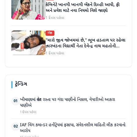
કેબિનેટે ખાનગી ખાનગી બેંકને દિલ્હી આપી, ફી
અને પ્રવેશ માટે નવા નિયમો વિશે જાણો
1 દિવસ પહેલા
રાષ્ટ્રીય
"મારો જીવ જોખમમાં છે," ભૂખ હડતાળ પર રહેલા
ઝારખંડના વિદ્યાર્થી નેતા દેવેન્દ્ર નાથ મહતોની
તબિયત ખરાબ
1 દિવસ પહેલા
ટ્રેન્ડિંગ
ખીમાણામાં જાહેર રસ્તા પર ગંદા પાણીનો નિકાલ, વેપારીઓ આકરા
01
પાણીએ
1 દિવસ પહેલા
IAF વિંગ કમાન્ડર હનીટ્રેપમાં ફસાયા, સંવેદનશીલ માહિતી લીક કરવાનો
02
આરોપ