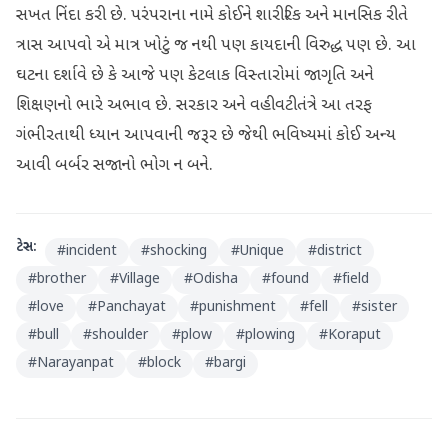
સખત નિંદા કરી છે. પરંપરાના નામે કોઈને શારીરિક અને માનસિક રીતે
ત્રાસ આપવો એ માત્ર ખોટું જ નથી પણ કાયદાની વિરુદ્ધ પણ છે. આ
ઘટના દર્શાવે છે કે આજે પણ કેટલાક વિસ્તારોમાં જાગૃતિ અને
શિક્ષણનો ભારે અભાવ છે. સરકાર અને વહીવટીતંત્રે આ તરફ
ગંભીરતાથી ધ્યાન આપવાની જરૂર છે જેથી ભવિષ્યમાં કોઈ અન્ય
આવી બર્બર સજાનો ભોગ ન બને.
ટેગ્સ:
#
incident
#
shocking
#
Unique
#
district
#
brother
#
Village
#
Odisha
#
found
#
field
#
love
#
Panchayat
#
punishment
#
fell
#
sister
#
bull
#
shoulder
#
plow
#
plowing
#
Koraput
#
Narayanpat
#
block
#
bargi