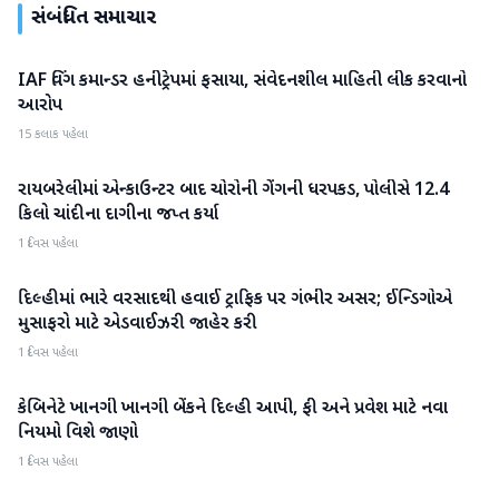
સંબંધિત સમાચાર
IAF વિંગ કમાન્ડર હનીટ્રેપમાં ફસાયા, સંવેદનશીલ માહિતી લીક કરવાનો
રાષ્ટ્રીય
આરોપ
15 કલાક પહેલા
રાયબરેલીમાં એન્કાઉન્ટર બાદ ચોરોની ગેંગની ધરપકડ, પોલીસે 12.4
રાષ્ટ્રીય
કિલો ચાંદીના દાગીના જપ્ત કર્યા
1 દિવસ પહેલા
દિલ્હીમાં ભારે વરસાદથી હવાઈ ટ્રાફિક પર ગંભીર અસર; ઈન્ડિગોએ
રાષ્ટ્રીય
મુસાફરો માટે એડવાઈઝરી જાહેર કરી
1 દિવસ પહેલા
કેબિનેટે ખાનગી ખાનગી બેંકને દિલ્હી આપી, ફી અને પ્રવેશ માટે નવા
રાષ્ટ્રીય
નિયમો વિશે જાણો
1 દિવસ પહેલા