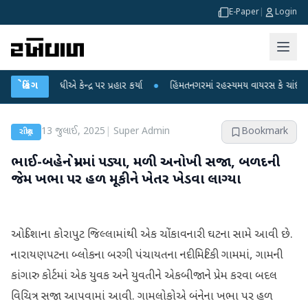
E-Paper
|
Login
ાંધીએ કેન્દ્ર પર પ્રહાર કર્યા
બ્રેકિંગ
●
હિંમતનગરમાં રહસ્યમય વાયરસ કે ચાંદીપુરા? 6 બા
13 જુલાઈ, 2025
|
Super Admin
Bookmark
રાષ્ટ્રીય
ભાઈ-બહેન પ્રેમમાં પડ્યા, મળી અનોખી સજા, બળદની
જેમ ખભા પર હળ મૂકીને ખેતર ખેડવા લાગ્યા
ઓડિશાના કોરાપુટ જિલ્લામાંથી એક ચોંકાવનારી ઘટના સામે આવી છે.
નારાયણપટના બ્લોકના બરગી પંચાયતના નદીમિટિકી ગામમાં, ગામની
કાંગારુ કોર્ટમાં એક યુવક અને યુવતીને એકબીજાને પ્રેમ કરવા બદલ
વિચિત્ર સજા આપવામાં આવી. ગામલોકોએ બંનેના ખભા પર હળ