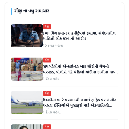
રાષ્ટ્રીય
ના વધુ સમાચાર
રાષ્ટ્રીય
IAF વિંગ કમાન્ડર હનીટ્રેપમાં ફસાયા, સંવેદનશીલ
માહિતી લીક કરવાનો આરોપ
15 કલાક પહેલા
રાષ્ટ્રીય
રાયબરેલીમાં એન્કાઉન્ટર બાદ ચોરોની ગેંગની
ધરપકડ, પોલીસે 12.4 કિલો ચાંદીના દાગીના જપ્ત
કર્યા
1 દિવસ પહેલા
રાષ્ટ્રીય
દિલ્હીમાં ભારે વરસાદથી હવાઈ ટ્રાફિક પર ગંભીર
અસર; ઈન્ડિગોએ મુસાફરો માટે એડવાઈઝરી
જાહેર કરી
1 દિવસ પહેલા
રાષ્ટ્રીય