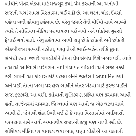
બાંધીને ખેતર ખેડવા માટે મજબૂર કર્યા. પ્રેમ કરવાની આ અનોખી
સજાની ચર્ચા સમગ્ર વિસ્તારમાં થઈ રહી છે. આ ઘટના થોડા દિવસો
પહેલા બની હોવાનું કહેવાય છે, પરંતુ જ્યારે તેનો વીડિયો સામે આવ્યો
ત્યારે તે સોશિયલ મીડિયા પર વાયરલ થઈ ગયો અને લોકોમાં ગુસ્સો
ફેલાઈ ગયો હતો. એવું કહેવામાં આવી રહ્યું છે કે છોકરો અને છોકરી
એકબીજાના સંબંધી નહોતા, પરંતુ તેઓ ભાઈ-બહેન તરીકે દૂરના
સંબંધી હતા. જ્યારે ગામલોકોને તેમના પ્રેમ સંબંધ વિશે ખબર પડી, ત્યારે
તેઓએ આદિવાસી પરંપરાના નામે પંચાયત બોલાવી અને સજા નક્કી
કરી. ગામની આ કાંગારુ કોર્ટે પહેલા બંનેને જાહેરમાં અપમાનિત કર્યા
અને પછી તેમના ખભા પર હળ બાંધીને ખેતર ખેડવા માટે ફરજ પાડીને
સજા ફટકારી. આ પછી, કહેવાતી શુદ્ધિકરણ પ્રક્રિયા પણ કરવામાં આવી
હતી. તાજેતરમાં રાયગઢા જિલ્લામાં પણ આવી જ એક ઘટના સામે
આવી છે, જેનાથી શંકા ઉભી થઈ છે કે ઘણા વિસ્તારોમાં આદિવાસી
પરંપરાના નામે આવી અમાનવીય સજાઓ હજુ પણ ચાલી રહી છે.
સોશિયલ મીડિયા પર વાયરલ થયા બાદ, ઘણા લોકોએ આ ઘટનાની