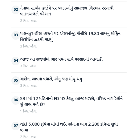
નેનાવા-સાંચોર હાઈવે પર ખાડાઓનું સામ્રાજ્ય બિસ્માર રસ્તાથી
02
વાહનચાલકો પરેશાન
2 દિવસ પહેલા
પાલનપુર-ડીસા હાઇવે પર એસઓજી પોલીસે 19.80 લાખનું મોર્ફિન
03
હિરોઈન ઝડપી પાડ્યું
2 દિવસ પહેલા
આજે આ રાજ્યોમાં ભારે પવન સાથે વરસાદની આગાહી
04
3 દિવસ પહેલા
ચાંદીના ભાવમાં વધારો, સોનું પણ મોંઘુ થયું
05
3 દિવસ પહેલા
SBI માં 12 મહિનાની FD પર કેટલું વ્યાજ મળશે, વરિષ્ઠ નાગરિકોને
06
શું લાભ મળે છે?
1 દિવસ પહેલા
ચાંદી 5,000 રૂપિયા મોંઘી થઈ, સોનાના ભાવ 2,200 રૂપિયા સુધી
07
વધ્યા
2 દિવસ પહેલા