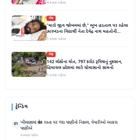
4 કલાક પહેલા
રાષ્ટ્રીય
"મારો જીવ જોખમમાં છે," ભૂખ હડતાળ પર રહેલા
ઝારખંડના વિદ્યાર્થી નેતા દેવેન્દ્ર નાથ મહતોની
તબિયત ખરાબ
5 કલાક પહેલા
રાષ્ટ્રીય
142 લોકોના મોત, 797 કરોડ રૂપિયાનું નુકસાન,
હિમાચલ પ્રદેશમાં ભારે ચોમાસાનો સામનો
5 કલાક પહેલા
ટ્રેન્ડિંગ
ખીમાણામાં જાહેર રસ્તા પર ગંદા પાણીનો નિકાલ, વેપારીઓ આકરા
01
પાણીએ
4 કલાક પહેલા