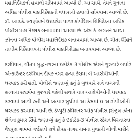
મહાનિર્દેશકનો હવાલો સોંપવામાં આવ્યો છે. આ સાથે, તેમને ગુનાના
અધિક પોલીસ મહાનિર્દેશકનો વધારાનો હવાલો સોંપવામાં આવ્યો છે.
ડૉ. આર.કે. સ્વર્ણકરને ઉત્તર પ્રદેશ પાવર કોર્પોરેશન લિમિટેડના અધિક
પોલીસ મહાનિર્દેશક બનાવવામાં આવ્યા છે. એસ.કે. ભગતને આગ્રા
ઝોનના અધિક પોલીસ મહાનિર્દેશક બનાવવામાં આવ્યા છે. ગીતા સિંહને
તાલીમ નિર્દેશાલયના પોલીસ મહાનિરીક્ષક બનાવવામાં આવ્યા છે.
દરમિયાન, ગૌતમ બુદ્ધ નગરના ઇકોટેક-3 પોલીસ સ્ટેશને ગુરુવારે બપોરે
એન્કાઉન્ટર દરમિયાન દીપક નગર હત્યા કેસમાં બે આરોપીઓની
ધરપકડ કરી હતી. પોલીસે જણાવ્યું હતું કે બુધવારે રાત્રે નાગરની
હત્યાના સંદર્ભમાં ગુરુવારે વહેલી સવારે ચાર આરોપીઓની ધરપકડ
કરવામાં આવી હતી અને અત્યાર સુધીમાં આ કેસમાં છ આરોપીઓની
ધરપકડ કરવામાં આવી છે. ડેપ્યુટી કમિશનર ઓફ પોલીસ (સેન્ટ્રલ ઝોન)
શૈલેન્દ્ર કુમાર સિંહે જણાવ્યું હતું કે ઇકોટેક-3 પોલીસ સ્ટેશન વિસ્તારના
વૈદપુરા ગામમાં ગઈકાલે રાત્રે દીપક નાગર નામના યુવકની ગોળી મારીને