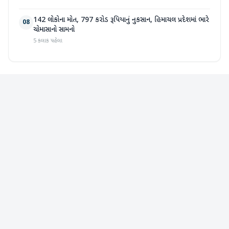
142 લોકોના મોત, 797 કરોડ રૂપિયાનું નુકસાન, હિમાચલ પ્રદેશમાં ભારે
08
ચોમાસાનો સામનો
5 કલાક પહેલા