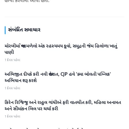
હત્યા કરવામાં આવી હતી.
સંબંધિત સમાચાર
મોરબીમાં જોવા મળેલો એક રહસ્યમય કૂવો, સમુદ્રની જેમ હિલોળા ખાતું
રાષ્ટ્રીય
પાણી
1 દિવસ પહેલા
અભિજીત દીપકે કરી નવી જાહેરાત, CJP હવે 'ક્યા બોલતી પબ્લિક'
રાષ્ટ્રીય
અભિયાન શરૂ કરશે
1 દિવસ પહેલા
કિરેન રિજિજુ અને રાહુલ ગાંધીએ ફરી વાતચીત કરી, મહિલા અનામત
રાષ્ટ્રીય
અને સીમાંકન બિલ પર ચર્ચા કરી
1 દિવસ પહેલા