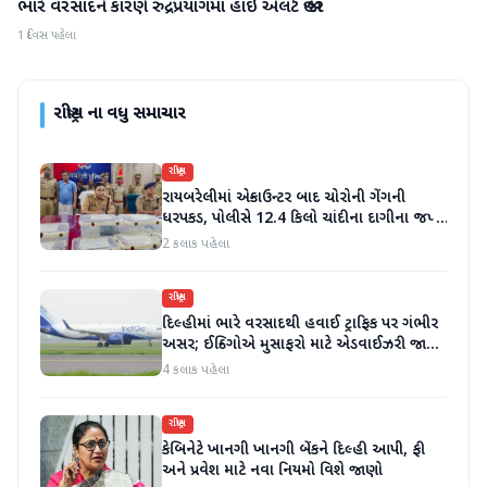
ભારે વરસાદને કારણે રુદ્રપ્રયાગમાં હાઇ એલર્ટ જાહેર
રાષ્ટ્રીય
1 દિવસ પહેલા
રાષ્ટ્રીય
ના વધુ સમાચાર
રાષ્ટ્રીય
રાયબરેલીમાં એન્કાઉન્ટર બાદ ચોરોની ગેંગની
ધરપકડ, પોલીસે 12.4 કિલો ચાંદીના દાગીના જપ્ત
કર્યા
2 કલાક પહેલા
રાષ્ટ્રીય
દિલ્હીમાં ભારે વરસાદથી હવાઈ ટ્રાફિક પર ગંભીર
અસર; ઈન્ડિગોએ મુસાફરો માટે એડવાઈઝરી જાહેર
કરી
4 કલાક પહેલા
રાષ્ટ્રીય
કેબિનેટે ખાનગી ખાનગી બેંકને દિલ્હી આપી, ફી
અને પ્રવેશ માટે નવા નિયમો વિશે જાણો