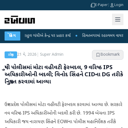
E-Paper
|
Login
રાહુલ ગાંધીએ કેન્દ્ર પર પ્રહાર કર્યા
બ્રેકિંગ
●
હિંમતનગરમાં રહસ્યમય વાયરસ કે ચાંદીપુર
21 મે, 2026
|
Super Admin
Bookmark
રાષ્ટ્રીય
યુપી પોલીસમાં મોટા વહીવટી ફેરબદલ, 9 વરિષ્ઠ IPS
અધિકારીઓની બદલી; વિનોદ સિંહને CIDના DG તરીકે
નિયુક્ત કરવામાં આવ્યા
ઉત્તર પ્રદેશ પોલીસમાં મોટા વહીવટી ફેરબદલ કરવામાં આવ્યા છે. સરકારે
નવ વરિષ્ઠ IPS અધિકારીઓની બદલી કરી છે. 1994 બેચના IPS
અધિકારી જય નારાયણ સિંહને EOWના પોલીસ મહાનિર્દેશક તરીકે