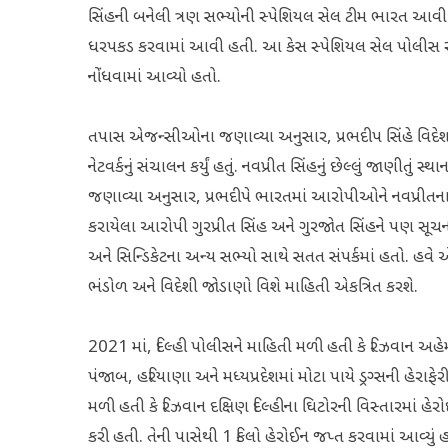
સિંહની બનેલી ત્રણ સભ્યોની સ્પેશિયલ સેલ ટીમ ભારત 
ધરપકડ કરવામાં આવી હતી. આ કેસ સ્પેશિયલ સેલ પોલીસ 
નોંધવામાં આવ્યો હતો.
તપાસ એજન્સીઓના જણાવ્યા અનુસાર, પ્રભદીપ સિંહે વિદેશમાં સ
નેટવર્કનું સંચાલન કર્યું હતું. નવપ્રીત સિંહનું છેલ્લું જાણીતુ
જણાવ્યા અનુસાર, પ્રભદીપે ભારતમાં આરોપીઓને નવપ્રીતના
કરાયેલા આરોપી ગુરપ્રીત સિંહ અને ગુરજોત સિંહને પણ સ
અને સિન્ડિકેટના અન્ય સભ્યો સાથે સતત સંપર્કમાં હતો. હવે 
ભંડોળ અને વિદેશી જોડાણો વિશે માહિતી એકત્રિત કરશે.
2021 માં, દિલ્હી પોલીસને માહિતી મળી હતી કે રિઝવાન અહેમ
પંજાબ, હરિયાણા અને મધ્યપ્રદેશમાં મોટા પાયે ડ્રગ્સની હેરા
મળી હતી કે રિઝવાન દક્ષિણ દિલ્હીના ઘિટોરની વિસ્તારમાં હે
કરી હતી. તેની પાસેથી 1 કિલો હેરોઈન જપ્ત કરવામાં આવ્યું હત