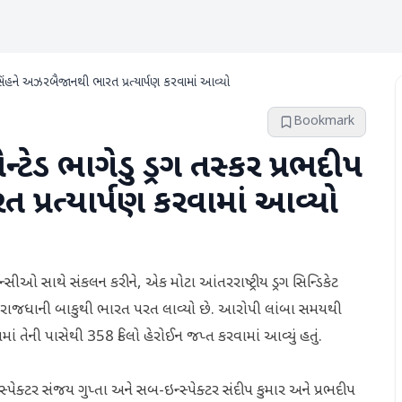
 સિંહને અઝરબૈજાનથી ભારત પ્રત્યાર્પણ કરવામાં આવ્યો
Bookmark
્ટેડ ભાગેડુ ડ્રગ તસ્કર પ્રભદીપ
પ્રત્યાર્પણ કરવામાં આવ્યો
ીઓ સાથે સંકલન કરીને, એક મોટા આંતરરાષ્ટ્રીય ડ્રગ સિન્ડિકેટ
 રાજધાની બાકુથી ભારત પરત લાવ્યો છે. આરોપી લાંબા સમયથી
ાં તેની પાસેથી 358 કિલો હેરોઈન જપ્ત કરવામાં આવ્યું હતું.
પેક્ટર સંજય ગુપ્તા અને સબ-ઇન્સ્પેક્ટર સંદીપ કુમાર અને પ્રભદીપ