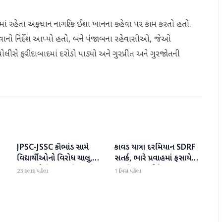
ાનમાં રહેતા અફઘાન નાગરિક ઈશા ખાનના કહેવા પર કામ કરતો હતો.
 કરવાનો નિર્દેશ આપ્યો હતો, બંને પંજાબના રહેવાસીઓ, જેઓ
ોલીસે ફરીદાબાદમાં દરોડો પાડ્યો અને ગુરપ્રીત અને ગુરજોતની
JPSC-JSSC કૌભાંડ સામે
કાવડ યાત્રા દરમિયાન SDRF
રાષ્ટ્રીય
રાષ્ટ્રીય
વિદ્યાર્થીઓનો વિરોધ ચાલુ,
સતર્ક, ભારે પ્રવાહમાં ફસાયેલા
વાટાઘાટો નિષ્ફળ; પિયુષ મિશ્રા
18 શિવભક્તોને બચાવ્યા
23 કલાક પહેલા
1 દિવસ પહેલા
પણ પહોંચ્યા