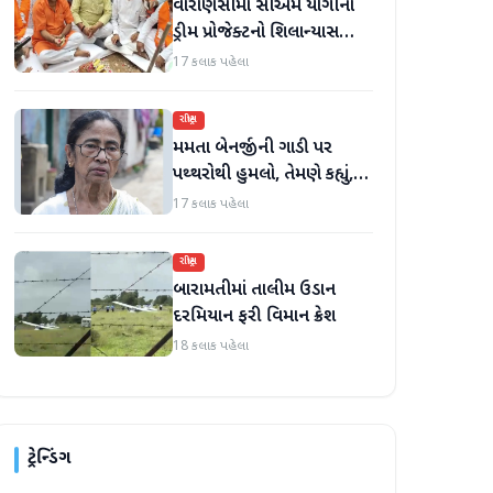
વારાણસીમાં સીએમ યોગીના
ડ્રીમ પ્રોજેક્ટનો શિલાન્યાસ
સમારોહ
17 કલાક પહેલા
રાષ્ટ્રીય
મમતા બેનર્જીની ગાડી પર
પથ્થરોથી હુમલો, તેમણે કહ્યું,
'મારું માથું ફૂટી ગયું હોત'
17 કલાક પહેલા
રાષ્ટ્રીય
બારામતીમાં તાલીમ ઉડાન
દરમિયાન ફરી વિમાન ક્રેશ
18 કલાક પહેલા
ટ્રેન્ડિંગ