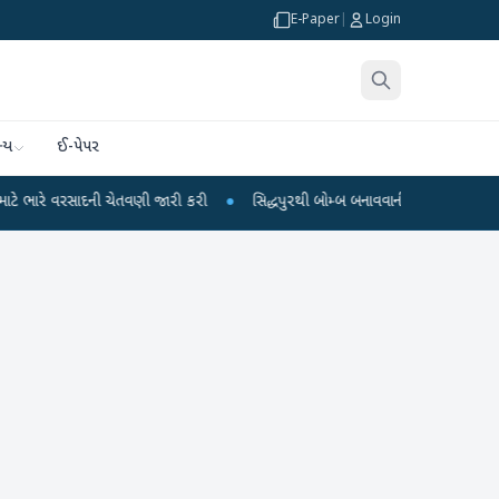
E-Paper
|
Login
્ય
ઈ-પેપર
ેતવણી જારી કરી
●
સિદ્ધપુરથી બોમ્બ બનાવવાની સામગ્રી સાથે જૈશના 5 શંકાસ્પદ આતંક