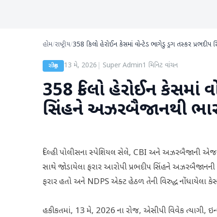
હોમ
/
રાષ્ટ્રીય
/
358 કિલો હેરોઈન કેસમાં વોન્ટેડ ભાગેડુ ડ્રગ તસ્કર પ્રભદીપ
13 મે, 2026
|
Super Admin
1
મિનિટ વાંચન
રાષ્ટ્રીય
358 કિલો હેરોઈન કેસમાં વોન
સિંહને અઝરબૈજાનથી ભારત 
દિલ્હી પોલીસના સ્પેશિયલ સેલે, CBI અને અઝરબૈજાની એજન્સ
સાથે જોડાયેલા ફરાર આરોપી પ્રભદીપ સિંહને અઝરબૈજાનની
ફરાર હતો અને NDPS એક્ટ હેઠળ તેની વિરુદ્ધ નોંધાયેલા કેસમ
હકીકતમાં, 13 મે, 2026 ના રોજ, એસીપી વિવેક ત્યાગી, ઇન્સ્