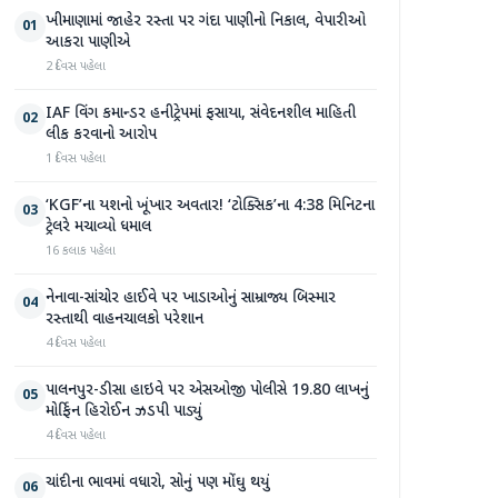
ખીમાણામાં જાહેર રસ્તા પર ગંદા પાણીનો નિકાલ, વેપારીઓ
01
આકરા પાણીએ
2 દિવસ પહેલા
IAF વિંગ કમાન્ડર હનીટ્રેપમાં ફસાયા, સંવેદનશીલ માહિતી
02
લીક કરવાનો આરોપ
1 દિવસ પહેલા
‘KGF’ના યશનો ખૂંખાર અવતાર! ‘ટોક્સિક’ના 4:38 મિનિટના
03
ટ્રેલરે મચાવ્યો ધમાલ
16 કલાક પહેલા
નેનાવા-સાંચોર હાઈવે પર ખાડાઓનું સામ્રાજ્ય બિસ્માર
04
રસ્તાથી વાહનચાલકો પરેશાન
4 દિવસ પહેલા
પાલનપુર-ડીસા હાઇવે પર એસઓજી પોલીસે 19.80 લાખનું
05
મોર્ફિન હિરોઈન ઝડપી પાડ્યું
4 દિવસ પહેલા
ચાંદીના ભાવમાં વધારો, સોનું પણ મોંઘુ થયું
06