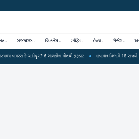
રાત
રાજકારણ
બિઝનેસ
સ્પોર્ટ્સ
હેલ્થ
ગેજેટ
અન
ીપુરા? 6 બાળકોના મોતથી ફફડાટ
●
હવામાન વિભાગે 18 રાજ્યો માટે ભારે વરસાદની ચ