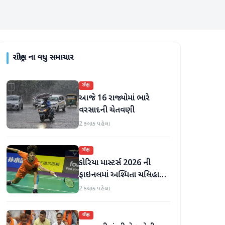
રાષ્ટ્રીય
ના વધુ સમાચાર
રાષ્ટ્રીય
આજે 16 રાજ્યોમાં ભારે
વરસાદની ચેતવણી
2 કલાક પહેલા
રાષ્ટ્રીય
કોરિયા માસ્ટર્સ 2026 ની
ફાઇનલમાં અશ્મિતા ચલિહાએ
ચીની ખેલાડીને હરાવીને પ્રથમ
2 કલાક પહેલા
BWF વર્લ્ડ ટૂર ટાઇટલ જીત્યું
રાષ્ટ્રીય