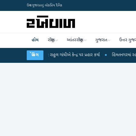
ઉત્તર ગુજરાતનું લોકપ્રિય દૈનિક
હોમ
રાષ્ટ્રીય
આંતરરાષ્ટ્રીય
ગુજરાત
ઉત્તર ગુજ
ો પર રાહુલ ગાંધીએ કેન્દ્ર પર પ્રહાર કર્યા
બ્રેકિંગ
●
હિંમતનગરમાં રહસ્યમય વાયરસ કે ચાંદ