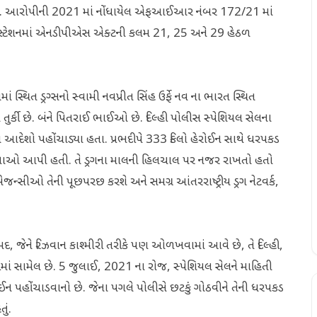
આવી. આરોપીની 2021 માં નોંધાયેલ એફઆઈઆર નંબર 172/21 માં
સ્ટેશનમાં એનડીપીએસ એક્ટની કલમ 21, 25 અને 29 હેઠળ
્થિત ડ્રગ્સનો સ્વામી નવપ્રીત સિંહ ઉર્ફે નવ ના ભારત સ્થિત
ં સ્થાન તુર્કી છે. બંને પિતરાઈ ભાઈઓ છે. દિલ્હી પોલીસ સ્પેશિયલ સેલના
 આદેશો પહોંચાડ્યા હતા. પ્રભદીપે 333 કિલો હેરોઈન સાથે ધરપકડ
ૂચનાઓ આપી હતી. તે ડ્રગના માલની હિલચાલ પર નજર રાખતો હતો
એજન્સીઓ તેની પૂછપરછ કરશે અને સમગ્ર આંતરરાષ્ટ્રીય ડ્રગ નેટવર્ક,
દ, જેને રિઝવાન કાશ્મીરી તરીકે પણ ઓળખવામાં આવે છે, તે દિલ્હી,
ફેરીમાં સામેલ છે. 5 જુલાઈ, 2021 ના રોજ, સ્પેશિયલ સેલને માહિતી
રોઈન પહોંચાડવાનો છે. જેના પગલે પોલીસે છટકું ગોઠવીને તેની ધરપકડ
ું.