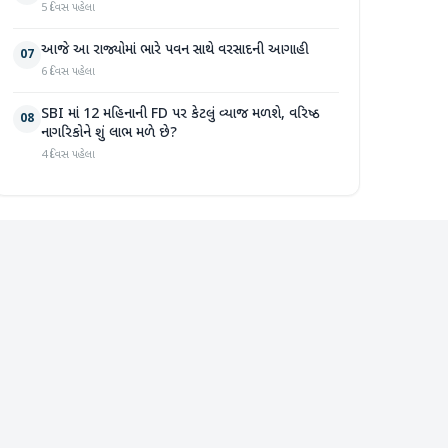
5 દિવસ પહેલા
આજે આ રાજ્યોમાં ભારે પવન સાથે વરસાદની આગાહી
07
6 દિવસ પહેલા
SBI માં 12 મહિનાની FD પર કેટલું વ્યાજ મળશે, વરિષ્ઠ
08
નાગરિકોને શું લાભ મળે છે?
4 દિવસ પહેલા