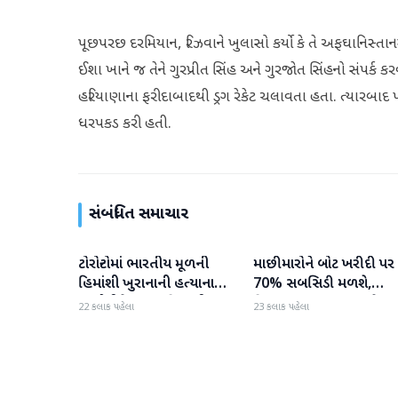
પૂછપરછ દરમિયાન, રિઝવાને ખુલાસો કર્યો કે તે અફઘાનિસ્ત
ઈશા ખાને જ તેને ગુરપ્રીત સિંહ અને ગુરજોત સિંહનો સંપર્ક
હરિયાણાના ફરીદાબાદથી ડ્રગ રેકેટ ચલાવતા હતા. ત્યારબાદ પ
ધરપકડ કરી હતી.
સંબંધિત સમાચાર
ટોરોન્ટોમાં ભારતીય મૂળની
માછીમારોને બોટ ખરીદી પર
રાષ્ટ્રીય
રાષ્ટ્રીય
હિમાંશી ખુરાનાની હત્યાના
70% સબસિડી મળશે,
આરોપીને સાત મહિનાથી ફરાર
હિમાચલ સરકાર કાસ્ટ નેટ
22 કલાક પહેલા
23 કલાક પહેલા
રહ્યા બાદ ધરપકડ કરવામાં
અને ગિલ નેટ પર 90%
આવી
સબસિડી આપશે