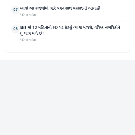
આજે આ રાજ્યોમાં ભારે પવન સાથે વરસાદની આગાહી
07
5 દિવસ પહેલા
SBI માં 12 મહિનાની FD પર કેટલું વ્યાજ મળશે, વરિષ્ઠ નાગરિકોને
08
શું લાભ મળે છે?
3 દિવસ પહેલા