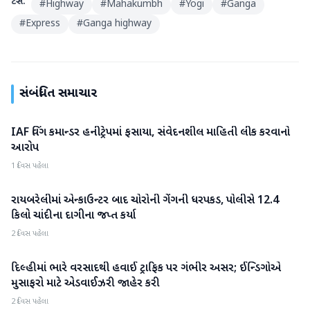
ટેગ્સ:
#
Highway
#
Mahakumbh
#
Yogi
#
Ganga
#
Express
#
Ganga highway
સંબંધિત સમાચાર
IAF વિંગ કમાન્ડર હનીટ્રેપમાં ફસાયા, સંવેદનશીલ માહિતી લીક કરવાનો
રાષ્ટ્રીય
આરોપ
1 દિવસ પહેલા
રાયબરેલીમાં એન્કાઉન્ટર બાદ ચોરોની ગેંગની ધરપકડ, પોલીસે 12.4
રાષ્ટ્રીય
કિલો ચાંદીના દાગીના જપ્ત કર્યા
2 દિવસ પહેલા
દિલ્હીમાં ભારે વરસાદથી હવાઈ ટ્રાફિક પર ગંભીર અસર; ઈન્ડિગોએ
રાષ્ટ્રીય
મુસાફરો માટે એડવાઈઝરી જાહેર કરી
2 દિવસ પહેલા