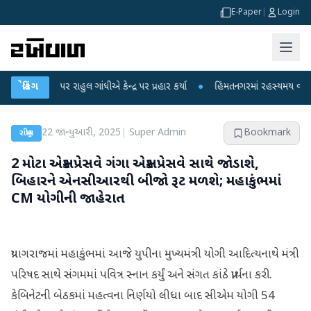
E-Paper
|
Login
પો પર રાહુલ ગાંધીએ કેન્દ્ર પર પ્રહાર કર્યા
બ્રેકિંગ
●
હિંમતનગરમાં રહસ્યમય વાયરસ કે ચાં
22 જાન્યુઆરી, 2025
|
Super Admin
Bookmark
રાષ્ટ્રીય
2 મોટા એક્સપ્રેસવે ગંગા એક્સપ્રેસવે સાથે જોડાશે,
બિહારને એનસીઆરથી બીજો રૂટ મળશે; મહાકુંભમાં
CM યોગીની જાહેરાત
પ્રયાગરાજમાં મહાકુંભમાં આજે યુપીના મુખ્યમંત્રી યોગી આદિત્યનાથે મંત્રી
પરિષદ સાથે સંગમમાં પવિત્ર સ્નાન કર્યું અને સંગત કાંઠે પ્રાર્થના કરી.
કેબિનેટની બેઠકમાં મહત્વના નિર્ણયો લીધા બાદ સીએમ યોગી 54