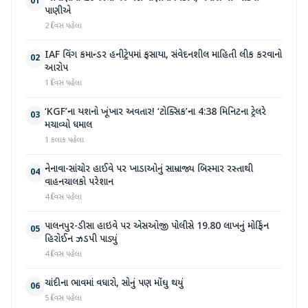
01
પાણીએ
2 દિવસ પહેલા
IAF વિંગ કમાન્ડર હનીટ્રેપમાં ફસાયા, સંવેદનશીલ માહિતી લીક કરવાનો
02
આરોપ
1 દિવસ પહેલા
‘KGF’ના યશનો ખૂંખાર અવતાર! ‘ટોક્સિક’ના 4:38 મિનિટના ટ્રેલરે
03
મચાવ્યો ધમાલ
1 કલાક પહેલા
નેનાવા-સાંચોર હાઈવે પર ખાડાઓનું સામ્રાજ્ય બિસ્માર રસ્તાથી
04
વાહનચાલકો પરેશાન
4 દિવસ પહેલા
પાલનપુર-ડીસા હાઇવે પર એસઓજી પોલીસે 19.80 લાખનું મોર્ફિન
05
હિરોઈન ઝડપી પાડ્યું
4 દિવસ પહેલા
ચાંદીના ભાવમાં વધારો, સોનું પણ મોંઘુ થયું
06
5 દિવસ પહેલા