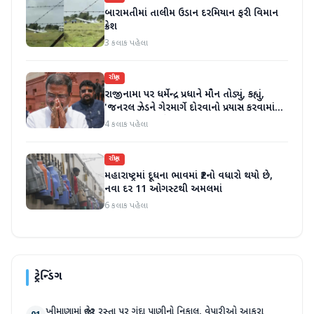
બારામતીમાં તાલીમ ઉડાન દરમિયાન ફરી વિમાન
ક્રેશ
3 કલાક પહેલા
રાષ્ટ્રીય
રાજીનામા પર ધર્મેન્દ્ર પ્રધાને મૌન તોડ્યું, કહ્યું,
'જનરલ ઝેડને ગેરમાર્ગે દોરવાનો પ્રયાસ કરવામાં
આવ્યો, મારા માટે પદ મહત્વનું નથી'
4 કલાક પહેલા
રાષ્ટ્રીય
મહારાષ્ટ્રમાં દૂધના ભાવમાં ₹2નો વધારો થયો છે,
નવા દર 11 ઓગસ્ટથી અમલમાં
6 કલાક પહેલા
ટ્રેન્ડિંગ
ખીમાણામાં જાહેર રસ્તા પર ગંદા પાણીનો નિકાલ, વેપારીઓ આકરા