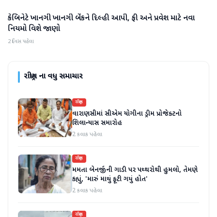
કેબિનેટે ખાનગી ખાનગી બેંકને દિલ્હી આપી, ફી અને પ્રવેશ માટે નવા
રાષ્ટ્રીય
નિયમો વિશે જાણો
2 દિવસ પહેલા
રાષ્ટ્રીય
ના વધુ સમાચાર
રાષ્ટ્રીય
વારાણસીમાં સીએમ યોગીના ડ્રીમ પ્રોજેક્ટનો
શિલાન્યાસ સમારોહ
2 કલાક પહેલા
રાષ્ટ્રીય
મમતા બેનર્જીની ગાડી પર પથ્થરોથી હુમલો, તેમણે
કહ્યું, 'મારું માથું ફૂટી ગયું હોત'
2 કલાક પહેલા
રાષ્ટ્રીય