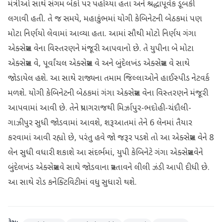
મંત્રીઓ સાથે સંગમ બેંકો પર પહોંચ્યા હતા અને શ્રદ્ધાપૂર્વક ડૂબકી
લગાવી હતી. તે જ સમયે, મહાકુંભમાં યોગી કેબિનેટની બેઠકમાં પણ
મોટા નિર્ણયો લેવામાં આવ્યા હતા. આમાં સૌથી મોટો નિર્ણય ગંગા
એક્સપ્રેસ વેના વિસ્તરણને મંજૂરી આપવાનો છે. તે યુપીના બે મોટા
એક્સપ્રેસ વે, પૂર્વાંચલ એક્સપ્રેસ વે અને બુંદેલખંડ એક્સપ્રેસ વે સાથે
જોડાયેલ હશે. આ સાથે રાજ્યના તમામ જિલ્લાઓને હાઈસ્પીડ નેટવર્ક
મળશે. યોગી કેબિનેટની બેઠકમાં ગંગા એક્સપ્રેસ વેના વિસ્તરણને મંજૂરી
આપવામાં આવી છે. તેને પ્રયાગરાજથી મિર્ઝાપુર-ભદોહી-ચંદૌલી-
ગાઝીપુર સુધી જોડવામાં આવશે, શરૂઆતમાં તેને 6 લેનમાં તૈયાર
કરવામાં આવી રહ્યો છે, પરંતુ હવે જો જરૂર પડશે તો આ એક્સપ્રેસ વેને 8
લેન સુધી વધારી શકાશે આ સંદર્ભમાં, યુપી કેબિનેટે ગંગા એક્સપ્રેસવેને
બુંદેલખંડ એક્સપ્રેસવે સાથે જોડવાના પ્રસ્તાવને લીલી ઝંડી આપી દીધી છે.
આ સાથે રોડ કનેક્ટિવિટીમાં વધુ સુધારો થશે.