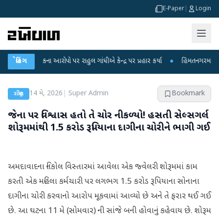
E-Paper
|
Login
લીકના આરોપો પર રાહુલ ગાંધીએ કેન્દ્ર પર પ્રહાર કર્યા
બ્રેકિંગ
●
હિંમતનગરમાં રહસ્યમય વાયર
14 મે, 2026
|
Super Admin
Bookmark
રાષ્ટ્રીય
જેના પર વિશ્વાસ હતો તે ચોર નીકળ્યો! હસતી સેલ્સગર્લ
શોરૂમમાંથી 1.5 કરોડ રૂપિયાના દાગીના ચોરીને ભાગી ગઈ
અમદાવાદના નિકોલ વિસ્તારમાં આવેલા એક જ્વેલરી શોરૂમમાં કામ
કરતી એક મહિલા કર્મચારી પર લગભગ 1.5 કરોડ રૂપિયાના સોનાના
દાગીના ચોરી કરવાનો આરોપ મૂકવામાં આવ્યો છે અને તે ફરાર થઈ ગઈ
છે. આ ઘટના 11 મે (સોમવાર) ની સાંજે બની હોવાનું કહેવાય છે. શોરૂમ