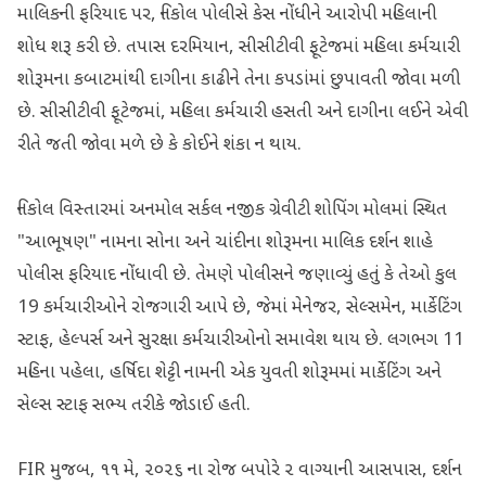
માલિકની ફરિયાદ પર, નિકોલ પોલીસે કેસ નોંધીને આરોપી મહિલાની
શોધ શરૂ કરી છે. તપાસ દરમિયાન, સીસીટીવી ફૂટેજમાં મહિલા કર્મચારી
શોરૂમના કબાટમાંથી દાગીના કાઢીને તેના કપડાંમાં છુપાવતી જોવા મળી
છે. સીસીટીવી ફૂટેજમાં, મહિલા કર્મચારી હસતી અને દાગીના લઈને એવી
રીતે જતી જોવા મળે છે કે કોઈને શંકા ન થાય.
નિકોલ વિસ્તારમાં અનમોલ સર્કલ નજીક ગ્રેવીટી શોપિંગ મોલમાં સ્થિત
"આભૂષણ" નામના સોના અને ચાંદીના શોરૂમના માલિક દર્શન શાહે
પોલીસ ફરિયાદ નોંધાવી છે. તેમણે પોલીસને જણાવ્યું હતું કે તેઓ કુલ
19 કર્મચારીઓને રોજગારી આપે છે, જેમાં મેનેજર, સેલ્સમેન, માર્કેટિંગ
સ્ટાફ, હેલ્પર્સ અને સુરક્ષા કર્મચારીઓનો સમાવેશ થાય છે. લગભગ 11
મહિના પહેલા, હર્ષિદા શેટ્ટી નામની એક યુવતી શોરૂમમાં માર્કેટિંગ અને
સેલ્સ સ્ટાફ સભ્ય તરીકે જોડાઈ હતી.
FIR મુજબ, ૧૧ મે, ૨૦૨૬ ના રોજ બપોરે ૨ વાગ્યાની આસપાસ, દર્શન