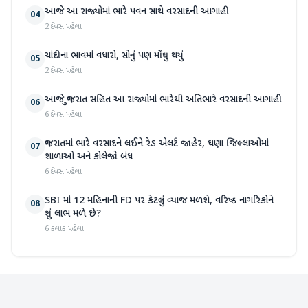
આજે આ રાજ્યોમાં ભારે પવન સાથે વરસાદની આગાહી
04
2 દિવસ પહેલા
ચાંદીના ભાવમાં વધારો, સોનું પણ મોંઘુ થયું
05
2 દિવસ પહેલા
આજે ગુજરાત સહિત આ રાજ્યોમાં ભારેથી અતિભારે વરસાદની આગાહી
06
6 દિવસ પહેલા
ગુજરાતમાં ભારે વરસાદને લઈને રેડ એલર્ટ જાહેર, ઘણા જિલ્લાઓમાં
07
શાળાઓ અને કોલેજો બંધ
6 દિવસ પહેલા
SBI માં 12 મહિનાની FD પર કેટલું વ્યાજ મળશે, વરિષ્ઠ નાગરિકોને
08
શું લાભ મળે છે?
6 કલાક પહેલા