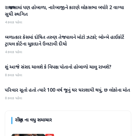
રાજ્યસભામાં પણ હોબાળા, નારેબાજીને કારણે લોકસભા બપોરે 2 વાગ્યા
રાષ્ટ્રીય
સુધી સ્થગિત
4 કલાક પહેલા
બળાત્કાર કેસમાં દોષિત તરુણ તેજપાલને મોટો ઝટકો; બોમ્બે હાઈકોર્ટે
રાષ્ટ્રીય
ટ્રાયલ કોર્ટના ચુકાદાને ઉલટાવી દીધો
4 કલાક પહેલા
શું આજે સંસદ ચાલશે કે વિપક્ષ પોતાનો હોબાળો ચાલુ રાખશે?
રાષ્ટ્રીય
8 કલાક પહેલા
પરિવાર સૂતો હતો ત્યારે 100 વર્ષ જૂનું ઘર ધરાશાયી થયું, છ લોકોના મોત
રાષ્ટ્રીય
8 કલાક પહેલા
રાષ્ટ્રીય
ના વધુ સમાચાર