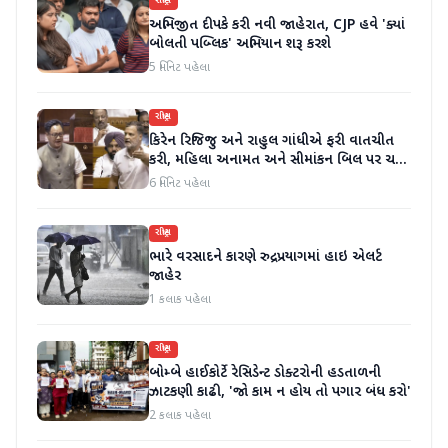
રાષ્ટ્રીય
અભિજીત દીપકે કરી નવી જાહેરાત, CJP હવે 'ક્યાં
બોલતી પબ્લિક' અભિયાન શરૂ કરશે
5 મિનિટ પહેલા
રાષ્ટ્રીય
કિરેન રિજિજુ અને રાહુલ ગાંધીએ ફરી વાતચીત
કરી, મહિલા અનામત અને સીમાંકન બિલ પર ચર્ચા
કરી
6 મિનિટ પહેલા
રાષ્ટ્રીય
ભારે વરસાદને કારણે રુદ્રપ્રયાગમાં હાઇ એલર્ટ
જાહેર
1 કલાક પહેલા
રાષ્ટ્રીય
બોમ્બે હાઈકોર્ટે રેસિડેન્ટ ડોક્ટરોની હડતાળની
ઝાટકણી કાઢી, 'જો કામ ન હોય તો પગાર બંધ કરો'
2 કલાક પહેલા