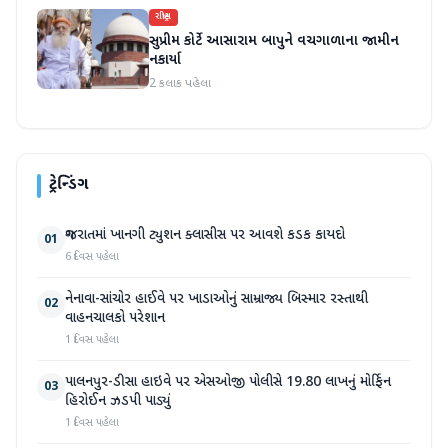
રાષ્ટ્રીય
સુપ્રીમ કોર્ટે આસારામ બાપુને વચગાળાના જામીન
નકાર્યા
2 કલાક પહેલા
ટ્રેન્ડિંગ
ગુજરાતમાં ખાનગી ટ્યુશન ક્લાસીસ પર આવશે કડક કાયદો
01
6 દિવસ પહેલા
નેનાવા-સાંચોર હાઈવે પર ખાડાઓનું સામ્રાજ્ય બિસ્માર રસ્તાથી
02
વાહનચાલકો પરેશાન
1 દિવસ પહેલા
પાલનપુર-ડીસા હાઇવે પર એસઓજી પોલીસે 19.80 લાખનું મોર્ફિન
03
હિરોઈન ઝડપી પાડ્યું
1 દિવસ પહેલા