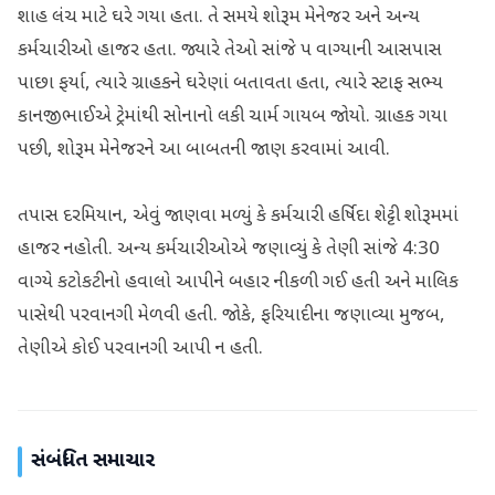
શાહ લંચ માટે ઘરે ગયા હતા. તે સમયે શોરૂમ મેનેજર અને અન્ય
કર્મચારીઓ હાજર હતા. જ્યારે તેઓ સાંજે ૫ વાગ્યાની આસપાસ
પાછા ફર્યા, ત્યારે ગ્રાહકને ઘરેણાં બતાવતા હતા, ત્યારે સ્ટાફ સભ્ય
કાનજીભાઈએ ટ્રેમાંથી સોનાનો લકી ચાર્મ ગાયબ જોયો. ગ્રાહક ગયા
પછી, શોરૂમ મેનેજરને આ બાબતની જાણ કરવામાં આવી.
તપાસ દરમિયાન, એવું જાણવા મળ્યું કે કર્મચારી હર્ષિદા શેટ્ટી શોરૂમમાં
હાજર નહોતી. અન્ય કર્મચારીઓએ જણાવ્યું કે તેણી સાંજે 4:30
વાગ્યે કટોકટીનો હવાલો આપીને બહાર નીકળી ગઈ હતી અને માલિક
પાસેથી પરવાનગી મેળવી હતી. જોકે, ફરિયાદીના જણાવ્યા મુજબ,
તેણીએ કોઈ પરવાનગી આપી ન હતી.
સંબંધિત સમાચાર