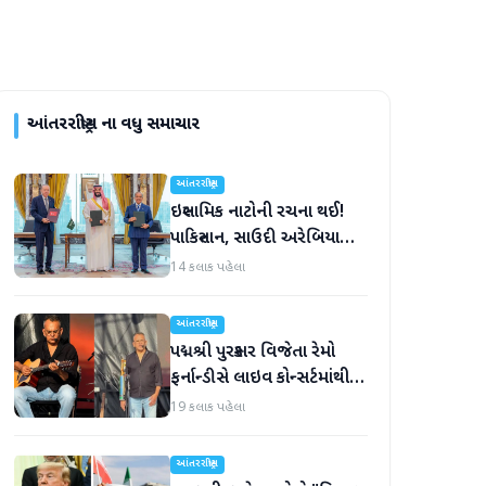
આંતરરાષ્ટ્રીય
ના વધુ સમાચાર
આંતરરાષ્ટ્રીય
ઇસ્લામિક નાટોની રચના થઈ!
પાકિસ્તાન, સાઉદી અરેબિયા
અને તુર્કીએ સંયુક્ત સંરક્ષણ
14 કલાક પહેલા
કરાર પર હસ્તાક્ષર
આંતરરાષ્ટ્રીય
પદ્મશ્રી પુરસ્કાર વિજેતા રેમો
ફર્નાન્ડીસે લાઇવ કોન્સર્ટમાંથી
નિવૃત્તિની જાહેરાત કરી
19 કલાક પહેલા
આંતરરાષ્ટ્રીય