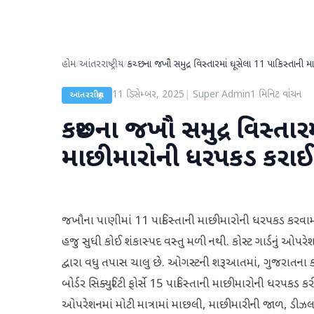
હોમ
/
આંતરરાષ્ટ્રીય
/
કચ્છના જખૌ સમુદ્ર વિસ્તારમાં ઘૂસેલા 11 પાકિસ્તાની
11 ડિસેમ્બર, 2025
|
Super Admin
1
મિનિટ વાંચન
આંતરરાષ્ટ્રીય
કચ્છના જખૌ સમુદ્ર વિસ્તાર
માછીમારોની ધરપકડ કરાઈ
જખૌના પાણીમાં 11 પાકિસ્તાની માછીમારોની ધરપકડ કરવામાં 
હજુ સુધી કોઈ શંકાસ્પદ વસ્તુ મળી નથી. કોસ્ટ ગાર્ડનું ઓપ
દ્વારા વધુ તપાસ ચાલુ છે. ઓગસ્ટની શરૂઆતમાં, ગુજરાતના કચ
બોર્ડર સિક્યુરિટી ફોર્સે 15 પાકિસ્તાની માછીમારોની ધરપક
ઓપરેશનમાં મોટી માત્રામાં માછલી, માછીમારીની જાળ, ડીઝલ