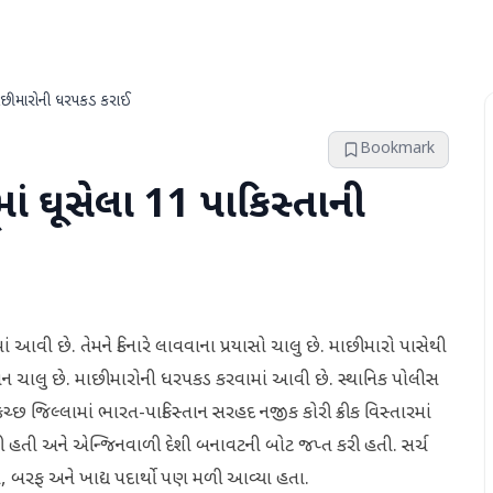
 માછીમારોની ધરપકડ કરાઈ
Bookmark
માં ઘૂસેલા 11 પાકિસ્તાની
આવી છે. તેમને કિનારે લાવવાના પ્રયાસો ચાલુ છે. માછીમારો પાસેથી
રેશન ચાલુ છે. માછીમારોની ધરપકડ કરવામાં આવી છે. સ્થાનિક પોલીસ
્છ જિલ્લામાં ભારત-પાકિસ્તાન સરહદ નજીક કોરી ક્રીક વિસ્તારમાં
ડ કરી હતી અને એન્જિનવાળી દેશી બનાવટની બોટ જપ્ત કરી હતી. સર્ચ
, બરફ અને ખાદ્ય પદાર્થો પણ મળી આવ્યા હતા.