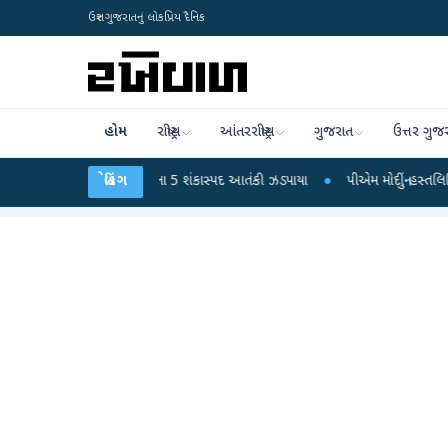
ઉત્તર ગુજરાતનું લોકપ્રિય દૈનિક
હોમ
રાષ્ટ્રીય
આંતરરાષ્ટ્રીય
ગુજરાત
ઉત્તર ગુજ
ામગ્રી સાથે જૈશના 5 શંકાસ્પદ આતંકી ઝડપાયા
બ્રેકિંગ
●
પીએમ મોદીનું હસ્તલિખિત પોસ્ટકાર્ડ વ