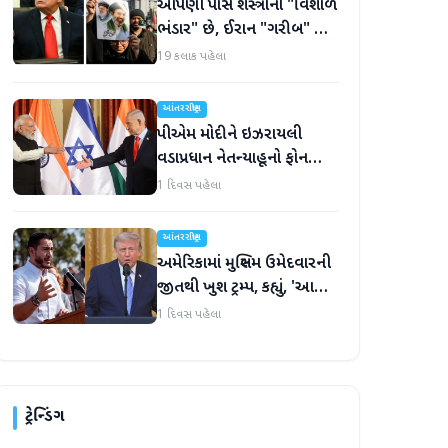
આપણી પાસે શસ્ત્રોનો "વિશાળ
ભંડાર" છે, ઈરાન "ગરીબ" છે,
ટ્રમ્પનું નિવેદન
19 કલાક પહેલા
આંતરરાષ્ટ્રીય
પીએમ મોદીને ઇઝરાયલી
વડાપ્રધાન નેતન્યાહૂનો ફોન
આવ્યો
1 દિવસ પહેલા
આંતરરાષ્ટ્રીય
અમેરિકામાં મુસ્લિમ ઉમેદવારની
જીતથી ખુશ ટ્રમ્પ, કહ્યું, 'આ
અમારા માટે સારા સમાચાર છે'
1 દિવસ પહેલા
ટ્રેન્ડિંગ