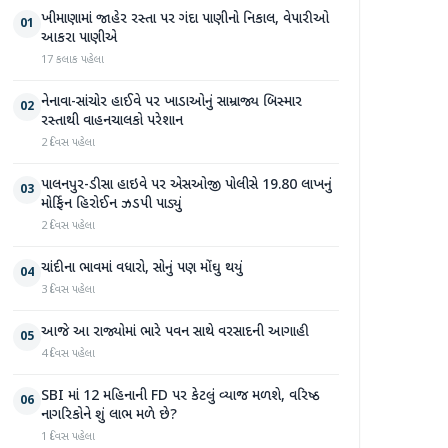
ખીમાણામાં જાહેર રસ્તા પર ગંદા પાણીનો નિકાલ, વેપારીઓ
01
આકરા પાણીએ
17 કલાક પહેલા
નેનાવા-સાંચોર હાઈવે પર ખાડાઓનું સામ્રાજ્ય બિસ્માર
02
રસ્તાથી વાહનચાલકો પરેશાન
2 દિવસ પહેલા
પાલનપુર-ડીસા હાઇવે પર એસઓજી પોલીસે 19.80 લાખનું
03
મોર્ફિન હિરોઈન ઝડપી પાડ્યું
2 દિવસ પહેલા
ચાંદીના ભાવમાં વધારો, સોનું પણ મોંઘુ થયું
04
3 દિવસ પહેલા
આજે આ રાજ્યોમાં ભારે પવન સાથે વરસાદની આગાહી
05
4 દિવસ પહેલા
SBI માં 12 મહિનાની FD પર કેટલું વ્યાજ મળશે, વરિષ્ઠ
06
નાગરિકોને શું લાભ મળે છે?
1 દિવસ પહેલા