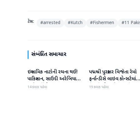
ટેગ્સ:
#
arrested
#
Kutch
#
Fishermen
#
11 Paki
સંબંધિત સમાચાર
ઇસ્લામિક નાટોની રચના થઈ!
પદ્મશ્રી પુરસ્કાર વિજેતા રેમો
આંતરરાષ્ટ્રીય
આંતરરાષ્ટ્રીય
પાકિસ્તાન, સાઉદી અરેબિયા
ફર્નાન્ડીસે લાઇવ કોન્સર્ટમાંથ
અને તુર્કીએ સંયુક્ત સંરક્ષણ
નિવૃત્તિની જાહેરાત કરી
14 કલાક પહેલા
19 કલાક પહેલા
કરાર પર હસ્તાક્ષર