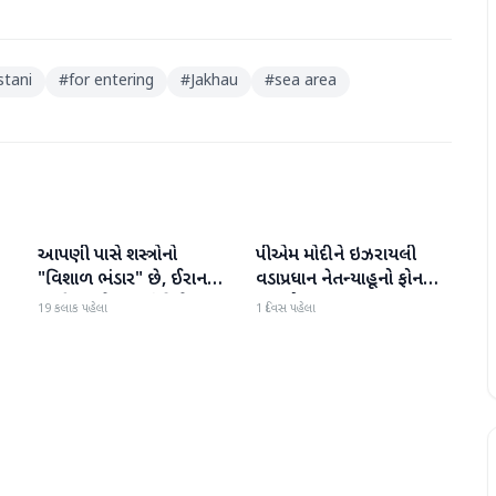
stani
#
for entering
#
Jakhau
#
sea area
આપણી પાસે શસ્ત્રોનો
પીએમ મોદીને ઇઝરાયલી
આંતરરાષ્ટ્રીય
આંતરરાષ્ટ્રીય
ી
"વિશાળ ભંડાર" છે, ઈરાન
વડાપ્રધાન નેતન્યાહૂનો ફોન
"ગરીબ" છે, ટ્રમ્પનું નિવેદન
આવ્યો
19 કલાક પહેલા
1 દિવસ પહેલા