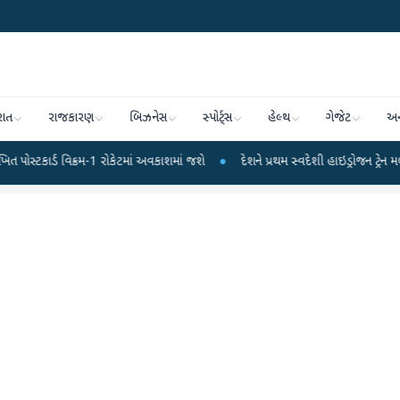
રાત
રાજકારણ
બિઝનેસ
સ્પોર્ટ્સ
હેલ્થ
ગેજેટ
અન
િક્રમ-1 રોકેટમાં અવકાશમાં જશે
●
દેશને પ્રથમ સ્વદેશી હાઇડ્રોજન ટ્રેન મળી : પીએમ મો